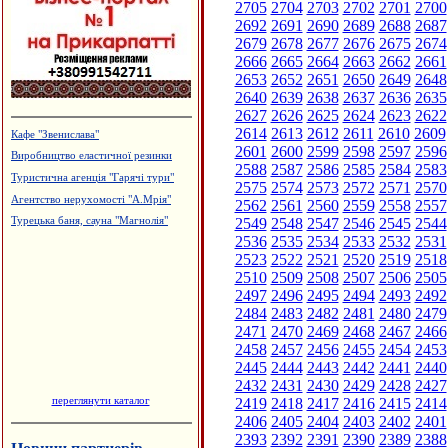
2705
2704
2703
2702
2701
2700
2692
2691
2690
2689
2688
2687
2679
2678
2677
2676
2675
2674
2666
2665
2664
2663
2662
2661
2653
2652
2651
2650
2649
2648
2640
2639
2638
2637
2636
2635
2627
2626
2625
2624
2623
2622
2614
2613
2612
2611
2610
2609
Кафе "Звенислава"
2601
2600
2599
2598
2597
2596
Виробництво еластичної резинки
2588
2587
2586
2585
2584
2583
Туристична агенція "Гарячі тури"
2575
2574
2573
2572
2571
2570
Агентство нерухомості "А.Мрія"
2562
2561
2560
2559
2558
2557
2549
2548
2547
2546
2545
2544
Турецька баня, сауна "Магнолія"
2536
2535
2534
2533
2532
2531
2523
2522
2521
2520
2519
2518
2510
2509
2508
2507
2506
2505
2497
2496
2495
2494
2493
2492
2484
2483
2482
2481
2480
2479
2471
2470
2469
2468
2467
2466
2458
2457
2456
2455
2454
2453
2445
2444
2443
2442
2441
2440
2432
2431
2430
2429
2428
2427
переглянути каталог
2419
2418
2417
2416
2415
2414
2406
2405
2404
2403
2402
2401
2393
2392
2391
2390
2389
2388