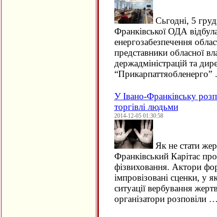
Сьгодні, 5 груд
Франківської ОДА відбула
енергозабезпечення област
представники обласної вл
держадміністрацій та дир
“Прикарпаттяобленерго”
У Івано-Франківську розп
торгівлі людьми
2014-12-05 01:30:58
Як не стати жер
Франківський Карітас про
фізвиховання. Актори фор
імпровізовані сценки, у я
ситуації вербування жерт
організатори розповіли 