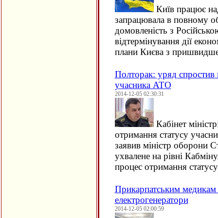
Київ працює на
запрацювала в повному об
домовленість з Російськ
відтермінування дії екон
плани Києва з пришвидш
Полторак: уряд спростив
учасника АТО
2014-12-05 02:30:31
Кабінет міністр
отримання статусу учасни
заявив міністр оборони С
ухвалене на рівні Кабміну
процес отримання статус
Прикарпатським медикам 
електрогенератори
2014-12-05 02:00:59