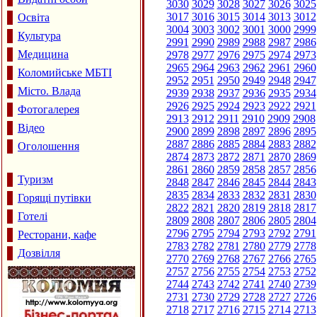
3030
3029
3028
3027
3026
3025
3017
3016
3015
3014
3013
3012
Освіта
3004
3003
3002
3001
3000
2999
Культура
2991
2990
2989
2988
2987
2986
Медицина
2978
2977
2976
2975
2974
2973
2965
2964
2963
2962
2961
2960
Коломийське МБТІ
2952
2951
2950
2949
2948
2947
Місто. Влада
2939
2938
2937
2936
2935
2934
2926
2925
2924
2923
2922
2921
Фотогалерея
2913
2912
2911
2910
2909
2908
Відео
2900
2899
2898
2897
2896
2895
2887
2886
2885
2884
2883
2882
Оголошення
2874
2873
2872
2871
2870
2869
2861
2860
2859
2858
2857
2856
Туризм
2848
2847
2846
2845
2844
2843
2835
2834
2833
2832
2831
2830
Горящі путівки
2822
2821
2820
2819
2818
2817
Готелі
2809
2808
2807
2806
2805
2804
2796
2795
2794
2793
2792
2791
Ресторани, кафе
2783
2782
2781
2780
2779
2778
Дозвілля
2770
2769
2768
2767
2766
2765
2757
2756
2755
2754
2753
2752
2744
2743
2742
2741
2740
2739
2731
2730
2729
2728
2727
2726
2718
2717
2716
2715
2714
2713