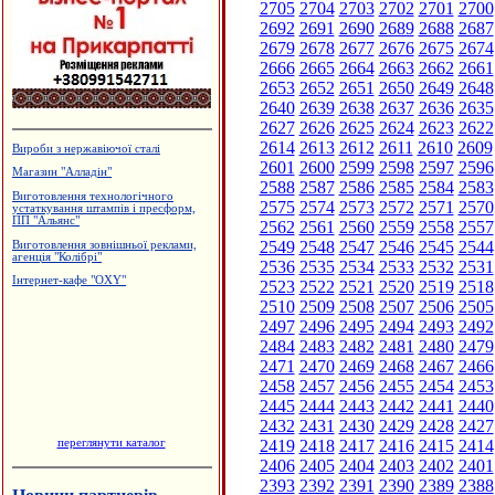
2705
2704
2703
2702
2701
2700
2692
2691
2690
2689
2688
2687
2679
2678
2677
2676
2675
2674
2666
2665
2664
2663
2662
2661
2653
2652
2651
2650
2649
2648
2640
2639
2638
2637
2636
2635
2627
2626
2625
2624
2623
2622
2614
2613
2612
2611
2610
2609
Вироби з нержавіючої сталі
2601
2600
2599
2598
2597
2596
Магазин "Алладін"
2588
2587
2586
2585
2584
2583
Виготовлення технологічного
2575
2574
2573
2572
2571
2570
устаткування штампів і пресформ,
ПП "Альянс"
2562
2561
2560
2559
2558
2557
2549
2548
2547
2546
2545
2544
Виготовлення зовнішньої реклами,
агенція "Колібрі"
2536
2535
2534
2533
2532
2531
Інтернет-кафе "OXY"
2523
2522
2521
2520
2519
2518
2510
2509
2508
2507
2506
2505
2497
2496
2495
2494
2493
2492
2484
2483
2482
2481
2480
2479
2471
2470
2469
2468
2467
2466
2458
2457
2456
2455
2454
2453
2445
2444
2443
2442
2441
2440
2432
2431
2430
2429
2428
2427
переглянути каталог
2419
2418
2417
2416
2415
2414
2406
2405
2404
2403
2402
2401
2393
2392
2391
2390
2389
2388