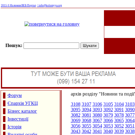
2015 © Коломия ВЕБ Портал
/ info@kolomyya.org
Пошук:
архів розділу "Новини та події
Форум
Єпархія УГКЦ
3108
3107
3106
3105
3104
3103
3095
3094
3093
3092
3091
3090
Бізнес каталог
3082
3081
3080
3079
3078
3077
Інвестиції
3069
3068
3067
3066
3065
3064
3056
3055
3054
3053
3052
3051
Історія
3043
3042
3041
3040
3039
3038
Видатні особи