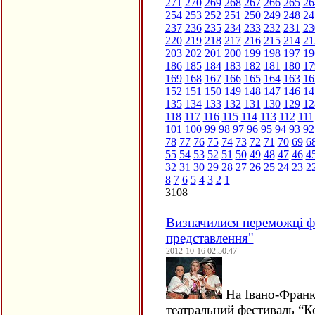
271
270
269
268
267
266
265
26
254
253
252
251
250
249
248
24
237
236
235
234
233
232
231
23
220
219
218
217
216
215
214
21
203
202
201
200
199
198
197
19
186
185
184
183
182
181
180
17
169
168
167
166
165
164
163
16
152
151
150
149
148
147
146
14
135
134
133
132
131
130
129
12
118
117
116
115
114
113
112
111
101
100
99
98
97
96
95
94
93
92
78
77
76
75
74
73
72
71
70
69
6
55
54
53
52
51
50
49
48
47
46
4
32
31
30
29
28
27
26
25
24
23
2
8
7
6
5
4
3
2
1
3108
Визначилися переможці ф
представлення"
2012-10-16 02:50:47
На Івано-Фран
театральний фестиваль “К