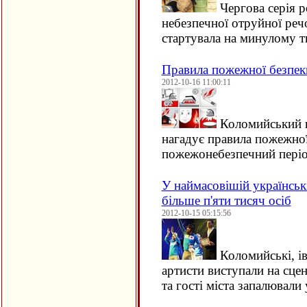
Чергова серія р
небезпечної отруйної реч
стартувала на минулому т
Правила пожежної безпеки
2012-10-16 11:00:11
Коломийський в
нагадує правила пожежної
пожежонебезпечний періо
У наймасовішій українські
більше п'яти тисяч осіб
2012-10-15 05:15:56
Коломийські, ів
артисти виступали на сце
та гості міста запалювали 