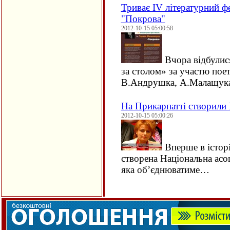
Триває ІV літературний ф
"Покрова"
2012-10-15 05:00:58
Вчора відбулис
за столом» за участю поет
В.Андрушка, А.Малащу
На Прикарпатті створили 
2012-10-15 05:00:26
Вперше в історі
створена Національна асоц
яка об’єднюватиме…