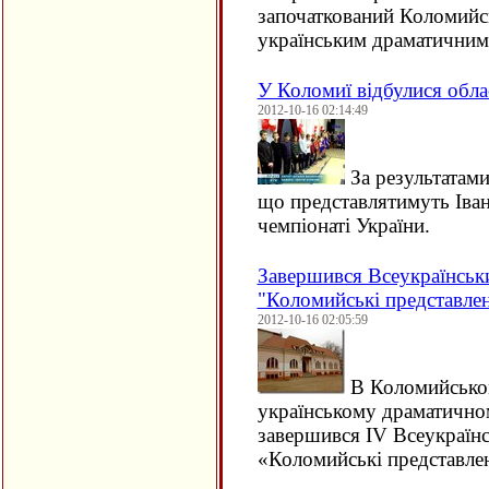
започаткований Коломийс
українським драматични
У Коломиї відбулися облас
2012-10-16 02:14:49
За результатами
що представлятимуть Іва
чемпіонаті України.
Завершився Всеукраїнськи
"Коломийські представле
2012-10-16 02:05:59
В Коломийсько
українському драматичном
завершився
IV
Всеукраїнс
«Коломийські представле