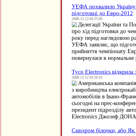
УЕФА похвалило Україну 
підготовці до Eвро-2012
2008-12-12 04:55:00
Делегації України та П
про хід підготовки до че
року перед наглядовою 
УEФА заявляє, що підгот
прийняття чемпіонату Eвр
повернулася в нормальне 
Tyco Electronics відкрила
2008-12-12 03:28:16
Американська компанія 
з виробництва електрокаб
автомобілів в Івано-Фран
сьогодні на прес-конферен
президент підрозділу авт
Electronics Джозеф ДОН
Синдром білочки, або Як 