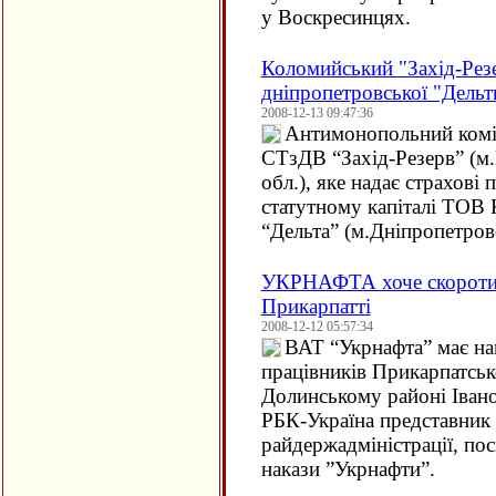
у Воскресинцях.
Коломийський "Захід-Рез
дніпропетровської "Дельт
2008-12-13 09:47:36
Антимонопольний коміт
СТзДВ “Захід-Резерв” (м.
обл.), яке надає страхові
статутному капіталі ТОВ
“Дельта” (м.Дніпропетров
УКРНАФТА хоче скоротити
Прикарпатті
2008-12-12 05:57:34
ВАТ “Укрнафта” має нам
працівників Прикарпатськ
Долинському районі Івано
РБК-Україна представник
райдержадміністрації, пос
накази ”Укрнафти”.