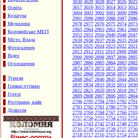
3030
3029
3028
3027
3026
3025
3017
3016
3015
3014
3013
3012
Освіта
3004
3003
3002
3001
3000
2999
Культура
2991
2990
2989
2988
2987
2986
Медицина
2978
2977
2976
2975
2974
2973
2965
2964
2963
2962
2961
2960
Коломийське МБТІ
2952
2951
2950
2949
2948
2947
Місто. Влада
2939
2938
2937
2936
2935
2934
2926
2925
2924
2923
2922
2921
Фотогалерея
2913
2912
2911
2910
2909
2908
Відео
2900
2899
2898
2897
2896
2895
2887
2886
2885
2884
2883
2882
Оголошення
2874
2873
2872
2871
2870
2869
2861
2860
2859
2858
2857
2856
Туризм
2848
2847
2846
2845
2844
2843
2835
2834
2833
2832
2831
2830
Горящі путівки
2822
2821
2820
2819
2818
2817
Готелі
2809
2808
2807
2806
2805
2804
2796
2795
2794
2793
2792
2791
Ресторани, кафе
2783
2782
2781
2780
2779
2778
Дозвілля
2770
2769
2768
2767
2766
2765
2757
2756
2755
2754
2753
2752
2744
2743
2742
2741
2740
2739
2731
2730
2729
2728
2727
2726
2718
2717
2716
2715
2714
2713