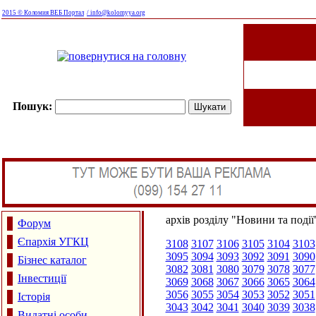
2015 © Коломия ВЕБ Портал
/ info@kolomyya.org
Пошук:
архів розділу "Новини та події
Форум
Єпархія УГКЦ
3108
3107
3106
3105
3104
3103
3095
3094
3093
3092
3091
3090
Бізнес каталог
3082
3081
3080
3079
3078
3077
Інвестиції
3069
3068
3067
3066
3065
3064
3056
3055
3054
3053
3052
3051
Історія
3043
3042
3041
3040
3039
3038
Видатні особи