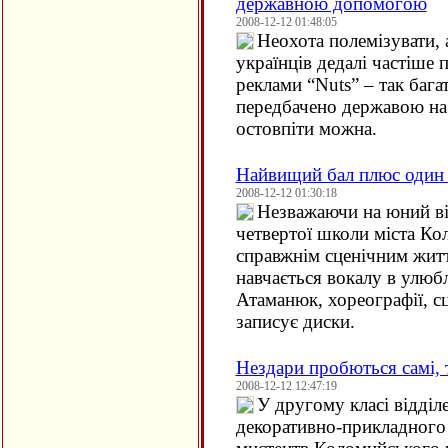
державною допомогою
2008-12-12 01:48:05
Неохота полемізувати, 
українців дедалі частіше 
реклами “Nuts” – так бага
передбачено державою на
остовпіти можна.
Найвищий бал плюс один 
2008-12-12 01:30:18
Незважаючи на юний ві
четвертої школи міста Ко
справжнім сценічним житт
навчається вокалу в улюб
Атаманюк, хореографії, сц
записує диски.
Нездари пробються самі, 
2008-12-12 12:47:19
У другому класі відділ
декоративно-прикладного 