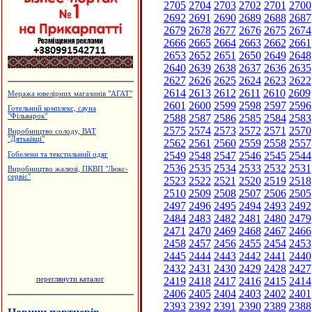
2705
2704
2703
2702
2701
2700
2692
2691
2690
2689
2688
2687
2679
2678
2677
2676
2675
2674
2666
2665
2664
2663
2662
2661
2653
2652
2651
2650
2649
2648
2640
2639
2638
2637
2636
2635
2627
2626
2625
2624
2623
2622
2614
2613
2612
2611
2610
2609
Меража ювелірних магазинів "АГАТ"
2601
2600
2599
2598
2597
2596
Готельний комплекс, сауна
2588
2587
2586
2585
2584
2583
"Фільварок"
2575
2574
2573
2572
2571
2570
Виробництво солоду, ВАТ
"Дятьківці"
2562
2561
2560
2559
2558
2557
2549
2548
2547
2546
2545
2544
Гобелени та текстильний одяг
2536
2535
2534
2533
2532
2531
Виробництво жалюзі, ПКВП "Люкс-
сервіс"
2523
2522
2521
2520
2519
2518
2510
2509
2508
2507
2506
2505
2497
2496
2495
2494
2493
2492
2484
2483
2482
2481
2480
2479
2471
2470
2469
2468
2467
2466
2458
2457
2456
2455
2454
2453
2445
2444
2443
2442
2441
2440
2432
2431
2430
2429
2428
2427
переглянути каталог
2419
2418
2417
2416
2415
2414
2406
2405
2404
2403
2402
2401
2393
2392
2391
2390
2389
2388