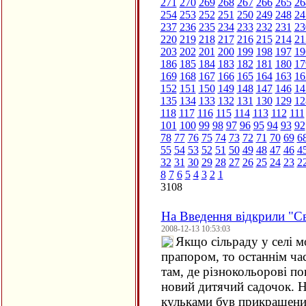
271
270
269
268
267
266
265
26
254
253
252
251
250
249
248
24
237
236
235
234
233
232
231
23
220
219
218
217
216
215
214
21
203
202
201
200
199
198
197
19
186
185
184
183
182
181
180
17
169
168
167
166
165
164
163
16
152
151
150
149
148
147
146
14
135
134
133
132
131
130
129
12
118
117
116
115
114
113
112
111
101
100
99
98
97
96
95
94
93
92
78
77
76
75
74
73
72
71
70
69
6
55
54
53
52
51
50
49
48
47
46
4
32
31
30
29
28
27
26
25
24
23
2
8
7
6
5
4
3
2
1
3108
На Введення відкрили "Св
2008-12-13 10:53:03
Якщо сільраду у селі 
прапором, то останнім ча
там, де різнокольорові по
новий дитячий садочок. 
кульками був прикрашений