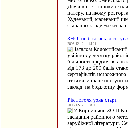
мистецтв Коломийського 
Дівчатка і хлопчики схил
паперу, на якому розгорта
Худенький, маленький шк
старанно кладе мазки на п
ЗНО: не боятись, а готува
2008-12-12 11:45:21
Загалом Коломийський 
увійшов у десятку районі
більшості предметів, а я
від 173 до 200 балів ста
сертифікатів незалежного
отримали шанс поступити
заклад, на бюджетну форм
Рік Гоголя узяв старт
2008-12-12 11:38:06
У Корницькій ЗОШ Кол
засідання районного мето
зарубіжної літератури. С