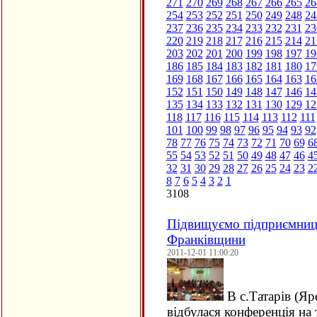
271
270
269
268
267
266
265
26
254
253
252
251
250
249
248
24
237
236
235
234
233
232
231
23
220
219
218
217
216
215
214
21
203
202
201
200
199
198
197
19
186
185
184
183
182
181
180
17
169
168
167
166
165
164
163
16
152
151
150
149
148
147
146
14
135
134
133
132
131
130
129
12
118
117
116
115
114
113
112
111
101
100
99
98
97
96
95
94
93
92
78
77
76
75
74
73
72
71
70
69
6
55
54
53
52
51
50
49
48
47
46
4
32
31
30
29
28
27
26
25
24
23
2
8
7
6
5
4
3
2
1
3108
Підвищуємо підприємниць
Франківщини
2011-12-01 11:00:20
В с.Татарів (Яр
відбулася конференція на 