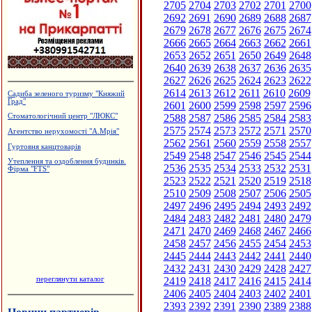
2705
2704
2703
2702
2701
2700
2692
2691
2690
2689
2688
2687
2679
2678
2677
2676
2675
2674
2666
2665
2664
2663
2662
2661
2653
2652
2651
2650
2649
2648
2640
2639
2638
2637
2636
2635
2627
2626
2625
2624
2623
2622
2614
2613
2612
2611
2610
2609
Готельно-ресторанний комплекс
"Беркут"
2601
2600
2599
2598
2597
2596
2588
2587
2586
2585
2584
2583
Архітектурне проектування.
Р.Думанський
2575
2574
2573
2572
2571
2570
Магазин "ГрАвіс"
2562
2561
2560
2559
2558
2557
2549
2548
2547
2546
2545
2544
Приватний пансіонат "Оазис"
2536
2535
2534
2533
2532
2531
Готельний комплекс "Вербіж"
2523
2522
2521
2520
2519
2518
2510
2509
2508
2507
2506
2505
2497
2496
2495
2494
2493
2492
2484
2483
2482
2481
2480
2479
2471
2470
2469
2468
2467
2466
2458
2457
2456
2455
2454
2453
2445
2444
2443
2442
2441
2440
2432
2431
2430
2429
2428
2427
переглянути каталог
2419
2418
2417
2416
2415
2414
2406
2405
2404
2403
2402
2401
2393
2392
2391
2390
2389
2388