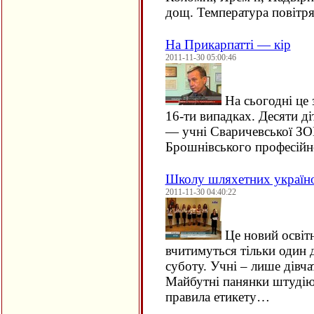
дощ. Температура повітря
На Прикарпатті — кір
2011-11-30 05:00:46
На сьогодні це
16-ти випадках. Десяти ді
— учні Сваричевської ЗОШ
Брошнівського професій
Школу шляхетних україно
2011-11-30 04:40:22
Це новий освітні
вчитимуться тільки один 
суботу. Учні – лише дівчат
Майбутні панянки штудію
правила етикету…