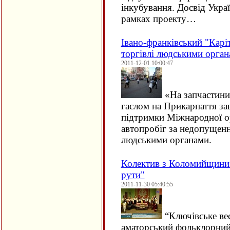
інкубування. Досвід Укра
рамках проекту…
Івано-франківський "Каріт
торгівлі людськими орга
2011-12-01 10:00:47
«На запчастини
гаслом на Прикарпаття зав
підтримки Міжнародної ор
автопробіг за недопущенн
людськими органами.
Колектив з Коломийщини 
рути"
2011-11-30 05:40:55
“
Ключівське ве
аматорський фольклорний