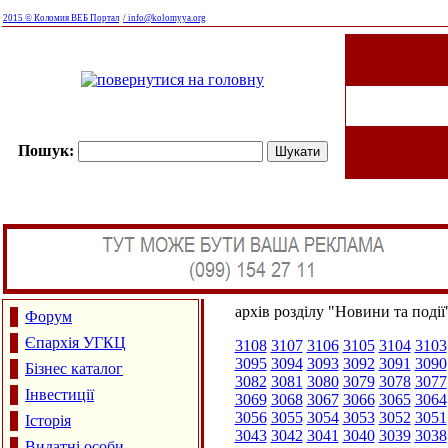
2015 © Коломия ВЕБ Портал
/ info@kolomyya.org
Пошук:
архів розділу "Новини та події
Форум
Єпархія УГКЦ
3108
3107
3106
3105
3104
3103
3095
3094
3093
3092
3091
3090
Бізнес каталог
3082
3081
3080
3079
3078
3077
Інвестиції
3069
3068
3067
3066
3065
3064
3056
3055
3054
3053
3052
3051
Історія
3043
3042
3041
3040
3039
3038
Видатні особи