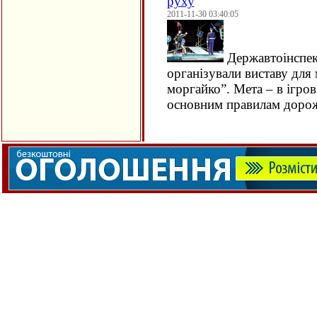
руху
2011-11-30 03:40:05
Державтоінспекц
організували виставу для 
моргайко”. Мета – в ігров
основним правилам дорож