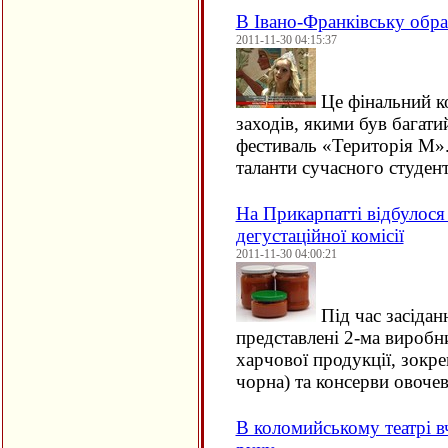
В Івано-Франківську обр
2011-11-30 04:15:37
Це фінальний ко
заходів, якими був багат
фестиваль «Територія М».
таланти сучасного студе
На Прикарпатті відбулося
дегустаційної комісії
2011-11-30 04:00:21
Під час засідан
представлені 2-ма виробни
харчової продукції, зокрем
чорна) та консерви овочев
В коломийському театрі в