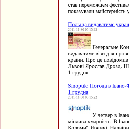
став переможцем фестива
показували майстерність 
Польща видаватиме украї
2011-11-30 05:15:25
Генеральне Кон
видаватиме візи для прове
країни. Про це повідомив
Львові Ярослав Дрозд. Шо
1 грудня.
Sinoptik: Погода в Івано-
1 грудня
2011-11-30 05:15:22
У четвер в Іван
мінлива хмарність. В Іван
Коломиї, Яремчі, Надвірн