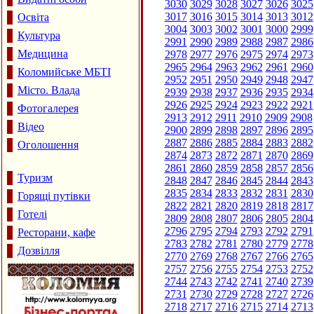
3030
3029
3028
3027
3026
3025
3017
3016
3015
3014
3013
3012
Освіта
3004
3003
3002
3001
3000
2999
Культура
2991
2990
2989
2988
2987
2986
Медицина
2978
2977
2976
2975
2974
2973
2965
2964
2963
2962
2961
2960
Коломийське МБТІ
2952
2951
2950
2949
2948
2947
Місто. Влада
2939
2938
2937
2936
2935
2934
2926
2925
2924
2923
2922
2921
Фотогалерея
2913
2912
2911
2910
2909
2908
Відео
2900
2899
2898
2897
2896
2895
2887
2886
2885
2884
2883
2882
Оголошення
2874
2873
2872
2871
2870
2869
2861
2860
2859
2858
2857
2856
Туризм
2848
2847
2846
2845
2844
2843
2835
2834
2833
2832
2831
2830
Горящі путівки
2822
2821
2820
2819
2818
2817
Готелі
2809
2808
2807
2806
2805
2804
2796
2795
2794
2793
2792
2791
Ресторани, кафе
2783
2782
2781
2780
2779
2778
Дозвілля
2770
2769
2768
2767
2766
2765
2757
2756
2755
2754
2753
2752
2744
2743
2742
2741
2740
2739
2731
2730
2729
2728
2727
2726
2718
2717
2716
2715
2714
2713