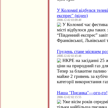
У Коломиї відбувся телев
експрес" (відео)
2008-12-02 03:09:49
У Коломиї час фестивал
місті відбулося два таких
“Південний експрес” завіта
Франківської, Львівської 
Грудень стане місяцем роз
2008-12-02 02:45:48
НКРЕ на засіданні 25 
ціни на природний газ для
Тепер за блакитне паливо 
майже 2 гривень за кубічн
категорії використання газ
Наша "Писанка"—ого-го!
2008-12-02 02:15:55
Уже вісім років середм
тільки найбільша писанка 