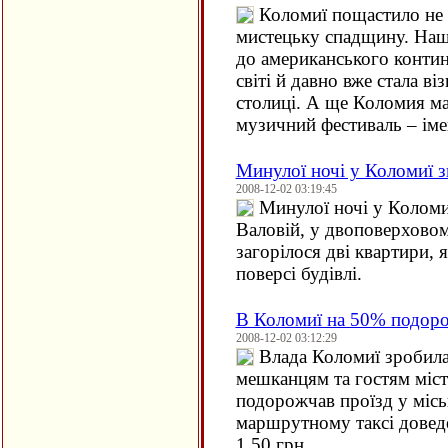
Коломиї пощастило не т
мистецьку спадщину. Наш
до американського контин
світі й давно вже стала ві
столиці. А ще Коломия ма
музичний фестиваль – іме
Минулої ночі у Коломиї зг
2008-12-02 03:19:45
Минулої ночі у Коломи
Валовій, у двоповерхово
загорілося дві квартири, 
поверсі будівлі.
В Коломиї на 50% подоро
2008-12-02 03:12:29
Влада Коломиї зробил
мешканцям та гостям міст
подорожчав проїзд у місь
маршрутному таксі доведе
1,50 грн.