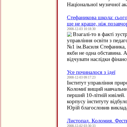
Національної музичної ака
Стефаникова школа: сього
ще не краще, ніж позавчо
2008-12-03 10:18:30
Взагалі-то в факті зуст
управління освіти з пед
№1 ім.Василя Стефаника, 
якби не одна обставина. А
відчувати наслідки фінансо
Усе починалося з ідеї
2008-12-03 09:17:23
Інститут управління при
Коломиї вищий навчальний 
перший 10-літній ювілей. 
корпусу інституту відбул
Юрій благословив виклада
Листопад. Коломия. Фест
2008-12-02 03:30:33