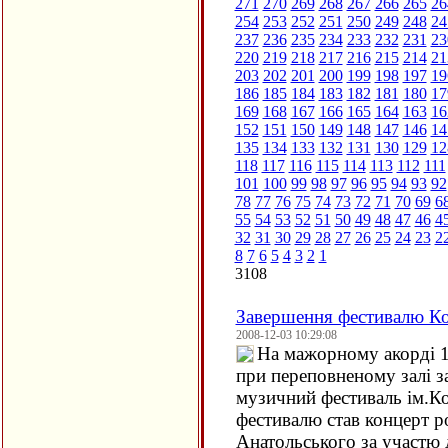
271
270
269
268
267
266
265
26
254
253
252
251
250
249
248
24
237
236
235
234
233
232
231
23
220
219
218
217
216
215
214
21
203
202
201
200
199
198
197
19
186
185
184
183
182
181
180
17
169
168
167
166
165
164
163
16
152
151
150
149
148
147
146
14
135
134
133
132
131
130
129
12
118
117
116
115
114
113
112
111
101
100
99
98
97
96
95
94
93
92
78
77
76
75
74
73
72
71
70
69
6
55
54
53
52
51
50
49
48
47
46
4
32
31
30
29
28
27
26
25
24
23
2
8
7
6
5
4
3
2
1
3108
Завершення фестивалю Ко
2008-12-03 10:29:08
На мажорному акорді 
при переповненому залі 
музичний фестиваль ім.К
фестивалю став концерт р
Анатольського за участю 