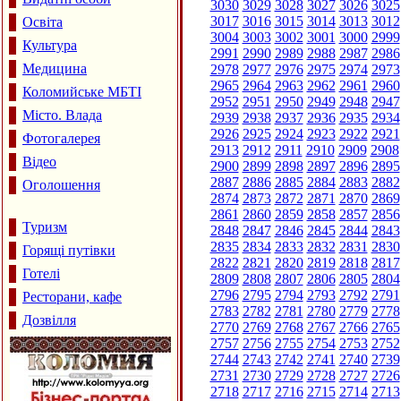
3030
3029
3028
3027
3026
3025
3017
3016
3015
3014
3013
3012
Освіта
3004
3003
3002
3001
3000
2999
Культура
2991
2990
2989
2988
2987
2986
Медицина
2978
2977
2976
2975
2974
2973
2965
2964
2963
2962
2961
2960
Коломийське МБТІ
2952
2951
2950
2949
2948
2947
Місто. Влада
2939
2938
2937
2936
2935
2934
2926
2925
2924
2923
2922
2921
Фотогалерея
2913
2912
2911
2910
2909
2908
Відео
2900
2899
2898
2897
2896
2895
2887
2886
2885
2884
2883
2882
Оголошення
2874
2873
2872
2871
2870
2869
2861
2860
2859
2858
2857
2856
Туризм
2848
2847
2846
2845
2844
2843
2835
2834
2833
2832
2831
2830
Горящі путівки
2822
2821
2820
2819
2818
2817
Готелі
2809
2808
2807
2806
2805
2804
2796
2795
2794
2793
2792
2791
Ресторани, кафе
2783
2782
2781
2780
2779
2778
Дозвілля
2770
2769
2768
2767
2766
2765
2757
2756
2755
2754
2753
2752
2744
2743
2742
2741
2740
2739
2731
2730
2729
2728
2727
2726
2718
2717
2716
2715
2714
2713