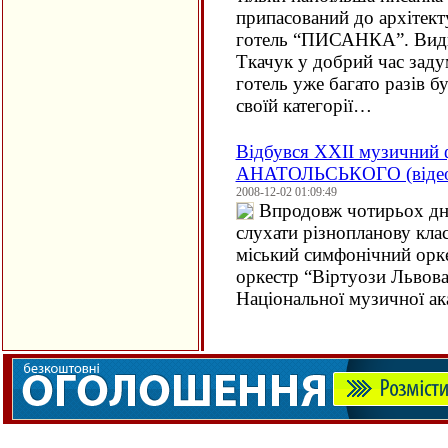
припасований до архітек
готель “ПИСАНКА”. Видн
Ткачук у добрий час заду
готель уже багато разів б
своїй категорії…
Відбувся XXII музичний 
АНАТОЛЬСЬКОГО (віде
2008-12-02 01:09:49
Впродовж чотирьох дн
слухати різнопланову кла
міський симфонічний орк
оркестр “Віртуози Львова
Національної музичної ака