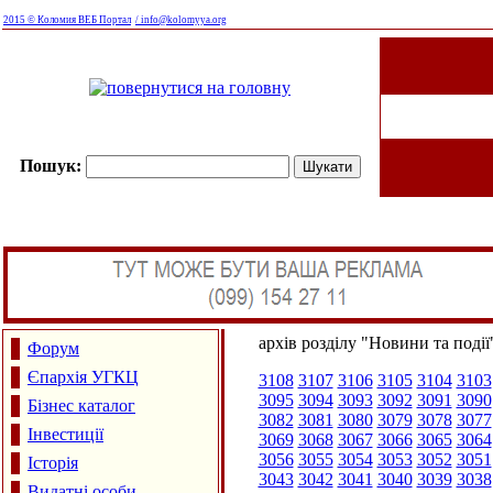
2015 © Коломия ВЕБ Портал
/ info@kolomyya.org
Пошук:
архів розділу "Новини та події
Форум
Єпархія УГКЦ
3108
3107
3106
3105
3104
3103
3095
3094
3093
3092
3091
3090
Бізнес каталог
3082
3081
3080
3079
3078
3077
Інвестиції
3069
3068
3067
3066
3065
3064
3056
3055
3054
3053
3052
3051
Історія
3043
3042
3041
3040
3039
3038
Видатні особи