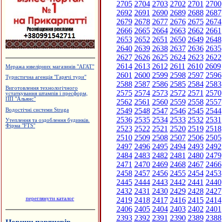
2705
2704
2703
2702
2701
2700
2692
2691
2690
2689
2688
2687
2679
2678
2677
2676
2675
2674
2666
2665
2664
2663
2662
2661
2653
2652
2651
2650
2649
2648
2640
2639
2638
2637
2636
2635
2627
2626
2625
2624
2623
2622
2614
2613
2612
2611
2610
2609
Меража ювелірних магазинів "АГАТ"
2601
2600
2599
2598
2597
2596
Туристична агенція "Гарячі тури"
2588
2587
2586
2585
2584
2583
Виготовлення технологічного
2575
2574
2573
2572
2571
2570
устаткування штампів і пресформ,
ПП "Альянс"
2562
2561
2560
2559
2558
2557
2549
2548
2547
2546
2545
2544
Водостічні системи Struga
2536
2535
2534
2533
2532
2531
Утеплення та оздоблення будинків.
Фірма "FTS"
2523
2522
2521
2520
2519
2518
2510
2509
2508
2507
2506
2505
2497
2496
2495
2494
2493
2492
2484
2483
2482
2481
2480
2479
2471
2470
2469
2468
2467
2466
2458
2457
2456
2455
2454
2453
2445
2444
2443
2442
2441
2440
2432
2431
2430
2429
2428
2427
переглянути каталог
2419
2418
2417
2416
2415
2414
2406
2405
2404
2403
2402
2401
2393
2392
2391
2390
2389
2388