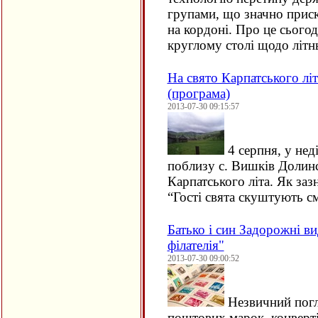
групами, що значно прис
на кордоні. Про це сьогод
круглому столі щодо літ
На свято Карпатського лі
(програма)
2013-07-30 09:15:57
4 серпня, у нед
поблизу с. Вишків Долинс
Карпатського літа. Як заз
“Гості свята скуштують 
Батько і син Задорожні ви
філателія"
2013-07-30 09:00:52
Незвичний погля
поштових марок, конверті