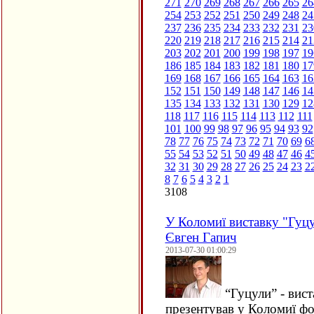
271
270
269
268
267
266
265
26
254
253
252
251
250
249
248
24
237
236
235
234
233
232
231
23
220
219
218
217
216
215
214
21
203
202
201
200
199
198
197
19
186
185
184
183
182
181
180
17
169
168
167
166
165
164
163
16
152
151
150
149
148
147
146
14
135
134
133
132
131
130
129
12
118
117
116
115
114
113
112
111
101
100
99
98
97
96
95
94
93
92
78
77
76
75
74
73
72
71
70
69
6
55
54
53
52
51
50
49
48
47
46
4
32
31
30
29
28
27
26
25
24
23
2
8
7
6
5
4
3
2
1
3108
У Коломиї виставку "Гуц
Євген Гапич
2013-07-30 01:00:29
“
Гуцули” - вис
презентував у Коломиї ф