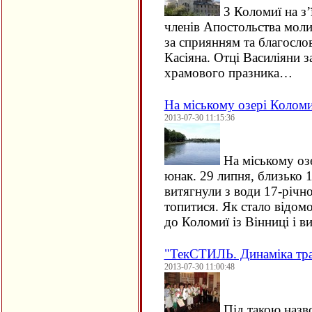
З Коломиї на з’
членів Апостольства мол
за сприянням та благосл
Касіяна. Отці Василіяни 
храмового празника…
На міському озері Коломи
2013-07-30 11:15:36
На міському озе
юнак. 29 липня, близько 
витягнули з води 17-річн
топитися. Як стало відом
до Коломиї із Вінниці і 
"ТекСТИЛЬ. Динаміка тра
2013-07-30 11:00:48
Під такою назв