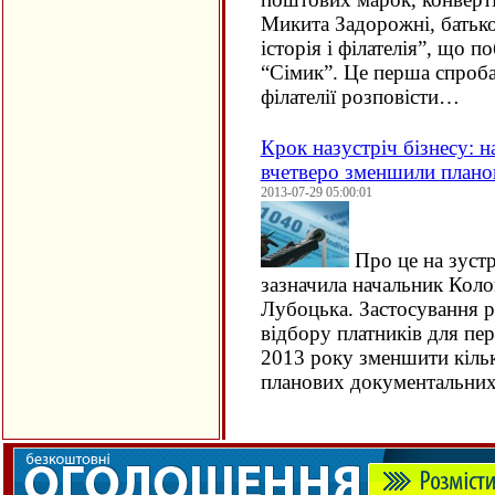
Микита Задорожні, батько
історія і філателія”, що п
“Сімик”. Це перша спроба в
філателії розповісти…
Крок назустріч бізнесу: 
вчетверо зменшили планов
2013-07-29 05:00:01
Про це на зустр
зазначила начальник Кол
Лубоцька. Застосування р
відбору платників для пер
2013 року зменшити кільк
планових документальн