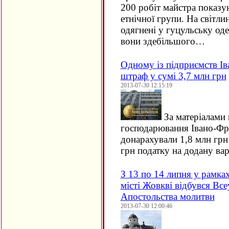
200 робіт майстра показу
етнічної групи. На світлин
одягнені у гуцульську од
вони здебільшого…
Одному із підприємств Ів
штраф у сумі 3,7 млн грн
2013-07-30 12:15:19
За матеріалами 
господарювання Івано-Фра
донарахували 1,8 млн грн
грн податку на додану ва
З 13 по 14 липня у рамка
місті Жовкві відбувся Все
Апостольства молитви
2013-07-30 12:00:46