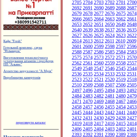
2705
2704
2703
2702
2701
2700
2692
2691
2690
2689
2688
2687
2679
2678
2677
2676
2675
2674
2666
2665
2664
2663
2662
2661
2653
2652
2651
2650
2649
2648
2640
2639
2638
2637
2636
2635
2627
2626
2625
2624
2623
2622
2614
2613
2612
2611
2610
2609
Салон-магазин "Coffe-inn"
2601
2600
2599
2598
2597
2596
Виробництво солоду, ВАТ
2588
2587
2586
2585
2584
2583
"Дятьківці"
2575
2574
2573
2572
2571
2570
Гуртовня канцтоварів
2562
2561
2560
2559
2558
2557
Вироби з нержавіючої сталі
2549
2548
2547
2546
2545
2544
Інтернет-кафе "OXY"
2536
2535
2534
2533
2532
2531
2523
2522
2521
2520
2519
2518
2510
2509
2508
2507
2506
2505
2497
2496
2495
2494
2493
2492
2484
2483
2482
2481
2480
2479
2471
2470
2469
2468
2467
2466
2458
2457
2456
2455
2454
2453
2445
2444
2443
2442
2441
2440
2432
2431
2430
2429
2428
2427
переглянути каталог
2419
2418
2417
2416
2415
2414
2406
2405
2404
2403
2402
2401
2393
2392
2391
2390
2389
2388