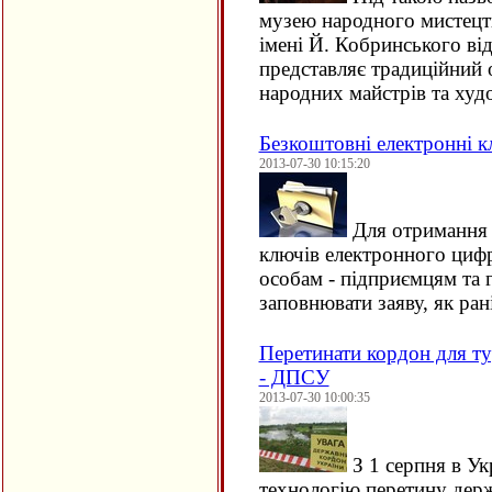
музею народного мистецт
імені Й. Кобринського ві
представляє традиційний
народних майстрів та худ
Безкоштовні електронні к
2013-07-30 10:15:20
Для отримання 
ключів електронного циф
особам - підприємцям та 
заповнювати заяву, як ра
Перетинати кордон для ту
- ДПСУ
2013-07-30 10:00:35
З 1 серпня в Ук
технологію перетину дер