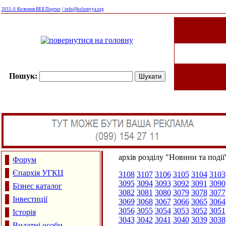
2015 © Коломия ВЕБ Портал
/ info@kolomyya.org
Пошук:
архів розділу "Новини та події
Форум
Єпархія УГКЦ
3108
3107
3106
3105
3104
3103
3095
3094
3093
3092
3091
3090
Бізнес каталог
3082
3081
3080
3079
3078
3077
Інвестиції
3069
3068
3067
3066
3065
3064
3056
3055
3054
3053
3052
3051
Історія
3043
3042
3041
3040
3039
3038
Видатні особи