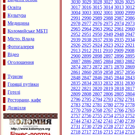
3030
3029
3028
3027
3026
3025
3017
3016
3015
3014
3013
3012
Освіта
3004
3003
3002
3001
3000
2999
Культура
2991
2990
2989
2988
2987
2986
Медицина
2978
2977
2976
2975
2974
2973
2965
2964
2963
2962
2961
2960
Коломийське МБТІ
2952
2951
2950
2949
2948
2947
Місто. Влада
2939
2938
2937
2936
2935
2934
2926
2925
2924
2923
2922
2921
Фотогалерея
2913
2912
2911
2910
2909
2908
Відео
2900
2899
2898
2897
2896
2895
2887
2886
2885
2884
2883
2882
Оголошення
2874
2873
2872
2871
2870
2869
2861
2860
2859
2858
2857
2856
Туризм
2848
2847
2846
2845
2844
2843
2835
2834
2833
2832
2831
2830
Горящі путівки
2822
2821
2820
2819
2818
2817
Готелі
2809
2808
2807
2806
2805
2804
2796
2795
2794
2793
2792
2791
Ресторани, кафе
2783
2782
2781
2780
2779
2778
Дозвілля
2770
2769
2768
2767
2766
2765
2757
2756
2755
2754
2753
2752
2744
2743
2742
2741
2740
2739
2731
2730
2729
2728
2727
2726
2718
2717
2716
2715
2714
2713