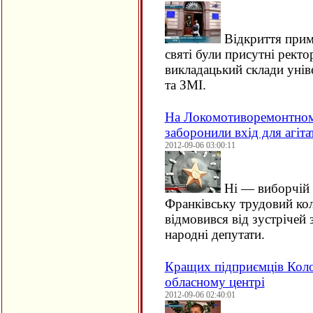
Відкриття прим
святі були присутні ректо
викладацький склади унів
та ЗМІ.
На Локомотиворемонтному
заборонили вхід для агіта
2012-09-06 03:00:11
Ні — виборчій а
Франківську трудовий кол
відмовився від зустрічей 
народні депутати.
Кращих підприємців Кол
обласному центрі
2012-09-06 02:40:01