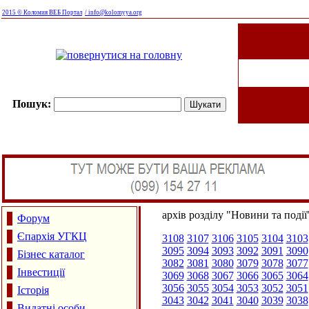
2015 © Коломия ВЕБ Портал
/ info@kolomyya.org
Пошук:
архів розділу "Новини та події
Форум
Єпархія УГКЦ
3108
3107
3106
3105
3104
3103
3095
3094
3093
3092
3091
3090
Бізнес каталог
3082
3081
3080
3079
3078
3077
Інвестиції
3069
3068
3067
3066
3065
3064
3056
3055
3054
3053
3052
3051
Історія
3043
3042
3041
3040
3039
3038
Видатні особи