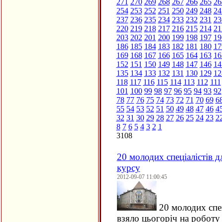
271
270
269
268
267
266
265
26
254
253
252
251
250
249
248
24
237
236
235
234
233
232
231
23
220
219
218
217
216
215
214
21
203
202
201
200
199
198
197
19
186
185
184
183
182
181
180
17
169
168
167
166
165
164
163
16
152
151
150
149
148
147
146
14
135
134
133
132
131
130
129
12
118
117
116
115
114
113
112
111
101
100
99
98
97
96
95
94
93
92
78
77
76
75
74
73
72
71
70
69
6
55
54
53
52
51
50
49
48
47
46
4
32
31
30
29
28
27
26
25
24
23
2
8
7
6
5
4
3
2
1
3108
20 молодих спеціалістів 
курсу
2012-09-07 11:00:45
20 молодих спец
взяло цьогоріч на роботу