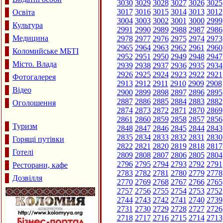
3030
3029
3028
3027
3026
3025
3017
3016
3015
3014
3013
3012
Освіта
3004
3003
3002
3001
3000
2999
Культура
2991
2990
2989
2988
2987
2986
Медицина
2978
2977
2976
2975
2974
2973
2965
2964
2963
2962
2961
2960
Коломийське МБТІ
2952
2951
2950
2949
2948
2947
Місто. Влада
2939
2938
2937
2936
2935
2934
2926
2925
2924
2923
2922
2921
Фотогалерея
2913
2912
2911
2910
2909
2908
Відео
2900
2899
2898
2897
2896
2895
2887
2886
2885
2884
2883
2882
Оголошення
2874
2873
2872
2871
2870
2869
2861
2860
2859
2858
2857
2856
Туризм
2848
2847
2846
2845
2844
2843
2835
2834
2833
2832
2831
2830
Горящі путівки
2822
2821
2820
2819
2818
2817
Готелі
2809
2808
2807
2806
2805
2804
2796
2795
2794
2793
2792
2791
Ресторани, кафе
2783
2782
2781
2780
2779
2778
Дозвілля
2770
2769
2768
2767
2766
2765
2757
2756
2755
2754
2753
2752
2744
2743
2742
2741
2740
2739
2731
2730
2729
2728
2727
2726
2718
2717
2716
2715
2714
2713