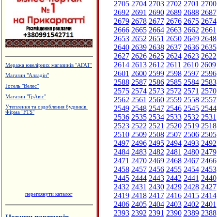
2705
2704
2703
2702
2701
2700
2692
2691
2690
2689
2688
2687
2679
2678
2677
2676
2675
2674
2666
2665
2664
2663
2662
2661
2653
2652
2651
2650
2649
2648
2640
2639
2638
2637
2636
2635
2627
2626
2625
2624
2623
2622
2614
2613
2612
2611
2610
2609
Меража ювелірних магазинів "АГАТ"
2601
2600
2599
2598
2597
2596
Магазин "Алладін"
2588
2587
2586
2585
2584
2583
Готель "Велес"
2575
2574
2573
2572
2571
2570
Магазин "ГрАвіс"
2562
2561
2560
2559
2558
2557
2549
2548
2547
2546
2545
2544
Утеплення та оздоблення будинків.
Фірма "FTS"
2536
2535
2534
2533
2532
2531
2523
2522
2521
2520
2519
2518
2510
2509
2508
2507
2506
2505
2497
2496
2495
2494
2493
2492
2484
2483
2482
2481
2480
2479
2471
2470
2469
2468
2467
2466
2458
2457
2456
2455
2454
2453
2445
2444
2443
2442
2441
2440
2432
2431
2430
2429
2428
2427
переглянути каталог
2419
2418
2417
2416
2415
2414
2406
2405
2404
2403
2402
2401
2393
2392
2391
2390
2389
2388