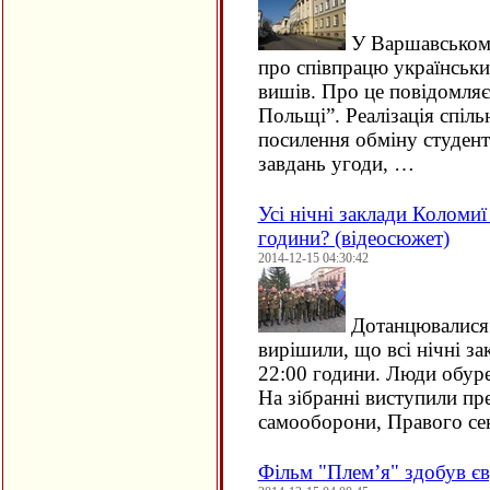
У Варшавському
про співпрацю українськи
вишів. Про це повідомляє
Польщі”. Реалізація спіль
посилення обміну студента
завдань угоди, …
Усі нічні заклади Коломи
години? (відеосюжет)
2014-12-15 04:30:42
Дотанцювалися.
вирішили, що всі нічні з
22:00 години. Люди обуре
На зібранні виступили пре
самооборони, Правого сек
Фільм "Плем’я" здобув є