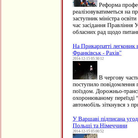
Реформа професі
реалізовуватиметься на пр
заступник міністра освіти
час засідання Правління У
обласних рад щодо питань
На Прикарпатті легковик в
Франківськ - Рахів"
2014-12-15 05:30:12
В чергову части
поступило повідомлення п
поїздом. Дорожньо-трансп
охоронюваному переїзді “
автомобіль зіткнувся з п
У Варшаві підписана угод
Польщі та Німеччини
2014-12-15 05:00:52