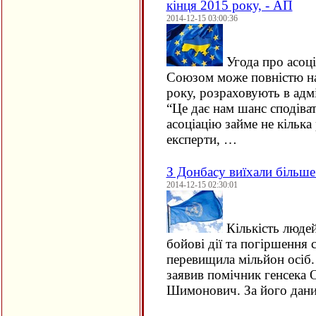
кінця 2015 року, - АП
2014-12-15 03:00:36
Угода про асоц
Союзом може повністю на
року, розраховують в адмі
“Це дає нам шанс сподіва
асоціацію займе не кілька
експерти, …
З Донбасу виїхали більш
2014-12-15 02:30:01
Кількість людей
бойові дії та погіршення
перевищила мільйон осіб.
заявив помічник генсека 
Шимонович. За його дани