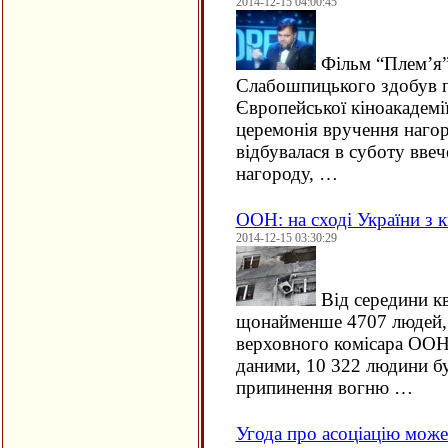
2014-12-15 04:00:45
Фільм “Плем’я”
Слабошпицького здобув п
Європейської кіноакадемі
церемонія вручення нагор
відбувалася в суботу вве
нагороду, …
ООН: на сході України з 
2014-12-15 03:30:29
Від середини кв
щонайменше 4707 людей, 
верховного комісара ООН
даними, 10 322 людини бу
припинення вогню …
Угода про асоціацію може