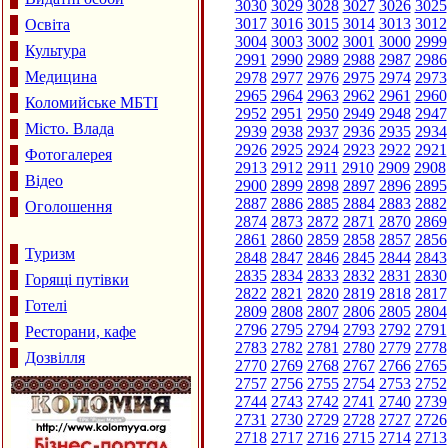
3030
3029
3028
3027
3026
3025
3017
3016
3015
3014
3013
3012
Освіта
3004
3003
3002
3001
3000
2999
Культура
2991
2990
2989
2988
2987
2986
Медицина
2978
2977
2976
2975
2974
2973
2965
2964
2963
2962
2961
2960
Коломийське МБТІ
2952
2951
2950
2949
2948
2947
Місто. Влада
2939
2938
2937
2936
2935
2934
2926
2925
2924
2923
2922
2921
Фотогалерея
2913
2912
2911
2910
2909
2908
Відео
2900
2899
2898
2897
2896
2895
2887
2886
2885
2884
2883
2882
Оголошення
2874
2873
2872
2871
2870
2869
2861
2860
2859
2858
2857
2856
Туризм
2848
2847
2846
2845
2844
2843
2835
2834
2833
2832
2831
2830
Горящі путівки
2822
2821
2820
2819
2818
2817
Готелі
2809
2808
2807
2806
2805
2804
2796
2795
2794
2793
2792
2791
Ресторани, кафе
2783
2782
2781
2780
2779
2778
Дозвілля
2770
2769
2768
2767
2766
2765
2757
2756
2755
2754
2753
2752
2744
2743
2742
2741
2740
2739
2731
2730
2729
2728
2727
2726
2718
2717
2716
2715
2714
2713