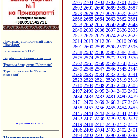
2705
2704
2703
2702
2701
2700
2692
2691
2690
2689
2688
2687
2679
2678
2677
2676
2675
2674
2666
2665
2664
2663
2662
2661
2653
2652
2651
2650
2649
2648
2640
2639
2638
2637
2636
2635
2627
2626
2625
2624
2623
2622
2614
2613
2612
2611
2610
2609
Лікувально-діагностичний центр
"Поліфарм"
2601
2600
2599
2598
2597
2596
2588
2587
2586
2585
2584
2583
Інтернет-кафе "OXY"
2575
2574
2573
2572
2571
2570
Виробництво бетонних виробів
2562
2561
2560
2559
2558
2557
Турецька баня, сауна "Магнолія"
2549
2548
2547
2546
2545
2544
Туристична агенція "Галицькі
2536
2535
2534
2533
2532
2531
подорожі"
2523
2522
2521
2520
2519
2518
2510
2509
2508
2507
2506
2505
2497
2496
2495
2494
2493
2492
2484
2483
2482
2481
2480
2479
2471
2470
2469
2468
2467
2466
2458
2457
2456
2455
2454
2453
2445
2444
2443
2442
2441
2440
2432
2431
2430
2429
2428
2427
переглянути каталог
2419
2418
2417
2416
2415
2414
2406
2405
2404
2403
2402
2401
2393
2392
2391
2390
2389
2388