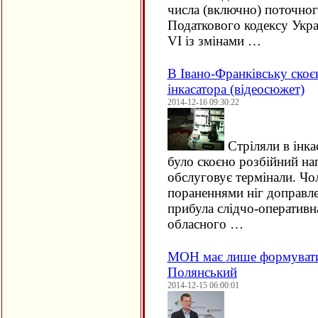
числа (включно) поточног
Податкового кодексу Укра
VI
із змінами …
В Івано-Франківську скоє
інкасатора (відеосюжет)
2014-12-16 09:30:22
Стріляли в інка
було скоєно розбійний на
обслуговує термінали. Чо
пораненнями ніг доправлен
прибула слідчо-оперативна
обласного …
МОН має лише формувати 
Полянський
2014-12-15 06:00:01