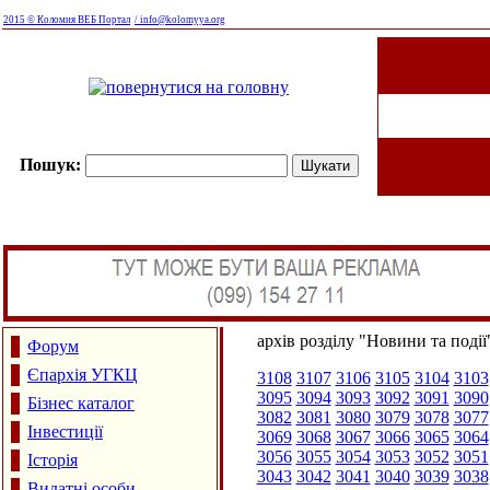
2015 © Коломия ВЕБ Портал
/ info@kolomyya.org
Пошук:
архів розділу "Новини та події
Форум
Єпархія УГКЦ
3108
3107
3106
3105
3104
3103
3095
3094
3093
3092
3091
3090
Бізнес каталог
3082
3081
3080
3079
3078
3077
Інвестиції
3069
3068
3067
3066
3065
3064
3056
3055
3054
3053
3052
3051
Історія
3043
3042
3041
3040
3039
3038
Видатні особи