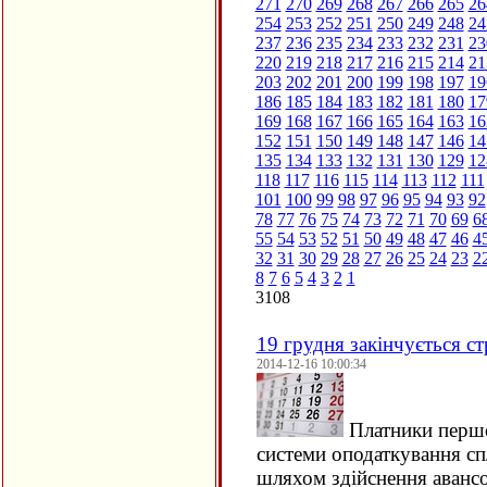
271
270
269
268
267
266
265
26
254
253
252
251
250
249
248
24
237
236
235
234
233
232
231
23
220
219
218
217
216
215
214
21
203
202
201
200
199
198
197
19
186
185
184
183
182
181
180
17
169
168
167
166
165
164
163
16
152
151
150
149
148
147
146
14
135
134
133
132
131
130
129
12
118
117
116
115
114
113
112
111
101
100
99
98
97
96
95
94
93
92
78
77
76
75
74
73
72
71
70
69
6
55
54
53
52
51
50
49
48
47
46
4
32
31
30
29
28
27
26
25
24
23
2
8
7
6
5
4
3
2
1
3108
19 грудня закінчується с
2014-12-16 10:00:34
Платники першо
системи оподаткування с
шляхом здійснення авансо