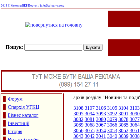
2015 © Коломия ВЕБ Портал
/ info@kolomyya.org
Пошук:
архів розділу "Новини та події
Форум
Єпархія УГКЦ
3108
3107
3106
3105
3104
3103
3095
3094
3093
3092
3091
3090
Бізнес каталог
3082
3081
3080
3079
3078
3077
Інвестиції
3069
3068
3067
3066
3065
3064
3056
3055
3054
3053
3052
3051
Історія
3043
3042
3041
3040
3039
3038
Видатні особи