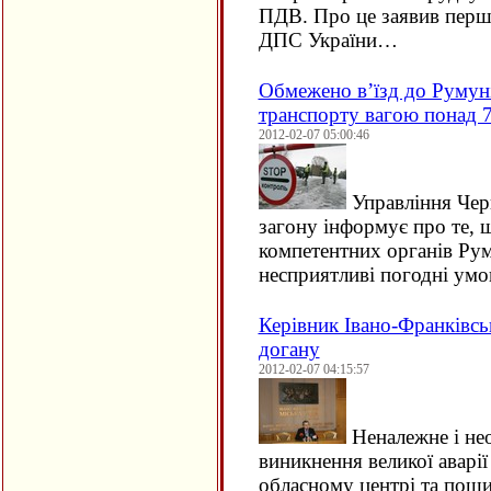
ПДВ. Про це заявив перш
ДПС України…
Обмежено в’їзд до Румуні
транспорту вагою понад 7
2012-02-07 05:00:46
Управління Чер
загону інформує про те, щ
компетентних органів Рум
несприятливі погодні ум
Керівник Івано-Франківсь
догану
2012-02-07 04:15:57
Неналежне і нео
виникнення великої аварії
обласному центрі та пош