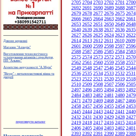
2705
2704
2703
2702
2701
2700
2692
2691
2690
2689
2688
2687
2679
2678
2677
2676
2675
2674
2666
2665
2664
2663
2662
2661
2653
2652
2651
2650
2649
2648
2640
2639
2638
2637
2636
2635
2627
2626
2625
2624
2623
2622
2614
2613
2612
2611
2610
2609
Вироби з нержавіючої сталі
2601
2600
2599
2598
2597
2596
Гобелени та текстильний одяг
2588
2587
2586
2585
2584
2583
Кафе "Fresh"
2575
2574
2573
2572
2571
2570
Салон-магазин "КАЯ" - штори,
2562
2561
2560
2559
2558
2557
гардини, карнизи
2549
2548
2547
2546
2545
2544
Ковальська майстерня
2536
2535
2534
2533
2532
2531
2523
2522
2521
2520
2519
2518
2510
2509
2508
2507
2506
2505
2497
2496
2495
2494
2493
2492
2484
2483
2482
2481
2480
2479
2471
2470
2469
2468
2467
2466
2458
2457
2456
2455
2454
2453
2445
2444
2443
2442
2441
2440
2432
2431
2430
2429
2428
2427
переглянути каталог
2419
2418
2417
2416
2415
2414
2406
2405
2404
2403
2402
2401
2393
2392
2391
2390
2389
2388