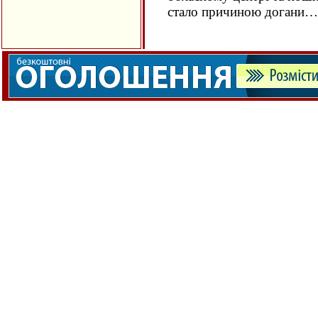
стало причиною догани…