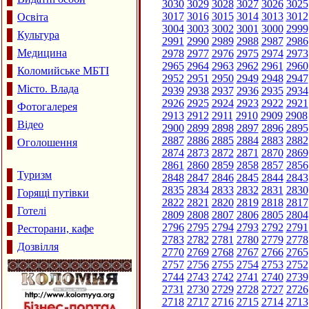
3030
3029
3028
3027
3026
3025
3017
3016
3015
3014
3013
3012
Освіта
3004
3003
3002
3001
3000
2999
Культура
2991
2990
2989
2988
2987
2986
Медицина
2978
2977
2976
2975
2974
2973
2965
2964
2963
2962
2961
2960
Коломийське МБТІ
2952
2951
2950
2949
2948
2947
Місто. Влада
2939
2938
2937
2936
2935
2934
2926
2925
2924
2923
2922
2921
Фотогалерея
2913
2912
2911
2910
2909
2908
Відео
2900
2899
2898
2897
2896
2895
2887
2886
2885
2884
2883
2882
Оголошення
2874
2873
2872
2871
2870
2869
2861
2860
2859
2858
2857
2856
Туризм
2848
2847
2846
2845
2844
2843
2835
2834
2833
2832
2831
2830
Горящі путівки
2822
2821
2820
2819
2818
2817
Готелі
2809
2808
2807
2806
2805
2804
2796
2795
2794
2793
2792
2791
Ресторани, кафе
2783
2782
2781
2780
2779
2778
Дозвілля
2770
2769
2768
2767
2766
2765
2757
2756
2755
2754
2753
2752
2744
2743
2742
2741
2740
2739
2731
2730
2729
2728
2727
2726
2718
2717
2716
2715
2714
2713