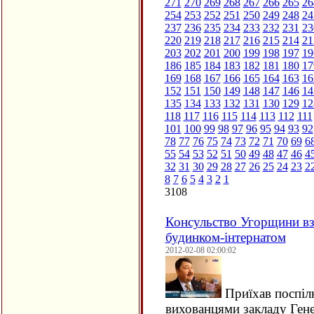
271
270
269
268
267
266
265
26
254
253
252
251
250
249
248
24
237
236
235
234
233
232
231
23
220
219
218
217
216
215
214
21
203
202
201
200
199
198
197
19
186
185
184
183
182
181
180
17
169
168
167
166
165
164
163
16
152
151
150
149
148
147
146
14
135
134
133
132
131
130
129
12
118
117
116
115
114
113
112
111
101
100
99
98
97
96
95
94
93
92
78
77
76
75
74
73
72
71
70
69
6
55
54
53
52
51
50
49
48
47
46
4
32
31
30
29
28
27
26
25
24
23
2
8
7
6
5
4
3
2
1
3108
Консульство Угорщини вз
будинком-інтернатом
2012-02-08 02:00:02
Приїхав поспілк
вихованцями закладу Ген