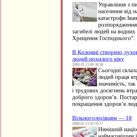
Управління з п
населення від н
катастрофи Іва
розпорядження
загибелі людей на водних 
Хрещення Господнього”.
В Коломиї створено духо
людей похилого віку
2009-01-15 06:38:58
Сьогодні склала
людей праця вт
значимість, так
і трудових досягнень втра
доброго здоров’я. Постар
покращення здоров’я люде
Вільноголосівцям — 18
2009-01-15 05:59:37
Нинішній націо
наймасовішим 