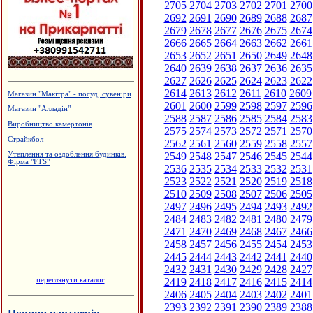
2705
2704
2703
2702
2701
2700
2692
2691
2690
2689
2688
2687
2679
2678
2677
2676
2675
2674
2666
2665
2664
2663
2662
2661
2653
2652
2651
2650
2649
2648
2640
2639
2638
2637
2636
2635
2627
2626
2625
2624
2623
2622
2614
2613
2612
2611
2610
2609
Магазин "Макітра" - посуд, сувеніри
2601
2600
2599
2598
2597
2596
Магазин "Алладін"
2588
2587
2586
2585
2584
2583
Виробництво камертонів
2575
2574
2573
2572
2571
2570
Страйкбол
2562
2561
2560
2559
2558
2557
2549
2548
2547
2546
2545
2544
Утеплення та оздоблення будинків.
Фірма "FTS"
2536
2535
2534
2533
2532
2531
2523
2522
2521
2520
2519
2518
2510
2509
2508
2507
2506
2505
2497
2496
2495
2494
2493
2492
2484
2483
2482
2481
2480
2479
2471
2470
2469
2468
2467
2466
2458
2457
2456
2455
2454
2453
2445
2444
2443
2442
2441
2440
2432
2431
2430
2429
2428
2427
переглянути каталог
2419
2418
2417
2416
2415
2414
2406
2405
2404
2403
2402
2401
2393
2392
2391
2390
2389
2388