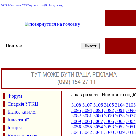
2015 © Коломия ВЕБ Портал
/ info@kolomyya.org
Пошук:
архів розділу "Новини та події
Форум
Єпархія УГКЦ
3108
3107
3106
3105
3104
3103
3095
3094
3093
3092
3091
3090
Бізнес каталог
3082
3081
3080
3079
3078
3077
Інвестиції
3069
3068
3067
3066
3065
3064
3056
3055
3054
3053
3052
3051
Історія
3043
3042
3041
3040
3039
3038
Видатні особи