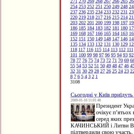
271
270
269
268
267
266
265
26
254
253
252
251
250
249
248
24
237
236
235
234
233
232
231
23
220
219
218
217
216
215
214
21
203
202
201
200
199
198
197
19
186
185
184
183
182
181
180
17
169
168
167
166
165
164
163
16
152
151
150
149
148
147
146
14
135
134
133
132
131
130
129
12
118
117
116
115
114
113
112
111
101
100
99
98
97
96
95
94
93
92
78
77
76
75
74
73
72
71
70
69
6
55
54
53
52
51
50
49
48
47
46
4
32
31
30
29
28
27
26
25
24
23
2
8
7
6
5
4
3
2
1
3108
Cьогодні у Київ приїдуть 
2009-01-16 11:01:48
Президент Укр
очікує п’ятьох 
серед яких пре
КАЧИНСЬКИЙ і Литви Ва
підтвердили свою участь.