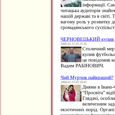
інформації. Са
читацька аудиторія знайо
нашій державі та в світі. 
вагому роль у розвитку д
громадянського суспільст
ЧЕРНОВЕЦЬКИЙ купив 
2009-01-15 05:25:20
Столичний ме
купив футбольн
це повідомив к
Вадим РАБІНОВИЧ.
Чий Мурчик найкращий?
2009-01-15 05:10:45
Днями в Івано
“Просвіта” відб
Глядачі, особли
величезним зад
екзотичних порід. Органі