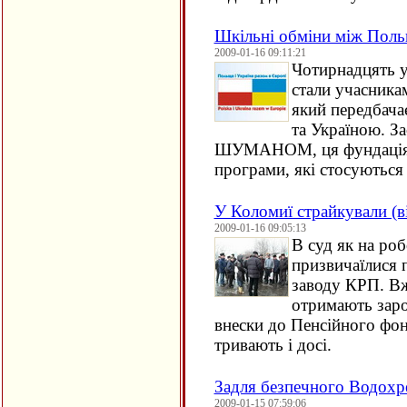
Шкільні обміни між Поль
2009-01-16 09:11:21
Чотирнадцять 
стали учасника
який передбача
та Україною. З
ШУМАНОМ, ця фундація 
програми, які стосуються
У Коломиї страйкували (в
2009-01-16 09:05:13
В суд як на ро
призвичаїлися 
заводу КРП. Вж
отримають заро
внески до Пенсійного фон
тривають і досі.
Задля безпечного Водох
2009-01-15 07:59:06