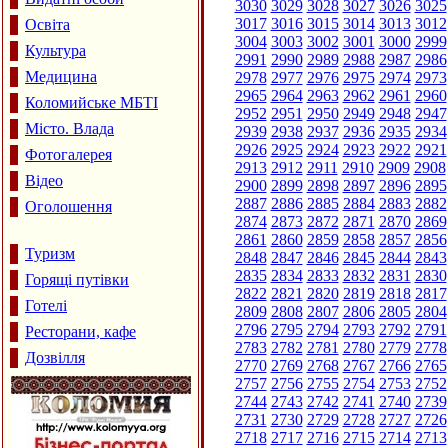
3030
3029
3028
3027
3026
3025
3017
3016
3015
3014
3013
3012
Освіта
3004
3003
3002
3001
3000
2999
Культура
2991
2990
2989
2988
2987
2986
Медицина
2978
2977
2976
2975
2974
2973
2965
2964
2963
2962
2961
2960
Коломийське МБТІ
2952
2951
2950
2949
2948
2947
Місто. Влада
2939
2938
2937
2936
2935
2934
2926
2925
2924
2923
2922
2921
Фотогалерея
2913
2912
2911
2910
2909
2908
Відео
2900
2899
2898
2897
2896
2895
2887
2886
2885
2884
2883
2882
Оголошення
2874
2873
2872
2871
2870
2869
2861
2860
2859
2858
2857
2856
Туризм
2848
2847
2846
2845
2844
2843
2835
2834
2833
2832
2831
2830
Горящі путівки
2822
2821
2820
2819
2818
2817
Готелі
2809
2808
2807
2806
2805
2804
2796
2795
2794
2793
2792
2791
Ресторани, кафе
2783
2782
2781
2780
2779
2778
Дозвілля
2770
2769
2768
2767
2766
2765
2757
2756
2755
2754
2753
2752
2744
2743
2742
2741
2740
2739
2731
2730
2729
2728
2727
2726
2718
2717
2716
2715
2714
2713