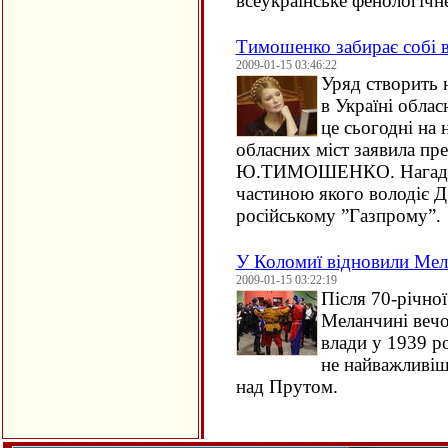
всеукраїнське фенологічн
Тимошенко забирає собі в
2009-01-15 03:46:22
Уряд створить 
в Україні облас
це сьогодні на 
обласних міст заявила пре
Ю.ТИМОШЕНКО. Нагадаєм
частиною якого володіє 
російському ”Газпрому”.
У Коломиї відновили Мела
2009-01-15 03:22:19
Після 70-річно
Меланчині вечо
влади у 1939 р
не найважливіш
над Прутом.