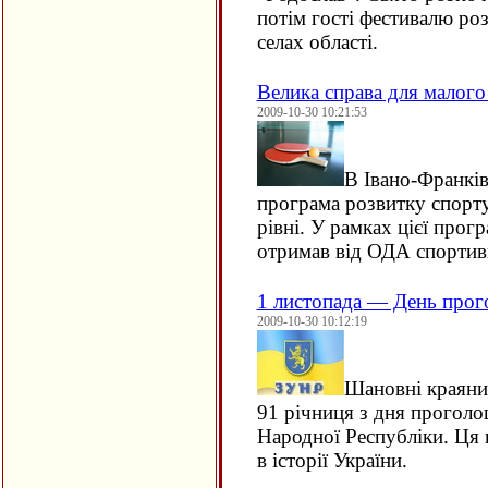
потім гості фестивалю роз
селах області.
Велика справа для малого
2009-10-30 10:21:53
В Івано-Франків
програма розвитку спорт
рівні. У рамках цієї про
отримав від ОДА спортив
1 листопада — День про
2009-10-30 10:12:19
Шановні краяни
91 річниця з дня проголо
Народної Республіки. Ця 
в історії України.