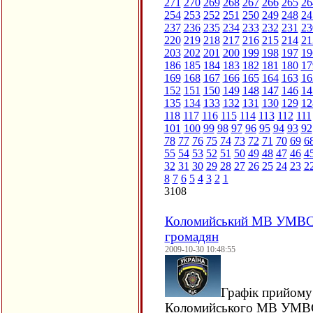
271
270
269
268
267
266
265
26
254
253
252
251
250
249
248
24
237
236
235
234
233
232
231
23
220
219
218
217
216
215
214
21
203
202
201
200
199
198
197
19
186
185
184
183
182
181
180
17
169
168
167
166
165
164
163
16
152
151
150
149
148
147
146
14
135
134
133
132
131
130
129
12
118
117
116
115
114
113
112
111
101
100
99
98
97
96
95
94
93
92
78
77
76
75
74
73
72
71
70
69
6
55
54
53
52
51
50
49
48
47
46
4
32
31
30
29
28
27
26
25
24
23
2
8
7
6
5
4
3
2
1
3108
Коломийський МВ УМВС У
громадян
2009-10-30 10:48:55
Графік прийому
Коломийського МВ УМВС 