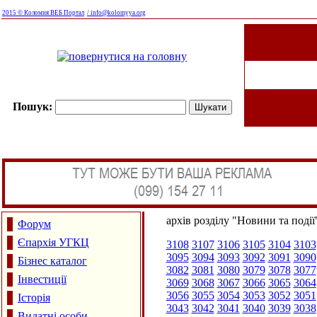
2015 © Коломия ВЕБ Портал
/ info@kolomyya.org
Пошук:
архів розділу "Новини та події
Форум
Єпархія УГКЦ
3108
3107
3106
3105
3104
3103
3095
3094
3093
3092
3091
3090
Бізнес каталог
3082
3081
3080
3079
3078
3077
Інвестиції
3069
3068
3067
3066
3065
3064
3056
3055
3054
3053
3052
3051
Історія
3043
3042
3041
3040
3039
3038
Видатні особи