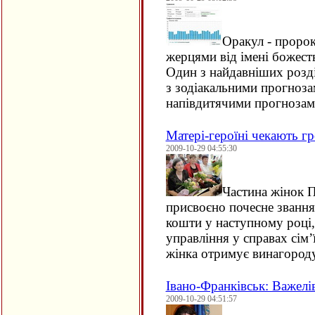
Оракул - проро
жерцями від імені божеств
Один з найдавніших розділ
з зодіакальними прогноза
напівдитячими прогнозам
Матері-героїні чекають г
2009-10-29 04:55:30
Частина жінок П
присвоєно почесне звання
кошти у наступному році,
управління у справах сім’
жінка отримує винагород
Івано-Франківськ: Важелі
2009-10-29 04:51:57