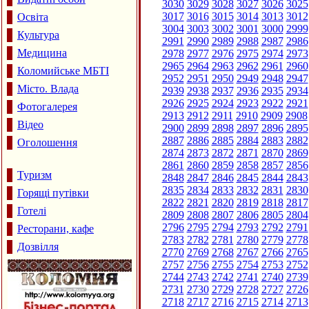
3030
3029
3028
3027
3026
3025
3017
3016
3015
3014
3013
3012
Освіта
3004
3003
3002
3001
3000
2999
Культура
2991
2990
2989
2988
2987
2986
Медицина
2978
2977
2976
2975
2974
2973
2965
2964
2963
2962
2961
2960
Коломийське МБТІ
2952
2951
2950
2949
2948
2947
Місто. Влада
2939
2938
2937
2936
2935
2934
2926
2925
2924
2923
2922
2921
Фотогалерея
2913
2912
2911
2910
2909
2908
Відео
2900
2899
2898
2897
2896
2895
2887
2886
2885
2884
2883
2882
Оголошення
2874
2873
2872
2871
2870
2869
2861
2860
2859
2858
2857
2856
Туризм
2848
2847
2846
2845
2844
2843
2835
2834
2833
2832
2831
2830
Горящі путівки
2822
2821
2820
2819
2818
2817
Готелі
2809
2808
2807
2806
2805
2804
2796
2795
2794
2793
2792
2791
Ресторани, кафе
2783
2782
2781
2780
2779
2778
Дозвілля
2770
2769
2768
2767
2766
2765
2757
2756
2755
2754
2753
2752
2744
2743
2742
2741
2740
2739
2731
2730
2729
2728
2727
2726
2718
2717
2716
2715
2714
2713