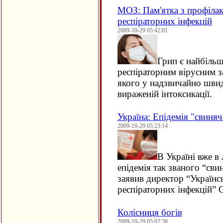
МОЗ: Пам'ятка з профілак
респіраторних інфекцій
2009-10-29 05:42:01
Грип є найбіль
респіраторним вірусним 
якого у надзвичайно шви
вираженій інтоксикації.
Україна: Епідемія "свиняч
2009-10-29 05:23:14
В Україні вже в
епідемія так званого “сви
заявив директор “Українс
респіраторних інфекцій” 
Колісниця богів
2009-10-29 05:02:38