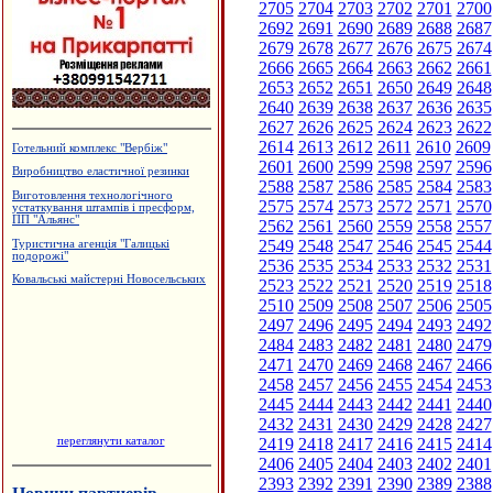
2705
2704
2703
2702
2701
2700
2692
2691
2690
2689
2688
2687
2679
2678
2677
2676
2675
2674
2666
2665
2664
2663
2662
2661
2653
2652
2651
2650
2649
2648
2640
2639
2638
2637
2636
2635
2627
2626
2625
2624
2623
2622
2614
2613
2612
2611
2610
2609
Готельний комплекс "Вербіж"
2601
2600
2599
2598
2597
2596
Виробництво еластичної резинки
2588
2587
2586
2585
2584
2583
Виготовлення технологічного
2575
2574
2573
2572
2571
2570
устаткування штампів і пресформ,
ПП "Альянс"
2562
2561
2560
2559
2558
2557
2549
2548
2547
2546
2545
2544
Туристична агенція "Галицькі
подорожі"
2536
2535
2534
2533
2532
2531
Ковальські майстерні Новосельських
2523
2522
2521
2520
2519
2518
2510
2509
2508
2507
2506
2505
2497
2496
2495
2494
2493
2492
2484
2483
2482
2481
2480
2479
2471
2470
2469
2468
2467
2466
2458
2457
2456
2455
2454
2453
2445
2444
2443
2442
2441
2440
2432
2431
2430
2429
2428
2427
переглянути каталог
2419
2418
2417
2416
2415
2414
2406
2405
2404
2403
2402
2401
2393
2392
2391
2390
2389
2388