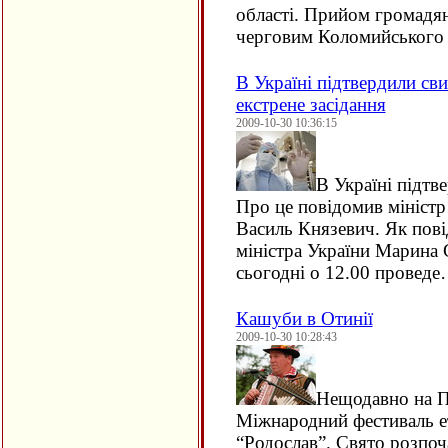
області. Прийом громадян
черговим Коломийського
В Україні підтвердили св
екстрене засідання
2009-10-30 10:36:15
В Україні підтв
Про це повідомив міністр
Василь Князевич. Як пові
міністра України Марина С
сьогодні о 12.00 провед
Кашуби в Отинії
2009-10-30 10:28:43
Нещодавно на Пр
Міжнародний фестиваль ет
“Родослав”. Свято розпоча