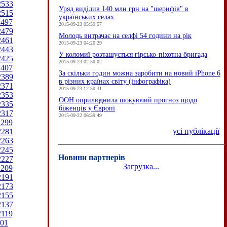
2533
Уряд виділив 140 млн грн на "шерифів" в
2515
українських селах
2497
2015-09-23 05:59:57
2479
Молодь витрачає на селфі 54 години на рік
2461
2015-09-23 04:20:29
2443
У коломиї розташується гірсько-піхотна бригада
2425
2015-09-23 02:50:02
2407
За скільки годин можна заробити на новий iPhone 6
2389
в різних країнах світу (інфографіка)
2371
2015-09-23 12:50:31
2353
ООН оприлюднила шокуючий прогноз щодо
2335
біженців у Європі
2317
2015-09-22 06:39:49
2299
усі публікації
2281
2263
2245
Новини партнерів
2227
Загрузка...
2209
2191
2173
2155
2137
2119
01