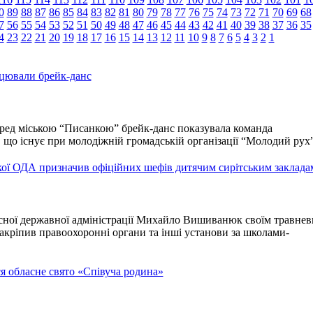
0
89
88
87
86
85
84
83
82
81
80
79
78
77
76
75
74
73
72
71
70
69
68
7
56
55
54
53
52
51
50
49
48
47
46
45
44
43
42
41
40
39
38
37
36
35
4
23
22
21
20
19
18
17
16
15
14
13
12
11
10
9
8
7
6
5
4
3
2
1
цювали брейк-данс
ред міською “Писанкою” брейк-данс показувала команда
що існує при молодіжній громадській організації “Молодий рух”
кої ОДА призначив офіційних шефів дитячим сирітським заклада
сної державної адміністрації Михайло Вишиванюк своїм травне
кріпив правоохоронні органи та інші установи за школами-
я обласне свято «Співуча родина»