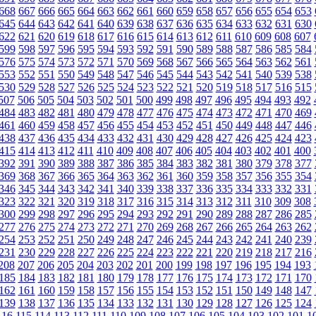
668
667
666
665
664
663
662
661
660
659
658
657
656
655
654
653
645
644
643
642
641
640
639
638
637
636
635
634
633
632
631
630
622
621
620
619
618
617
616
615
614
613
612
611
610
609
608
607
599
598
597
596
595
594
593
592
591
590
589
588
587
586
585
584
576
575
574
573
572
571
570
569
568
567
566
565
564
563
562
561
553
552
551
550
549
548
547
546
545
544
543
542
541
540
539
538
530
529
528
527
526
525
524
523
522
521
520
519
518
517
516
515
507
506
505
504
503
502
501
500
499
498
497
496
495
494
493
492
484
483
482
481
480
479
478
477
476
475
474
473
472
471
470
469
461
460
459
458
457
456
455
454
453
452
451
450
449
448
447
446
438
437
436
435
434
433
432
431
430
429
428
427
426
425
424
423
415
414
413
412
411
410
409
408
407
406
405
404
403
402
401
400
392
391
390
389
388
387
386
385
384
383
382
381
380
379
378
377
369
368
367
366
365
364
363
362
361
360
359
358
357
356
355
354
346
345
344
343
342
341
340
339
338
337
336
335
334
333
332
331
323
322
321
320
319
318
317
316
315
314
313
312
311
310
309
308
300
299
298
297
296
295
294
293
292
291
290
289
288
287
286
285
277
276
275
274
273
272
271
270
269
268
267
266
265
264
263
262
254
253
252
251
250
249
248
247
246
245
244
243
242
241
240
239
231
230
229
228
227
226
225
224
223
222
221
220
219
218
217
216
208
207
206
205
204
203
202
201
200
199
198
197
196
195
194
193
185
184
183
182
181
180
179
178
177
176
175
174
173
172
171
170
162
161
160
159
158
157
156
155
154
153
152
151
150
149
148
147
139
138
137
136
135
134
133
132
131
130
129
128
127
126
125
124
116
115
114
113
112
111
110
109
108
107
106
105
104
103
102
101
1