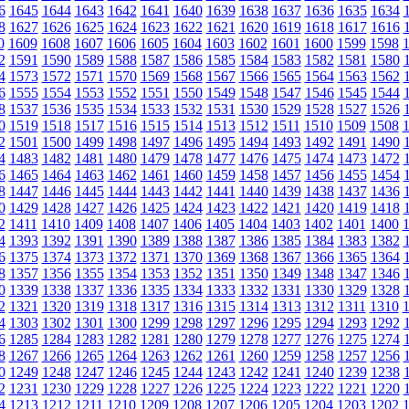
6
1645
1644
1643
1642
1641
1640
1639
1638
1637
1636
1635
1634
8
1627
1626
1625
1624
1623
1622
1621
1620
1619
1618
1617
1616
0
1609
1608
1607
1606
1605
1604
1603
1602
1601
1600
1599
1598
2
1591
1590
1589
1588
1587
1586
1585
1584
1583
1582
1581
1580
4
1573
1572
1571
1570
1569
1568
1567
1566
1565
1564
1563
1562
6
1555
1554
1553
1552
1551
1550
1549
1548
1547
1546
1545
1544
8
1537
1536
1535
1534
1533
1532
1531
1530
1529
1528
1527
1526
0
1519
1518
1517
1516
1515
1514
1513
1512
1511
1510
1509
1508
2
1501
1500
1499
1498
1497
1496
1495
1494
1493
1492
1491
1490
4
1483
1482
1481
1480
1479
1478
1477
1476
1475
1474
1473
1472
6
1465
1464
1463
1462
1461
1460
1459
1458
1457
1456
1455
1454
8
1447
1446
1445
1444
1443
1442
1441
1440
1439
1438
1437
1436
0
1429
1428
1427
1426
1425
1424
1423
1422
1421
1420
1419
1418
2
1411
1410
1409
1408
1407
1406
1405
1404
1403
1402
1401
1400
4
1393
1392
1391
1390
1389
1388
1387
1386
1385
1384
1383
1382
6
1375
1374
1373
1372
1371
1370
1369
1368
1367
1366
1365
1364
8
1357
1356
1355
1354
1353
1352
1351
1350
1349
1348
1347
1346
0
1339
1338
1337
1336
1335
1334
1333
1332
1331
1330
1329
1328
2
1321
1320
1319
1318
1317
1316
1315
1314
1313
1312
1311
1310
4
1303
1302
1301
1300
1299
1298
1297
1296
1295
1294
1293
1292
6
1285
1284
1283
1282
1281
1280
1279
1278
1277
1276
1275
1274
8
1267
1266
1265
1264
1263
1262
1261
1260
1259
1258
1257
1256
0
1249
1248
1247
1246
1245
1244
1243
1242
1241
1240
1239
1238
2
1231
1230
1229
1228
1227
1226
1225
1224
1223
1222
1221
1220
4
1213
1212
1211
1210
1209
1208
1207
1206
1205
1204
1203
1202