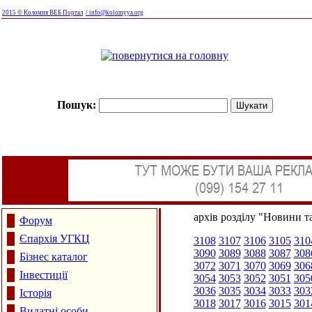
2015 © Коломия ВЕБ Портал
/ info@kolomyya.org
Пошук:
архів розділу "Новини та
Форум
Єпархія УГКЦ
3108
3107
3106
3105
310
3090
3089
3088
3087
308
Бізнес каталог
3072
3071
3070
3069
306
Інвестиції
3054
3053
3052
3051
305
3036
3035
3034
3033
303
Історія
3018
3017
3016
3015
301
Видатні особи