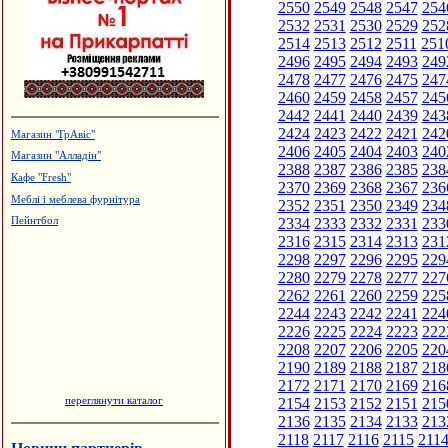
2550
2549
2548
2547
254
2532
2531
2530
2529
252
2514
2513
2512
2511
251
2496
2495
2494
2493
249
2478
2477
2476
2475
247
2460
2459
2458
2457
245
2442
2441
2440
2439
243
2424
2423
2422
2421
242
Магазин "ГрАвіс"
2406
2405
2404
2403
240
Магазин "Алладін"
2388
2387
2386
2385
238
Кафе "Fresh"
2370
2369
2368
2367
236
Меблі і меблева фурнітура
2352
2351
2350
2349
234
2334
2333
2332
2331
233
Пейнтбол
2316
2315
2314
2313
231
2298
2297
2296
2295
229
2280
2279
2278
2277
227
2262
2261
2260
2259
225
2244
2243
2242
2241
224
2226
2225
2224
2223
222
2208
2207
2206
2205
220
2190
2189
2188
2187
218
2172
2171
2170
2169
216
переглянути каталог
2154
2153
2152
2151
215
2136
2135
2134
2133
213
2118
2117
2116
2115
211