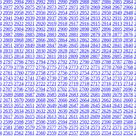
6
2995
2994
2993
2992
2991
2990
2989
2988
2987
2986
2985
2984
8
2977
2976
2975
2974
2973
2972
2971
2970
2969
2968
2967
2966
0
2959
2958
2957
2956
2955
2954
2953
2952
2951
2950
2949
2948
2
2941
2940
2939
2938
2937
2936
2935
2934
2933
2932
2931
2930
4
2923
2922
2921
2920
2919
2918
2917
2916
2915
2914
2913
2912
6
2905
2904
2903
2902
2901
2900
2899
2898
2897
2896
2895
2894
8
2887
2886
2885
2884
2883
2882
2881
2880
2879
2878
2877
2876
0
2869
2868
2867
2866
2865
2864
2863
2862
2861
2860
2859
2858
2
2851
2850
2849
2848
2847
2846
2845
2844
2843
2842
2841
2840
4
2833
2832
2831
2830
2829
2828
2827
2826
2825
2824
2823
2822
6
2815
2814
2813
2812
2811
2810
2809
2808
2807
2806
2805
2804
8
2797
2796
2795
2794
2793
2792
2791
2790
2789
2788
2787
2786
0
2779
2778
2777
2776
2775
2774
2773
2772
2771
2770
2769
2768
2
2761
2760
2759
2758
2757
2756
2755
2754
2753
2752
2751
2750
4
2743
2742
2741
2740
2739
2738
2737
2736
2735
2734
2733
2732
6
2725
2724
2723
2722
2721
2720
2719
2718
2717
2716
2715
2714
8
2707
2706
2705
2704
2703
2702
2701
2700
2699
2698
2697
2696
0
2689
2688
2687
2686
2685
2684
2683
2682
2681
2680
2679
2678
2
2671
2670
2669
2668
2667
2666
2665
2664
2663
2662
2661
2660
4
2653
2652
2651
2650
2649
2648
2647
2646
2645
2644
2643
2642
6
2635
2634
2633
2632
2631
2630
2629
2628
2627
2626
2625
2624
8
2617
2616
2615
2614
2613
2612
2611
2610
2609
2608
2607
2606
0
2599
2598
2597
2596
2595
2594
2593
2592
2591
2590
2589
2588
2
2581
2580
2579
2578
2577
2576
2575
2574
2573
2572
2571
2570
4
2563
2562
2561
2560
2559
2558
2557
2556
2555
2554
2553
2552