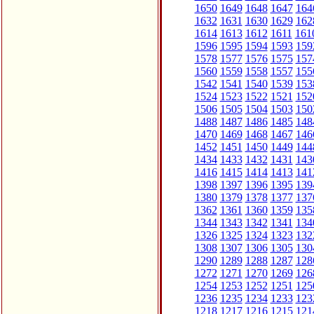
1650
1649
1648
1647
164
1632
1631
1630
1629
162
1614
1613
1612
1611
161
1596
1595
1594
1593
159
1578
1577
1576
1575
157
1560
1559
1558
1557
155
1542
1541
1540
1539
153
1524
1523
1522
1521
152
1506
1505
1504
1503
150
1488
1487
1486
1485
148
1470
1469
1468
1467
146
1452
1451
1450
1449
144
1434
1433
1432
1431
143
1416
1415
1414
1413
141
1398
1397
1396
1395
139
1380
1379
1378
1377
137
1362
1361
1360
1359
135
1344
1343
1342
1341
134
1326
1325
1324
1323
132
1308
1307
1306
1305
130
1290
1289
1288
1287
128
1272
1271
1270
1269
126
1254
1253
1252
1251
125
1236
1235
1234
1233
123
1218
1217
1216
1215
121