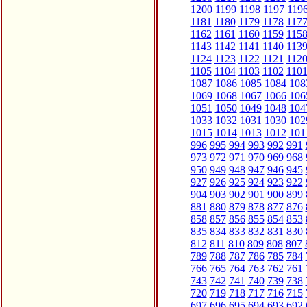
1200
1199
1198
1197
119
1181
1180
1179
1178
117
1162
1161
1160
1159
115
1143
1142
1141
1140
113
1124
1123
1122
1121
112
1105
1104
1103
1102
110
1087
1086
1085
1084
108
1069
1068
1067
1066
106
1051
1050
1049
1048
104
1033
1032
1031
1030
102
1015
1014
1013
1012
101
996
995
994
993
992
991
973
972
971
970
969
968
950
949
948
947
946
945
927
926
925
924
923
922
904
903
902
901
900
899
881
880
879
878
877
876
858
857
856
855
854
853
835
834
833
832
831
830
812
811
810
809
808
807
789
788
787
786
785
784
766
765
764
763
762
761
743
742
741
740
739
738
720
719
718
717
716
715
697
696
695
694
693
692