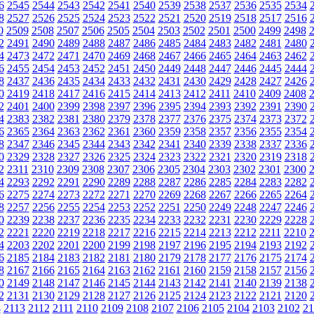
6
2545
2544
2543
2542
2541
2540
2539
2538
2537
2536
2535
2534
8
2527
2526
2525
2524
2523
2522
2521
2520
2519
2518
2517
2516
0
2509
2508
2507
2506
2505
2504
2503
2502
2501
2500
2499
2498
2
2491
2490
2489
2488
2487
2486
2485
2484
2483
2482
2481
2480
4
2473
2472
2471
2470
2469
2468
2467
2466
2465
2464
2463
2462
6
2455
2454
2453
2452
2451
2450
2449
2448
2447
2446
2445
2444
8
2437
2436
2435
2434
2433
2432
2431
2430
2429
2428
2427
2426
0
2419
2418
2417
2416
2415
2414
2413
2412
2411
2410
2409
2408
2
2401
2400
2399
2398
2397
2396
2395
2394
2393
2392
2391
2390
4
2383
2382
2381
2380
2379
2378
2377
2376
2375
2374
2373
2372
6
2365
2364
2363
2362
2361
2360
2359
2358
2357
2356
2355
2354
8
2347
2346
2345
2344
2343
2342
2341
2340
2339
2338
2337
2336
0
2329
2328
2327
2326
2325
2324
2323
2322
2321
2320
2319
2318
2
2311
2310
2309
2308
2307
2306
2305
2304
2303
2302
2301
2300
4
2293
2292
2291
2290
2289
2288
2287
2286
2285
2284
2283
2282
6
2275
2274
2273
2272
2271
2270
2269
2268
2267
2266
2265
2264
8
2257
2256
2255
2254
2253
2252
2251
2250
2249
2248
2247
2246
0
2239
2238
2237
2236
2235
2234
2233
2232
2231
2230
2229
2228
2
2221
2220
2219
2218
2217
2216
2215
2214
2213
2212
2211
2210
4
2203
2202
2201
2200
2199
2198
2197
2196
2195
2194
2193
2192
6
2185
2184
2183
2182
2181
2180
2179
2178
2177
2176
2175
2174
8
2167
2166
2165
2164
2163
2162
2161
2160
2159
2158
2157
2156
0
2149
2148
2147
2146
2145
2144
2143
2142
2141
2140
2139
2138
2
2131
2130
2129
2128
2127
2126
2125
2124
2123
2122
2121
2120
4
2113
2112
2111
2110
2109
2108
2107
2106
2105
2104
2103
2102
21