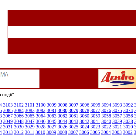
 події"
4
3103
3102
3101
3100
3099
3098
3097
3096
3095
3094
3093
3092
6
3085
3084
3083
3082
3081
3080
3079
3078
3077
3076
3075
3074
8
3067
3066
3065
3064
3063
3062
3061
3060
3059
3058
3057
3056
0
3049
3048
3047
3046
3045
3044
3043
3042
3041
3040
3039
3038
2
3031
3030
3029
3028
3027
3026
3025
3024
3023
3022
3021
3020
4
3013
3012
3011
3010
3009
3008
3007
3006
3005
3004
3003
3002