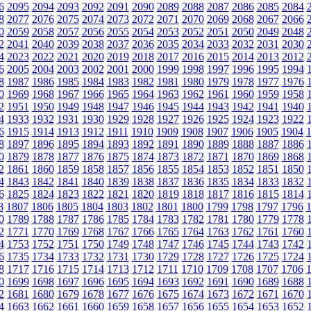
6
2095
2094
2093
2092
2091
2090
2089
2088
2087
2086
2085
2084
8
2077
2076
2075
2074
2073
2072
2071
2070
2069
2068
2067
2066
0
2059
2058
2057
2056
2055
2054
2053
2052
2051
2050
2049
2048
2
2041
2040
2039
2038
2037
2036
2035
2034
2033
2032
2031
2030
4
2023
2022
2021
2020
2019
2018
2017
2016
2015
2014
2013
2012
6
2005
2004
2003
2002
2001
2000
1999
1998
1997
1996
1995
1994
8
1987
1986
1985
1984
1983
1982
1981
1980
1979
1978
1977
1976
0
1969
1968
1967
1966
1965
1964
1963
1962
1961
1960
1959
1958
2
1951
1950
1949
1948
1947
1946
1945
1944
1943
1942
1941
1940
4
1933
1932
1931
1930
1929
1928
1927
1926
1925
1924
1923
1922
6
1915
1914
1913
1912
1911
1910
1909
1908
1907
1906
1905
1904
8
1897
1896
1895
1894
1893
1892
1891
1890
1889
1888
1887
1886
0
1879
1878
1877
1876
1875
1874
1873
1872
1871
1870
1869
1868
2
1861
1860
1859
1858
1857
1856
1855
1854
1853
1852
1851
1850
4
1843
1842
1841
1840
1839
1838
1837
1836
1835
1834
1833
1832
6
1825
1824
1823
1822
1821
1820
1819
1818
1817
1816
1815
1814
8
1807
1806
1805
1804
1803
1802
1801
1800
1799
1798
1797
1796
0
1789
1788
1787
1786
1785
1784
1783
1782
1781
1780
1779
1778
2
1771
1770
1769
1768
1767
1766
1765
1764
1763
1762
1761
1760
4
1753
1752
1751
1750
1749
1748
1747
1746
1745
1744
1743
1742
6
1735
1734
1733
1732
1731
1730
1729
1728
1727
1726
1725
1724
8
1717
1716
1715
1714
1713
1712
1711
1710
1709
1708
1707
1706
0
1699
1698
1697
1696
1695
1694
1693
1692
1691
1690
1689
1688
2
1681
1680
1679
1678
1677
1676
1675
1674
1673
1672
1671
1670
4
1663
1662
1661
1660
1659
1658
1657
1656
1655
1654
1653
1652