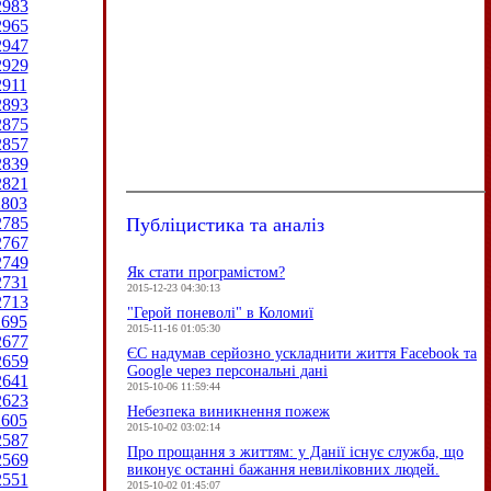
2983
2965
2947
2929
2911
2893
2875
2857
2839
2821
2803
Публіцистика та аналіз
2785
2767
2749
Як стати програмістом?
2731
2015-12-23 04:30:13
2713
"Герой поневолі" в Коломиї
2695
2015-11-16 01:05:30
2677
ЄC надумав серйозно ускладнити життя Facebook та
2659
Google через персональні дані
2641
2015-10-06 11:59:44
2623
Небезпека виникнення пожеж
2605
2015-10-02 03:02:14
2587
Про прощання з життям: у Данії існує служба, що
2569
виконує останні бажання невиліковних людей.
2551
2015-10-02 01:45:07