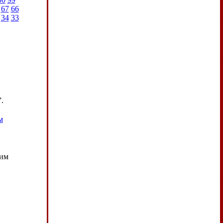
67
66
34
33
.
м
вим