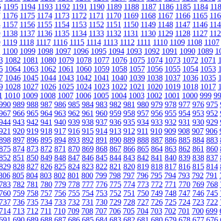
6
1195
1194
1193
1192
1191
1190
1189
1188
1187
1186
1185
1184
11
7
1176
1175
1174
1173
1172
1171
1170
1169
1168
1167
1166
1165
116
8
1157
1156
1155
1154
1153
1152
1151
1150
1149
1148
1147
1146
114
9
1138
1137
1136
1135
1134
1133
1132
1131
1130
1129
1128
1127
112
0
1119
1118
1117
1116
1115
1114
1113
1112
1111
1110
1109
1108
1107
1
1100
1099
1098
1097
1096
1095
1094
1093
1092
1091
1090
1089
1
3
1082
1081
1080
1079
1078
1077
1076
1075
1074
1073
1072
1071
5
1064
1063
1062
1061
1060
1059
1058
1057
1056
1055
1054
1053
7
1046
1045
1044
1043
1042
1041
1040
1039
1038
1037
1036
1035
9
1028
1027
1026
1025
1024
1023
1022
1021
1020
1019
1018
1017
1
1010
1009
1008
1007
1006
1005
1004
1003
1002
1001
1000
999
9
990
989
988
987
986
985
984
983
982
981
980
979
978
977
976
975
967
966
965
964
963
962
961
960
959
958
957
956
955
954
953
952
944
943
942
941
940
939
938
937
936
935
934
933
932
931
930
929
921
920
919
918
917
916
915
914
913
912
911
910
909
908
907
906
898
897
896
895
894
893
892
891
890
889
888
887
886
885
884
883
875
874
873
872
871
870
869
868
867
866
865
864
863
862
861
860
852
851
850
849
848
847
846
845
844
843
842
841
840
839
838
837
829
828
827
826
825
824
823
822
821
820
819
818
817
816
815
814
806
805
804
803
802
801
800
799
798
797
796
795
794
793
792
791
783
782
781
780
779
778
777
776
775
774
773
772
771
770
769
768
760
759
758
757
756
755
754
753
752
751
750
749
748
747
746
745
737
736
735
734
733
732
731
730
729
728
727
726
725
724
723
722
714
713
712
711
710
709
708
707
706
705
704
703
702
701
700
699
691
690
689
688
687
686
685
684
683
682
681
680
679
678
677
676