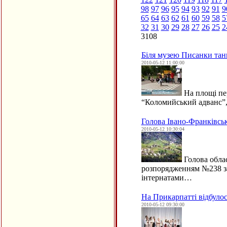
98
97
96
95
94
93
92
91
9
65
64
63
62
61
60
59
58
5
32
31
30
29
28
27
26
25
2
3108
Біля музею Писанки тан
2010-05-12 11:00:00
На площі пе
“Коломийський адванс”, 
Голова Івано-Франківсь
2010-05-12 10:30:04
Голова обла
розпорядженням №238 за
інтернатами…
На Прикарпатті відбулос
2010-05-12 09:30:00