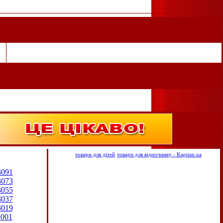
товари для дітей
товари для відпочинку - Kapitan.ua
3091
3073
3055
3037
3019
3001