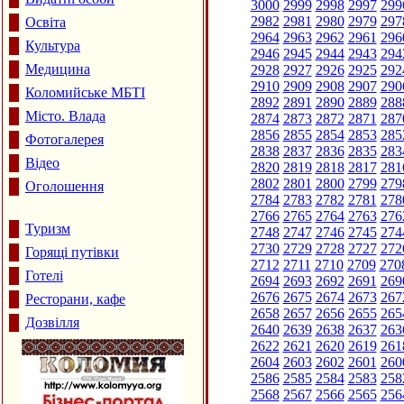
3000
2999
2998
2997
299
2982
2981
2980
2979
297
Освіта
2964
2963
2962
2961
296
Культура
2946
2945
2944
2943
294
Медицина
2928
2927
2926
2925
292
2910
2909
2908
2907
290
Коломийське МБТІ
2892
2891
2890
2889
288
Місто. Влада
2874
2873
2872
2871
287
2856
2855
2854
2853
285
Фотогалерея
2838
2837
2836
2835
283
Відео
2820
2819
2818
2817
281
2802
2801
2800
2799
279
Оголошення
2784
2783
2782
2781
278
2766
2765
2764
2763
276
Туризм
2748
2747
2746
2745
274
2730
2729
2728
2727
272
Горящі путівки
2712
2711
2710
2709
270
Готелі
2694
2693
2692
2691
269
2676
2675
2674
2673
267
Ресторани, кафе
2658
2657
2656
2655
265
Дозвілля
2640
2639
2638
2637
263
2622
2621
2620
2619
261
2604
2603
2602
2601
260
2586
2585
2584
2583
258
2568
2567
2566
2565
256