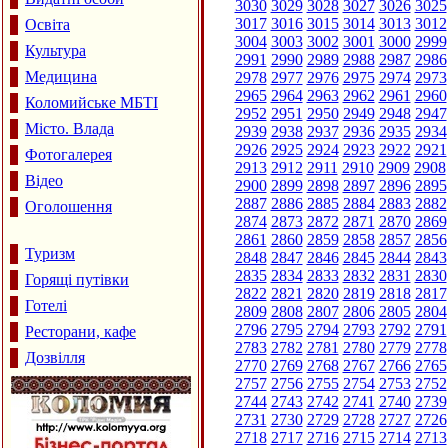
3030
3029
3028
3027
3026
3025
3017
3016
3015
3014
3013
3012
Освіта
3004
3003
3002
3001
3000
2999
Культура
2991
2990
2989
2988
2987
2986
Медицина
2978
2977
2976
2975
2974
2973
2965
2964
2963
2962
2961
2960
Коломийське МБТІ
2952
2951
2950
2949
2948
2947
Місто. Влада
2939
2938
2937
2936
2935
2934
2926
2925
2924
2923
2922
2921
Фотогалерея
2913
2912
2911
2910
2909
2908
Відео
2900
2899
2898
2897
2896
2895
2887
2886
2885
2884
2883
2882
Оголошення
2874
2873
2872
2871
2870
2869
2861
2860
2859
2858
2857
2856
Туризм
2848
2847
2846
2845
2844
2843
2835
2834
2833
2832
2831
2830
Горящі путівки
2822
2821
2820
2819
2818
2817
Готелі
2809
2808
2807
2806
2805
2804
2796
2795
2794
2793
2792
2791
Ресторани, кафе
2783
2782
2781
2780
2779
2778
Дозвілля
2770
2769
2768
2767
2766
2765
2757
2756
2755
2754
2753
2752
2744
2743
2742
2741
2740
2739
2731
2730
2729
2728
2727
2726
2718
2717
2716
2715
2714
2713