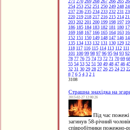
271
270
269
268
267
266
265
26
254
253
252
251
250
249
248
24
237
236
235
234
233
232
231
23
220
219
218
217
216
215
214
21
203
202
201
200
199
198
197
19
186
185
184
183
182
181
180
17
169
168
167
166
165
164
163
16
152
151
150
149
148
147
146
14
135
134
133
132
131
130
129
12
118
117
116
115
114
113
112
111
101
100
99
98
97
96
95
94
93
92
78
77
76
75
74
73
72
71
70
69
6
55
54
53
52
51
50
49
48
47
46
4
32
31
30
29
28
27
26
25
24
23
2
8
7
6
5
4
3
2
1
3108
Страшна знахідка на згари
2013-02-27 12:00:26
Під час пожежі 
загинув 58-річний чолові
співробітники пожежно-