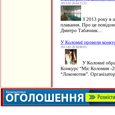
2013-02-26 04:15:53
З 2013 року в 
плавання. Про це повідоми
Дмитро Табачник…
У Коломиї провели конку
2013-02-26 04:00:05
У Коломиї обра
Конкурс “Міс Коломия -
“Локомотив”. Організато