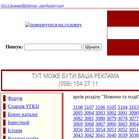
2015 © Коломия ВЕБ Портал
/ info@kolomyya.org
Пошук:
архів розділу "Новини та події
Форум
Єпархія УГКЦ
3108
3107
3106
3105
3104
3103
3095
3094
3093
3092
3091
3090
Бізнес каталог
3082
3081
3080
3079
3078
3077
Інвестиції
3069
3068
3067
3066
3065
3064
3056
3055
3054
3053
3052
3051
Історія
3043
3042
3041
3040
3039
3038
Видатні особи