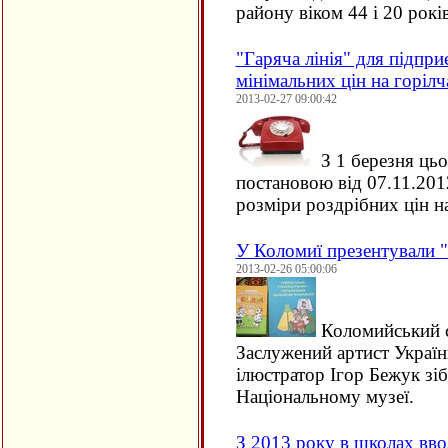
району віком 44 і 20 років
"Гаряча лінія" для підпри
мінімальних цін на горілч
2013-02-27 09:00:42
З 1 березня цьо
постановою від 07.11.201
розміри роздрібних цін н
У Коломиї презентували "
2013-02-26 05:00:06
Коломийський с
Заслужений артист Украї
ілюстратор Ігор Бежук зіб
Національному музеї.
З 2013 року в школах вво