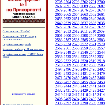
2705
2704
2703
2702
2701
2700
2692
2691
2690
2689
2688
2687
2679
2678
2677
2676
2675
2674
2666
2665
2664
2663
2662
2661
2653
2652
2651
2650
2649
2648
2640
2639
2638
2637
2636
2635
2627
2626
2625
2624
2623
2622
2614
2613
2612
2611
2610
2609
Салон-магазин "TianDe"
2601
2600
2599
2598
2597
2596
Салон-магазин "КАЯ" - штори,
2588
2587
2586
2585
2584
2583
гардини, карнизи
2575
2574
2573
2572
2571
2570
Виробництво камертонів
2562
2561
2560
2559
2558
2557
Ковальські майстерні Новосельських
2549
2548
2547
2546
2545
2544
Виробництво жалюзі, ПКВП "Люкс-
2536
2535
2534
2533
2532
2531
сервіс"
2523
2522
2521
2520
2519
2518
2510
2509
2508
2507
2506
2505
2497
2496
2495
2494
2493
2492
2484
2483
2482
2481
2480
2479
2471
2470
2469
2468
2467
2466
2458
2457
2456
2455
2454
2453
2445
2444
2443
2442
2441
2440
2432
2431
2430
2429
2428
2427
переглянути каталог
2419
2418
2417
2416
2415
2414
2406
2405
2404
2403
2402
2401
2393
2392
2391
2390
2389
2388