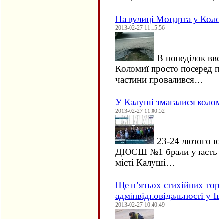
На вулиці Моцарта у Коло
2013-02-27 11:15:56
В понеділок вве
Коломиї просто посеред 
частини провалився…
У Калуші змагалися колом
2013-02-27 11:00:52
23-24 лютого ю
ДЮСШ №1 брали участь у 
місті Калуші…
Ще п’ятьох стихійних тор
адмінвідповідальності у 
2013-02-27 10:40:49