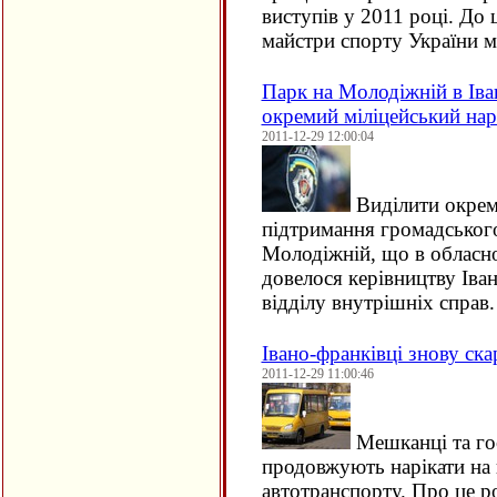
виступів у 2011 році. До 
майстри спорту України 
Парк на Молодіжній в Іва
окремий міліцейський на
2011-12-29 12:00:04
Виділити окрем
підтримання громадського
Молодіжній, що в обласн
довелося керівництву Іва
відділу внутрішніх справ.
Івано-франківці знову ск
2011-12-29 11:00:46
Мешканці та гос
продовжують нарікати на 
автотранспорту. Про це р