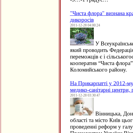
"Чиста флора" визнана кр
дикоросів
2011-12-28 04:00:24
У Всеукраїнсько
який проводить Федерація
переможців є і сільськог
кооператив “Чиста флора”
Коломийського району.
На Прикарпатті у 2012-му
медико-санітарні центри, 
2011-12-28 03:30:47
Вінницька, Дон
області та місто Київ цьо
проведенні реформ у галу