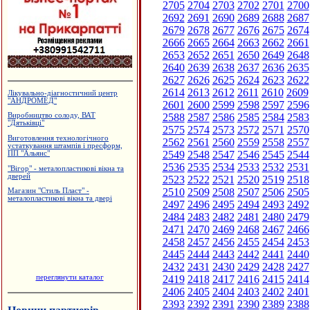
2705
2704
2703
2702
2701
2700
2692
2691
2690
2689
2688
2687
2679
2678
2677
2676
2675
2674
2666
2665
2664
2663
2662
2661
2653
2652
2651
2650
2649
2648
2640
2639
2638
2637
2636
2635
2627
2626
2625
2624
2623
2622
2614
2613
2612
2611
2610
2609
Лікувально-діагностичний центр
"АНДРОМЕД"
2601
2600
2599
2598
2597
2596
2588
2587
2586
2585
2584
2583
Виробництво солоду, ВАТ
"Дятьківці"
2575
2574
2573
2572
2571
2570
Виготовлення технологічного
2562
2561
2560
2559
2558
2557
устаткування штампів і пресформ,
2549
2548
2547
2546
2545
2544
ПП "Альянс"
2536
2535
2534
2533
2532
2531
"Вігор" - металопластикові вікна та
дверей
2523
2522
2521
2520
2519
2518
2510
2509
2508
2507
2506
2505
Магазин "Стиль Пласт" -
металопластикові вікна та двері
2497
2496
2495
2494
2493
2492
2484
2483
2482
2481
2480
2479
2471
2470
2469
2468
2467
2466
2458
2457
2456
2455
2454
2453
2445
2444
2443
2442
2441
2440
2432
2431
2430
2429
2428
2427
переглянути каталог
2419
2418
2417
2416
2415
2414
2406
2405
2404
2403
2402
2401
2393
2392
2391
2390
2389
2388