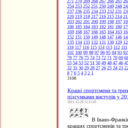
271
270
269
268
267
266
265
26
254
253
252
251
250
249
248
24
237
236
235
234
233
232
231
23
220
219
218
217
216
215
214
21
203
202
201
200
199
198
197
19
186
185
184
183
182
181
180
17
169
168
167
166
165
164
163
16
152
151
150
149
148
147
146
14
135
134
133
132
131
130
129
12
118
117
116
115
114
113
112
111
101
100
99
98
97
96
95
94
93
92
78
77
76
75
74
73
72
71
70
69
6
55
54
53
52
51
50
49
48
47
46
4
32
31
30
29
28
27
26
25
24
23
2
8
7
6
5
4
3
2
1
3108
Кращі спортсмени та трен
підсумками виступів у 20
2011-12-29 12:15:45
В Івано-Франкі
кращих спортсменів та тре