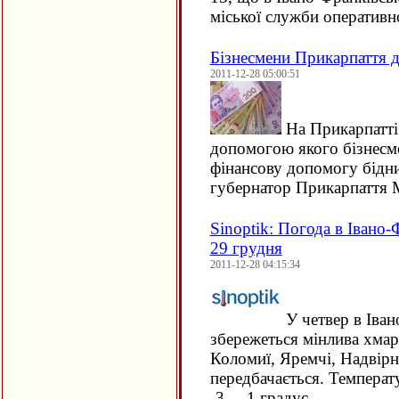
міської служби оператив
Бізнесмени Прикарпаття 
2011-12-28 05:00:51
На Прикарпатті 
допомогою якого бізнесм
фінансову допомогу бідн
губернатор Прикарпатт
Sinoptik: Погода в Івано-
29 грудня
2011-12-28 04:15:34
У четвер в Іван
збережеться мінлива хмар
Коломиї, Яремчі, Надвірні
передбачається. Температ
-3…-1 градус…