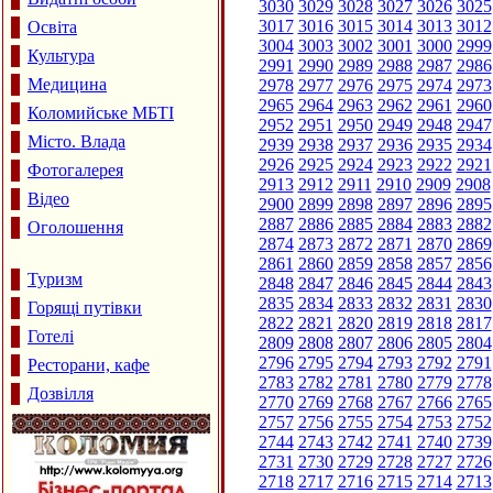
3030
3029
3028
3027
3026
3025
3017
3016
3015
3014
3013
3012
Освіта
3004
3003
3002
3001
3000
2999
Культура
2991
2990
2989
2988
2987
2986
Медицина
2978
2977
2976
2975
2974
2973
2965
2964
2963
2962
2961
2960
Коломийське МБТІ
2952
2951
2950
2949
2948
2947
Місто. Влада
2939
2938
2937
2936
2935
2934
2926
2925
2924
2923
2922
2921
Фотогалерея
2913
2912
2911
2910
2909
2908
Відео
2900
2899
2898
2897
2896
2895
2887
2886
2885
2884
2883
2882
Оголошення
2874
2873
2872
2871
2870
2869
2861
2860
2859
2858
2857
2856
Туризм
2848
2847
2846
2845
2844
2843
2835
2834
2833
2832
2831
2830
Горящі путівки
2822
2821
2820
2819
2818
2817
Готелі
2809
2808
2807
2806
2805
2804
2796
2795
2794
2793
2792
2791
Ресторани, кафе
2783
2782
2781
2780
2779
2778
Дозвілля
2770
2769
2768
2767
2766
2765
2757
2756
2755
2754
2753
2752
2744
2743
2742
2741
2740
2739
2731
2730
2729
2728
2727
2726
2718
2717
2716
2715
2714
2713