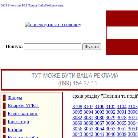
2015 © Коломия ВЕБ Портал
/ info@kolomyya.org
Пошук:
архів розділу "Новини та події
Форум
Єпархія УГКЦ
3108
3107
3106
3105
3104
3103
3095
3094
3093
3092
3091
3090
Бізнес каталог
3082
3081
3080
3079
3078
3077
Інвестиції
3069
3068
3067
3066
3065
3064
3056
3055
3054
3053
3052
3051
Історія
3043
3042
3041
3040
3039
3038
Видатні особи