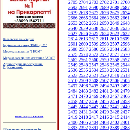
2705
2704
2703
2702
2701
2700
2692
2691
2690
2689
2688
2687
2679
2678
2677
2676
2675
2674
2666
2665
2664
2663
2662
2661
2653
2652
2651
2650
2649
2648
2640
2639
2638
2637
2636
2635
2627
2626
2625
2624
2623
2622
2614
2613
2612
2611
2610
2609
Страйкбол
2601
2600
2599
2598
2597
2596
Меблева фабрика "ТТТ"
2588
2587
2586
2585
2584
2583
Виробництво солоду, ВАТ
2575
2574
2573
2572
2571
2570
"Дятьківці"
2562
2561
2560
2559
2558
2557
Виробництво еластичної резинки
2549
2548
2547
2546
2545
2544
Виробництво вікон та дверей з ПВХ
2536
2535
2534
2533
2532
2531
та алюмінію
2523
2522
2521
2520
2519
2518
2510
2509
2508
2507
2506
2505
2497
2496
2495
2494
2493
2492
2484
2483
2482
2481
2480
2479
2471
2470
2469
2468
2467
2466
2458
2457
2456
2455
2454
2453
2445
2444
2443
2442
2441
2440
2432
2431
2430
2429
2428
2427
переглянути каталог
2419
2418
2417
2416
2415
2414
2406
2405
2404
2403
2402
2401
2393
2392
2391
2390
2389
2388