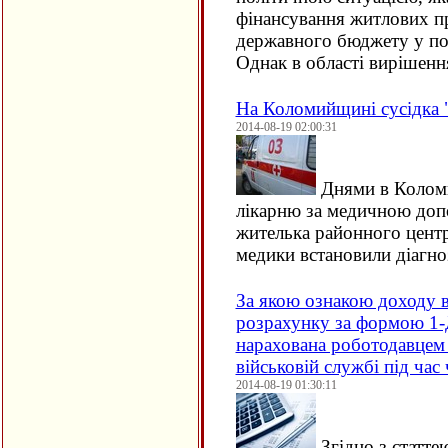
фінансування житлових п
державного бюджету у по
Однак в області вирішен
На Коломийщині сусідка 
2014-08-19 02:00:31
Днями в Коломи
лікарню за медичною доп
жителька районного центр
медики встановили діагно
За якою ознакою доходу 
розрахунку за формою 1-Д
нарахована роботодавцем 
військовій службі під час 
2014-08-19 01:30:11
Згідно з статте