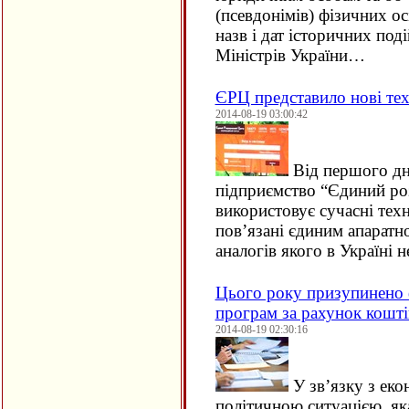
(псевдонімів) фізичних ос
назв і дат історичних под
Міністрів України…
ЄРЦ представило нові тех
2014-08-19 03:00:42
Від першого дн
підприємство “Єдиний ро
використовує сучасні тех
пов’язані єдиним апарат
аналогів якого в Україні
Цього року призупинено 
програм за рахунок кошт
2014-08-19 02:30:16
У зв’язку з еко
політичною ситуацією, яка