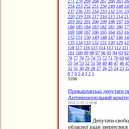
271
270
269
268
267
266
265
26
254
253
252
251
250
249
248
24
237
236
235
234
233
232
231
23
220
219
218
217
216
215
214
21
203
202
201
200
199
198
197
19
186
185
184
183
182
181
180
17
169
168
167
166
165
164
163
16
152
151
150
149
148
147
146
14
135
134
133
132
131
130
129
12
118
117
116
115
114
113
112
111
101
100
99
98
97
96
95
94
93
92
78
77
76
75
74
73
72
71
70
69
6
55
54
53
52
51
50
49
48
47
46
4
32
31
30
29
28
27
26
25
24
23
2
8
7
6
5
4
3
2
1
3108
Прикарпатські депутати п
Антимонопольний коміте
2014-12-05 12:00:46
Депутати-свобод
обласної ради звернулис