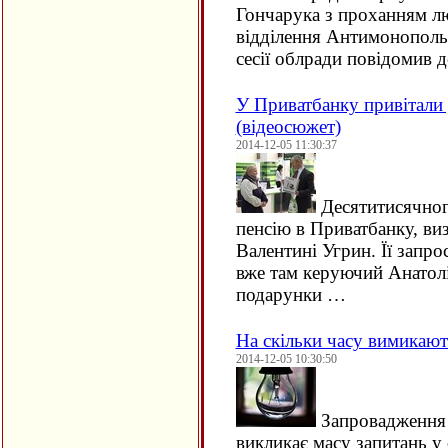
Гончарука з проханням лю
відділення Антимонопольн
сесії облради повідомив 
У Приватбанку привітали 
(відеосюжет)
2014-12-05 11:30:37
Десятитисячног
пенсію в Приватбанку, ви
Валентині Угрин. Її запро
вже там керуючий Анатол
подарунки …
На скільки часу вимикають
2014-12-05 10:30:50
Запровадження 
викликає масу запитань у 