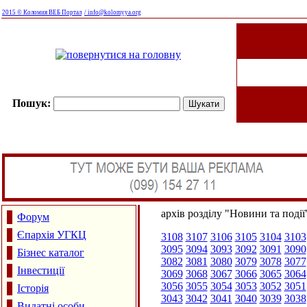
2015 © Коломия ВЕБ Портал
/ info@kolomyya.org
Пошук:
архів розділу "Новини та події
Форум
Єпархія УГКЦ
3108
3107
3106
3105
3104
3103
3095
3094
3093
3092
3091
3090
Бізнес каталог
3082
3081
3080
3079
3078
3077
Інвестиції
3069
3068
3067
3066
3065
3064
3056
3055
3054
3053
3052
3051
Історія
3043
3042
3041
3040
3039
3038
Видатні особи