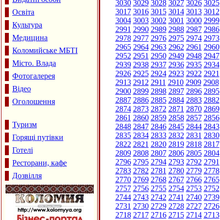
3030
3029
3028
3027
3026
3025
3017
3016
3015
3014
3013
3012
Освіта
3004
3003
3002
3001
3000
2999
Культура
2991
2990
2989
2988
2987
2986
Медицина
2978
2977
2976
2975
2974
2973
2965
2964
2963
2962
2961
2960
Коломийське МБТІ
2952
2951
2950
2949
2948
2947
Місто. Влада
2939
2938
2937
2936
2935
2934
2926
2925
2924
2923
2922
2921
Фотогалерея
2913
2912
2911
2910
2909
2908
Відео
2900
2899
2898
2897
2896
2895
2887
2886
2885
2884
2883
2882
Оголошення
2874
2873
2872
2871
2870
2869
2861
2860
2859
2858
2857
2856
Туризм
2848
2847
2846
2845
2844
2843
2835
2834
2833
2832
2831
2830
Горящі путівки
2822
2821
2820
2819
2818
2817
Готелі
2809
2808
2807
2806
2805
2804
2796
2795
2794
2793
2792
2791
Ресторани, кафе
2783
2782
2781
2780
2779
2778
Дозвілля
2770
2769
2768
2767
2766
2765
2757
2756
2755
2754
2753
2752
2744
2743
2742
2741
2740
2739
2731
2730
2729
2728
2727
2726
2718
2717
2716
2715
2714
2713