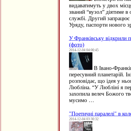
видаватимуть у двох місц
званий “вузол” діятиме в 
службі. Другий запрацює 
Уряду, паспорти нового з
У Франківську відкрили 
(фото)
2014-12-04 04:00:45
В Івано-Франкі
пересувний планетарій. І
розповідає, що ідея у ньо
Любліна. “У Любліні я пер
захопила велеч Божого тв
мусимо …
"Поетичні паралелі" в ко
2014-12-04 03:30:32