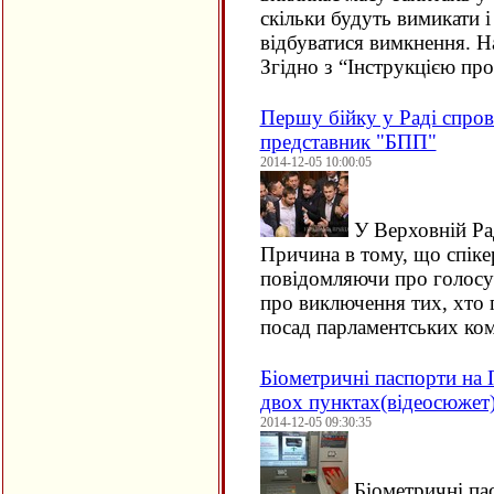
скільки будуть вимикати 
відбуватися вимкнення. Н
Згідно з “Інструкцією пр
Першу бійку у Раді спро
представник "БПП"
2014-12-05 10:00:05
У Верховній Рад
Причина в тому, що спік
повідомляючи про голосу
про виключення тих, хто г
посад парламентських ком
Біометричні паспорти на 
двох пунктах(відеосюжет
2014-12-05 09:30:35
Біометричні па