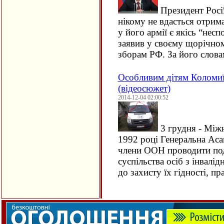
Президент Росі
нікому не вдасться отрима
у його армії є якісь “несп
заявив у своєму щорічно
зборам РФ. За його слов
Особливим дітям Коломиї
(відеосюжет)
2014-12-04 02:00:52
3 грудня - Міжн
1992 році Генеральна Ас
члени ООН проводити под
суспільства осіб з інвалі
до захисту їх гідності, п