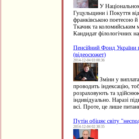
У Національном
Гуцульщини і Покуття відб
франківською поетесою й
Ткачик та коломийським
Кандидат філологічних нау
Пенсійний Фонд України 
(відеосюжет)
2014-12-04 03:00:36
Зміни у виплат
проводить індексацію, тоб
розраховують та здійсню
індивідуально. Наразі пі
всі. Проте, це лише пита
Путін обіцяє світу "неспод
2014-12-04 02:30:35