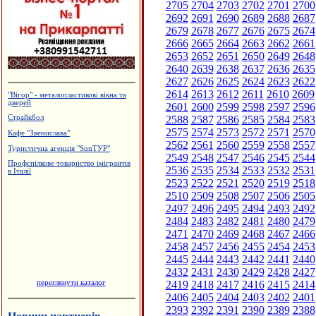
2705
2704
2703
2702
2701
2700
2692
2691
2690
2689
2688
2687
2679
2678
2677
2676
2675
2674
2666
2665
2664
2663
2662
2661
2653
2652
2651
2650
2649
2648
2640
2639
2638
2637
2636
2635
2627
2626
2625
2624
2623
2622
2614
2613
2612
2611
2610
2609
"Вігор" - металопластикові вікна та
дверей
2601
2600
2599
2598
2597
2596
2588
2587
2586
2585
2584
2583
Страйкбол
2575
2574
2573
2572
2571
2570
Кафе "Звенислава"
2562
2561
2560
2559
2558
2557
Туристична агенція "SunТУР"
2549
2548
2547
2546
2545
2544
Профспілкове товариство імігрантів
2536
2535
2534
2533
2532
2531
в Італії
2523
2522
2521
2520
2519
2518
2510
2509
2508
2507
2506
2505
2497
2496
2495
2494
2493
2492
2484
2483
2482
2481
2480
2479
2471
2470
2469
2468
2467
2466
2458
2457
2456
2455
2454
2453
2445
2444
2443
2442
2441
2440
2432
2431
2430
2429
2428
2427
переглянути каталог
2419
2418
2417
2416
2415
2414
2406
2405
2404
2403
2402
2401
2393
2392
2391
2390
2389
2388