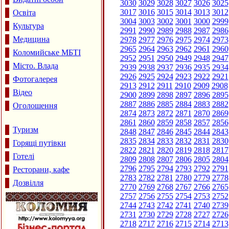
3030
3029
3028
3027
3026
3025
3017
3016
3015
3014
3013
3012
Освіта
3004
3003
3002
3001
3000
2999
Культура
2991
2990
2989
2988
2987
2986
Медицина
2978
2977
2976
2975
2974
2973
2965
2964
2963
2962
2961
2960
Коломийське МБТІ
2952
2951
2950
2949
2948
2947
Місто. Влада
2939
2938
2937
2936
2935
2934
2926
2925
2924
2923
2922
2921
Фотогалерея
2913
2912
2911
2910
2909
2908
Відео
2900
2899
2898
2897
2896
2895
2887
2886
2885
2884
2883
2882
Оголошення
2874
2873
2872
2871
2870
2869
2861
2860
2859
2858
2857
2856
Туризм
2848
2847
2846
2845
2844
2843
2835
2834
2833
2832
2831
2830
Горящі путівки
2822
2821
2820
2819
2818
2817
Готелі
2809
2808
2807
2806
2805
2804
2796
2795
2794
2793
2792
2791
Ресторани, кафе
2783
2782
2781
2780
2779
2778
Дозвілля
2770
2769
2768
2767
2766
2765
2757
2756
2755
2754
2753
2752
2744
2743
2742
2741
2740
2739
2731
2730
2729
2728
2727
2726
2718
2717
2716
2715
2714
2713