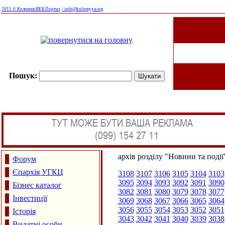
2015 © Коломия ВЕБ Портал
/ info@kolomyya.org
Пошук:
архів розділу "Новини та події
Форум
Єпархія УГКЦ
3108
3107
3106
3105
3104
3103
3095
3094
3093
3092
3091
3090
Бізнес каталог
3082
3081
3080
3079
3078
3077
Інвестиції
3069
3068
3067
3066
3065
3064
3056
3055
3054
3053
3052
3051
Історія
3043
3042
3041
3040
3039
3038
Видатні особи