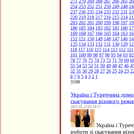
271
270
269
268
267
266
265
26
254
253
252
251
250
249
248
24
237
236
235
234
233
232
231
23
220
219
218
217
216
215
214
21
203
202
201
200
199
198
197
19
186
185
184
183
182
181
180
17
169
168
167
166
165
164
163
16
152
151
150
149
148
147
146
14
135
134
133
132
131
130
129
12
118
117
116
115
114
113
112
111
101
100
99
98
97
96
95
94
93
92
78
77
76
75
74
73
72
71
70
69
6
55
54
53
52
51
50
49
48
47
46
4
32
31
30
29
28
27
26
25
24
23
2
8
7
6
5
4
3
2
1
3108
Україна і Туреччина домо
скасування візового реж
2011-01-25 03:18:17
Україна і Туре
роботи зі скасування віз