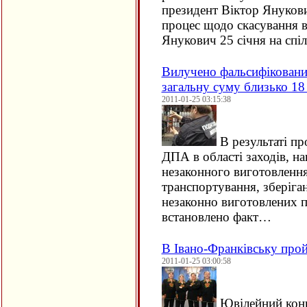
президент Віктор Януков
процес щодо скасування в
Янукович 25 січня на спі
Вилучено фальсифіковани
загальну суму близько 18 
2011-01-25 03:15:38
В результаті пр
ДПА в області заходів, н
незаконного виготовлення
транспортування, зберіган
незаконно виготовлених п
встановлено факт…
В Івано-Франківську про
2011-01-25 03:00:58
Ювілейний конц