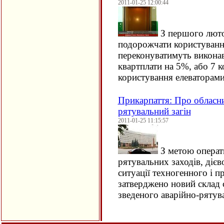
2011-01-25 12:00:44
З першого люто
подорожчати користуванн
переконуватимуть виконав
квартплати на 5%, або 7 
користування елеваторам
Прикарпаття: Про обласни
рятувальний загін
2011-01-25 11:15:57
З метою операти
рятувальних заходів, дієв
ситуації техногенного і п
затверджено новий склад с
зведеного аварійно-рятув