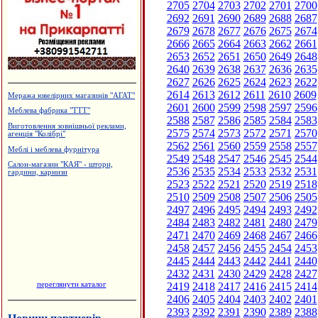
2705
2704
2703
2702
2701
2700
2692
2691
2690
2689
2688
2687
2679
2678
2677
2676
2675
2674
2666
2665
2664
2663
2662
2661
2653
2652
2651
2650
2649
2648
2640
2639
2638
2637
2636
2635
2627
2626
2625
2624
2623
2622
2614
2613
2612
2611
2610
2609
Меража ювелірних магазинів "АГАТ"
2601
2600
2599
2598
2597
2596
Меблева фабрика "ТТТ"
2588
2587
2586
2585
2584
2583
Виготовлення зовнішньої реклами,
2575
2574
2573
2572
2571
2570
агенція "Колібрі"
2562
2561
2560
2559
2558
2557
Меблі і меблева фурнітура
2549
2548
2547
2546
2545
2544
Салон-магазин "КАЯ" - штори,
2536
2535
2534
2533
2532
2531
гардини, карнизи
2523
2522
2521
2520
2519
2518
2510
2509
2508
2507
2506
2505
2497
2496
2495
2494
2493
2492
2484
2483
2482
2481
2480
2479
2471
2470
2469
2468
2467
2466
2458
2457
2456
2455
2454
2453
2445
2444
2443
2442
2441
2440
2432
2431
2430
2429
2428
2427
переглянути каталог
2419
2418
2417
2416
2415
2414
2406
2405
2404
2403
2402
2401
2393
2392
2391
2390
2389
2388