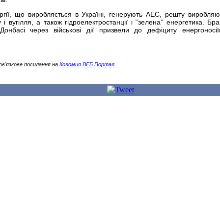
гії, що виробляється в Україні, генерують АЕС, решту виробля
 вугілля, а також гідроелектростанції і “зелена” енергетика. Брак
нбасі через військові дії призвели до дефіциту енергоносії
ов'язкове посилання на
Коломия ВЕБ Портал