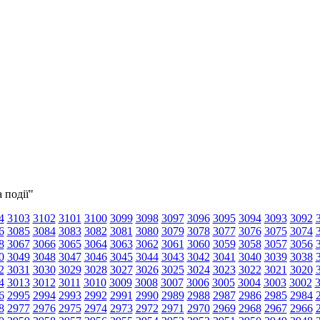
 події"
4
3103
3102
3101
3100
3099
3098
3097
3096
3095
3094
3093
3092
6
3085
3084
3083
3082
3081
3080
3079
3078
3077
3076
3075
3074
8
3067
3066
3065
3064
3063
3062
3061
3060
3059
3058
3057
3056
0
3049
3048
3047
3046
3045
3044
3043
3042
3041
3040
3039
3038
2
3031
3030
3029
3028
3027
3026
3025
3024
3023
3022
3021
3020
4
3013
3012
3011
3010
3009
3008
3007
3006
3005
3004
3003
3002
6
2995
2994
2993
2992
2991
2990
2989
2988
2987
2986
2985
2984
8
2977
2976
2975
2974
2973
2972
2971
2970
2969
2968
2967
2966