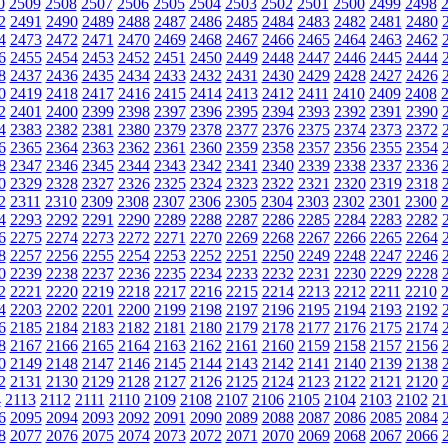
0
2509
2508
2507
2506
2505
2504
2503
2502
2501
2500
2499
2498
2
2491
2490
2489
2488
2487
2486
2485
2484
2483
2482
2481
2480
4
2473
2472
2471
2470
2469
2468
2467
2466
2465
2464
2463
2462
6
2455
2454
2453
2452
2451
2450
2449
2448
2447
2446
2445
2444
8
2437
2436
2435
2434
2433
2432
2431
2430
2429
2428
2427
2426
0
2419
2418
2417
2416
2415
2414
2413
2412
2411
2410
2409
2408
2
2401
2400
2399
2398
2397
2396
2395
2394
2393
2392
2391
2390
4
2383
2382
2381
2380
2379
2378
2377
2376
2375
2374
2373
2372
6
2365
2364
2363
2362
2361
2360
2359
2358
2357
2356
2355
2354
8
2347
2346
2345
2344
2343
2342
2341
2340
2339
2338
2337
2336
0
2329
2328
2327
2326
2325
2324
2323
2322
2321
2320
2319
2318
2
2311
2310
2309
2308
2307
2306
2305
2304
2303
2302
2301
2300
4
2293
2292
2291
2290
2289
2288
2287
2286
2285
2284
2283
2282
6
2275
2274
2273
2272
2271
2270
2269
2268
2267
2266
2265
2264
8
2257
2256
2255
2254
2253
2252
2251
2250
2249
2248
2247
2246
0
2239
2238
2237
2236
2235
2234
2233
2232
2231
2230
2229
2228
2
2221
2220
2219
2218
2217
2216
2215
2214
2213
2212
2211
2210
4
2203
2202
2201
2200
2199
2198
2197
2196
2195
2194
2193
2192
6
2185
2184
2183
2182
2181
2180
2179
2178
2177
2176
2175
2174
8
2167
2166
2165
2164
2163
2162
2161
2160
2159
2158
2157
2156
0
2149
2148
2147
2146
2145
2144
2143
2142
2141
2140
2139
2138
2
2131
2130
2129
2128
2127
2126
2125
2124
2123
2122
2121
2120
4
2113
2112
2111
2110
2109
2108
2107
2106
2105
2104
2103
2102
21
6
2095
2094
2093
2092
2091
2090
2089
2088
2087
2086
2085
2084
8
2077
2076
2075
2074
2073
2072
2071
2070
2069
2068
2067
2066