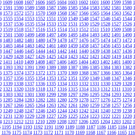
0
1609
1608
1607
1606
1605
1604
1603
1602
1601
1600
1599
1598
2
1591
1590
1589
1588
1587
1586
1585
1584
1583
1582
1581
1580
4
1573
1572
1571
1570
1569
1568
1567
1566
1565
1564
1563
1562
6
1555
1554
1553
1552
1551
1550
1549
1548
1547
1546
1545
1544
8
1537
1536
1535
1534
1533
1532
1531
1530
1529
1528
1527
1526
0
1519
1518
1517
1516
1515
1514
1513
1512
1511
1510
1509
1508
2
1501
1500
1499
1498
1497
1496
1495
1494
1493
1492
1491
1490
4
1483
1482
1481
1480
1479
1478
1477
1476
1475
1474
1473
1472
6
1465
1464
1463
1462
1461
1460
1459
1458
1457
1456
1455
1454
8
1447
1446
1445
1444
1443
1442
1441
1440
1439
1438
1437
1436
0
1429
1428
1427
1426
1425
1424
1423
1422
1421
1420
1419
1418
2
1411
1410
1409
1408
1407
1406
1405
1404
1403
1402
1401
1400
4
1393
1392
1391
1390
1389
1388
1387
1386
1385
1384
1383
1382
6
1375
1374
1373
1372
1371
1370
1369
1368
1367
1366
1365
1364
8
1357
1356
1355
1354
1353
1352
1351
1350
1349
1348
1347
1346
0
1339
1338
1337
1336
1335
1334
1333
1332
1331
1330
1329
1328
2
1321
1320
1319
1318
1317
1316
1315
1314
1313
1312
1311
1310
4
1303
1302
1301
1300
1299
1298
1297
1296
1295
1294
1293
1292
6
1285
1284
1283
1282
1281
1280
1279
1278
1277
1276
1275
1274
8
1267
1266
1265
1264
1263
1262
1261
1260
1259
1258
1257
1256
0
1249
1248
1247
1246
1245
1244
1243
1242
1241
1240
1239
1238
2
1231
1230
1229
1228
1227
1226
1225
1224
1223
1222
1221
1220
4
1213
1212
1211
1210
1209
1208
1207
1206
1205
1204
1203
1202
6
1195
1194
1193
1192
1191
1190
1189
1188
1187
1186
1185
1184
11
7
1176
1175
1174
1173
1172
1171
1170
1169
1168
1167
1166
1165
116