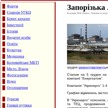
Запорізька 
Форум
Єпархія УГКЦ
Коломия ВЕБ Портал | Новини та події 
Бізнес каталог
Інвестиції
Історія
Видатні особи
Освіта
Культура
Медицина
Коломийське МБТІ
грудня
ремонтуватимуть
е
Місто. Влада
Станом на 5 грудня на а
Фотогалерея
компанії ”Енергоатом”.
Відео
Компанія “Укренерго” 1-4
Оголошення
Графіки відімкнень засто
Туризм
В “Укренерго” пояснили,
та ТЕЦ, продовження р
Горящі путівки
недостатність гідроресурс