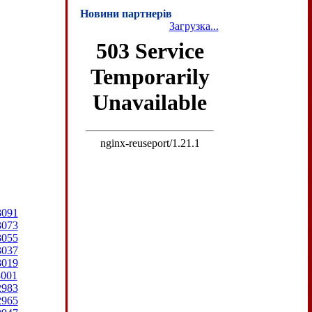
Новини партнерів
Загрузка...
3091
3073
3055
3037
3019
3001
2983
2965