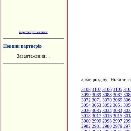
переглянути каталог
Новини партнерів
Завантаження ...
архів розділу "Новини та
3108
3107
3106
3105
310
3090
3089
3088
3087
308
3072
3071
3070
3069
306
3054
3053
3052
3051
305
3036
3035
3034
3033
303
3018
3017
3016
3015
301
3000
2999
2998
2997
299
2982
2981
2980
2979
297