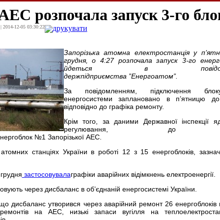
АЕС розпочала запуск 3-го бло
| 2014-12-05 03:30:22
друкувати
Запорізька атомна електростанція у п’ятн
грудня, о 4:27 розпочала запуск 3-го енерг
йдеться в повідомле
держпідприємства ”Енергоатом”.
За повідомленням, підключення бло
енергосистеми заплановано в п’ятницю до
відповідно до графіка ремонту.
Крім того, за даними Державної інспекції я
регулювання, до
нергоблок №1 Запорізької АЕС.
томних станціях України в роботі 12 з 15 енергоблоків, зазна
 грудня
застосовувала
графіки аварійних відімкнень електроенергії.
совують через дисбаланс в об’єднаній енергосистемі України.
 що дисбаланс утворився через аварійний ремонт 26 енергоблоків
емонтів на АЕС, низькі запаси вугілля на теплоелектростан
ів.