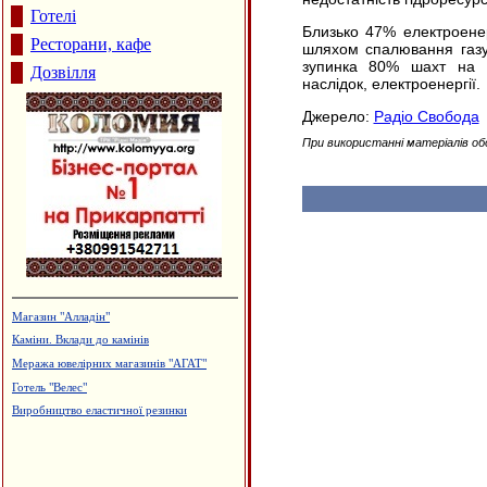
Готелі
Близько 47% електроенер
Ресторани, кафе
шляхом спалювання газу і
зупинка 80% шахт на До
Дозвілля
наслідок, електроенергії.
Джерело:
Радіо Свобода
При використанні матеріалів об
Магазин "Алладін"
Каміни. Вклади до камінів
Меража ювелірних магазинів "АГАТ"
Готель "Велес"
Виробництво еластичної резинки