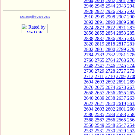
2964
2963
2962
2961
296
2946
2945
2944
2943
294
2928
2927
2926
2925
292
2910
2909
2908
2907
290
Ю.Молодій © 2000-2015
2892
2891
2890
2889
288
2874
2873
2872
2871
287
2856
2855
2854
2853
285
2838
2837
2836
2835
283
2820
2819
2818
2817
281
2802
2801
2800
2799
279
2784
2783
2782
2781
278
2766
2765
2764
2763
276
2748
2747
2746
2745
274
2730
2729
2728
2727
272
2712
2711
2710
2709
270
2694
2693
2692
2691
269
2676
2675
2674
2673
267
2658
2657
2656
2655
265
2640
2639
2638
2637
263
2622
2621
2620
2619
261
2604
2603
2602
2601
260
2586
2585
2584
2583
258
2568
2567
2566
2565
256
2550
2549
2548
2547
254
2532
2531
2530
2529
252