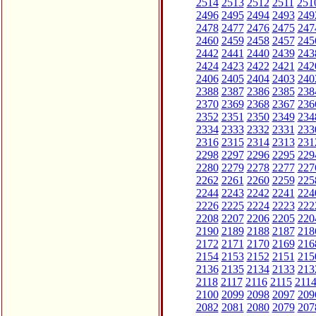
2514
2513
2512
2511
251
2496
2495
2494
2493
249
2478
2477
2476
2475
247
2460
2459
2458
2457
245
2442
2441
2440
2439
243
2424
2423
2422
2421
242
2406
2405
2404
2403
240
2388
2387
2386
2385
238
2370
2369
2368
2367
236
2352
2351
2350
2349
234
2334
2333
2332
2331
233
2316
2315
2314
2313
231
2298
2297
2296
2295
229
2280
2279
2278
2277
227
2262
2261
2260
2259
225
2244
2243
2242
2241
224
2226
2225
2224
2223
222
2208
2207
2206
2205
220
2190
2189
2188
2187
218
2172
2171
2170
2169
216
2154
2153
2152
2151
215
2136
2135
2134
2133
213
2118
2117
2116
2115
211
2100
2099
2098
2097
209
2082
2081
2080
2079
207