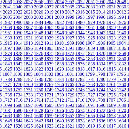
0
2059
2058
2057
2056
2055
2054
2053
2052
2051
2050
2049
2048
2
2041
2040
2039
2038
2037
2036
2035
2034
2033
2032
2031
2030
4
2023
2022
2021
2020
2019
2018
2017
2016
2015
2014
2013
2012
6
2005
2004
2003
2002
2001
2000
1999
1998
1997
1996
1995
1994
8
1987
1986
1985
1984
1983
1982
1981
1980
1979
1978
1977
1976
0
1969
1968
1967
1966
1965
1964
1963
1962
1961
1960
1959
1958
2
1951
1950
1949
1948
1947
1946
1945
1944
1943
1942
1941
1940
4
1933
1932
1931
1930
1929
1928
1927
1926
1925
1924
1923
1922
6
1915
1914
1913
1912
1911
1910
1909
1908
1907
1906
1905
1904
8
1897
1896
1895
1894
1893
1892
1891
1890
1889
1888
1887
1886
0
1879
1878
1877
1876
1875
1874
1873
1872
1871
1870
1869
1868
2
1861
1860
1859
1858
1857
1856
1855
1854
1853
1852
1851
1850
4
1843
1842
1841
1840
1839
1838
1837
1836
1835
1834
1833
1832
6
1825
1824
1823
1822
1821
1820
1819
1818
1817
1816
1815
1814
8
1807
1806
1805
1804
1803
1802
1801
1800
1799
1798
1797
1796
0
1789
1788
1787
1786
1785
1784
1783
1782
1781
1780
1779
1778
2
1771
1770
1769
1768
1767
1766
1765
1764
1763
1762
1761
1760
4
1753
1752
1751
1750
1749
1748
1747
1746
1745
1744
1743
1742
6
1735
1734
1733
1732
1731
1730
1729
1728
1727
1726
1725
1724
8
1717
1716
1715
1714
1713
1712
1711
1710
1709
1708
1707
1706
0
1699
1698
1697
1696
1695
1694
1693
1692
1691
1690
1689
1688
2
1681
1680
1679
1678
1677
1676
1675
1674
1673
1672
1671
1670
4
1663
1662
1661
1660
1659
1658
1657
1656
1655
1654
1653
1652
6
1645
1644
1643
1642
1641
1640
1639
1638
1637
1636
1635
1634
8
1627
1626
1625
1624
1623
1622
1621
1620
1619
1618
1617
1616