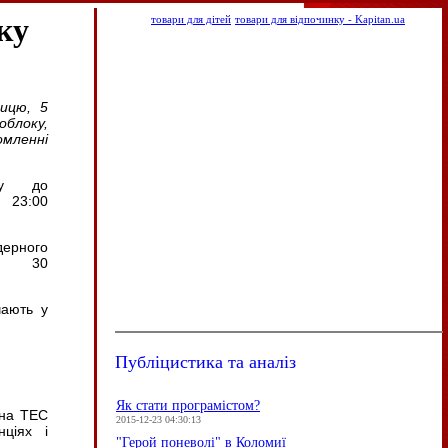
ку
товари для дітей
товари для відпочинку - Kapitan.ua
ицю, 5
облоку,
нні
ку до
 23:00
дерного
 30
чають у
Публіцистика та аналіз
Як стати програмістом?
 на ТЕС
2015-12-23 04:30:13
ціях і
"Герой поневолі" в Коломиї