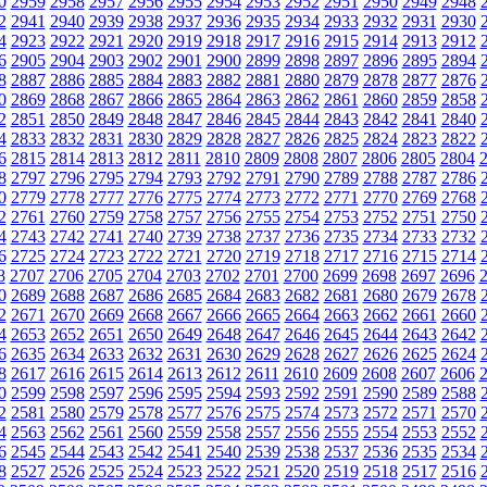
0
2959
2958
2957
2956
2955
2954
2953
2952
2951
2950
2949
2948
2
2941
2940
2939
2938
2937
2936
2935
2934
2933
2932
2931
2930
4
2923
2922
2921
2920
2919
2918
2917
2916
2915
2914
2913
2912
6
2905
2904
2903
2902
2901
2900
2899
2898
2897
2896
2895
2894
8
2887
2886
2885
2884
2883
2882
2881
2880
2879
2878
2877
2876
0
2869
2868
2867
2866
2865
2864
2863
2862
2861
2860
2859
2858
2
2851
2850
2849
2848
2847
2846
2845
2844
2843
2842
2841
2840
4
2833
2832
2831
2830
2829
2828
2827
2826
2825
2824
2823
2822
6
2815
2814
2813
2812
2811
2810
2809
2808
2807
2806
2805
2804
8
2797
2796
2795
2794
2793
2792
2791
2790
2789
2788
2787
2786
0
2779
2778
2777
2776
2775
2774
2773
2772
2771
2770
2769
2768
2
2761
2760
2759
2758
2757
2756
2755
2754
2753
2752
2751
2750
4
2743
2742
2741
2740
2739
2738
2737
2736
2735
2734
2733
2732
6
2725
2724
2723
2722
2721
2720
2719
2718
2717
2716
2715
2714
8
2707
2706
2705
2704
2703
2702
2701
2700
2699
2698
2697
2696
0
2689
2688
2687
2686
2685
2684
2683
2682
2681
2680
2679
2678
2
2671
2670
2669
2668
2667
2666
2665
2664
2663
2662
2661
2660
4
2653
2652
2651
2650
2649
2648
2647
2646
2645
2644
2643
2642
6
2635
2634
2633
2632
2631
2630
2629
2628
2627
2626
2625
2624
8
2617
2616
2615
2614
2613
2612
2611
2610
2609
2608
2607
2606
0
2599
2598
2597
2596
2595
2594
2593
2592
2591
2590
2589
2588
2
2581
2580
2579
2578
2577
2576
2575
2574
2573
2572
2571
2570
4
2563
2562
2561
2560
2559
2558
2557
2556
2555
2554
2553
2552
6
2545
2544
2543
2542
2541
2540
2539
2538
2537
2536
2535
2534
8
2527
2526
2525
2524
2523
2522
2521
2520
2519
2518
2517
2516