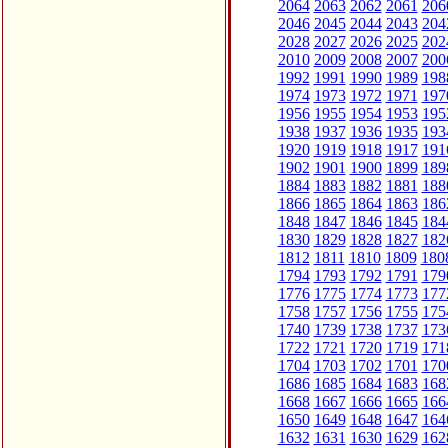
2064
2063
2062
2061
206
2046
2045
2044
2043
204
2028
2027
2026
2025
202
2010
2009
2008
2007
200
1992
1991
1990
1989
198
1974
1973
1972
1971
197
1956
1955
1954
1953
195
1938
1937
1936
1935
193
1920
1919
1918
1917
191
1902
1901
1900
1899
189
1884
1883
1882
1881
188
1866
1865
1864
1863
186
1848
1847
1846
1845
184
1830
1829
1828
1827
182
1812
1811
1810
1809
180
1794
1793
1792
1791
179
1776
1775
1774
1773
177
1758
1757
1756
1755
175
1740
1739
1738
1737
173
1722
1721
1720
1719
171
1704
1703
1702
1701
170
1686
1685
1684
1683
168
1668
1667
1666
1665
166
1650
1649
1648
1647
164
1632
1631
1630
1629
162