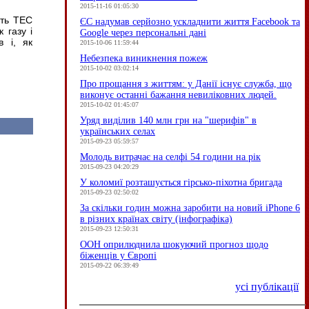
2015-11-16 01:05:30
ють ТЕС
ЄC надумав серйозно ускладнити життя Facebook та
 газу і
Google через персональні дані
в і, як
2015-10-06 11:59:44
Небезпека виникнення пожеж
2015-10-02 03:02:14
Про прощання з життям: у Данії існує служба, що
виконує останні бажання невиліковних людей.
2015-10-02 01:45:07
Уряд виділив 140 млн грн на "шерифів" в
українських селах
2015-09-23 05:59:57
Молодь витрачає на селфі 54 години на рік
2015-09-23 04:20:29
У коломиї розташується гірсько-піхотна бригада
2015-09-23 02:50:02
За скільки годин можна заробити на новий iPhone 6
в різних країнах світу (інфографіка)
2015-09-23 12:50:31
ООН оприлюднила шокуючий прогноз щодо
біженців у Європі
2015-09-22 06:39:49
усі публікації