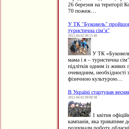
26 березня на території
70 пожеж…
У ТК "Буковель" пройшов 
туристична сім’я"
2012-04-02 09:15:49
У ТК «Буковель
мама і я – туристична сім’
підлітків одним із живих 
очевидним, необхідності 
фізичною культурою…
В Україні стартував весня
2012-04-02 09:00:38
1 квітня офіцій
кампанія, яка триватиме д
розпочали роботу обласні,