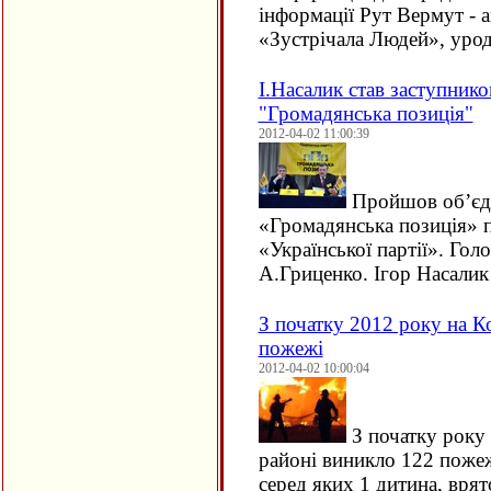
інформації Рут Вермут - 
«Зустрічала Людей», ур
І.Насалик став заступнико
"Громадянська позиція"
2012-04-02 11:00:39
Пройшов об’єдна
«Громадянська позиція» п
«Української партії». Гол
А.Гриценко. Ігор Насали
З початку 2012 року на 
пожежі
2012-04-02 10:00:04
З початку року
районі виникло 122 пожеж
серед яких 1 дитина, врят