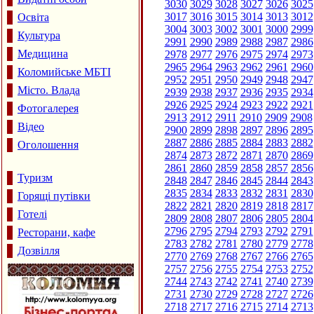
3030
3029
3028
3027
3026
3025
3017
3016
3015
3014
3013
3012
Освіта
3004
3003
3002
3001
3000
2999
Культура
2991
2990
2989
2988
2987
2986
Медицина
2978
2977
2976
2975
2974
2973
2965
2964
2963
2962
2961
2960
Коломийське МБТІ
2952
2951
2950
2949
2948
2947
Місто. Влада
2939
2938
2937
2936
2935
2934
2926
2925
2924
2923
2922
2921
Фотогалерея
2913
2912
2911
2910
2909
2908
Відео
2900
2899
2898
2897
2896
2895
2887
2886
2885
2884
2883
2882
Оголошення
2874
2873
2872
2871
2870
2869
2861
2860
2859
2858
2857
2856
Туризм
2848
2847
2846
2845
2844
2843
2835
2834
2833
2832
2831
2830
Горящі путівки
2822
2821
2820
2819
2818
2817
Готелі
2809
2808
2807
2806
2805
2804
2796
2795
2794
2793
2792
2791
Ресторани, кафе
2783
2782
2781
2780
2779
2778
Дозвілля
2770
2769
2768
2767
2766
2765
2757
2756
2755
2754
2753
2752
2744
2743
2742
2741
2740
2739
2731
2730
2729
2728
2727
2726
2718
2717
2716
2715
2714
2713