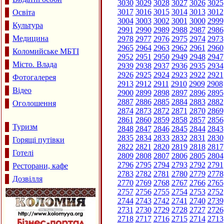
3030
3029
3028
3027
3026
3025
3017
3016
3015
3014
3013
3012
Освіта
3004
3003
3002
3001
3000
2999
Культура
2991
2990
2989
2988
2987
2986
Медицина
2978
2977
2976
2975
2974
2973
2965
2964
2963
2962
2961
2960
Коломийське МБТІ
2952
2951
2950
2949
2948
2947
Місто. Влада
2939
2938
2937
2936
2935
2934
2926
2925
2924
2923
2922
2921
Фотогалерея
2913
2912
2911
2910
2909
2908
Відео
2900
2899
2898
2897
2896
2895
2887
2886
2885
2884
2883
2882
Оголошення
2874
2873
2872
2871
2870
2869
2861
2860
2859
2858
2857
2856
Туризм
2848
2847
2846
2845
2844
2843
2835
2834
2833
2832
2831
2830
Горящі путівки
2822
2821
2820
2819
2818
2817
Готелі
2809
2808
2807
2806
2805
2804
2796
2795
2794
2793
2792
2791
Ресторани, кафе
2783
2782
2781
2780
2779
2778
Дозвілля
2770
2769
2768
2767
2766
2765
2757
2756
2755
2754
2753
2752
2744
2743
2742
2741
2740
2739
2731
2730
2729
2728
2727
2726
2718
2717
2716
2715
2714
2713