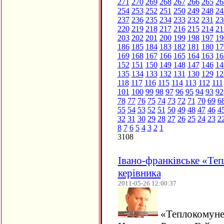
271
270
269
268
267
266
265
26
254
253
252
251
250
249
248
24
237
236
235
234
233
232
231
23
220
219
218
217
216
215
214
21
203
202
201
200
199
198
197
19
186
185
184
183
182
181
180
17
169
168
167
166
165
164
163
16
152
151
150
149
148
147
146
14
135
134
133
132
131
130
129
12
118
117
116
115
114
113
112
111
101
100
99
98
97
96
95
94
93
92
78
77
76
75
74
73
72
71
70
69
6
55
54
53
52
51
50
49
48
47
46
4
32
31
30
29
28
27
26
25
24
23
2
8
7
6
5
4
3
2
1
3108
Івано-франківське «Те
керівника
2011-05-26 12:00:37
«Теплокомунен