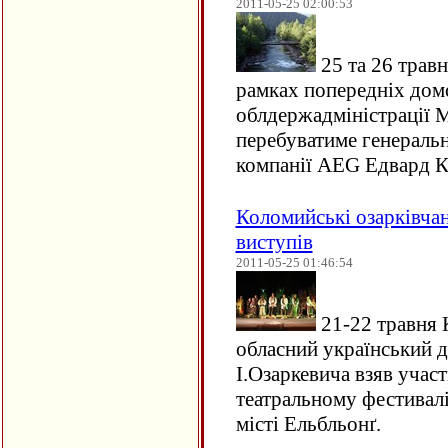
2011-05-25 02:00:53
25 та 26 травн
рамках попередніх дом
облдержадміністрації
перебуватиме генераль
компанії
AEG
Едвард К
Коломийські озарківча
виступів
2011-05-25 01:46:54
21-22 травня 
обласний український д
І.Озаркевича взяв уча
театральному фестивал
місті Ельбльонґ.