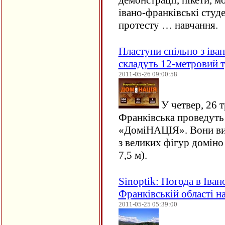
демонстрації, пікети, м
івано-франківські студ
протесту … навчання.
Пластуни спільно з іва
складуть 12-метровий т
2011-05-26 09:00:58
У четвер, 26 т
Франківська проведуть
«ДоміНАЦІЯ». Вони ви
з великих фігур доміно
7,5 м).
Sinoptik: Погода в Іван
Франківській області н
2011-05-25 05:39:00