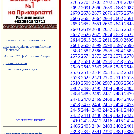
2705
2704
2703
2702
2701
2700
2692
2691
2690
2689
2688
2687
2679
2678
2677
2676
2675
2674
2666
2665
2664
2663
2662
2661
2653
2652
2651
2650
2649
2648
2640
2639
2638
2637
2636
2635
2627
2626
2625
2624
2623
2622
2614
2613
2612
2611
2610
2609
Гобелени та текстильний одяг
2601
2600
2599
2598
2597
2596
Лікувально-діагностичний центр
2588
2587
2586
2585
2584
2583
"Поліфарм"
2575
2574
2573
2572
2571
2570
Магазин "Софія" - жіночий одяг
2562
2561
2560
2559
2558
2557
Дзвони церковні
2549
2548
2547
2546
2545
2544
Польоти вихідного дня
2536
2535
2534
2533
2532
2531
2523
2522
2521
2520
2519
2518
2510
2509
2508
2507
2506
2505
2497
2496
2495
2494
2493
2492
2484
2483
2482
2481
2480
2479
2471
2470
2469
2468
2467
2466
2458
2457
2456
2455
2454
2453
2445
2444
2443
2442
2441
2440
2432
2431
2430
2429
2428
2427
переглянути каталог
2419
2418
2417
2416
2415
2414
2406
2405
2404
2403
2402
2401
2393
2392
2391
2390
2389
2388