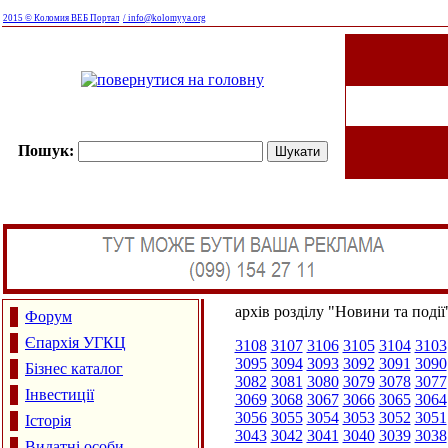
2015 © Коломия ВЕБ Портал
/ info@kolomyya.org
Пошук:
архів розділу "Новини та події
Форум
Єпархія УГКЦ
3108
3107
3106
3105
3104
3103
3095
3094
3093
3092
3091
3090
Бізнес каталог
3082
3081
3080
3079
3078
3077
Інвестиції
3069
3068
3067
3066
3065
3064
3056
3055
3054
3053
3052
3051
Історія
3043
3042
3041
3040
3039
3038
Видатні особи