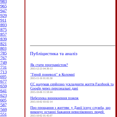
2983
2965
2947
2929
2911
2893
2875
2857
2839
2821
2803
Публіцистика та аналіз
2785
2767
2749
Як стати програмістом?
2731
2015-12-23 04:30:13
2713
"Герой поневолі" в Коломиї
2695
2015-11-16 01:05:30
2677
ЄC надумав серйозно ускладнити життя Facebook та
2659
Google через персональні дані
2641
2015-10-06 11:59:44
2623
Небезпека виникнення пожеж
2605
2015-10-02 03:02:14
2587
Про прощання з життям: у Данії існує служба, що
2569
виконує останні бажання невиліковних людей.
2551
2015-10-02 01:45:07