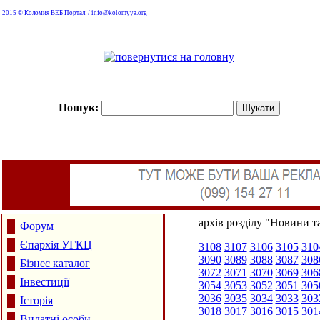
2015 © Коломия ВЕБ Портал
/ info@kolomyya.org
Пошук:
архів розділу "Новини та
Форум
Єпархія УГКЦ
3108
3107
3106
3105
310
3090
3089
3088
3087
308
Бізнес каталог
3072
3071
3070
3069
306
Інвестиції
3054
3053
3052
3051
305
3036
3035
3034
3033
303
Історія
3018
3017
3016
3015
301
Видатні особи