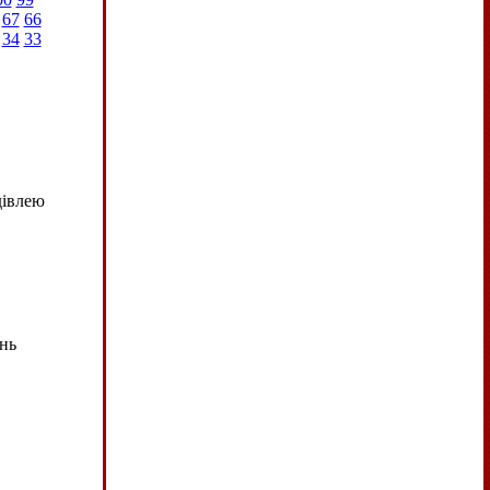
67
66
34
33
дівлею
нь