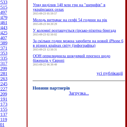
2533
Уряд виділив 140 млн грн на "шерифів" в
2515
українських селах
2497
2015-09-23 05:59:57
2479
Молодь витрачає на селфі 54 години на рік
2461
2015-09-23 04:20:29
2443
У коломиї розташується гірсько-піхотна бригада
2425
2015-09-23 02:50:02
2407
За скільки годин можна заробити на новий iPhone 6
2389
в різних країнах світу (інфографіка)
2371
2015-09-23 12:50:31
2353
ООН оприлюднила шокуючий прогноз щодо
2335
біженців у Європі
2317
2015-09-22 06:39:49
2299
усі публікації
2281
2263
2245
Новини партнерів
2227
Загрузка...
2209
2191
2173
2155
2137
2119
01