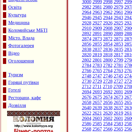
3000
2999
2998
2997
299
2982
2981
2980
2979
297
Освіта
2964
2963
2962
2961
296
Культура
2946
2945
2944
2943
294
Медицина
2928
2927
2926
2925
292
2910
2909
2908
2907
290
Коломийське МБТІ
2892
2891
2890
2889
288
Місто. Влада
2874
2873
2872
2871
287
2856
2855
2854
2853
285
Фотогалерея
2838
2837
2836
2835
283
Відео
2820
2819
2818
2817
281
2802
2801
2800
2799
279
Оголошення
2784
2783
2782
2781
278
2766
2765
2764
2763
276
Туризм
2748
2747
2746
2745
274
2730
2729
2728
2727
272
Горящі путівки
2712
2711
2710
2709
270
Готелі
2694
2693
2692
2691
269
2676
2675
2674
2673
267
Ресторани, кафе
2658
2657
2656
2655
265
Дозвілля
2640
2639
2638
2637
263
2622
2621
2620
2619
261
2604
2603
2602
2601
260
2586
2585
2584
2583
258
2568
2567
2566
2565
256