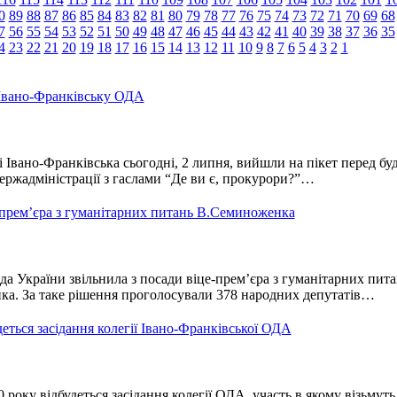
0
89
88
87
86
85
84
83
82
81
80
79
78
77
76
75
74
73
72
71
70
69
68
7
56
55
54
53
52
51
50
49
48
47
46
45
44
43
42
41
40
39
38
37
36
35
4
23
22
21
20
19
18
17
16
15
14
13
12
11
10
9
8
7
6
5
4
3
2
1
 Івано-Франківську ОДА
Івано-Франківська сьогодні, 2 липня, вийшли на пікет перед бу
ержадміністрації з гаслами “Де ви є, прокурори?”…
е-прем’єра з гуманітарних питань В.Семиноженка
а України звільнила з посади віце-прем’єра з гуманітарних пита
. За таке рішення проголосували 378 народних депутатів…
деться засідання колегії Івано-Франківської ОДА
 року відбудеться засідання колегії ОДА, участь в якому візьмуть