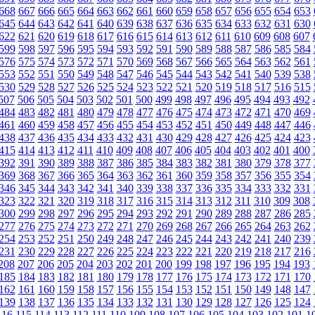
668
667
666
665
664
663
662
661
660
659
658
657
656
655
654
653
645
644
643
642
641
640
639
638
637
636
635
634
633
632
631
630
622
621
620
619
618
617
616
615
614
613
612
611
610
609
608
607
599
598
597
596
595
594
593
592
591
590
589
588
587
586
585
584
576
575
574
573
572
571
570
569
568
567
566
565
564
563
562
561
553
552
551
550
549
548
547
546
545
544
543
542
541
540
539
538
530
529
528
527
526
525
524
523
522
521
520
519
518
517
516
515
507
506
505
504
503
502
501
500
499
498
497
496
495
494
493
492
484
483
482
481
480
479
478
477
476
475
474
473
472
471
470
469
461
460
459
458
457
456
455
454
453
452
451
450
449
448
447
446
438
437
436
435
434
433
432
431
430
429
428
427
426
425
424
423
415
414
413
412
411
410
409
408
407
406
405
404
403
402
401
400
392
391
390
389
388
387
386
385
384
383
382
381
380
379
378
377
369
368
367
366
365
364
363
362
361
360
359
358
357
356
355
354
346
345
344
343
342
341
340
339
338
337
336
335
334
333
332
331
323
322
321
320
319
318
317
316
315
314
313
312
311
310
309
308
300
299
298
297
296
295
294
293
292
291
290
289
288
287
286
285
277
276
275
274
273
272
271
270
269
268
267
266
265
264
263
262
254
253
252
251
250
249
248
247
246
245
244
243
242
241
240
239
231
230
229
228
227
226
225
224
223
222
221
220
219
218
217
216
208
207
206
205
204
203
202
201
200
199
198
197
196
195
194
193
185
184
183
182
181
180
179
178
177
176
175
174
173
172
171
170
162
161
160
159
158
157
156
155
154
153
152
151
150
149
148
147
139
138
137
136
135
134
133
132
131
130
129
128
127
126
125
124
116
115
114
113
112
111
110
109
108
107
106
105
104
103
102
101
1