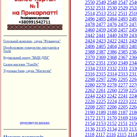
2550
2549
2548
2547
254
2532
2531
2530
2529
252
2514
2513
2512
2511
251
2496
2495
2494
2493
249
2478
2477
2476
2475
247
2460
2459
2458
2457
245
2442
2441
2440
2439
243
2424
2423
2422
2421
242
Готельний комплекс, сауна "Фільварок"
2406
2405
2404
2403
240
Профспілкове товариство імігрантів в
2388
2387
2386
2385
238
Італії
2370
2369
2368
2367
236
Будівельний центр "ВАШ ДІМ"
2352
2351
2350
2349
234
Салон-магазин "TianDe"
2334
2333
2332
2331
233
Турецька баня, сауна "Магнолія"
2316
2315
2314
2313
231
2298
2297
2296
2295
229
2280
2279
2278
2277
227
2262
2261
2260
2259
225
2244
2243
2242
2241
224
2226
2225
2224
2223
222
2208
2207
2206
2205
220
2190
2189
2188
2187
218
2172
2171
2170
2169
216
переглянути каталог
2154
2153
2152
2151
215
2136
2135
2134
2133
213
2118
2117
2116
2115
211