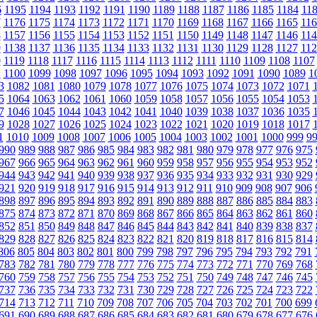
6
1195
1194
1193
1192
1191
1190
1189
1188
1187
1186
1185
1184
11
7
1176
1175
1174
1173
1172
1171
1170
1169
1168
1167
1166
1165
116
8
1157
1156
1155
1154
1153
1152
1151
1150
1149
1148
1147
1146
114
9
1138
1137
1136
1135
1134
1133
1132
1131
1130
1129
1128
1127
112
0
1119
1118
1117
1116
1115
1114
1113
1112
1111
1110
1109
1108
1107
1
1100
1099
1098
1097
1096
1095
1094
1093
1092
1091
1090
1089
1
3
1082
1081
1080
1079
1078
1077
1076
1075
1074
1073
1072
1071
5
1064
1063
1062
1061
1060
1059
1058
1057
1056
1055
1054
1053
7
1046
1045
1044
1043
1042
1041
1040
1039
1038
1037
1036
1035
9
1028
1027
1026
1025
1024
1023
1022
1021
1020
1019
1018
1017
1
1010
1009
1008
1007
1006
1005
1004
1003
1002
1001
1000
999
9
990
989
988
987
986
985
984
983
982
981
980
979
978
977
976
975
967
966
965
964
963
962
961
960
959
958
957
956
955
954
953
952
944
943
942
941
940
939
938
937
936
935
934
933
932
931
930
929
921
920
919
918
917
916
915
914
913
912
911
910
909
908
907
906
898
897
896
895
894
893
892
891
890
889
888
887
886
885
884
883
875
874
873
872
871
870
869
868
867
866
865
864
863
862
861
860
852
851
850
849
848
847
846
845
844
843
842
841
840
839
838
837
829
828
827
826
825
824
823
822
821
820
819
818
817
816
815
814
806
805
804
803
802
801
800
799
798
797
796
795
794
793
792
791
783
782
781
780
779
778
777
776
775
774
773
772
771
770
769
768
760
759
758
757
756
755
754
753
752
751
750
749
748
747
746
745
737
736
735
734
733
732
731
730
729
728
727
726
725
724
723
722
714
713
712
711
710
709
708
707
706
705
704
703
702
701
700
699
691
690
689
688
687
686
685
684
683
682
681
680
679
678
677
676