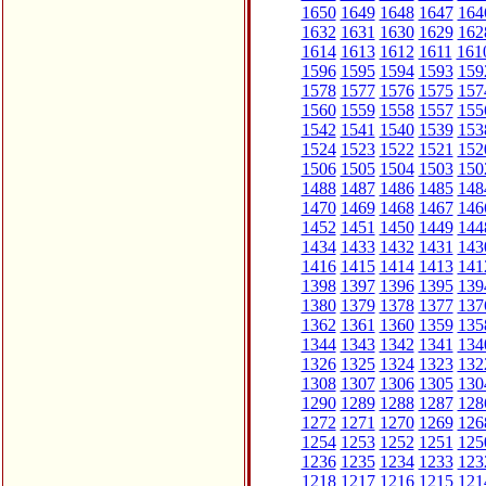
1650
1649
1648
1647
164
1632
1631
1630
1629
162
1614
1613
1612
1611
161
1596
1595
1594
1593
159
1578
1577
1576
1575
157
1560
1559
1558
1557
155
1542
1541
1540
1539
153
1524
1523
1522
1521
152
1506
1505
1504
1503
150
1488
1487
1486
1485
148
1470
1469
1468
1467
146
1452
1451
1450
1449
144
1434
1433
1432
1431
143
1416
1415
1414
1413
141
1398
1397
1396
1395
139
1380
1379
1378
1377
137
1362
1361
1360
1359
135
1344
1343
1342
1341
134
1326
1325
1324
1323
132
1308
1307
1306
1305
130
1290
1289
1288
1287
128
1272
1271
1270
1269
126
1254
1253
1252
1251
125
1236
1235
1234
1233
123
1218
1217
1216
1215
121