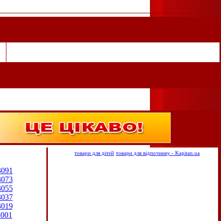
товари для дітей
товари для відпочинку - Kapitan.ua
3091
3073
3055
3037
3019
3001