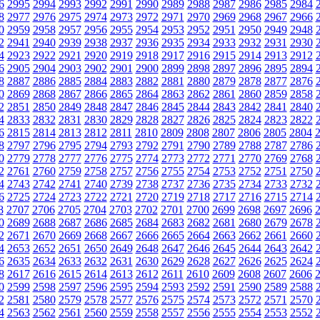
6
2995
2994
2993
2992
2991
2990
2989
2988
2987
2986
2985
2984
8
2977
2976
2975
2974
2973
2972
2971
2970
2969
2968
2967
2966
0
2959
2958
2957
2956
2955
2954
2953
2952
2951
2950
2949
2948
2
2941
2940
2939
2938
2937
2936
2935
2934
2933
2932
2931
2930
4
2923
2922
2921
2920
2919
2918
2917
2916
2915
2914
2913
2912
6
2905
2904
2903
2902
2901
2900
2899
2898
2897
2896
2895
2894
8
2887
2886
2885
2884
2883
2882
2881
2880
2879
2878
2877
2876
0
2869
2868
2867
2866
2865
2864
2863
2862
2861
2860
2859
2858
2
2851
2850
2849
2848
2847
2846
2845
2844
2843
2842
2841
2840
4
2833
2832
2831
2830
2829
2828
2827
2826
2825
2824
2823
2822
6
2815
2814
2813
2812
2811
2810
2809
2808
2807
2806
2805
2804
8
2797
2796
2795
2794
2793
2792
2791
2790
2789
2788
2787
2786
0
2779
2778
2777
2776
2775
2774
2773
2772
2771
2770
2769
2768
2
2761
2760
2759
2758
2757
2756
2755
2754
2753
2752
2751
2750
4
2743
2742
2741
2740
2739
2738
2737
2736
2735
2734
2733
2732
6
2725
2724
2723
2722
2721
2720
2719
2718
2717
2716
2715
2714
8
2707
2706
2705
2704
2703
2702
2701
2700
2699
2698
2697
2696
0
2689
2688
2687
2686
2685
2684
2683
2682
2681
2680
2679
2678
2
2671
2670
2669
2668
2667
2666
2665
2664
2663
2662
2661
2660
4
2653
2652
2651
2650
2649
2648
2647
2646
2645
2644
2643
2642
6
2635
2634
2633
2632
2631
2630
2629
2628
2627
2626
2625
2624
8
2617
2616
2615
2614
2613
2612
2611
2610
2609
2608
2607
2606
0
2599
2598
2597
2596
2595
2594
2593
2592
2591
2590
2589
2588
2
2581
2580
2579
2578
2577
2576
2575
2574
2573
2572
2571
2570
4
2563
2562
2561
2560
2559
2558
2557
2556
2555
2554
2553
2552