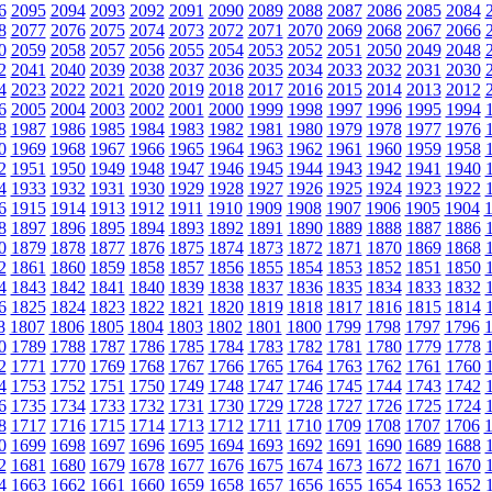
6
2095
2094
2093
2092
2091
2090
2089
2088
2087
2086
2085
2084
8
2077
2076
2075
2074
2073
2072
2071
2070
2069
2068
2067
2066
0
2059
2058
2057
2056
2055
2054
2053
2052
2051
2050
2049
2048
2
2041
2040
2039
2038
2037
2036
2035
2034
2033
2032
2031
2030
4
2023
2022
2021
2020
2019
2018
2017
2016
2015
2014
2013
2012
6
2005
2004
2003
2002
2001
2000
1999
1998
1997
1996
1995
1994
8
1987
1986
1985
1984
1983
1982
1981
1980
1979
1978
1977
1976
0
1969
1968
1967
1966
1965
1964
1963
1962
1961
1960
1959
1958
2
1951
1950
1949
1948
1947
1946
1945
1944
1943
1942
1941
1940
4
1933
1932
1931
1930
1929
1928
1927
1926
1925
1924
1923
1922
6
1915
1914
1913
1912
1911
1910
1909
1908
1907
1906
1905
1904
8
1897
1896
1895
1894
1893
1892
1891
1890
1889
1888
1887
1886
0
1879
1878
1877
1876
1875
1874
1873
1872
1871
1870
1869
1868
2
1861
1860
1859
1858
1857
1856
1855
1854
1853
1852
1851
1850
4
1843
1842
1841
1840
1839
1838
1837
1836
1835
1834
1833
1832
6
1825
1824
1823
1822
1821
1820
1819
1818
1817
1816
1815
1814
8
1807
1806
1805
1804
1803
1802
1801
1800
1799
1798
1797
1796
0
1789
1788
1787
1786
1785
1784
1783
1782
1781
1780
1779
1778
2
1771
1770
1769
1768
1767
1766
1765
1764
1763
1762
1761
1760
4
1753
1752
1751
1750
1749
1748
1747
1746
1745
1744
1743
1742
6
1735
1734
1733
1732
1731
1730
1729
1728
1727
1726
1725
1724
8
1717
1716
1715
1714
1713
1712
1711
1710
1709
1708
1707
1706
0
1699
1698
1697
1696
1695
1694
1693
1692
1691
1690
1689
1688
2
1681
1680
1679
1678
1677
1676
1675
1674
1673
1672
1671
1670
4
1663
1662
1661
1660
1659
1658
1657
1656
1655
1654
1653
1652