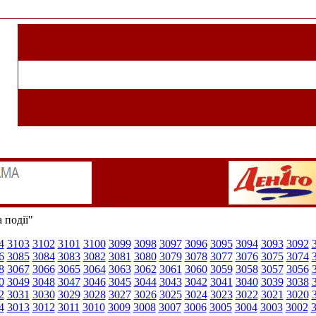
 події"
4
3103
3102
3101
3100
3099
3098
3097
3096
3095
3094
3093
3092
6
3085
3084
3083
3082
3081
3080
3079
3078
3077
3076
3075
3074
8
3067
3066
3065
3064
3063
3062
3061
3060
3059
3058
3057
3056
0
3049
3048
3047
3046
3045
3044
3043
3042
3041
3040
3039
3038
2
3031
3030
3029
3028
3027
3026
3025
3024
3023
3022
3021
3020
4
3013
3012
3011
3010
3009
3008
3007
3006
3005
3004
3003
3002