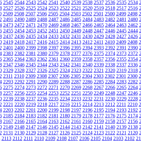
6
2545
2544
2543
2542
2541
2540
2539
2538
2537
2536
2535
2534
8
2527
2526
2525
2524
2523
2522
2521
2520
2519
2518
2517
2516
0
2509
2508
2507
2506
2505
2504
2503
2502
2501
2500
2499
2498
2
2491
2490
2489
2488
2487
2486
2485
2484
2483
2482
2481
2480
4
2473
2472
2471
2470
2469
2468
2467
2466
2465
2464
2463
2462
6
2455
2454
2453
2452
2451
2450
2449
2448
2447
2446
2445
2444
8
2437
2436
2435
2434
2433
2432
2431
2430
2429
2428
2427
2426
0
2419
2418
2417
2416
2415
2414
2413
2412
2411
2410
2409
2408
2
2401
2400
2399
2398
2397
2396
2395
2394
2393
2392
2391
2390
4
2383
2382
2381
2380
2379
2378
2377
2376
2375
2374
2373
2372
6
2365
2364
2363
2362
2361
2360
2359
2358
2357
2356
2355
2354
8
2347
2346
2345
2344
2343
2342
2341
2340
2339
2338
2337
2336
0
2329
2328
2327
2326
2325
2324
2323
2322
2321
2320
2319
2318
2
2311
2310
2309
2308
2307
2306
2305
2304
2303
2302
2301
2300
4
2293
2292
2291
2290
2289
2288
2287
2286
2285
2284
2283
2282
6
2275
2274
2273
2272
2271
2270
2269
2268
2267
2266
2265
2264
8
2257
2256
2255
2254
2253
2252
2251
2250
2249
2248
2247
2246
0
2239
2238
2237
2236
2235
2234
2233
2232
2231
2230
2229
2228
2
2221
2220
2219
2218
2217
2216
2215
2214
2213
2212
2211
2210
4
2203
2202
2201
2200
2199
2198
2197
2196
2195
2194
2193
2192
6
2185
2184
2183
2182
2181
2180
2179
2178
2177
2176
2175
2174
8
2167
2166
2165
2164
2163
2162
2161
2160
2159
2158
2157
2156
0
2149
2148
2147
2146
2145
2144
2143
2142
2141
2140
2139
2138
2
2131
2130
2129
2128
2127
2126
2125
2124
2123
2122
2121
2120
4
2113
2112
2111
2110
2109
2108
2107
2106
2105
2104
2103
2102
21