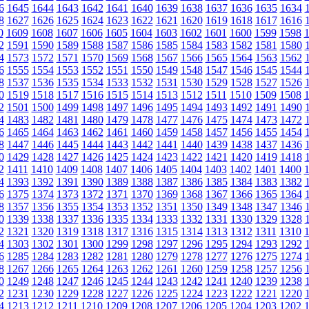
6
1645
1644
1643
1642
1641
1640
1639
1638
1637
1636
1635
1634
8
1627
1626
1625
1624
1623
1622
1621
1620
1619
1618
1617
1616
0
1609
1608
1607
1606
1605
1604
1603
1602
1601
1600
1599
1598
2
1591
1590
1589
1588
1587
1586
1585
1584
1583
1582
1581
1580
4
1573
1572
1571
1570
1569
1568
1567
1566
1565
1564
1563
1562
6
1555
1554
1553
1552
1551
1550
1549
1548
1547
1546
1545
1544
8
1537
1536
1535
1534
1533
1532
1531
1530
1529
1528
1527
1526
0
1519
1518
1517
1516
1515
1514
1513
1512
1511
1510
1509
1508
2
1501
1500
1499
1498
1497
1496
1495
1494
1493
1492
1491
1490
4
1483
1482
1481
1480
1479
1478
1477
1476
1475
1474
1473
1472
6
1465
1464
1463
1462
1461
1460
1459
1458
1457
1456
1455
1454
8
1447
1446
1445
1444
1443
1442
1441
1440
1439
1438
1437
1436
0
1429
1428
1427
1426
1425
1424
1423
1422
1421
1420
1419
1418
2
1411
1410
1409
1408
1407
1406
1405
1404
1403
1402
1401
1400
4
1393
1392
1391
1390
1389
1388
1387
1386
1385
1384
1383
1382
6
1375
1374
1373
1372
1371
1370
1369
1368
1367
1366
1365
1364
8
1357
1356
1355
1354
1353
1352
1351
1350
1349
1348
1347
1346
0
1339
1338
1337
1336
1335
1334
1333
1332
1331
1330
1329
1328
2
1321
1320
1319
1318
1317
1316
1315
1314
1313
1312
1311
1310
4
1303
1302
1301
1300
1299
1298
1297
1296
1295
1294
1293
1292
6
1285
1284
1283
1282
1281
1280
1279
1278
1277
1276
1275
1274
8
1267
1266
1265
1264
1263
1262
1261
1260
1259
1258
1257
1256
0
1249
1248
1247
1246
1245
1244
1243
1242
1241
1240
1239
1238
2
1231
1230
1229
1228
1227
1226
1225
1224
1223
1222
1221
1220
4
1213
1212
1211
1210
1209
1208
1207
1206
1205
1204
1203
1202