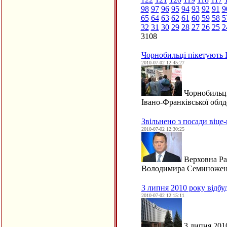
98
97
96
95
94
93
92
91
9
65
64
63
62
61
60
59
58
5
32
31
30
29
28
27
26
25
2
3108
Чорнобильці пікетують
2010-07-02 12:45:27
Чорнобильці 
Івано-Франківської облд
Звільнено з посади віц
2010-07-02 12:30:25
Верховна Рад
Володимира Семиноженка
3 липня 2010 року відбу
2010-07-02 12:15:11
3 липня 2010