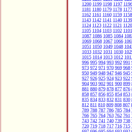
1200
1199
1198
1197
119
1181
1180
1179
1178
117
1162
1161
1160
1159
115
1143
1142
1141
1140
113
1124
1123
1122
1121
112
1105
1104
1103
1102
110
1087
1086
1085
1084
108
1069
1068
1067
1066
106
1051
1050
1049
1048
104
1033
1032
1031
1030
102
1015
1014
1013
1012
101
996
995
994
993
992
991
973
972
971
970
969
968
950
949
948
947
946
945
927
926
925
924
923
922
904
903
902
901
900
899
881
880
879
878
877
876
858
857
856
855
854
853
835
834
833
832
831
830
812
811
810
809
808
807
789
788
787
786
785
784
766
765
764
763
762
761
743
742
741
740
739
738
720
719
718
717
716
715
697
696
695
694
693
692