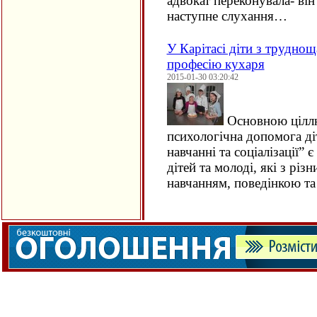
адвокат переконувала- він
наступне слухання…
У Карітасі діти з трудно
професію кухаря
2015-01-30 03:20:42
Основною ціллю
психологічна допомога ді
навчанні та соціалізації” 
дітей та молоді, які з рі
навчанням, поведінкою т