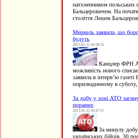
натхненником польських
Бальцеровичем. На початк
століття Лешек Бальцеро
Меркель заявила, що борг
будуть
2015-01-31 04:58:33
Канцлер ФРН А
можливість нового списан
заявила в інтерв’ю газеті
оприлюдненому в суботу,
За добу у зоні АТО загину
пораних
2015-01-31 04:47:21
За минулу добу
українських бійців, 30 по