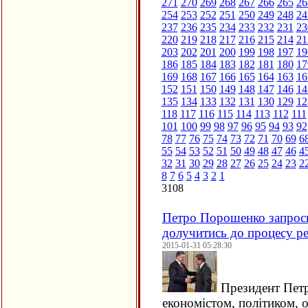
271
270
269
268
267
266
265
26
254
253
252
251
250
249
248
24
237
236
235
234
233
232
231
23
220
219
218
217
216
215
214
21
203
202
201
200
199
198
197
19
186
185
184
183
182
181
180
17
169
168
167
166
165
164
163
16
152
151
150
149
148
147
146
14
135
134
133
132
131
130
129
12
118
117
116
115
114
113
112
111
101
100
99
98
97
96
95
94
93
92
78
77
76
75
74
73
72
71
70
69
6
55
54
53
52
51
50
49
48
47
46
4
32
31
30
29
28
27
26
25
24
23
2
8
7
6
5
4
3
2
1
3108
Петро Порошенко запрос
долучитись до процесу ре
2015-01-31 05:28:30
Президент Петр
економістом, політиком, 