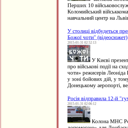
Перших 10 військовослуж
Коломийський військкомат
навчальний центр на Ль
У столиці відбудеться пр
Божої чоти" (відеосюжет)
2015-01-31 02:52:13
У Києві презен
про військові події на сх
чоти» режисерів Леоніда 
у зоні бойових дій, у тому
Донецькому аеропорті, ве
Росія відправила 12-й "г
2015-01-31 02:06:12
Колона МНС Рос
допомогою» для Донбасу 