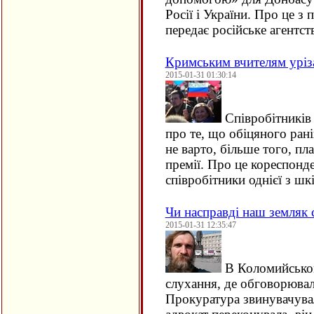
Росії і України. Про це з
передає російське агент
Кримським вчителям уріза
2015-01-31 01:30:14
Співробітників
про те, що обіцяного ран
не варто, більше того, пл
премії. Про це кореспонд
співробітники однієї з шк
Чи насправді наш земляк 
2015-01-31 12:35:47
В Коломийськом
слухання, де обговорювал
Прокуратура звинувачувал