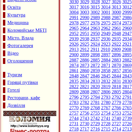
3030
3029
3028
3027
3026
3025
3017
3016
3015
3014
3013
3012
Освіта
3004
3003
3002
3001
3000
2999
Культура
2991
2990
2989
2988
2987
2986
Медицина
2978
2977
2976
2975
2974
2973
2965
2964
2963
2962
2961
2960
Коломийське МБТІ
2952
2951
2950
2949
2948
2947
Місто. Влада
2939
2938
2937
2936
2935
2934
2926
2925
2924
2923
2922
2921
Фотогалерея
2913
2912
2911
2910
2909
2908
Відео
2900
2899
2898
2897
2896
2895
2887
2886
2885
2884
2883
2882
Оголошення
2874
2873
2872
2871
2870
2869
2861
2860
2859
2858
2857
2856
Туризм
2848
2847
2846
2845
2844
2843
2835
2834
2833
2832
2831
2830
Горящі путівки
2822
2821
2820
2819
2818
2817
Готелі
2809
2808
2807
2806
2805
2804
2796
2795
2794
2793
2792
2791
Ресторани, кафе
2783
2782
2781
2780
2779
2778
Дозвілля
2770
2769
2768
2767
2766
2765
2757
2756
2755
2754
2753
2752
2744
2743
2742
2741
2740
2739
2731
2730
2729
2728
2727
2726
2718
2717
2716
2715
2714
2713