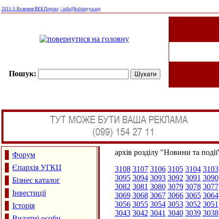
2015 © Коломия ВЕБ Портал
/ info@kolomyya.org
Пошук:
архів розділу "Новини та події
Форум
Єпархія УГКЦ
3108
3107
3106
3105
3104
3103
3095
3094
3093
3092
3091
3090
Бізнес каталог
3082
3081
3080
3079
3078
3077
Інвестиції
3069
3068
3067
3066
3065
3064
3056
3055
3054
3053
3052
3051
Історія
3043
3042
3041
3040
3039
3038
Видатні особи