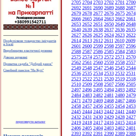
2705
2704
2703
2702
2701
2700
2692
2691
2690
2689
2688
2687
2679
2678
2677
2676
2675
2674
2666
2665
2664
2663
2662
2661
2653
2652
2651
2650
2649
2648
2640
2639
2638
2637
2636
2635
2627
2626
2625
2624
2623
2622
2614
2613
2612
2611
2610
2609
Профспілкове товариство імігрантів
в Італії
2601
2600
2599
2598
2597
2596
2588
2587
2586
2585
2584
2583
Виробництво еластичної резинки
2575
2574
2573
2572
2571
2570
Дзвони церковні
2562
2561
2560
2559
2558
2557
Приватна садиба "Добрий ранок"
2549
2548
2547
2546
2545
2544
Сімейний пансіон "На Куті"
2536
2535
2534
2533
2532
2531
2523
2522
2521
2520
2519
2518
2510
2509
2508
2507
2506
2505
2497
2496
2495
2494
2493
2492
2484
2483
2482
2481
2480
2479
2471
2470
2469
2468
2467
2466
2458
2457
2456
2455
2454
2453
2445
2444
2443
2442
2441
2440
2432
2431
2430
2429
2428
2427
переглянути каталог
2419
2418
2417
2416
2415
2414
2406
2405
2404
2403
2402
2401
2393
2392
2391
2390
2389
2388