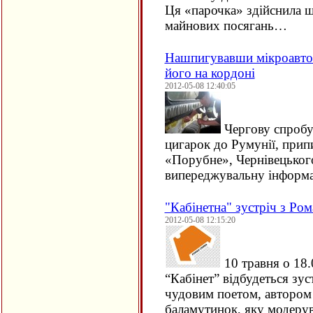
Ця «парочка» здійснила
майнових посягань…
Нашпигувавши мікроавтоб
його на кордоні
2012-05-08 12:40:05
Чергову спробу
цигарок до Румунії, при
«Порубне», Чернівецьког
випереджувальну інформа
"Кабінетна" зустріч з Р
2012-05-08 12:15:20
10 травня о 18.
“Кабінет” відбудеться зу
чудовим поетом, автором
баламутинок, яку модеру