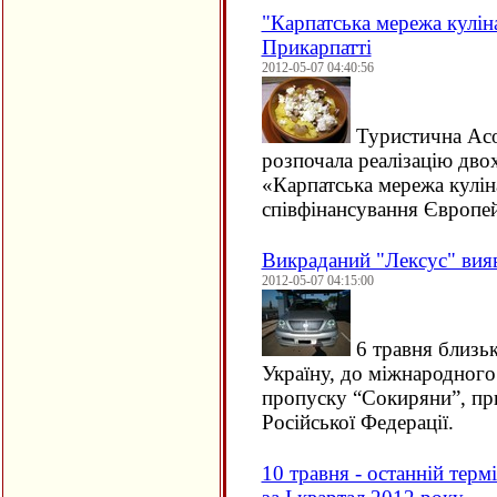
"Карпатська мережа кулін
Прикарпатті
2012-05-07 04:40:56
Туристична Асо
розпочала реалізацію дво
«Карпатська мережа кулін
співфінансування Європе
Викраданий "Лексус" вия
2012-05-07 04:15:00
6 травня близьк
Україну, до міжнародного
пропуску “Сокиряни”, пр
Російської Федерації.
10 травня - останній терм