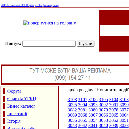
2015 © Коломия ВЕБ Портал
/ info@kolomyya.org
Пошук:
архів розділу "Новини та події
Форум
Єпархія УГКЦ
3108
3107
3106
3105
3104
3103
3095
3094
3093
3092
3091
3090
Бізнес каталог
3082
3081
3080
3079
3078
3077
Інвестиції
3069
3068
3067
3066
3065
3064
3056
3055
3054
3053
3052
3051
Історія
3043
3042
3041
3040
3039
3038
Видатні особи