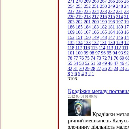
271
270
269
268
267
266
265
26
254
253
252
251
250
249
248
24
237
236
235
234
233
232
231
23
220
219
218
217
216
215
214
21
203
202
201
200
199
198
197
19
186
185
184
183
182
181
180
17
169
168
167
166
165
164
163
16
152
151
150
149
148
147
146
14
135
134
133
132
131
130
129
12
118
117
116
115
114
113
112
111
101
100
99
98
97
96
95
94
93
92
78
77
76
75
74
73
72
71
70
69
6
55
54
53
52
51
50
49
48
47
46
4
32
31
30
29
28
27
26
25
24
23
2
8
7
6
5
4
3
2
1
3108
Крадіжки металу поставил
2012-05-08 01:00:46
Крадіжки металу
річний мешканець Калуськ
злочинну діяльність малол