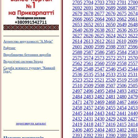
2705
2704
2703
2702
2701
2700
2692
2691
2690
2689
2688
2687
2679
2678
2677
2676
2675
2674
2666
2665
2664
2663
2662
2661
2653
2652
2651
2650
2649
2648
2640
2639
2638
2637
2636
2635
2627
2626
2625
2624
2623
2622
2614
2613
2612
2611
2610
2609
Агентство нерухомості "А.Мрія"
2601
2600
2599
2598
2597
2596
Рафтинг
2588
2587
2586
2585
2584
2583
Виробництво бетонних виробів
2575
2574
2573
2572
2571
2570
Водостічні системи Struga
2562
2561
2560
2559
2558
2557
2549
2548
2547
2546
2545
2544
Садиба зеленого туризму "Княжий
Град"
2536
2535
2534
2533
2532
2531
2523
2522
2521
2520
2519
2518
2510
2509
2508
2507
2506
2505
2497
2496
2495
2494
2493
2492
2484
2483
2482
2481
2480
2479
2471
2470
2469
2468
2467
2466
2458
2457
2456
2455
2454
2453
2445
2444
2443
2442
2441
2440
2432
2431
2430
2429
2428
2427
переглянути каталог
2419
2418
2417
2416
2415
2414
2406
2405
2404
2403
2402
2401
2393
2392
2391
2390
2389
2388