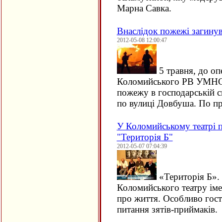
Марна Савка.
Внаслідок пожежі загинув
2012-05-08 12:00:47
5 травня, до оп
Коломийського РВ УМНС 
пожежу в господарській 
по вулиці Довбуша. По п
У Коломийському театрі п
"Територія Б"
2012-05-07 07:04:39
«Територія Б». 
Коломийського театру іме
про життя. Особливо гост
питання зятів-приймаків.