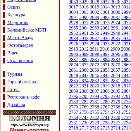
3030
3029
3028
3027
3026
3025
3017
3016
3015
3014
3013
3012
Освіта
3004
3003
3002
3001
3000
2999
Культура
2991
2990
2989
2988
2987
2986
Медицина
2978
2977
2976
2975
2974
2973
2965
2964
2963
2962
2961
2960
Коломийське МБТІ
2952
2951
2950
2949
2948
2947
Місто. Влада
2939
2938
2937
2936
2935
2934
2926
2925
2924
2923
2922
2921
Фотогалерея
2913
2912
2911
2910
2909
2908
Відео
2900
2899
2898
2897
2896
2895
2887
2886
2885
2884
2883
2882
Оголошення
2874
2873
2872
2871
2870
2869
2861
2860
2859
2858
2857
2856
Туризм
2848
2847
2846
2845
2844
2843
2835
2834
2833
2832
2831
2830
Горящі путівки
2822
2821
2820
2819
2818
2817
Готелі
2809
2808
2807
2806
2805
2804
2796
2795
2794
2793
2792
2791
Ресторани, кафе
2783
2782
2781
2780
2779
2778
Дозвілля
2770
2769
2768
2767
2766
2765
2757
2756
2755
2754
2753
2752
2744
2743
2742
2741
2740
2739
2731
2730
2729
2728
2727
2726
2718
2717
2716
2715
2714
2713