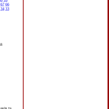
67
66
34
33
ий
аків та