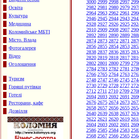
3000
2999
2998
2997
299
2982
2981
2980
2979
297
Освіта
2964
2963
2962
2961
296
Культура
2946
2945
2944
2943
294
Медицина
2928
2927
2926
2925
292
2910
2909
2908
2907
290
Коломийське МБТІ
2892
2891
2890
2889
288
Місто. Влада
2874
2873
2872
2871
287
2856
2855
2854
2853
285
Фотогалерея
2838
2837
2836
2835
283
Відео
2820
2819
2818
2817
281
2802
2801
2800
2799
279
Оголошення
2784
2783
2782
2781
278
2766
2765
2764
2763
276
Туризм
2748
2747
2746
2745
274
2730
2729
2728
2727
272
Горящі путівки
2712
2711
2710
2709
270
Готелі
2694
2693
2692
2691
269
2676
2675
2674
2673
267
Ресторани, кафе
2658
2657
2656
2655
265
Дозвілля
2640
2639
2638
2637
263
2622
2621
2620
2619
261
2604
2603
2602
2601
260
2586
2585
2584
2583
258
2568
2567
2566
2565
256