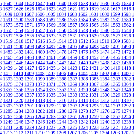
6
1645
1644
1643
1642
1641
1640
1639
1638
1637
1636
1635
1634
8
1627
1626
1625
1624
1623
1622
1621
1620
1619
1618
1617
1616
0
1609
1608
1607
1606
1605
1604
1603
1602
1601
1600
1599
1598
2
1591
1590
1589
1588
1587
1586
1585
1584
1583
1582
1581
1580
4
1573
1572
1571
1570
1569
1568
1567
1566
1565
1564
1563
1562
6
1555
1554
1553
1552
1551
1550
1549
1548
1547
1546
1545
1544
8
1537
1536
1535
1534
1533
1532
1531
1530
1529
1528
1527
1526
0
1519
1518
1517
1516
1515
1514
1513
1512
1511
1510
1509
1508
2
1501
1500
1499
1498
1497
1496
1495
1494
1493
1492
1491
1490
4
1483
1482
1481
1480
1479
1478
1477
1476
1475
1474
1473
1472
6
1465
1464
1463
1462
1461
1460
1459
1458
1457
1456
1455
1454
8
1447
1446
1445
1444
1443
1442
1441
1440
1439
1438
1437
1436
0
1429
1428
1427
1426
1425
1424
1423
1422
1421
1420
1419
1418
2
1411
1410
1409
1408
1407
1406
1405
1404
1403
1402
1401
1400
4
1393
1392
1391
1390
1389
1388
1387
1386
1385
1384
1383
1382
6
1375
1374
1373
1372
1371
1370
1369
1368
1367
1366
1365
1364
8
1357
1356
1355
1354
1353
1352
1351
1350
1349
1348
1347
1346
0
1339
1338
1337
1336
1335
1334
1333
1332
1331
1330
1329
1328
2
1321
1320
1319
1318
1317
1316
1315
1314
1313
1312
1311
1310
4
1303
1302
1301
1300
1299
1298
1297
1296
1295
1294
1293
1292
6
1285
1284
1283
1282
1281
1280
1279
1278
1277
1276
1275
1274
8
1267
1266
1265
1264
1263
1262
1261
1260
1259
1258
1257
1256
0
1249
1248
1247
1246
1245
1244
1243
1242
1241
1240
1239
1238
2
1231
1230
1229
1228
1227
1226
1225
1224
1223
1222
1221
1220
4
1213
1212
1211
1210
1209
1208
1207
1206
1205
1204
1203
1202