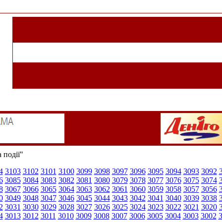
 події"
4
3103
3102
3101
3100
3099
3098
3097
3096
3095
3094
3093
3092
6
3085
3084
3083
3082
3081
3080
3079
3078
3077
3076
3075
3074
8
3067
3066
3065
3064
3063
3062
3061
3060
3059
3058
3057
3056
0
3049
3048
3047
3046
3045
3044
3043
3042
3041
3040
3039
3038
2
3031
3030
3029
3028
3027
3026
3025
3024
3023
3022
3021
3020
4
3013
3012
3011
3010
3009
3008
3007
3006
3005
3004
3003
3002