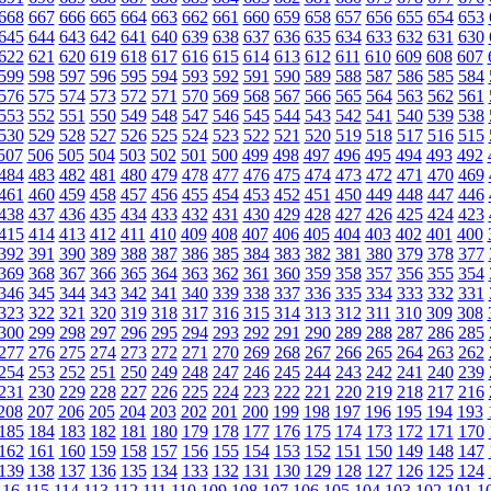
668
667
666
665
664
663
662
661
660
659
658
657
656
655
654
653
645
644
643
642
641
640
639
638
637
636
635
634
633
632
631
630
622
621
620
619
618
617
616
615
614
613
612
611
610
609
608
607
599
598
597
596
595
594
593
592
591
590
589
588
587
586
585
584
576
575
574
573
572
571
570
569
568
567
566
565
564
563
562
561
553
552
551
550
549
548
547
546
545
544
543
542
541
540
539
538
530
529
528
527
526
525
524
523
522
521
520
519
518
517
516
515
507
506
505
504
503
502
501
500
499
498
497
496
495
494
493
492
484
483
482
481
480
479
478
477
476
475
474
473
472
471
470
469
461
460
459
458
457
456
455
454
453
452
451
450
449
448
447
446
438
437
436
435
434
433
432
431
430
429
428
427
426
425
424
423
415
414
413
412
411
410
409
408
407
406
405
404
403
402
401
400
392
391
390
389
388
387
386
385
384
383
382
381
380
379
378
377
369
368
367
366
365
364
363
362
361
360
359
358
357
356
355
354
346
345
344
343
342
341
340
339
338
337
336
335
334
333
332
331
323
322
321
320
319
318
317
316
315
314
313
312
311
310
309
308
300
299
298
297
296
295
294
293
292
291
290
289
288
287
286
285
277
276
275
274
273
272
271
270
269
268
267
266
265
264
263
262
254
253
252
251
250
249
248
247
246
245
244
243
242
241
240
239
231
230
229
228
227
226
225
224
223
222
221
220
219
218
217
216
208
207
206
205
204
203
202
201
200
199
198
197
196
195
194
193
185
184
183
182
181
180
179
178
177
176
175
174
173
172
171
170
162
161
160
159
158
157
156
155
154
153
152
151
150
149
148
147
139
138
137
136
135
134
133
132
131
130
129
128
127
126
125
124
116
115
114
113
112
111
110
109
108
107
106
105
104
103
102
101
1