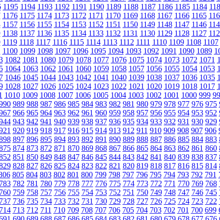
6
1195
1194
1193
1192
1191
1190
1189
1188
1187
1186
1185
1184
11
7
1176
1175
1174
1173
1172
1171
1170
1169
1168
1167
1166
1165
116
8
1157
1156
1155
1154
1153
1152
1151
1150
1149
1148
1147
1146
114
9
1138
1137
1136
1135
1134
1133
1132
1131
1130
1129
1128
1127
112
0
1119
1118
1117
1116
1115
1114
1113
1112
1111
1110
1109
1108
1107
1
1100
1099
1098
1097
1096
1095
1094
1093
1092
1091
1090
1089
1
3
1082
1081
1080
1079
1078
1077
1076
1075
1074
1073
1072
1071
5
1064
1063
1062
1061
1060
1059
1058
1057
1056
1055
1054
1053
7
1046
1045
1044
1043
1042
1041
1040
1039
1038
1037
1036
1035
9
1028
1027
1026
1025
1024
1023
1022
1021
1020
1019
1018
1017
1
1010
1009
1008
1007
1006
1005
1004
1003
1002
1001
1000
999
9
990
989
988
987
986
985
984
983
982
981
980
979
978
977
976
975
967
966
965
964
963
962
961
960
959
958
957
956
955
954
953
952
944
943
942
941
940
939
938
937
936
935
934
933
932
931
930
929
921
920
919
918
917
916
915
914
913
912
911
910
909
908
907
906
898
897
896
895
894
893
892
891
890
889
888
887
886
885
884
883
875
874
873
872
871
870
869
868
867
866
865
864
863
862
861
860
852
851
850
849
848
847
846
845
844
843
842
841
840
839
838
837
829
828
827
826
825
824
823
822
821
820
819
818
817
816
815
814
806
805
804
803
802
801
800
799
798
797
796
795
794
793
792
791
783
782
781
780
779
778
777
776
775
774
773
772
771
770
769
768
760
759
758
757
756
755
754
753
752
751
750
749
748
747
746
745
737
736
735
734
733
732
731
730
729
728
727
726
725
724
723
722
714
713
712
711
710
709
708
707
706
705
704
703
702
701
700
699
691
690
689
688
687
686
685
684
683
682
681
680
679
678
677
676