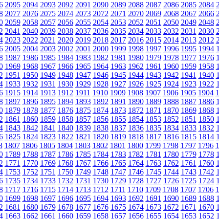
6
2095
2094
2093
2092
2091
2090
2089
2088
2087
2086
2085
2084
8
2077
2076
2075
2074
2073
2072
2071
2070
2069
2068
2067
2066
0
2059
2058
2057
2056
2055
2054
2053
2052
2051
2050
2049
2048
2
2041
2040
2039
2038
2037
2036
2035
2034
2033
2032
2031
2030
4
2023
2022
2021
2020
2019
2018
2017
2016
2015
2014
2013
2012
6
2005
2004
2003
2002
2001
2000
1999
1998
1997
1996
1995
1994
8
1987
1986
1985
1984
1983
1982
1981
1980
1979
1978
1977
1976
0
1969
1968
1967
1966
1965
1964
1963
1962
1961
1960
1959
1958
2
1951
1950
1949
1948
1947
1946
1945
1944
1943
1942
1941
1940
4
1933
1932
1931
1930
1929
1928
1927
1926
1925
1924
1923
1922
6
1915
1914
1913
1912
1911
1910
1909
1908
1907
1906
1905
1904
8
1897
1896
1895
1894
1893
1892
1891
1890
1889
1888
1887
1886
0
1879
1878
1877
1876
1875
1874
1873
1872
1871
1870
1869
1868
2
1861
1860
1859
1858
1857
1856
1855
1854
1853
1852
1851
1850
4
1843
1842
1841
1840
1839
1838
1837
1836
1835
1834
1833
1832
6
1825
1824
1823
1822
1821
1820
1819
1818
1817
1816
1815
1814
8
1807
1806
1805
1804
1803
1802
1801
1800
1799
1798
1797
1796
0
1789
1788
1787
1786
1785
1784
1783
1782
1781
1780
1779
1778
2
1771
1770
1769
1768
1767
1766
1765
1764
1763
1762
1761
1760
4
1753
1752
1751
1750
1749
1748
1747
1746
1745
1744
1743
1742
6
1735
1734
1733
1732
1731
1730
1729
1728
1727
1726
1725
1724
8
1717
1716
1715
1714
1713
1712
1711
1710
1709
1708
1707
1706
0
1699
1698
1697
1696
1695
1694
1693
1692
1691
1690
1689
1688
2
1681
1680
1679
1678
1677
1676
1675
1674
1673
1672
1671
1670
4
1663
1662
1661
1660
1659
1658
1657
1656
1655
1654
1653
1652