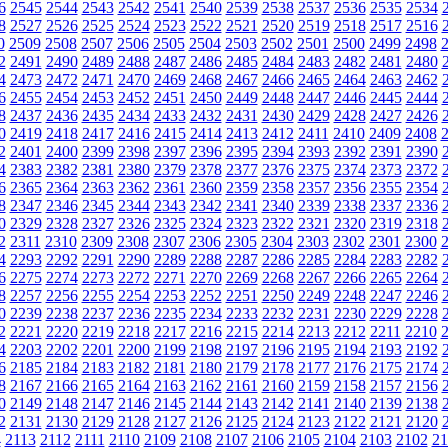
6
2545
2544
2543
2542
2541
2540
2539
2538
2537
2536
2535
2534
8
2527
2526
2525
2524
2523
2522
2521
2520
2519
2518
2517
2516
0
2509
2508
2507
2506
2505
2504
2503
2502
2501
2500
2499
2498
2
2491
2490
2489
2488
2487
2486
2485
2484
2483
2482
2481
2480
4
2473
2472
2471
2470
2469
2468
2467
2466
2465
2464
2463
2462
6
2455
2454
2453
2452
2451
2450
2449
2448
2447
2446
2445
2444
8
2437
2436
2435
2434
2433
2432
2431
2430
2429
2428
2427
2426
0
2419
2418
2417
2416
2415
2414
2413
2412
2411
2410
2409
2408
2
2401
2400
2399
2398
2397
2396
2395
2394
2393
2392
2391
2390
4
2383
2382
2381
2380
2379
2378
2377
2376
2375
2374
2373
2372
6
2365
2364
2363
2362
2361
2360
2359
2358
2357
2356
2355
2354
8
2347
2346
2345
2344
2343
2342
2341
2340
2339
2338
2337
2336
0
2329
2328
2327
2326
2325
2324
2323
2322
2321
2320
2319
2318
2
2311
2310
2309
2308
2307
2306
2305
2304
2303
2302
2301
2300
4
2293
2292
2291
2290
2289
2288
2287
2286
2285
2284
2283
2282
6
2275
2274
2273
2272
2271
2270
2269
2268
2267
2266
2265
2264
8
2257
2256
2255
2254
2253
2252
2251
2250
2249
2248
2247
2246
0
2239
2238
2237
2236
2235
2234
2233
2232
2231
2230
2229
2228
2
2221
2220
2219
2218
2217
2216
2215
2214
2213
2212
2211
2210
4
2203
2202
2201
2200
2199
2198
2197
2196
2195
2194
2193
2192
6
2185
2184
2183
2182
2181
2180
2179
2178
2177
2176
2175
2174
8
2167
2166
2165
2164
2163
2162
2161
2160
2159
2158
2157
2156
0
2149
2148
2147
2146
2145
2144
2143
2142
2141
2140
2139
2138
2
2131
2130
2129
2128
2127
2126
2125
2124
2123
2122
2121
2120
4
2113
2112
2111
2110
2109
2108
2107
2106
2105
2104
2103
2102
21