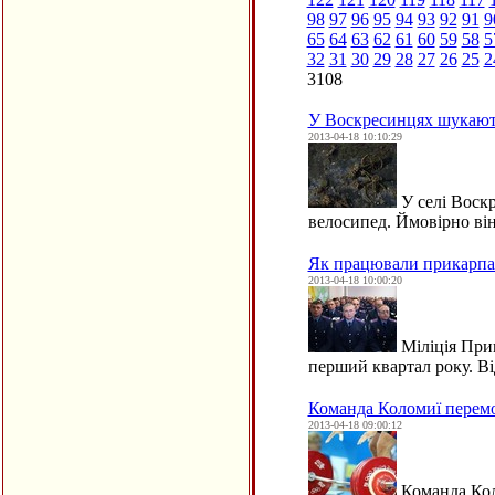
98
97
96
95
94
93
92
91
9
65
64
63
62
61
60
59
58
5
32
31
30
29
28
27
26
25
2
3108
У Воскресинцях шукают
2013-04-18 10:10:29
У селі Воск
велосипед. Ймовірно в
Як працювали прикарпат
2013-04-18 10:00:20
Міліція Прик
перший квартал року. В
Команда Коломиї перемог
2013-04-18 09:00:12
Команда Коло