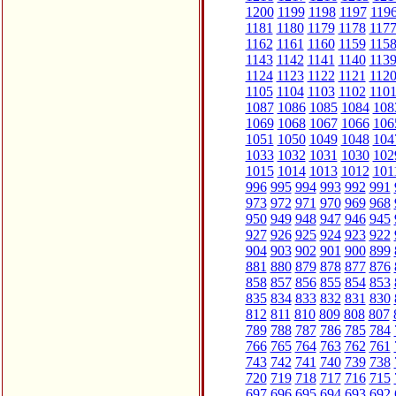
1200
1199
1198
1197
119
1181
1180
1179
1178
117
1162
1161
1160
1159
115
1143
1142
1141
1140
113
1124
1123
1122
1121
112
1105
1104
1103
1102
110
1087
1086
1085
1084
108
1069
1068
1067
1066
106
1051
1050
1049
1048
104
1033
1032
1031
1030
102
1015
1014
1013
1012
101
996
995
994
993
992
991
973
972
971
970
969
968
950
949
948
947
946
945
927
926
925
924
923
922
904
903
902
901
900
899
881
880
879
878
877
876
858
857
856
855
854
853
835
834
833
832
831
830
812
811
810
809
808
807
789
788
787
786
785
784
766
765
764
763
762
761
743
742
741
740
739
738
720
719
718
717
716
715
697
696
695
694
693
692