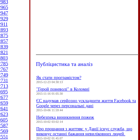
2983
2965
2947
2929
2911
2893
2875
2857
2839
2821
2803
Публіцистика та аналіз
2785
2767
2749
Як стати програмістом?
2731
2015-12-23 04:30:13
2713
"Герой поневолі" в Коломиї
2695
2015-11-16 01:05:30
2677
ЄC надумав серйозно ускладнити життя Facebook та
2659
Google через персональні дані
2641
2015-10-06 11:59:44
2623
Небезпека виникнення пожеж
2605
2015-10-02 03:02:14
2587
Про прощання з життям: у Данії існує служба, що
2569
виконує останні бажання невиліковних людей.
2551
2015-10-02 01:45:07