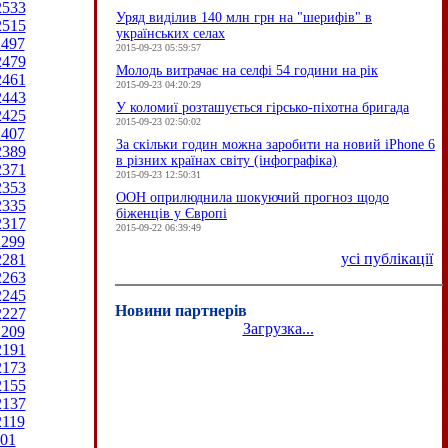
2533
Уряд виділив 140 млн грн на "шерифів" в
2515
українських селах
2497
2015-09-23 05:59:57
2479
Молодь витрачає на селфі 54 години на рік
2461
2015-09-23 04:20:29
2443
У коломиї розташується гірсько-піхотна бригада
2425
2015-09-23 02:50:02
2407
За скільки годин можна заробити на новий iPhone 6
2389
в різних країнах світу (інфографіка)
2371
2015-09-23 12:50:31
2353
ООН оприлюднила шокуючий прогноз щодо
2335
біженців у Європі
2317
2015-09-22 06:39:49
2299
усі публікації
2281
2263
2245
Новини партнерів
2227
Загрузка...
2209
2191
2173
2155
2137
2119
01