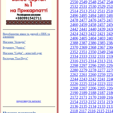
2550
2549
2548
2547
254
2532
2531
2530
2529
252
2514
2513
2512
2511
251
2496
2495
2494
2493
249
2478
2477
2476
2475
247
2460
2459
2458
2457
245
2442
2441
2440
2439
243
2424
2423
2422
2421
242
Виробництво вікон та дверей з ПВХ та
алюмінію
2406
2405
2404
2403
240
2388
2387
2386
2385
238
Магазин "Алладін"
2370
2369
2368
2367
236
Будцентр "Деніго"
2352
2351
2350
2349
234
Магазин "Софія" - жіночий одяг
2334
2333
2332
2331
233
Ресторан "Гал-Прут"
2316
2315
2314
2313
231
2298
2297
2296
2295
229
2280
2279
2278
2277
227
2262
2261
2260
2259
225
2244
2243
2242
2241
224
2226
2225
2224
2223
222
2208
2207
2206
2205
220
2190
2189
2188
2187
218
2172
2171
2170
2169
216
переглянути каталог
2154
2153
2152
2151
215
2136
2135
2134
2133
213
2118
2117
2116
2115
211