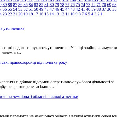
0
89
88
87
86
85
84
83
82
81
80
79
78
77
76
75
74
73
72
71
70
69
68
7
56
55
54
53
52
51
50
49
48
47
46
45
44
43
42
41
40
39
38
37
36
35
4
23
22
21
20
19
18
17
16
15
14
13
12
11
10
9
8
7
6
5
4
3
2
1
ь утопленика
ресинці водолази шукають утопленика. У річці знайшли замулен
ін належить…
ські правоохоронці від початку року
арпаття підбиває підсумки оперативно-службової діяльності за
ідбулося розширене засідання…
ла на чемпіонаті області з важкої атлетики
миї перемогла на чемпіонаті області з важкої атлетики серед юн