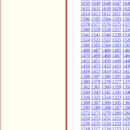
1650
1649
1648
1647
164
1632
1631
1630
1629
162
1614
1613
1612
1611
161
1596
1595
1594
1593
159
1578
1577
1576
1575
157
1560
1559
1558
1557
155
1542
1541
1540
1539
153
1524
1523
1522
1521
152
1506
1505
1504
1503
150
1488
1487
1486
1485
148
1470
1469
1468
1467
146
1452
1451
1450
1449
144
1434
1433
1432
1431
143
1416
1415
1414
1413
141
1398
1397
1396
1395
139
1380
1379
1378
1377
137
1362
1361
1360
1359
135
1344
1343
1342
1341
134
1326
1325
1324
1323
132
1308
1307
1306
1305
130
1290
1289
1288
1287
128
1272
1271
1270
1269
126
1254
1253
1252
1251
125
1236
1235
1234
1233
123
1218
1217
1216
1215
121