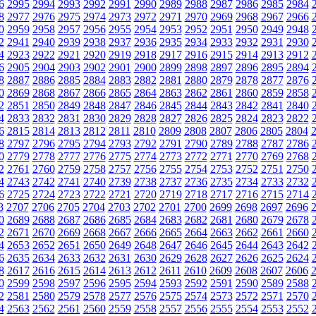
6
2995
2994
2993
2992
2991
2990
2989
2988
2987
2986
2985
2984
8
2977
2976
2975
2974
2973
2972
2971
2970
2969
2968
2967
2966
0
2959
2958
2957
2956
2955
2954
2953
2952
2951
2950
2949
2948
2
2941
2940
2939
2938
2937
2936
2935
2934
2933
2932
2931
2930
4
2923
2922
2921
2920
2919
2918
2917
2916
2915
2914
2913
2912
6
2905
2904
2903
2902
2901
2900
2899
2898
2897
2896
2895
2894
8
2887
2886
2885
2884
2883
2882
2881
2880
2879
2878
2877
2876
0
2869
2868
2867
2866
2865
2864
2863
2862
2861
2860
2859
2858
2
2851
2850
2849
2848
2847
2846
2845
2844
2843
2842
2841
2840
4
2833
2832
2831
2830
2829
2828
2827
2826
2825
2824
2823
2822
6
2815
2814
2813
2812
2811
2810
2809
2808
2807
2806
2805
2804
8
2797
2796
2795
2794
2793
2792
2791
2790
2789
2788
2787
2786
0
2779
2778
2777
2776
2775
2774
2773
2772
2771
2770
2769
2768
2
2761
2760
2759
2758
2757
2756
2755
2754
2753
2752
2751
2750
4
2743
2742
2741
2740
2739
2738
2737
2736
2735
2734
2733
2732
6
2725
2724
2723
2722
2721
2720
2719
2718
2717
2716
2715
2714
8
2707
2706
2705
2704
2703
2702
2701
2700
2699
2698
2697
2696
0
2689
2688
2687
2686
2685
2684
2683
2682
2681
2680
2679
2678
2
2671
2670
2669
2668
2667
2666
2665
2664
2663
2662
2661
2660
4
2653
2652
2651
2650
2649
2648
2647
2646
2645
2644
2643
2642
6
2635
2634
2633
2632
2631
2630
2629
2628
2627
2626
2625
2624
8
2617
2616
2615
2614
2613
2612
2611
2610
2609
2608
2607
2606
0
2599
2598
2597
2596
2595
2594
2593
2592
2591
2590
2589
2588
2
2581
2580
2579
2578
2577
2576
2575
2574
2573
2572
2571
2570
4
2563
2562
2561
2560
2559
2558
2557
2556
2555
2554
2553
2552