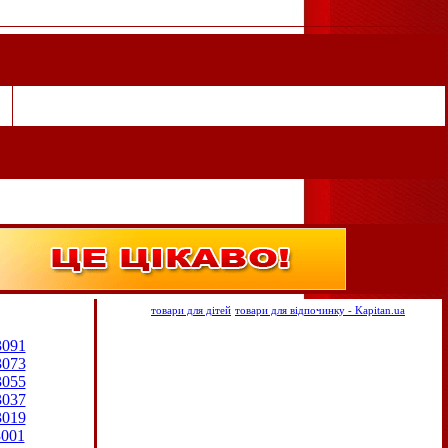
товари для дітей
товари для відпочинку - Kapitan.ua
3091
3073
3055
3037
3019
3001