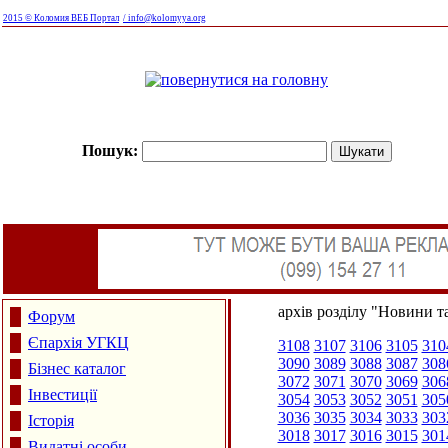
2015 © Коломия ВЕБ Портал
/ info@kolomyya.org
Пошук:
архів розділу "Новини та
Форум
Єпархія УГКЦ
3108
3107
3106
3105
310
3090
3089
3088
3087
308
Бізнес каталог
3072
3071
3070
3069
306
Інвестиції
3054
3053
3052
3051
305
3036
3035
3034
3033
303
Історія
3018
3017
3016
3015
301
Видатні особи