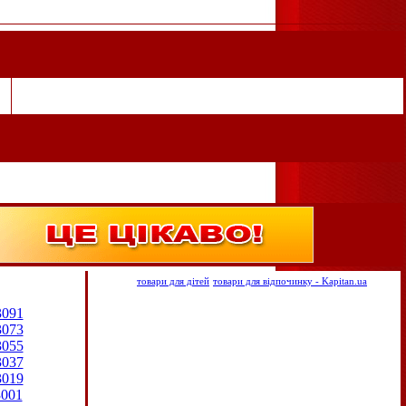
товари для дітей
товари для відпочинку - Kapitan.ua
3091
3073
3055
3037
3019
3001