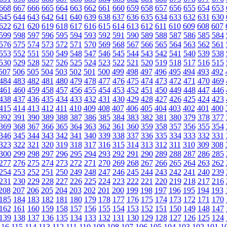
668
667
666
665
664
663
662
661
660
659
658
657
656
655
654
653
645
644
643
642
641
640
639
638
637
636
635
634
633
632
631
630
622
621
620
619
618
617
616
615
614
613
612
611
610
609
608
607
599
598
597
596
595
594
593
592
591
590
589
588
587
586
585
584
576
575
574
573
572
571
570
569
568
567
566
565
564
563
562
561
553
552
551
550
549
548
547
546
545
544
543
542
541
540
539
538
530
529
528
527
526
525
524
523
522
521
520
519
518
517
516
515
507
506
505
504
503
502
501
500
499
498
497
496
495
494
493
492
484
483
482
481
480
479
478
477
476
475
474
473
472
471
470
469
461
460
459
458
457
456
455
454
453
452
451
450
449
448
447
446
438
437
436
435
434
433
432
431
430
429
428
427
426
425
424
423
415
414
413
412
411
410
409
408
407
406
405
404
403
402
401
400
392
391
390
389
388
387
386
385
384
383
382
381
380
379
378
377
369
368
367
366
365
364
363
362
361
360
359
358
357
356
355
354
346
345
344
343
342
341
340
339
338
337
336
335
334
333
332
331
323
322
321
320
319
318
317
316
315
314
313
312
311
310
309
308
300
299
298
297
296
295
294
293
292
291
290
289
288
287
286
285
277
276
275
274
273
272
271
270
269
268
267
266
265
264
263
262
254
253
252
251
250
249
248
247
246
245
244
243
242
241
240
239
231
230
229
228
227
226
225
224
223
222
221
220
219
218
217
216
208
207
206
205
204
203
202
201
200
199
198
197
196
195
194
193
185
184
183
182
181
180
179
178
177
176
175
174
173
172
171
170
162
161
160
159
158
157
156
155
154
153
152
151
150
149
148
147
139
138
137
136
135
134
133
132
131
130
129
128
127
126
125
124
116
115
114
113
112
111
110
109
108
107
106
105
104
103
102
101
1