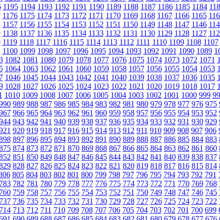
6
1195
1194
1193
1192
1191
1190
1189
1188
1187
1186
1185
1184
11
7
1176
1175
1174
1173
1172
1171
1170
1169
1168
1167
1166
1165
116
8
1157
1156
1155
1154
1153
1152
1151
1150
1149
1148
1147
1146
114
9
1138
1137
1136
1135
1134
1133
1132
1131
1130
1129
1128
1127
112
0
1119
1118
1117
1116
1115
1114
1113
1112
1111
1110
1109
1108
1107
1
1100
1099
1098
1097
1096
1095
1094
1093
1092
1091
1090
1089
1
3
1082
1081
1080
1079
1078
1077
1076
1075
1074
1073
1072
1071
5
1064
1063
1062
1061
1060
1059
1058
1057
1056
1055
1054
1053
7
1046
1045
1044
1043
1042
1041
1040
1039
1038
1037
1036
1035
9
1028
1027
1026
1025
1024
1023
1022
1021
1020
1019
1018
1017
1
1010
1009
1008
1007
1006
1005
1004
1003
1002
1001
1000
999
9
990
989
988
987
986
985
984
983
982
981
980
979
978
977
976
975
967
966
965
964
963
962
961
960
959
958
957
956
955
954
953
952
944
943
942
941
940
939
938
937
936
935
934
933
932
931
930
929
921
920
919
918
917
916
915
914
913
912
911
910
909
908
907
906
898
897
896
895
894
893
892
891
890
889
888
887
886
885
884
883
875
874
873
872
871
870
869
868
867
866
865
864
863
862
861
860
852
851
850
849
848
847
846
845
844
843
842
841
840
839
838
837
829
828
827
826
825
824
823
822
821
820
819
818
817
816
815
814
806
805
804
803
802
801
800
799
798
797
796
795
794
793
792
791
783
782
781
780
779
778
777
776
775
774
773
772
771
770
769
768
760
759
758
757
756
755
754
753
752
751
750
749
748
747
746
745
737
736
735
734
733
732
731
730
729
728
727
726
725
724
723
722
714
713
712
711
710
709
708
707
706
705
704
703
702
701
700
699
691
690
689
688
687
686
685
684
683
682
681
680
679
678
677
676