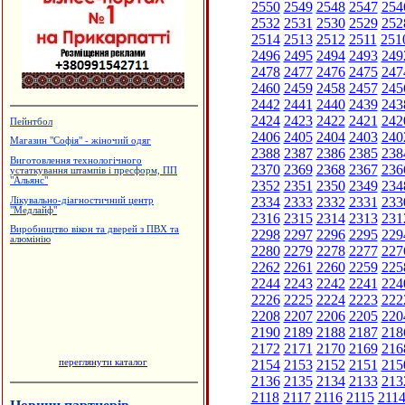
2550
2549
2548
2547
254
2532
2531
2530
2529
252
2514
2513
2512
2511
251
2496
2495
2494
2493
249
2478
2477
2476
2475
247
2460
2459
2458
2457
245
2442
2441
2440
2439
243
2424
2423
2422
2421
242
Пейнтбол
2406
2405
2404
2403
240
Магазин "Софія" - жіночий одяг
2388
2387
2386
2385
238
Виготовлення технологічного
2370
2369
2368
2367
236
устаткування штампів і пресформ, ПП
"Альянс"
2352
2351
2350
2349
234
2334
2333
2332
2331
233
Лікувально-діагностичний центр
"Медлайф"
2316
2315
2314
2313
231
Виробництво вікон та дверей з ПВХ та
2298
2297
2296
2295
229
алюмінію
2280
2279
2278
2277
227
2262
2261
2260
2259
225
2244
2243
2242
2241
224
2226
2225
2224
2223
222
2208
2207
2206
2205
220
2190
2189
2188
2187
218
2172
2171
2170
2169
216
переглянути каталог
2154
2153
2152
2151
215
2136
2135
2134
2133
213
2118
2117
2116
2115
211