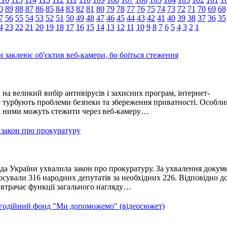
0
89
88
87
86
85
84
83
82
81
80
79
78
77
76
75
74
73
72
71
70
69
68
7
56
55
54
53
52
51
50
49
48
47
46
45
44
43
42
41
40
39
38
37
36
35
4
23
22
21
20
19
18
17
16
15
14
13
12
11
10
9
8
7
6
5
4
3
2
1
 заклеює об'єктив веб-камери, бо боїться стеження
а великий вибір антивірусів і захисних програм, інтернет-
е турбують проблеми безпеки та збереження приватності. Особли
а ними можуть стежити через веб-камеру…
 закон про прокуратуру
а України ухвалила закон про прокуратуру. За ухвалення докум
сували 316 народних депутатів за необхідних 226. Відповідно д
 втрачає функції загального нагляду…
агодійний фонд "Ми допоможемо" (відеосюжет)