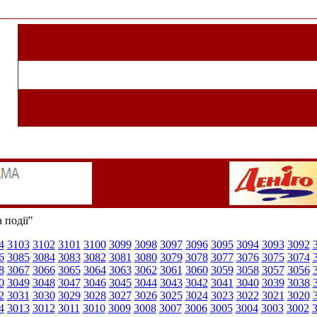
 події"
4
3103
3102
3101
3100
3099
3098
3097
3096
3095
3094
3093
3092
6
3085
3084
3083
3082
3081
3080
3079
3078
3077
3076
3075
3074
8
3067
3066
3065
3064
3063
3062
3061
3060
3059
3058
3057
3056
0
3049
3048
3047
3046
3045
3044
3043
3042
3041
3040
3039
3038
2
3031
3030
3029
3028
3027
3026
3025
3024
3023
3022
3021
3020
4
3013
3012
3011
3010
3009
3008
3007
3006
3005
3004
3003
3002