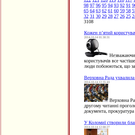
98
97
96
95
94
93
92
91
9
65
64
63
62
61
60
59
58
5
32
31
30
29
28
27
26
25
2
3108
Кожен п’ятий користувач
2014-10-14 01:30:31
Незважаючи н
користувачів все частіш
люди побоюються, що з
Верховна Рада ухвалила
2014-10-14 12:35:43
Верховна Рад
другому читанні проголо
документа, прокуратура
У Коломиї створили бл
2014-10-14 12:00:27