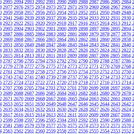
6
2995
2994
2993
2992
2991
2990
2989
2988
2987
2986
2985
2984
8
2977
2976
2975
2974
2973
2972
2971
2970
2969
2968
2967
2966
0
2959
2958
2957
2956
2955
2954
2953
2952
2951
2950
2949
2948
2
2941
2940
2939
2938
2937
2936
2935
2934
2933
2932
2931
2930
4
2923
2922
2921
2920
2919
2918
2917
2916
2915
2914
2913
2912
6
2905
2904
2903
2902
2901
2900
2899
2898
2897
2896
2895
2894
8
2887
2886
2885
2884
2883
2882
2881
2880
2879
2878
2877
2876
0
2869
2868
2867
2866
2865
2864
2863
2862
2861
2860
2859
2858
2
2851
2850
2849
2848
2847
2846
2845
2844
2843
2842
2841
2840
4
2833
2832
2831
2830
2829
2828
2827
2826
2825
2824
2823
2822
6
2815
2814
2813
2812
2811
2810
2809
2808
2807
2806
2805
2804
8
2797
2796
2795
2794
2793
2792
2791
2790
2789
2788
2787
2786
0
2779
2778
2777
2776
2775
2774
2773
2772
2771
2770
2769
2768
2
2761
2760
2759
2758
2757
2756
2755
2754
2753
2752
2751
2750
4
2743
2742
2741
2740
2739
2738
2737
2736
2735
2734
2733
2732
6
2725
2724
2723
2722
2721
2720
2719
2718
2717
2716
2715
2714
8
2707
2706
2705
2704
2703
2702
2701
2700
2699
2698
2697
2696
0
2689
2688
2687
2686
2685
2684
2683
2682
2681
2680
2679
2678
2
2671
2670
2669
2668
2667
2666
2665
2664
2663
2662
2661
2660
4
2653
2652
2651
2650
2649
2648
2647
2646
2645
2644
2643
2642
6
2635
2634
2633
2632
2631
2630
2629
2628
2627
2626
2625
2624
8
2617
2616
2615
2614
2613
2612
2611
2610
2609
2608
2607
2606
0
2599
2598
2597
2596
2595
2594
2593
2592
2591
2590
2589
2588
2
2581
2580
2579
2578
2577
2576
2575
2574
2573
2572
2571
2570
4
2563
2562
2561
2560
2559
2558
2557
2556
2555
2554
2553
2552