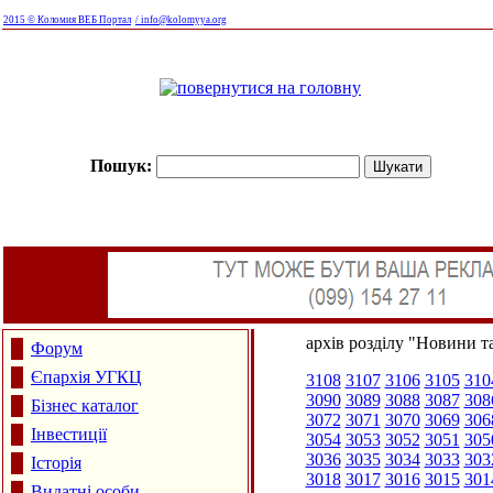
2015 © Коломия ВЕБ Портал
/ info@kolomyya.org
Пошук:
архів розділу "Новини та
Форум
Єпархія УГКЦ
3108
3107
3106
3105
310
3090
3089
3088
3087
308
Бізнес каталог
3072
3071
3070
3069
306
Інвестиції
3054
3053
3052
3051
305
3036
3035
3034
3033
303
Історія
3018
3017
3016
3015
301
Видатні особи