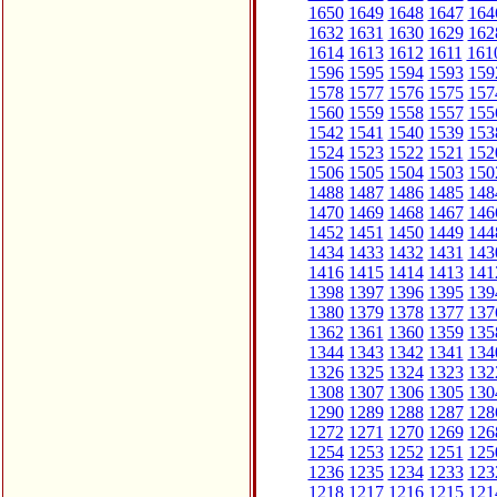
1650
1649
1648
1647
164
1632
1631
1630
1629
162
1614
1613
1612
1611
161
1596
1595
1594
1593
159
1578
1577
1576
1575
157
1560
1559
1558
1557
155
1542
1541
1540
1539
153
1524
1523
1522
1521
152
1506
1505
1504
1503
150
1488
1487
1486
1485
148
1470
1469
1468
1467
146
1452
1451
1450
1449
144
1434
1433
1432
1431
143
1416
1415
1414
1413
141
1398
1397
1396
1395
139
1380
1379
1378
1377
137
1362
1361
1360
1359
135
1344
1343
1342
1341
134
1326
1325
1324
1323
132
1308
1307
1306
1305
130
1290
1289
1288
1287
128
1272
1271
1270
1269
126
1254
1253
1252
1251
125
1236
1235
1234
1233
123
1218
1217
1216
1215
121