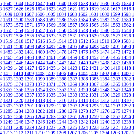
6
1645
1644
1643
1642
1641
1640
1639
1638
1637
1636
1635
1634
8
1627
1626
1625
1624
1623
1622
1621
1620
1619
1618
1617
1616
0
1609
1608
1607
1606
1605
1604
1603
1602
1601
1600
1599
1598
2
1591
1590
1589
1588
1587
1586
1585
1584
1583
1582
1581
1580
4
1573
1572
1571
1570
1569
1568
1567
1566
1565
1564
1563
1562
6
1555
1554
1553
1552
1551
1550
1549
1548
1547
1546
1545
1544
8
1537
1536
1535
1534
1533
1532
1531
1530
1529
1528
1527
1526
0
1519
1518
1517
1516
1515
1514
1513
1512
1511
1510
1509
1508
2
1501
1500
1499
1498
1497
1496
1495
1494
1493
1492
1491
1490
4
1483
1482
1481
1480
1479
1478
1477
1476
1475
1474
1473
1472
6
1465
1464
1463
1462
1461
1460
1459
1458
1457
1456
1455
1454
8
1447
1446
1445
1444
1443
1442
1441
1440
1439
1438
1437
1436
0
1429
1428
1427
1426
1425
1424
1423
1422
1421
1420
1419
1418
2
1411
1410
1409
1408
1407
1406
1405
1404
1403
1402
1401
1400
4
1393
1392
1391
1390
1389
1388
1387
1386
1385
1384
1383
1382
6
1375
1374
1373
1372
1371
1370
1369
1368
1367
1366
1365
1364
8
1357
1356
1355
1354
1353
1352
1351
1350
1349
1348
1347
1346
0
1339
1338
1337
1336
1335
1334
1333
1332
1331
1330
1329
1328
2
1321
1320
1319
1318
1317
1316
1315
1314
1313
1312
1311
1310
4
1303
1302
1301
1300
1299
1298
1297
1296
1295
1294
1293
1292
6
1285
1284
1283
1282
1281
1280
1279
1278
1277
1276
1275
1274
8
1267
1266
1265
1264
1263
1262
1261
1260
1259
1258
1257
1256
0
1249
1248
1247
1246
1245
1244
1243
1242
1241
1240
1239
1238
2
1231
1230
1229
1228
1227
1226
1225
1224
1223
1222
1221
1220
4
1213
1212
1211
1210
1209
1208
1207
1206
1205
1204
1203
1202