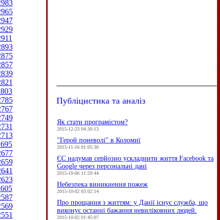
2983
2965
2947
2929
2911
2893
2875
2857
2839
2821
2803
Публіцистика та аналіз
2785
2767
2749
Як стати програмістом?
2731
2015-12-23 04:30:13
2713
"Герой поневолі" в Коломиї
2695
2015-11-16 01:05:30
2677
ЄC надумав серйозно ускладнити життя Facebook та
2659
Google через персональні дані
2641
2015-10-06 11:59:44
2623
Небезпека виникнення пожеж
2605
2015-10-02 03:02:14
2587
Про прощання з життям: у Данії існує служба, що
2569
виконує останні бажання невиліковних людей.
2551
2015-10-02 01:45:07