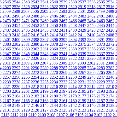
6
2545
2544
2543
2542
2541
2540
2539
2538
2537
2536
2535
2534
8
2527
2526
2525
2524
2523
2522
2521
2520
2519
2518
2517
2516
0
2509
2508
2507
2506
2505
2504
2503
2502
2501
2500
2499
2498
2
2491
2490
2489
2488
2487
2486
2485
2484
2483
2482
2481
2480
4
2473
2472
2471
2470
2469
2468
2467
2466
2465
2464
2463
2462
6
2455
2454
2453
2452
2451
2450
2449
2448
2447
2446
2445
2444
8
2437
2436
2435
2434
2433
2432
2431
2430
2429
2428
2427
2426
0
2419
2418
2417
2416
2415
2414
2413
2412
2411
2410
2409
2408
2
2401
2400
2399
2398
2397
2396
2395
2394
2393
2392
2391
2390
4
2383
2382
2381
2380
2379
2378
2377
2376
2375
2374
2373
2372
6
2365
2364
2363
2362
2361
2360
2359
2358
2357
2356
2355
2354
8
2347
2346
2345
2344
2343
2342
2341
2340
2339
2338
2337
2336
0
2329
2328
2327
2326
2325
2324
2323
2322
2321
2320
2319
2318
2
2311
2310
2309
2308
2307
2306
2305
2304
2303
2302
2301
2300
4
2293
2292
2291
2290
2289
2288
2287
2286
2285
2284
2283
2282
6
2275
2274
2273
2272
2271
2270
2269
2268
2267
2266
2265
2264
8
2257
2256
2255
2254
2253
2252
2251
2250
2249
2248
2247
2246
0
2239
2238
2237
2236
2235
2234
2233
2232
2231
2230
2229
2228
2
2221
2220
2219
2218
2217
2216
2215
2214
2213
2212
2211
2210
4
2203
2202
2201
2200
2199
2198
2197
2196
2195
2194
2193
2192
6
2185
2184
2183
2182
2181
2180
2179
2178
2177
2176
2175
2174
8
2167
2166
2165
2164
2163
2162
2161
2160
2159
2158
2157
2156
0
2149
2148
2147
2146
2145
2144
2143
2142
2141
2140
2139
2138
2
2131
2130
2129
2128
2127
2126
2125
2124
2123
2122
2121
2120
4
2113
2112
2111
2110
2109
2108
2107
2106
2105
2104
2103
2102
21