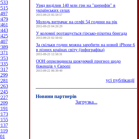
2533
Уряд виділив 140 млн грн на "шерифів" в
2515
українських селах
2497
2015-09-23 05:59:57
2479
Молодь витрачає на селфі 54 години на рік
2461
2015-09-23 04:20:29
2443
У коломиї розташується гірсько-піхотна бригада
2425
2015-09-23 02:50:02
2407
За скільки годин можна заробити на новий iPhone 6
2389
в різних країнах світу (інфографіка)
2371
2015-09-23 12:50:31
2353
ООН оприлюднила шокуючий прогноз щодо
2335
біженців у Європі
2317
2015-09-22 06:39:49
2299
усі публікації
2281
2263
2245
Новини партнерів
2227
Загрузка...
2209
2191
2173
2155
2137
2119
01