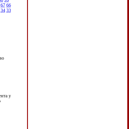
67
66
34
33
во
ента у
о