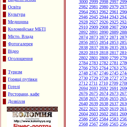
3000
2999
2998
2997
299
2982
2981
2980
2979
297
Освіта
2964
2963
2962
2961
296
Культура
2946
2945
2944
2943
294
Медицина
2928
2927
2926
2925
292
2910
2909
2908
2907
290
Коломийське МБТІ
2892
2891
2890
2889
288
Місто. Влада
2874
2873
2872
2871
287
2856
2855
2854
2853
285
Фотогалерея
2838
2837
2836
2835
283
Відео
2820
2819
2818
2817
281
2802
2801
2800
2799
279
Оголошення
2784
2783
2782
2781
278
2766
2765
2764
2763
276
Туризм
2748
2747
2746
2745
274
2730
2729
2728
2727
272
Горящі путівки
2712
2711
2710
2709
270
Готелі
2694
2693
2692
2691
269
2676
2675
2674
2673
267
Ресторани, кафе
2658
2657
2656
2655
265
Дозвілля
2640
2639
2638
2637
263
2622
2621
2620
2619
261
2604
2603
2602
2601
260
2586
2585
2584
2583
258
2568
2567
2566
2565
256