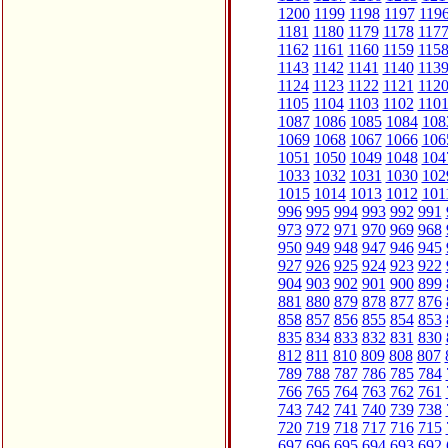
1200
1199
1198
1197
119
1181
1180
1179
1178
117
1162
1161
1160
1159
115
1143
1142
1141
1140
113
1124
1123
1122
1121
112
1105
1104
1103
1102
110
1087
1086
1085
1084
108
1069
1068
1067
1066
106
1051
1050
1049
1048
104
1033
1032
1031
1030
102
1015
1014
1013
1012
101
996
995
994
993
992
991
973
972
971
970
969
968
950
949
948
947
946
945
927
926
925
924
923
922
904
903
902
901
900
899
881
880
879
878
877
876
858
857
856
855
854
853
835
834
833
832
831
830
812
811
810
809
808
807
789
788
787
786
785
784
766
765
764
763
762
761
743
742
741
740
739
738
720
719
718
717
716
715
697
696
695
694
693
692