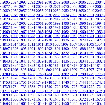
6
2095
2094
2093
2092
2091
2090
2089
2088
2087
2086
2085
2084
8
2077
2076
2075
2074
2073
2072
2071
2070
2069
2068
2067
2066
0
2059
2058
2057
2056
2055
2054
2053
2052
2051
2050
2049
2048
2
2041
2040
2039
2038
2037
2036
2035
2034
2033
2032
2031
2030
4
2023
2022
2021
2020
2019
2018
2017
2016
2015
2014
2013
2012
6
2005
2004
2003
2002
2001
2000
1999
1998
1997
1996
1995
1994
8
1987
1986
1985
1984
1983
1982
1981
1980
1979
1978
1977
1976
0
1969
1968
1967
1966
1965
1964
1963
1962
1961
1960
1959
1958
2
1951
1950
1949
1948
1947
1946
1945
1944
1943
1942
1941
1940
4
1933
1932
1931
1930
1929
1928
1927
1926
1925
1924
1923
1922
6
1915
1914
1913
1912
1911
1910
1909
1908
1907
1906
1905
1904
8
1897
1896
1895
1894
1893
1892
1891
1890
1889
1888
1887
1886
0
1879
1878
1877
1876
1875
1874
1873
1872
1871
1870
1869
1868
2
1861
1860
1859
1858
1857
1856
1855
1854
1853
1852
1851
1850
4
1843
1842
1841
1840
1839
1838
1837
1836
1835
1834
1833
1832
6
1825
1824
1823
1822
1821
1820
1819
1818
1817
1816
1815
1814
8
1807
1806
1805
1804
1803
1802
1801
1800
1799
1798
1797
1796
0
1789
1788
1787
1786
1785
1784
1783
1782
1781
1780
1779
1778
2
1771
1770
1769
1768
1767
1766
1765
1764
1763
1762
1761
1760
4
1753
1752
1751
1750
1749
1748
1747
1746
1745
1744
1743
1742
6
1735
1734
1733
1732
1731
1730
1729
1728
1727
1726
1725
1724
8
1717
1716
1715
1714
1713
1712
1711
1710
1709
1708
1707
1706
0
1699
1698
1697
1696
1695
1694
1693
1692
1691
1690
1689
1688
2
1681
1680
1679
1678
1677
1676
1675
1674
1673
1672
1671
1670
4
1663
1662
1661
1660
1659
1658
1657
1656
1655
1654
1653
1652