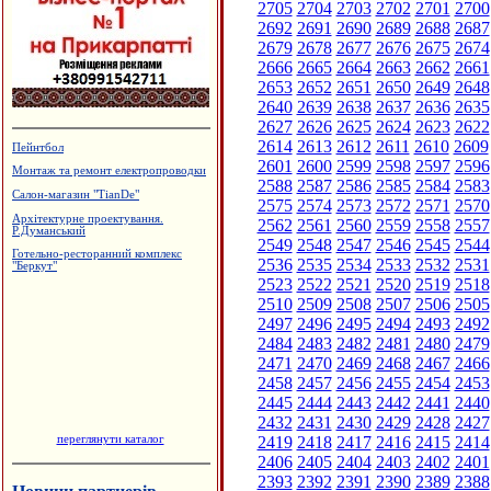
2705
2704
2703
2702
2701
2700
2692
2691
2690
2689
2688
2687
2679
2678
2677
2676
2675
2674
2666
2665
2664
2663
2662
2661
2653
2652
2651
2650
2649
2648
2640
2639
2638
2637
2636
2635
2627
2626
2625
2624
2623
2622
2614
2613
2612
2611
2610
2609
Пейнтбол
2601
2600
2599
2598
2597
2596
Монтаж та ремонт електропроводки
2588
2587
2586
2585
2584
2583
Салон-магазин "TianDe"
2575
2574
2573
2572
2571
2570
Архітектурне проектування.
2562
2561
2560
2559
2558
2557
Р.Думанський
2549
2548
2547
2546
2545
2544
Готельно-ресторанний комплекс
2536
2535
2534
2533
2532
2531
"Беркут"
2523
2522
2521
2520
2519
2518
2510
2509
2508
2507
2506
2505
2497
2496
2495
2494
2493
2492
2484
2483
2482
2481
2480
2479
2471
2470
2469
2468
2467
2466
2458
2457
2456
2455
2454
2453
2445
2444
2443
2442
2441
2440
2432
2431
2430
2429
2428
2427
переглянути каталог
2419
2418
2417
2416
2415
2414
2406
2405
2404
2403
2402
2401
2393
2392
2391
2390
2389
2388