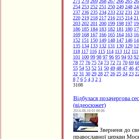
271
270
269
268
267
266
265
26
254
253
252
251
250
249
248
24
237
236
235
234
233
232
231
23
220
219
218
217
216
215
214
21
203
202
201
200
199
198
197
19
186
185
184
183
182
181
180
17
169
168
167
166
165
164
163
16
152
151
150
149
148
147
146
14
135
134
133
132
131
130
129
12
118
117
116
115
114
113
112
111
101
100
99
98
97
96
95
94
93
92
78
77
76
75
74
73
72
71
70
69
6
55
54
53
52
51
50
49
48
47
46
4
32
31
30
29
28
27
26
25
24
23
2
8
7
6
5
4
3
2
1
3108
Відбулася позачергова сес
(відеосюжет)
2014-08-16 01:00:06
Зверненя до свя
православної церкви Моск