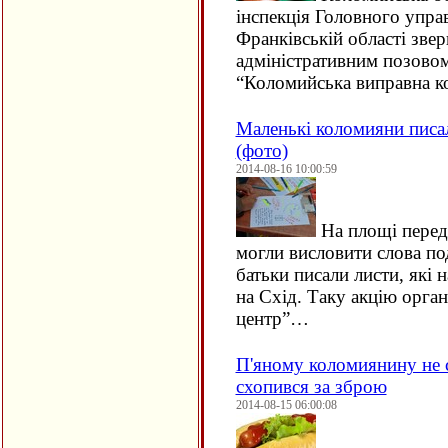
інспекція Головного упра
Франківській області звер
адміністративним позово
“Коломийська виправна 
Маленькі коломияни писал
(фото)
2014-08-16 10:00:59
На площі перед
могли висловити слова по
батьки писали листи, які
на Схід. Таку акцію орга
центр”…
П'яному коломиянину не сп
схопився за зброю
2014-08-15 06:00:08