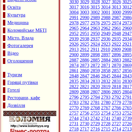
3030
3029
3028
3027
3026
3025
3017
3016
3015
3014
3013
3012
Освіта
3004
3003
3002
3001
3000
2999
Культура
2991
2990
2989
2988
2987
2986
Медицина
2978
2977
2976
2975
2974
2973
2965
2964
2963
2962
2961
2960
Коломийське МБТІ
2952
2951
2950
2949
2948
2947
Місто. Влада
2939
2938
2937
2936
2935
2934
2926
2925
2924
2923
2922
2921
Фотогалерея
2913
2912
2911
2910
2909
2908
Відео
2900
2899
2898
2897
2896
2895
2887
2886
2885
2884
2883
2882
Оголошення
2874
2873
2872
2871
2870
2869
2861
2860
2859
2858
2857
2856
Туризм
2848
2847
2846
2845
2844
2843
2835
2834
2833
2832
2831
2830
Горящі путівки
2822
2821
2820
2819
2818
2817
Готелі
2809
2808
2807
2806
2805
2804
2796
2795
2794
2793
2792
2791
Ресторани, кафе
2783
2782
2781
2780
2779
2778
Дозвілля
2770
2769
2768
2767
2766
2765
2757
2756
2755
2754
2753
2752
2744
2743
2742
2741
2740
2739
2731
2730
2729
2728
2727
2726
2718
2717
2716
2715
2714
2713