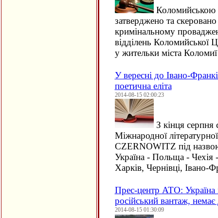
Коломийською 
затверджено та скеровано
кримінальному проваджен
відділень Коломийської Ц
у жительки міста Коломи
У вересні до Івано-Франкі
поетична еліта
2014-08-15 02:00:23
З кінця серпня 
Міжнародної літературної
CZERNOWITZ
під назво
Україна - Польща - Чехія 
Харків, Чернівці, Івано-
Прес-центр АТО: Україна
російський вантаж, немає
2014-08-15 01:30:09