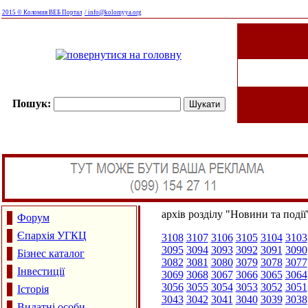
2015 © Коломия ВЕБ Портал
/ info@kolomyya.org
Пошук:
архів розділу "Новини та події
Форум
Єпархія УГКЦ
3108
3107
3106
3105
3104
3103
3095
3094
3093
3092
3091
3090
Бізнес каталог
3082
3081
3080
3079
3078
3077
Інвестиції
3069
3068
3067
3066
3065
3064
3056
3055
3054
3053
3052
3051
Історія
3043
3042
3041
3040
3039
3038
Видатні особи