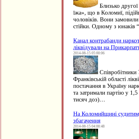
Близько другої
їжа», що в Коломиї, піді
чоловіків. Вони замовили
стійки. Одному з юнаків “
Канал контрабанди нарко
ліквідували на Прикарпатт
2014-08-15 05:00:06
Співробітники У
Франківській області лікв
постачання в Україну нар
та затримали партію у 1,5
тисяч доз)…
На Коломийщині судитиму
збагачення
2014-08-15 04:00:48