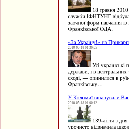
18 травня 2010 
служби ІФНТУНГ відбулася
заочної форм навчання із
Франківської ОДА.
«За Україну!» на Прикарп
2010-05-18 01:30:05
Усі українські п
держави, і в центральних 
сході, — опинилися в руїн
Франківську…
У Коломиї вшанували Вас
2010-05-18 01:00:12
139-ліття з дн
урочисто відзначила школ