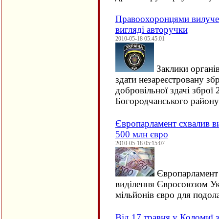
Правоохоронцями вилучен
вигляді авторучки
2010-05-18 05:45:01
Заклики органів
здати незареєстровану зб
добровільної здачі зброї
Богородчанського району
Європарламент схвалив ви
500 млн євро
2010-05-18 05:15:07
Європарламент с
виділення Євросоюзом Ук
мільйонів євро для подол
Від 17 травня у Коломиї 