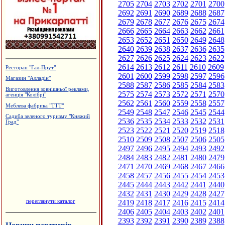
2705
2704
2703
2702
2701
2700
2692
2691
2690
2689
2688
2687
2679
2678
2677
2676
2675
2674
2666
2665
2664
2663
2662
2661
2653
2652
2651
2650
2649
2648
2640
2639
2638
2637
2636
2635
2627
2626
2625
2624
2623
2622
2614
2613
2612
2611
2610
2609
Ресторан "Гал-Прут"
2601
2600
2599
2598
2597
2596
Магазин "Алладін"
2588
2587
2586
2585
2584
2583
Виготовлення зовнішньої реклами,
2575
2574
2573
2572
2571
2570
агенція "Колібрі"
2562
2561
2560
2559
2558
2557
Меблева фабрика "ТТТ"
2549
2548
2547
2546
2545
2544
Садиба зеленого туризму "Княжий
2536
2535
2534
2533
2532
2531
Град"
2523
2522
2521
2520
2519
2518
2510
2509
2508
2507
2506
2505
2497
2496
2495
2494
2493
2492
2484
2483
2482
2481
2480
2479
2471
2470
2469
2468
2467
2466
2458
2457
2456
2455
2454
2453
2445
2444
2443
2442
2441
2440
2432
2431
2430
2429
2428
2427
переглянути каталог
2419
2418
2417
2416
2415
2414
2406
2405
2404
2403
2402
2401
2393
2392
2391
2390
2389
2388