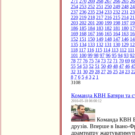
271
270
269
268
267
266
265
26
254
253
252
251
250
249
248
24
237
236
235
234
233
232
231
23
220
219
218
217
216
215
214
21
203
202
201
200
199
198
197
19
186
185
184
183
182
181
180
17
169
168
167
166
165
164
163
16
152
151
150
149
148
147
146
14
135
134
133
132
131
130
129
12
118
117
116
115
114
113
112
111
101
100
99
98
97
96
95
94
93
92
78
77
76
75
74
73
72
71
70
69
6
55
54
53
52
51
50
49
48
47
46
4
32
31
30
29
28
27
26
25
24
23
2
8
7
6
5
4
3
2
1
3108
Команда КВН Батяри та ст
2010-05-18 06:00:12
Команда КВН Ба
друзів. Вперше в Івано-Фр
драмтеатру жартуватимуть