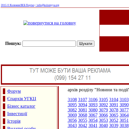
2015 © Коломия ВЕБ Портал
/ info@kolomyya.org
Пошук:
архів розділу "Новини та події
Форум
Єпархія УГКЦ
3108
3107
3106
3105
3104
3103
3095
3094
3093
3092
3091
3090
Бізнес каталог
3082
3081
3080
3079
3078
3077
Інвестиції
3069
3068
3067
3066
3065
3064
3056
3055
3054
3053
3052
3051
Історія
3043
3042
3041
3040
3039
3038
Видатні особи