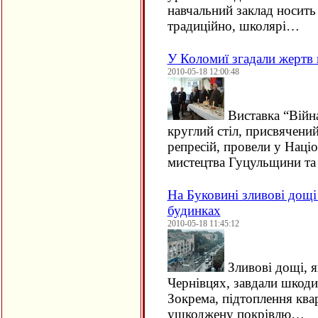
навчальний заклад носить 
традиційно, школярі…
У Коломиї згадали жертв 
2010-05-18 12:00:48
Виставка “Війна
круглий стіл, присвячени
репресій, провели у Наці
мистецтва Гуцульщини та
На Буковині зливові дощі
будинках
2010-05-18 11:45:12
Зливові дощі, 
Чернівцях, завдали шкоди
Зокрема, підтоплення кв
ушкоджену покрівлю…