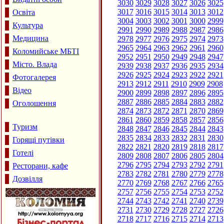
3030
3029
3028
3027
3026
3025
3017
3016
3015
3014
3013
3012
Освіта
3004
3003
3002
3001
3000
2999
Культура
2991
2990
2989
2988
2987
2986
Медицина
2978
2977
2976
2975
2974
2973
2965
2964
2963
2962
2961
2960
Коломийське МБТІ
2952
2951
2950
2949
2948
2947
Місто. Влада
2939
2938
2937
2936
2935
2934
2926
2925
2924
2923
2922
2921
Фотогалерея
2913
2912
2911
2910
2909
2908
Відео
2900
2899
2898
2897
2896
2895
2887
2886
2885
2884
2883
2882
Оголошення
2874
2873
2872
2871
2870
2869
2861
2860
2859
2858
2857
2856
Туризм
2848
2847
2846
2845
2844
2843
2835
2834
2833
2832
2831
2830
Горящі путівки
2822
2821
2820
2819
2818
2817
Готелі
2809
2808
2807
2806
2805
2804
2796
2795
2794
2793
2792
2791
Ресторани, кафе
2783
2782
2781
2780
2779
2778
Дозвілля
2770
2769
2768
2767
2766
2765
2757
2756
2755
2754
2753
2752
2744
2743
2742
2741
2740
2739
2731
2730
2729
2728
2727
2726
2718
2717
2716
2715
2714
2713