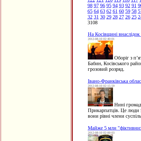
98
97
96
95
94
93
92
91
9
65
64
63
62
61
60
59
58
5
32
31
30
29
28
27
26
25
2
3108
На Косівщині внаслідок 
2012-08-10 02:40:01
Оборіг з п’я
Бабин, Косівського райо
грозовий розряд.
Івано-Франківська обласн
2012-08-10 02:15:59
Нині громадс
Прикарпатців. Це люди 
вони рівні члени суспі
Майже 5 млн "фіктивних"
2012-08-10 02:00:03