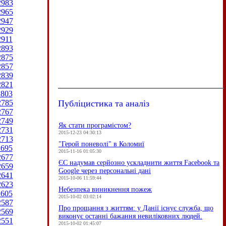
2983
2965
2947
2929
2911
2893
2875
2857
2839
2821
2803
Публіцистика та аналіз
2785
2767
2749
Як стати програмістом?
2731
2015-12-23 04:30:13
2713
"Герой поневолі" в Коломиї
2695
2015-11-16 01:05:30
2677
ЄC надумав серйозно ускладнити життя Facebook та
2659
Google через персональні дані
2641
2015-10-06 11:59:44
2623
Небезпека виникнення пожеж
2605
2015-10-02 03:02:14
2587
Про прощання з життям: у Данії існує служба, що
2569
виконує останні бажання невиліковних людей.
2551
2015-10-02 01:45:07