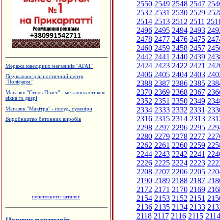
2550
2549
2548
2547
254
2532
2531
2530
2529
252
2514
2513
2512
2511
251
2496
2495
2494
2493
249
2478
2477
2476
2475
247
2460
2459
2458
2457
245
2442
2441
2440
2439
243
2424
2423
2422
2421
242
Меража ювелірних магазинів "АГАТ"
2406
2405
2404
2403
240
Лікувально-діагностичний центр
2388
2387
2386
2385
238
"Поліфарм"
2370
2369
2368
2367
236
Магазин "Стиль Пласт" - металопластикові
вікна та двері
2352
2351
2350
2349
234
2334
2333
2332
2331
233
Магазин "Макітра" - посуд, сувеніри
2316
2315
2314
2313
231
Виробництво бетонних виробів
2298
2297
2296
2295
229
2280
2279
2278
2277
227
2262
2261
2260
2259
225
2244
2243
2242
2241
224
2226
2225
2224
2223
222
2208
2207
2206
2205
220
2190
2189
2188
2187
218
2172
2171
2170
2169
216
переглянути каталог
2154
2153
2152
2151
215
2136
2135
2134
2133
213
2118
2117
2116
2115
211