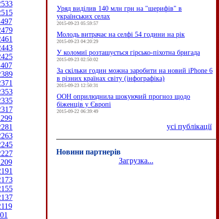
2533
Уряд виділив 140 млн грн на "шерифів" в
2515
українських селах
2497
2015-09-23 05:59:57
2479
Молодь витрачає на селфі 54 години на рік
2461
2015-09-23 04:20:29
2443
У коломиї розташується гірсько-піхотна бригада
2425
2015-09-23 02:50:02
2407
За скільки годин можна заробити на новий iPhone 6
2389
в різних країнах світу (інфографіка)
2371
2015-09-23 12:50:31
2353
ООН оприлюднила шокуючий прогноз щодо
2335
біженців у Європі
2317
2015-09-22 06:39:49
2299
усі публікації
2281
2263
2245
Новини партнерів
2227
Загрузка...
2209
2191
2173
2155
2137
2119
01