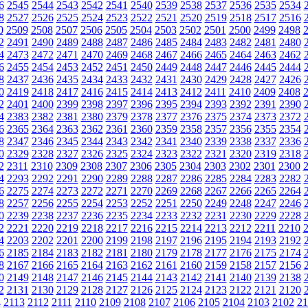
6
2545
2544
2543
2542
2541
2540
2539
2538
2537
2536
2535
2534
8
2527
2526
2525
2524
2523
2522
2521
2520
2519
2518
2517
2516
0
2509
2508
2507
2506
2505
2504
2503
2502
2501
2500
2499
2498
2
2491
2490
2489
2488
2487
2486
2485
2484
2483
2482
2481
2480
4
2473
2472
2471
2470
2469
2468
2467
2466
2465
2464
2463
2462
6
2455
2454
2453
2452
2451
2450
2449
2448
2447
2446
2445
2444
8
2437
2436
2435
2434
2433
2432
2431
2430
2429
2428
2427
2426
0
2419
2418
2417
2416
2415
2414
2413
2412
2411
2410
2409
2408
2
2401
2400
2399
2398
2397
2396
2395
2394
2393
2392
2391
2390
4
2383
2382
2381
2380
2379
2378
2377
2376
2375
2374
2373
2372
6
2365
2364
2363
2362
2361
2360
2359
2358
2357
2356
2355
2354
8
2347
2346
2345
2344
2343
2342
2341
2340
2339
2338
2337
2336
0
2329
2328
2327
2326
2325
2324
2323
2322
2321
2320
2319
2318
2
2311
2310
2309
2308
2307
2306
2305
2304
2303
2302
2301
2300
4
2293
2292
2291
2290
2289
2288
2287
2286
2285
2284
2283
2282
6
2275
2274
2273
2272
2271
2270
2269
2268
2267
2266
2265
2264
8
2257
2256
2255
2254
2253
2252
2251
2250
2249
2248
2247
2246
0
2239
2238
2237
2236
2235
2234
2233
2232
2231
2230
2229
2228
2
2221
2220
2219
2218
2217
2216
2215
2214
2213
2212
2211
2210
4
2203
2202
2201
2200
2199
2198
2197
2196
2195
2194
2193
2192
6
2185
2184
2183
2182
2181
2180
2179
2178
2177
2176
2175
2174
8
2167
2166
2165
2164
2163
2162
2161
2160
2159
2158
2157
2156
0
2149
2148
2147
2146
2145
2144
2143
2142
2141
2140
2139
2138
2
2131
2130
2129
2128
2127
2126
2125
2124
2123
2122
2121
2120
4
2113
2112
2111
2110
2109
2108
2107
2106
2105
2104
2103
2102
21