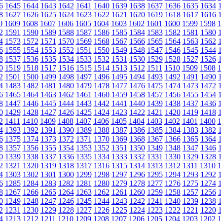
6
1645
1644
1643
1642
1641
1640
1639
1638
1637
1636
1635
1634
8
1627
1626
1625
1624
1623
1622
1621
1620
1619
1618
1617
1616
0
1609
1608
1607
1606
1605
1604
1603
1602
1601
1600
1599
1598
2
1591
1590
1589
1588
1587
1586
1585
1584
1583
1582
1581
1580
4
1573
1572
1571
1570
1569
1568
1567
1566
1565
1564
1563
1562
6
1555
1554
1553
1552
1551
1550
1549
1548
1547
1546
1545
1544
8
1537
1536
1535
1534
1533
1532
1531
1530
1529
1528
1527
1526
0
1519
1518
1517
1516
1515
1514
1513
1512
1511
1510
1509
1508
2
1501
1500
1499
1498
1497
1496
1495
1494
1493
1492
1491
1490
4
1483
1482
1481
1480
1479
1478
1477
1476
1475
1474
1473
1472
6
1465
1464
1463
1462
1461
1460
1459
1458
1457
1456
1455
1454
8
1447
1446
1445
1444
1443
1442
1441
1440
1439
1438
1437
1436
0
1429
1428
1427
1426
1425
1424
1423
1422
1421
1420
1419
1418
2
1411
1410
1409
1408
1407
1406
1405
1404
1403
1402
1401
1400
4
1393
1392
1391
1390
1389
1388
1387
1386
1385
1384
1383
1382
6
1375
1374
1373
1372
1371
1370
1369
1368
1367
1366
1365
1364
8
1357
1356
1355
1354
1353
1352
1351
1350
1349
1348
1347
1346
0
1339
1338
1337
1336
1335
1334
1333
1332
1331
1330
1329
1328
2
1321
1320
1319
1318
1317
1316
1315
1314
1313
1312
1311
1310
4
1303
1302
1301
1300
1299
1298
1297
1296
1295
1294
1293
1292
6
1285
1284
1283
1282
1281
1280
1279
1278
1277
1276
1275
1274
8
1267
1266
1265
1264
1263
1262
1261
1260
1259
1258
1257
1256
0
1249
1248
1247
1246
1245
1244
1243
1242
1241
1240
1239
1238
2
1231
1230
1229
1228
1227
1226
1225
1224
1223
1222
1221
1220
4
1213
1212
1211
1210
1209
1208
1207
1206
1205
1204
1203
1202