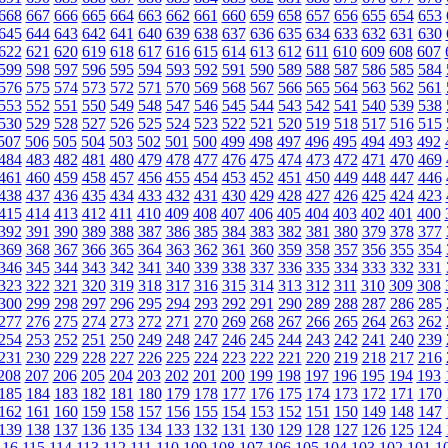
668
667
666
665
664
663
662
661
660
659
658
657
656
655
654
653
645
644
643
642
641
640
639
638
637
636
635
634
633
632
631
630
622
621
620
619
618
617
616
615
614
613
612
611
610
609
608
607
599
598
597
596
595
594
593
592
591
590
589
588
587
586
585
584
576
575
574
573
572
571
570
569
568
567
566
565
564
563
562
561
553
552
551
550
549
548
547
546
545
544
543
542
541
540
539
538
530
529
528
527
526
525
524
523
522
521
520
519
518
517
516
515
507
506
505
504
503
502
501
500
499
498
497
496
495
494
493
492
484
483
482
481
480
479
478
477
476
475
474
473
472
471
470
469
461
460
459
458
457
456
455
454
453
452
451
450
449
448
447
446
438
437
436
435
434
433
432
431
430
429
428
427
426
425
424
423
415
414
413
412
411
410
409
408
407
406
405
404
403
402
401
400
392
391
390
389
388
387
386
385
384
383
382
381
380
379
378
377
369
368
367
366
365
364
363
362
361
360
359
358
357
356
355
354
346
345
344
343
342
341
340
339
338
337
336
335
334
333
332
331
323
322
321
320
319
318
317
316
315
314
313
312
311
310
309
308
300
299
298
297
296
295
294
293
292
291
290
289
288
287
286
285
277
276
275
274
273
272
271
270
269
268
267
266
265
264
263
262
254
253
252
251
250
249
248
247
246
245
244
243
242
241
240
239
231
230
229
228
227
226
225
224
223
222
221
220
219
218
217
216
208
207
206
205
204
203
202
201
200
199
198
197
196
195
194
193
185
184
183
182
181
180
179
178
177
176
175
174
173
172
171
170
162
161
160
159
158
157
156
155
154
153
152
151
150
149
148
147
139
138
137
136
135
134
133
132
131
130
129
128
127
126
125
124
116
115
114
113
112
111
110
109
108
107
106
105
104
103
102
101
1