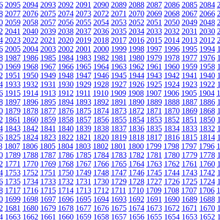
6
2095
2094
2093
2092
2091
2090
2089
2088
2087
2086
2085
2084
8
2077
2076
2075
2074
2073
2072
2071
2070
2069
2068
2067
2066
0
2059
2058
2057
2056
2055
2054
2053
2052
2051
2050
2049
2048
2
2041
2040
2039
2038
2037
2036
2035
2034
2033
2032
2031
2030
4
2023
2022
2021
2020
2019
2018
2017
2016
2015
2014
2013
2012
6
2005
2004
2003
2002
2001
2000
1999
1998
1997
1996
1995
1994
8
1987
1986
1985
1984
1983
1982
1981
1980
1979
1978
1977
1976
0
1969
1968
1967
1966
1965
1964
1963
1962
1961
1960
1959
1958
2
1951
1950
1949
1948
1947
1946
1945
1944
1943
1942
1941
1940
4
1933
1932
1931
1930
1929
1928
1927
1926
1925
1924
1923
1922
6
1915
1914
1913
1912
1911
1910
1909
1908
1907
1906
1905
1904
8
1897
1896
1895
1894
1893
1892
1891
1890
1889
1888
1887
1886
0
1879
1878
1877
1876
1875
1874
1873
1872
1871
1870
1869
1868
2
1861
1860
1859
1858
1857
1856
1855
1854
1853
1852
1851
1850
4
1843
1842
1841
1840
1839
1838
1837
1836
1835
1834
1833
1832
6
1825
1824
1823
1822
1821
1820
1819
1818
1817
1816
1815
1814
8
1807
1806
1805
1804
1803
1802
1801
1800
1799
1798
1797
1796
0
1789
1788
1787
1786
1785
1784
1783
1782
1781
1780
1779
1778
2
1771
1770
1769
1768
1767
1766
1765
1764
1763
1762
1761
1760
4
1753
1752
1751
1750
1749
1748
1747
1746
1745
1744
1743
1742
6
1735
1734
1733
1732
1731
1730
1729
1728
1727
1726
1725
1724
8
1717
1716
1715
1714
1713
1712
1711
1710
1709
1708
1707
1706
0
1699
1698
1697
1696
1695
1694
1693
1692
1691
1690
1689
1688
2
1681
1680
1679
1678
1677
1676
1675
1674
1673
1672
1671
1670
4
1663
1662
1661
1660
1659
1658
1657
1656
1655
1654
1653
1652