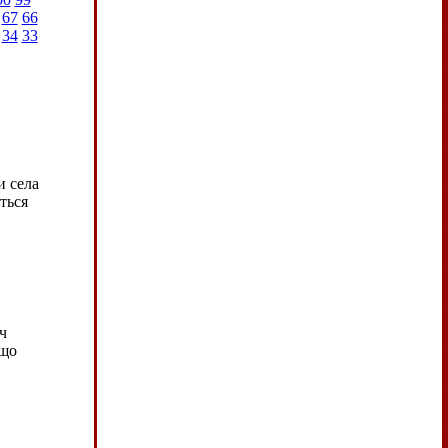
67
66
34
33
и села
ться
ч
 що