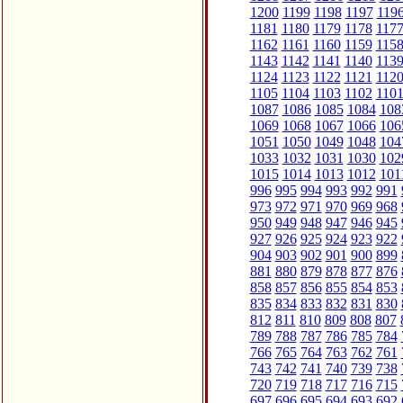
1200
1199
1198
1197
119
1181
1180
1179
1178
117
1162
1161
1160
1159
115
1143
1142
1141
1140
113
1124
1123
1122
1121
112
1105
1104
1103
1102
110
1087
1086
1085
1084
108
1069
1068
1067
1066
106
1051
1050
1049
1048
104
1033
1032
1031
1030
102
1015
1014
1013
1012
101
996
995
994
993
992
991
973
972
971
970
969
968
950
949
948
947
946
945
927
926
925
924
923
922
904
903
902
901
900
899
881
880
879
878
877
876
858
857
856
855
854
853
835
834
833
832
831
830
812
811
810
809
808
807
789
788
787
786
785
784
766
765
764
763
762
761
743
742
741
740
739
738
720
719
718
717
716
715
697
696
695
694
693
692