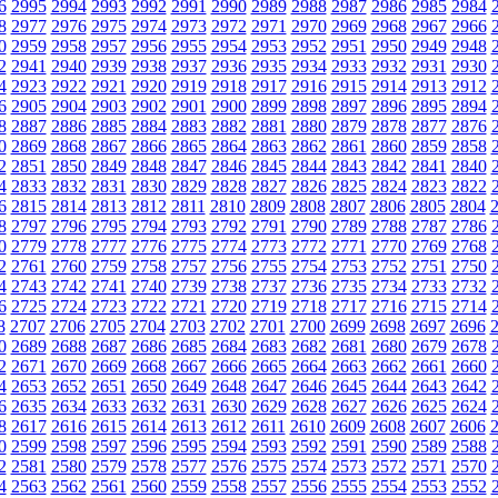
6
2995
2994
2993
2992
2991
2990
2989
2988
2987
2986
2985
2984
8
2977
2976
2975
2974
2973
2972
2971
2970
2969
2968
2967
2966
0
2959
2958
2957
2956
2955
2954
2953
2952
2951
2950
2949
2948
2
2941
2940
2939
2938
2937
2936
2935
2934
2933
2932
2931
2930
4
2923
2922
2921
2920
2919
2918
2917
2916
2915
2914
2913
2912
6
2905
2904
2903
2902
2901
2900
2899
2898
2897
2896
2895
2894
8
2887
2886
2885
2884
2883
2882
2881
2880
2879
2878
2877
2876
0
2869
2868
2867
2866
2865
2864
2863
2862
2861
2860
2859
2858
2
2851
2850
2849
2848
2847
2846
2845
2844
2843
2842
2841
2840
4
2833
2832
2831
2830
2829
2828
2827
2826
2825
2824
2823
2822
6
2815
2814
2813
2812
2811
2810
2809
2808
2807
2806
2805
2804
8
2797
2796
2795
2794
2793
2792
2791
2790
2789
2788
2787
2786
0
2779
2778
2777
2776
2775
2774
2773
2772
2771
2770
2769
2768
2
2761
2760
2759
2758
2757
2756
2755
2754
2753
2752
2751
2750
4
2743
2742
2741
2740
2739
2738
2737
2736
2735
2734
2733
2732
6
2725
2724
2723
2722
2721
2720
2719
2718
2717
2716
2715
2714
8
2707
2706
2705
2704
2703
2702
2701
2700
2699
2698
2697
2696
0
2689
2688
2687
2686
2685
2684
2683
2682
2681
2680
2679
2678
2
2671
2670
2669
2668
2667
2666
2665
2664
2663
2662
2661
2660
4
2653
2652
2651
2650
2649
2648
2647
2646
2645
2644
2643
2642
6
2635
2634
2633
2632
2631
2630
2629
2628
2627
2626
2625
2624
8
2617
2616
2615
2614
2613
2612
2611
2610
2609
2608
2607
2606
0
2599
2598
2597
2596
2595
2594
2593
2592
2591
2590
2589
2588
2
2581
2580
2579
2578
2577
2576
2575
2574
2573
2572
2571
2570
4
2563
2562
2561
2560
2559
2558
2557
2556
2555
2554
2553
2552