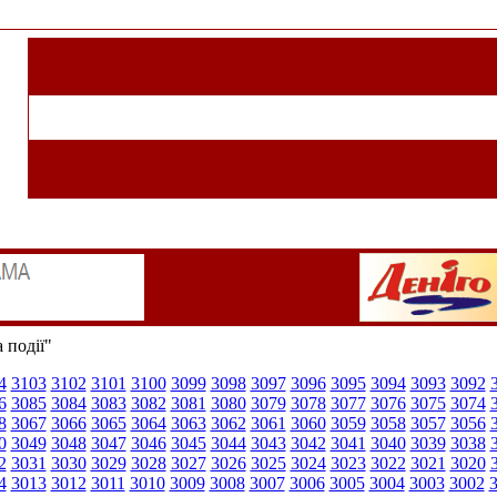
 події"
4
3103
3102
3101
3100
3099
3098
3097
3096
3095
3094
3093
3092
6
3085
3084
3083
3082
3081
3080
3079
3078
3077
3076
3075
3074
8
3067
3066
3065
3064
3063
3062
3061
3060
3059
3058
3057
3056
0
3049
3048
3047
3046
3045
3044
3043
3042
3041
3040
3039
3038
2
3031
3030
3029
3028
3027
3026
3025
3024
3023
3022
3021
3020
4
3013
3012
3011
3010
3009
3008
3007
3006
3005
3004
3003
3002