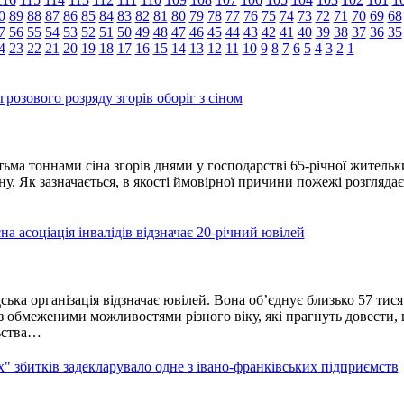
0
89
88
87
86
85
84
83
82
81
80
79
78
77
76
75
74
73
72
71
70
69
68
7
56
55
54
53
52
51
50
49
48
47
46
45
44
43
42
41
40
39
38
37
36
35
4
23
22
21
20
19
18
17
16
15
14
13
12
11
10
9
8
7
6
5
4
3
2
1
грозового розряду згорів оборіг з сіном
тьма тоннами сіна згорів днями у господарстві 65-річної жительк
ну. Як зазначається, в якості ймовірної причини пожежі розглядає
а асоціація інвалідів відзначає 20-річний ювілей
ька організація відзначає ювілей. Вона об’єднує близько 57 тися
з обмеженими можливостями різного віку, які прагнуть довести,
льства…
 збитків задекларувало одне з івано-франківських підприємств