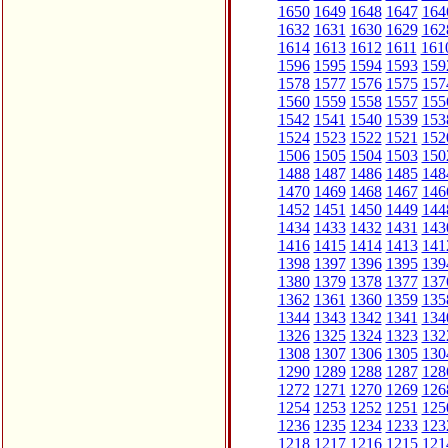
1650
1649
1648
1647
164
1632
1631
1630
1629
162
1614
1613
1612
1611
161
1596
1595
1594
1593
159
1578
1577
1576
1575
157
1560
1559
1558
1557
155
1542
1541
1540
1539
153
1524
1523
1522
1521
152
1506
1505
1504
1503
150
1488
1487
1486
1485
148
1470
1469
1468
1467
146
1452
1451
1450
1449
144
1434
1433
1432
1431
143
1416
1415
1414
1413
141
1398
1397
1396
1395
139
1380
1379
1378
1377
137
1362
1361
1360
1359
135
1344
1343
1342
1341
134
1326
1325
1324
1323
132
1308
1307
1306
1305
130
1290
1289
1288
1287
128
1272
1271
1270
1269
126
1254
1253
1252
1251
125
1236
1235
1234
1233
123
1218
1217
1216
1215
121