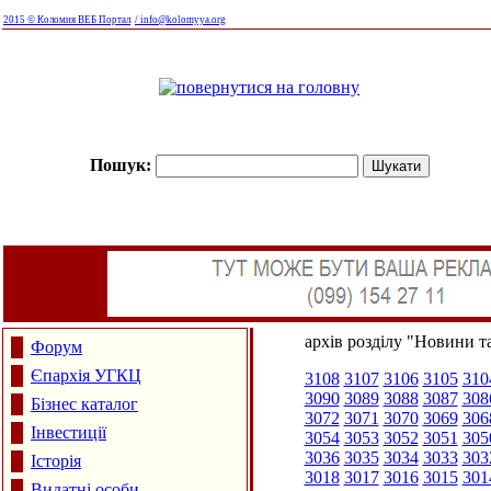
2015 © Коломия ВЕБ Портал
/ info@kolomyya.org
Пошук:
архів розділу "Новини та
Форум
Єпархія УГКЦ
3108
3107
3106
3105
310
3090
3089
3088
3087
308
Бізнес каталог
3072
3071
3070
3069
306
Інвестиції
3054
3053
3052
3051
305
3036
3035
3034
3033
303
Історія
3018
3017
3016
3015
301
Видатні особи