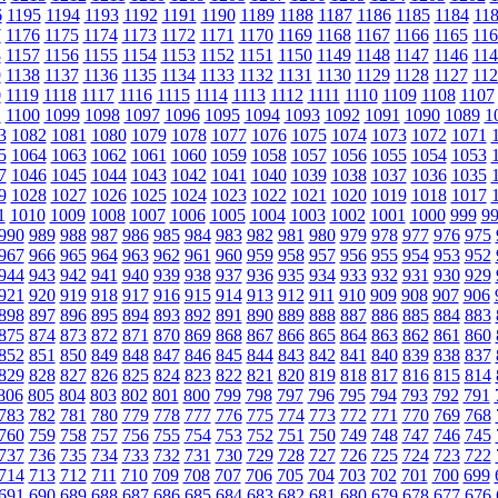
6
1195
1194
1193
1192
1191
1190
1189
1188
1187
1186
1185
1184
11
7
1176
1175
1174
1173
1172
1171
1170
1169
1168
1167
1166
1165
116
8
1157
1156
1155
1154
1153
1152
1151
1150
1149
1148
1147
1146
114
9
1138
1137
1136
1135
1134
1133
1132
1131
1130
1129
1128
1127
112
0
1119
1118
1117
1116
1115
1114
1113
1112
1111
1110
1109
1108
1107
1
1100
1099
1098
1097
1096
1095
1094
1093
1092
1091
1090
1089
1
3
1082
1081
1080
1079
1078
1077
1076
1075
1074
1073
1072
1071
5
1064
1063
1062
1061
1060
1059
1058
1057
1056
1055
1054
1053
7
1046
1045
1044
1043
1042
1041
1040
1039
1038
1037
1036
1035
9
1028
1027
1026
1025
1024
1023
1022
1021
1020
1019
1018
1017
1
1010
1009
1008
1007
1006
1005
1004
1003
1002
1001
1000
999
9
990
989
988
987
986
985
984
983
982
981
980
979
978
977
976
975
967
966
965
964
963
962
961
960
959
958
957
956
955
954
953
952
944
943
942
941
940
939
938
937
936
935
934
933
932
931
930
929
921
920
919
918
917
916
915
914
913
912
911
910
909
908
907
906
898
897
896
895
894
893
892
891
890
889
888
887
886
885
884
883
875
874
873
872
871
870
869
868
867
866
865
864
863
862
861
860
852
851
850
849
848
847
846
845
844
843
842
841
840
839
838
837
829
828
827
826
825
824
823
822
821
820
819
818
817
816
815
814
806
805
804
803
802
801
800
799
798
797
796
795
794
793
792
791
783
782
781
780
779
778
777
776
775
774
773
772
771
770
769
768
760
759
758
757
756
755
754
753
752
751
750
749
748
747
746
745
737
736
735
734
733
732
731
730
729
728
727
726
725
724
723
722
714
713
712
711
710
709
708
707
706
705
704
703
702
701
700
699
691
690
689
688
687
686
685
684
683
682
681
680
679
678
677
676