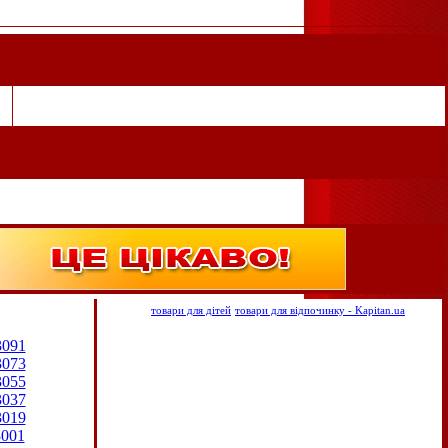
товари для дітей
товари для відпочинку - Kapitan.ua
3091
3073
3055
3037
3019
3001