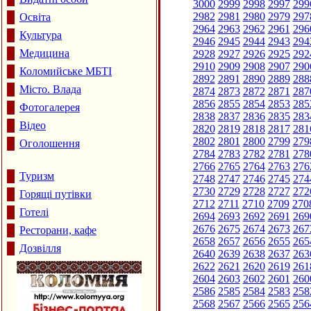
3000
2999
2998
2997
299
2982
2981
2980
2979
297
Освіта
2964
2963
2962
2961
296
Культура
2946
2945
2944
2943
294
Медицина
2928
2927
2926
2925
292
2910
2909
2908
2907
290
Коломийське МБТІ
2892
2891
2890
2889
288
Місто. Влада
2874
2873
2872
2871
287
2856
2855
2854
2853
285
Фотогалерея
2838
2837
2836
2835
283
Відео
2820
2819
2818
2817
281
2802
2801
2800
2799
279
Оголошення
2784
2783
2782
2781
278
2766
2765
2764
2763
276
Туризм
2748
2747
2746
2745
274
2730
2729
2728
2727
272
Горящі путівки
2712
2711
2710
2709
270
Готелі
2694
2693
2692
2691
269
2676
2675
2674
2673
267
Ресторани, кафе
2658
2657
2656
2655
265
Дозвілля
2640
2639
2638
2637
263
2622
2621
2620
2619
261
2604
2603
2602
2601
260
2586
2585
2584
2583
258
2568
2567
2566
2565
256