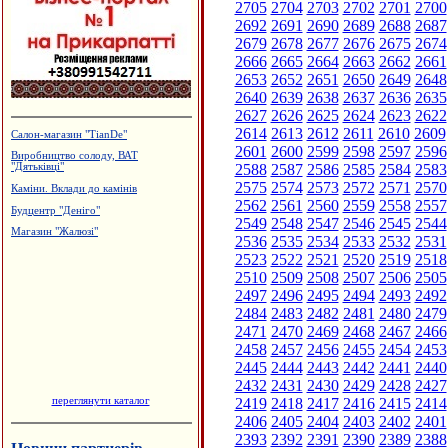
2705
2704
2703
2702
2701
2700
2692
2691
2690
2689
2688
2687
2679
2678
2677
2676
2675
2674
2666
2665
2664
2663
2662
2661
2653
2652
2651
2650
2649
2648
2640
2639
2638
2637
2636
2635
2627
2626
2625
2624
2623
2622
2614
2613
2612
2611
2610
2609
Вироби з нержавіючої сталі
2601
2600
2599
2598
2597
2596
Магазин "ГрАвіс"
2588
2587
2586
2585
2584
2583
Виробництво камертонів
2575
2574
2573
2572
2571
2570
Приватна садиба "Добрий ранок"
2562
2561
2560
2559
2558
2557
2549
2548
2547
2546
2545
2544
Салон-магазин "Coffe-inn"
2536
2535
2534
2533
2532
2531
2523
2522
2521
2520
2519
2518
2510
2509
2508
2507
2506
2505
2497
2496
2495
2494
2493
2492
2484
2483
2482
2481
2480
2479
2471
2470
2469
2468
2467
2466
2458
2457
2456
2455
2454
2453
2445
2444
2443
2442
2441
2440
2432
2431
2430
2429
2428
2427
переглянути каталог
2419
2418
2417
2416
2415
2414
2406
2405
2404
2403
2402
2401
2393
2392
2391
2390
2389
2388