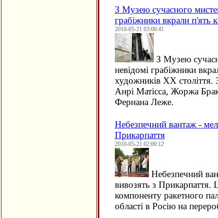
З Музею сучасного мистец
грабіжники вкрали п'ять 
2010-05-21 03:00:41
З Музею сучасн
невідомі грабіжники вкра
художників
XX
століття.
Анрі Матісса, Жоржа Брак
Фернана Леже.
Небезпечний вантаж - мел
Прикарпаття
2010-05-21 02:00:12
Небезпечний вант
вивозять з Прикарпаття. 
компоненту ракетного пал
області в Росію на переро