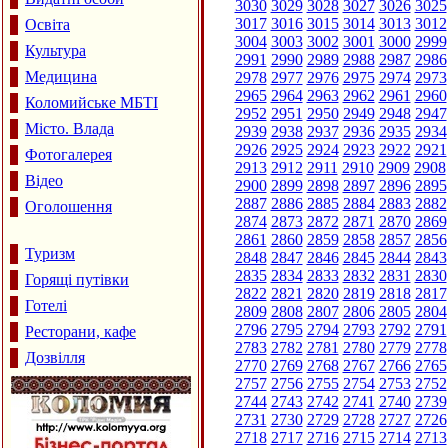
3030
3029
3028
3027
3026
3025
3017
3016
3015
3014
3013
3012
Освіта
3004
3003
3002
3001
3000
2999
Культура
2991
2990
2989
2988
2987
2986
Медицина
2978
2977
2976
2975
2974
2973
2965
2964
2963
2962
2961
2960
Коломийське МБТІ
2952
2951
2950
2949
2948
2947
Місто. Влада
2939
2938
2937
2936
2935
2934
2926
2925
2924
2923
2922
2921
Фотогалерея
2913
2912
2911
2910
2909
2908
Відео
2900
2899
2898
2897
2896
2895
2887
2886
2885
2884
2883
2882
Оголошення
2874
2873
2872
2871
2870
2869
2861
2860
2859
2858
2857
2856
Туризм
2848
2847
2846
2845
2844
2843
2835
2834
2833
2832
2831
2830
Горящі путівки
2822
2821
2820
2819
2818
2817
Готелі
2809
2808
2807
2806
2805
2804
2796
2795
2794
2793
2792
2791
Ресторани, кафе
2783
2782
2781
2780
2779
2778
Дозвілля
2770
2769
2768
2767
2766
2765
2757
2756
2755
2754
2753
2752
2744
2743
2742
2741
2740
2739
2731
2730
2729
2728
2727
2726
2718
2717
2716
2715
2714
2713