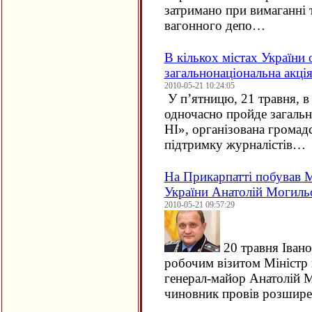
затримано при вимаганні 
вагонного депо…
В кількох містах України
загальнонаціональна акція
2010-05-21 10:24:05
У п’ятницю, 21 травня, в 
одночасно пройде загальн
НІ», організована громад
підтримку журналістів…
На Прикарпатті побував М
України Анатолій Могиль
2010-05-21 09:57:29
20 травня Івано
робочим візитом Міністр 
генерал-майор Анатолій М
чиновник провів розшир