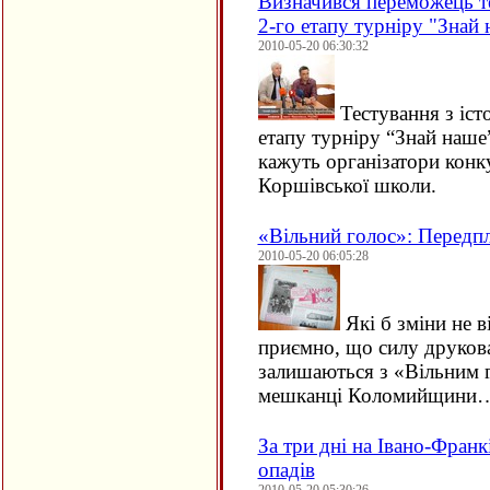
Визначився переможець те
2-го етапу турніру "Знай
2010-05-20 06:30:32
Тестування з іст
етапу турніру “Знай наше
кажуть організатори конк
Коршівської школи.
«Вільний голос»: Передп
2010-05-20 06:05:28
Які б зміни не в
приємно, що силу друкова
залишаються з «Вільним 
мешканці Коломийщини
За три дні на Івано-Фран
опадів