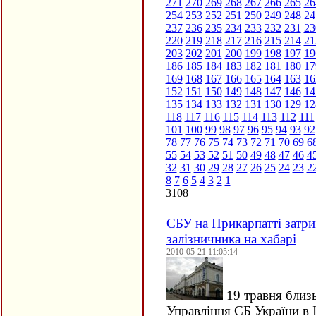
271
270
269
268
267
266
265
26
254
253
252
251
250
249
248
24
237
236
235
234
233
232
231
23
220
219
218
217
216
215
214
21
203
202
201
200
199
198
197
19
186
185
184
183
182
181
180
17
169
168
167
166
165
164
163
16
152
151
150
149
148
147
146
14
135
134
133
132
131
130
129
12
118
117
116
115
114
113
112
111
101
100
99
98
97
96
95
94
93
92
78
77
76
75
74
73
72
71
70
69
6
55
54
53
52
51
50
49
48
47
46
4
32
31
30
29
28
27
26
25
24
23
2
8
7
6
5
4
3
2
1
3108
СБУ на Прикарпатті затри
залізничника на хабарі
2010-05-21 11:05:14
19 травня близь
Управління СБ України в 