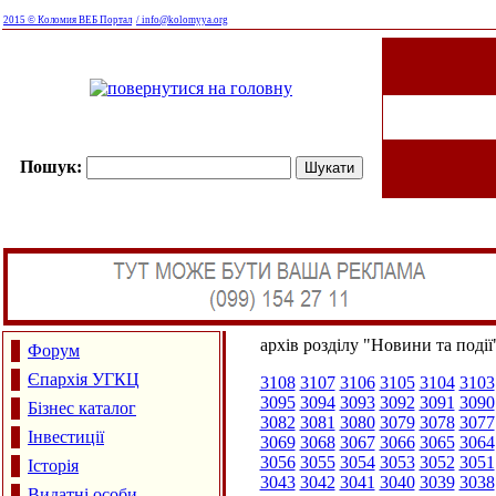
2015 © Коломия ВЕБ Портал
/ info@kolomyya.org
Пошук:
архів розділу "Новини та події
Форум
Єпархія УГКЦ
3108
3107
3106
3105
3104
3103
3095
3094
3093
3092
3091
3090
Бізнес каталог
3082
3081
3080
3079
3078
3077
Інвестиції
3069
3068
3067
3066
3065
3064
3056
3055
3054
3053
3052
3051
Історія
3043
3042
3041
3040
3039
3038
Видатні особи