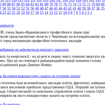
0
89
88
87
86
85
84
83
82
81
80
79
78
77
76
75
74
73
72
71
70
69
68
7
56
55
54
53
52
51
50
49
48
47
46
45
44
43
42
41
40
39
38
37
36
35
4
23
22
21
20
19
18
17
16
15
14
13
12
11
10
9
8
7
6
5
4
3
2
1
карпаття
учень Івано-Франківського професійного ліцею при
кумі представлятиме область у Чернівцях на всеукраїнському ко
і серед вихованців професійно-технічних закладів.
омийщини не забезпечили виплату зарплати
ата та енергоносії - на ці речі в першу чергу повинні звертати ув
ови. Про це на семінарі в райдержадміністрації зазначив голова
ї районної ради Дмитро Неміш.
к Коломия використовує кошти на потреби освіти
-технічна база коломийських закладів освіти, фактично, найкращ
 таких висновків прийшли представники ОДА. Перший заступни
ади З.Береговський та начальник управління освіти і науки ОДА
евіряли як місто використовує кошти на потреби освіти.
го Валентина