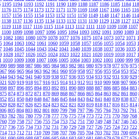
6
1195
1194
1193
1192
1191
1190
1189
1188
1187
1186
1185
1184
11
7
1176
1175
1174
1173
1172
1171
1170
1169
1168
1167
1166
1165
116
8
1157
1156
1155
1154
1153
1152
1151
1150
1149
1148
1147
1146
114
9
1138
1137
1136
1135
1134
1133
1132
1131
1130
1129
1128
1127
112
0
1119
1118
1117
1116
1115
1114
1113
1112
1111
1110
1109
1108
1107
1
1100
1099
1098
1097
1096
1095
1094
1093
1092
1091
1090
1089
1
3
1082
1081
1080
1079
1078
1077
1076
1075
1074
1073
1072
1071
5
1064
1063
1062
1061
1060
1059
1058
1057
1056
1055
1054
1053
7
1046
1045
1044
1043
1042
1041
1040
1039
1038
1037
1036
1035
9
1028
1027
1026
1025
1024
1023
1022
1021
1020
1019
1018
1017
1
1010
1009
1008
1007
1006
1005
1004
1003
1002
1001
1000
999
9
990
989
988
987
986
985
984
983
982
981
980
979
978
977
976
975
967
966
965
964
963
962
961
960
959
958
957
956
955
954
953
952
944
943
942
941
940
939
938
937
936
935
934
933
932
931
930
929
921
920
919
918
917
916
915
914
913
912
911
910
909
908
907
906
898
897
896
895
894
893
892
891
890
889
888
887
886
885
884
883
875
874
873
872
871
870
869
868
867
866
865
864
863
862
861
860
852
851
850
849
848
847
846
845
844
843
842
841
840
839
838
837
829
828
827
826
825
824
823
822
821
820
819
818
817
816
815
814
806
805
804
803
802
801
800
799
798
797
796
795
794
793
792
791
783
782
781
780
779
778
777
776
775
774
773
772
771
770
769
768
760
759
758
757
756
755
754
753
752
751
750
749
748
747
746
745
737
736
735
734
733
732
731
730
729
728
727
726
725
724
723
722
714
713
712
711
710
709
708
707
706
705
704
703
702
701
700
699
691
690
689
688
687
686
685
684
683
682
681
680
679
678
677
676