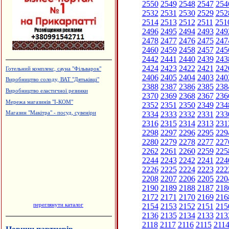
2550
2549
2548
2547
254
2532
2531
2530
2529
252
2514
2513
2512
2511
251
2496
2495
2494
2493
249
2478
2477
2476
2475
247
2460
2459
2458
2457
245
2442
2441
2440
2439
243
2424
2423
2422
2421
242
Готельний комплекс, сауна "Фільварок"
2406
2405
2404
2403
240
Виробництво солоду, ВАТ "Дятьківці"
2388
2387
2386
2385
238
Виробництво еластичної резинки
2370
2369
2368
2367
236
Мережа магазинів "І-КОМ"
2352
2351
2350
2349
234
2334
2333
2332
2331
233
Магазин "Макітра" - посуд, сувеніри
2316
2315
2314
2313
231
2298
2297
2296
2295
229
2280
2279
2278
2277
227
2262
2261
2260
2259
225
2244
2243
2242
2241
224
2226
2225
2224
2223
222
2208
2207
2206
2205
220
2190
2189
2188
2187
218
2172
2171
2170
2169
216
переглянути каталог
2154
2153
2152
2151
215
2136
2135
2134
2133
213
2118
2117
2116
2115
211