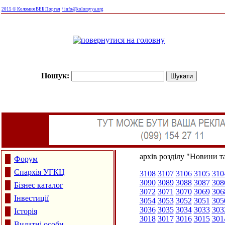
2015 © Коломия ВЕБ Портал
/ info@kolomyya.org
Пошук:
архів розділу "Новини та
Форум
Єпархія УГКЦ
3108
3107
3106
3105
310
3090
3089
3088
3087
308
Бізнес каталог
3072
3071
3070
3069
306
Інвестиції
3054
3053
3052
3051
305
3036
3035
3034
3033
303
Історія
3018
3017
3016
3015
301
Видатні особи