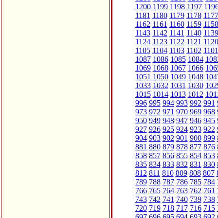
1200
1199
1198
1197
119
1181
1180
1179
1178
117
1162
1161
1160
1159
115
1143
1142
1141
1140
113
1124
1123
1122
1121
112
1105
1104
1103
1102
110
1087
1086
1085
1084
108
1069
1068
1067
1066
106
1051
1050
1049
1048
104
1033
1032
1031
1030
102
1015
1014
1013
1012
101
996
995
994
993
992
991
973
972
971
970
969
968
950
949
948
947
946
945
927
926
925
924
923
922
904
903
902
901
900
899
881
880
879
878
877
876
858
857
856
855
854
853
835
834
833
832
831
830
812
811
810
809
808
807
789
788
787
786
785
784
766
765
764
763
762
761
743
742
741
740
739
738
720
719
718
717
716
715
697
696
695
694
693
692