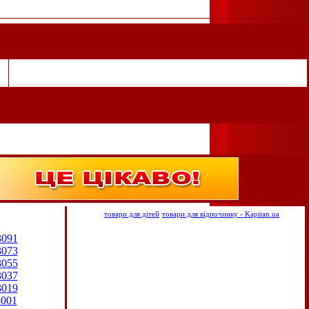
товари для дітей
товари для відпочинку - Kapitan.ua
3091
3073
3055
3037
3019
3001