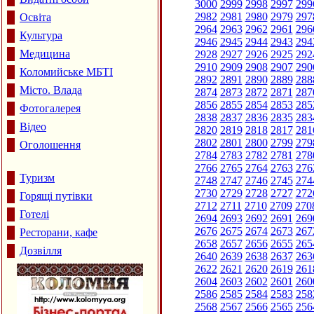
3000
2999
2998
2997
299
2982
2981
2980
2979
297
Освіта
2964
2963
2962
2961
296
Культура
2946
2945
2944
2943
294
Медицина
2928
2927
2926
2925
292
2910
2909
2908
2907
290
Коломийське МБТІ
2892
2891
2890
2889
288
Місто. Влада
2874
2873
2872
2871
287
2856
2855
2854
2853
285
Фотогалерея
2838
2837
2836
2835
283
Відео
2820
2819
2818
2817
281
2802
2801
2800
2799
279
Оголошення
2784
2783
2782
2781
278
2766
2765
2764
2763
276
Туризм
2748
2747
2746
2745
274
2730
2729
2728
2727
272
Горящі путівки
2712
2711
2710
2709
270
Готелі
2694
2693
2692
2691
269
2676
2675
2674
2673
267
Ресторани, кафе
2658
2657
2656
2655
265
Дозвілля
2640
2639
2638
2637
263
2622
2621
2620
2619
261
2604
2603
2602
2601
260
2586
2585
2584
2583
258
2568
2567
2566
2565
256