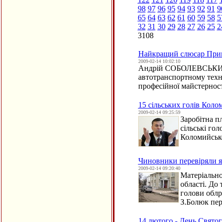
98
97
96
95
94
93
92
91
9
65
64
63
62
61
60
59
58
5
32
31
30
29
28
27
26
25
2
3108
Найкращий слюсар При
2009-02-14 10:02:10
Андрій СОБОЛЕВСЬКИЙ, 
автотранспортному техні
професійної майстерност
15 сільських голів Кол
2009-02-14 09:25:59
Заробітна пл
сільські гол
Коломийсько
Чиновники перевіряли я
2009-02-14 09:20:40
Матеріально
області. До
голови облр
З.Болюк пер
14 лютого - День Свято