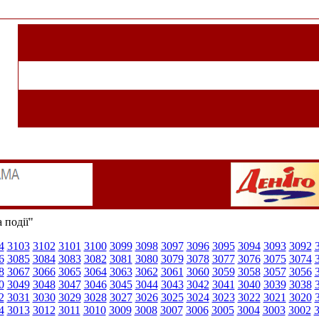
 події"
4
3103
3102
3101
3100
3099
3098
3097
3096
3095
3094
3093
3092
6
3085
3084
3083
3082
3081
3080
3079
3078
3077
3076
3075
3074
8
3067
3066
3065
3064
3063
3062
3061
3060
3059
3058
3057
3056
0
3049
3048
3047
3046
3045
3044
3043
3042
3041
3040
3039
3038
2
3031
3030
3029
3028
3027
3026
3025
3024
3023
3022
3021
3020
4
3013
3012
3011
3010
3009
3008
3007
3006
3005
3004
3003
3002