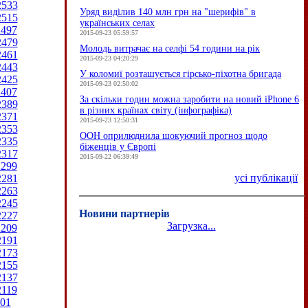
2533
Уряд виділив 140 млн грн на "шерифів" в
2515
українських селах
2497
2015-09-23 05:59:57
2479
Молодь витрачає на селфі 54 години на рік
2461
2015-09-23 04:20:29
2443
У коломиї розташується гірсько-піхотна бригада
2425
2015-09-23 02:50:02
2407
За скільки годин можна заробити на новий iPhone 6
2389
в різних країнах світу (інфографіка)
2371
2015-09-23 12:50:31
2353
ООН оприлюднила шокуючий прогноз щодо
2335
біженців у Європі
2317
2015-09-22 06:39:49
2299
усі публікації
2281
2263
2245
Новини партнерів
2227
Загрузка...
2209
2191
2173
2155
2137
2119
01