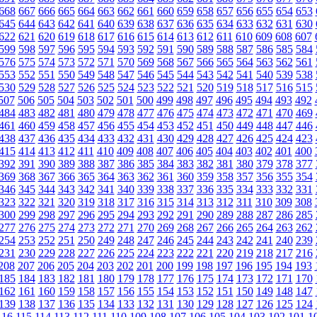
668
667
666
665
664
663
662
661
660
659
658
657
656
655
654
653
645
644
643
642
641
640
639
638
637
636
635
634
633
632
631
630
622
621
620
619
618
617
616
615
614
613
612
611
610
609
608
607
599
598
597
596
595
594
593
592
591
590
589
588
587
586
585
584
576
575
574
573
572
571
570
569
568
567
566
565
564
563
562
561
553
552
551
550
549
548
547
546
545
544
543
542
541
540
539
538
530
529
528
527
526
525
524
523
522
521
520
519
518
517
516
515
507
506
505
504
503
502
501
500
499
498
497
496
495
494
493
492
484
483
482
481
480
479
478
477
476
475
474
473
472
471
470
469
461
460
459
458
457
456
455
454
453
452
451
450
449
448
447
446
438
437
436
435
434
433
432
431
430
429
428
427
426
425
424
423
415
414
413
412
411
410
409
408
407
406
405
404
403
402
401
400
392
391
390
389
388
387
386
385
384
383
382
381
380
379
378
377
369
368
367
366
365
364
363
362
361
360
359
358
357
356
355
354
346
345
344
343
342
341
340
339
338
337
336
335
334
333
332
331
323
322
321
320
319
318
317
316
315
314
313
312
311
310
309
308
300
299
298
297
296
295
294
293
292
291
290
289
288
287
286
285
277
276
275
274
273
272
271
270
269
268
267
266
265
264
263
262
254
253
252
251
250
249
248
247
246
245
244
243
242
241
240
239
231
230
229
228
227
226
225
224
223
222
221
220
219
218
217
216
208
207
206
205
204
203
202
201
200
199
198
197
196
195
194
193
185
184
183
182
181
180
179
178
177
176
175
174
173
172
171
170
162
161
160
159
158
157
156
155
154
153
152
151
150
149
148
147
139
138
137
136
135
134
133
132
131
130
129
128
127
126
125
124
116
115
114
113
112
111
110
109
108
107
106
105
104
103
102
101
1