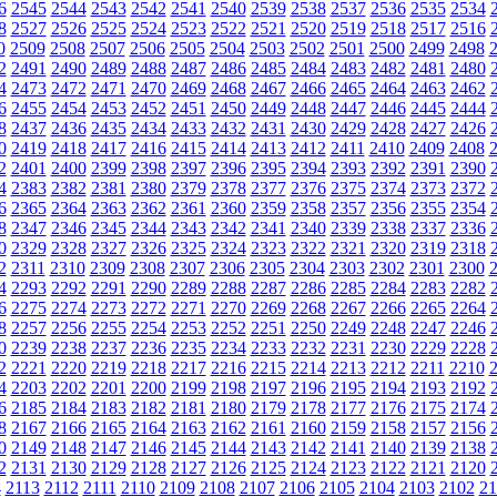
6
2545
2544
2543
2542
2541
2540
2539
2538
2537
2536
2535
2534
8
2527
2526
2525
2524
2523
2522
2521
2520
2519
2518
2517
2516
0
2509
2508
2507
2506
2505
2504
2503
2502
2501
2500
2499
2498
2
2491
2490
2489
2488
2487
2486
2485
2484
2483
2482
2481
2480
4
2473
2472
2471
2470
2469
2468
2467
2466
2465
2464
2463
2462
6
2455
2454
2453
2452
2451
2450
2449
2448
2447
2446
2445
2444
8
2437
2436
2435
2434
2433
2432
2431
2430
2429
2428
2427
2426
0
2419
2418
2417
2416
2415
2414
2413
2412
2411
2410
2409
2408
2
2401
2400
2399
2398
2397
2396
2395
2394
2393
2392
2391
2390
4
2383
2382
2381
2380
2379
2378
2377
2376
2375
2374
2373
2372
6
2365
2364
2363
2362
2361
2360
2359
2358
2357
2356
2355
2354
8
2347
2346
2345
2344
2343
2342
2341
2340
2339
2338
2337
2336
0
2329
2328
2327
2326
2325
2324
2323
2322
2321
2320
2319
2318
2
2311
2310
2309
2308
2307
2306
2305
2304
2303
2302
2301
2300
4
2293
2292
2291
2290
2289
2288
2287
2286
2285
2284
2283
2282
6
2275
2274
2273
2272
2271
2270
2269
2268
2267
2266
2265
2264
8
2257
2256
2255
2254
2253
2252
2251
2250
2249
2248
2247
2246
0
2239
2238
2237
2236
2235
2234
2233
2232
2231
2230
2229
2228
2
2221
2220
2219
2218
2217
2216
2215
2214
2213
2212
2211
2210
4
2203
2202
2201
2200
2199
2198
2197
2196
2195
2194
2193
2192
6
2185
2184
2183
2182
2181
2180
2179
2178
2177
2176
2175
2174
8
2167
2166
2165
2164
2163
2162
2161
2160
2159
2158
2157
2156
0
2149
2148
2147
2146
2145
2144
2143
2142
2141
2140
2139
2138
2
2131
2130
2129
2128
2127
2126
2125
2124
2123
2122
2121
2120
4
2113
2112
2111
2110
2109
2108
2107
2106
2105
2104
2103
2102
21