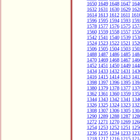
1650
1649
1648
1647
164
1632
1631
1630
1629
162
1614
1613
1612
1611
161
1596
1595
1594
1593
159
1578
1577
1576
1575
157
1560
1559
1558
1557
155
1542
1541
1540
1539
153
1524
1523
1522
1521
152
1506
1505
1504
1503
150
1488
1487
1486
1485
148
1470
1469
1468
1467
146
1452
1451
1450
1449
144
1434
1433
1432
1431
143
1416
1415
1414
1413
141
1398
1397
1396
1395
139
1380
1379
1378
1377
137
1362
1361
1360
1359
135
1344
1343
1342
1341
134
1326
1325
1324
1323
132
1308
1307
1306
1305
130
1290
1289
1288
1287
128
1272
1271
1270
1269
126
1254
1253
1252
1251
125
1236
1235
1234
1233
123
1218
1217
1216
1215
121