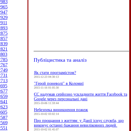
2983
2965
2947
2929
2911
2893
2875
2857
2839
2821
2803
Публіцистика та аналіз
2785
2767
2749
Як стати програмістом?
2731
2015-12-23 04:30:13
2713
"Герой поневолі" в Коломиї
2695
2015-11-16 01:05:30
2677
ЄC надумав серйозно ускладнити життя Facebook та
2659
Google через персональні дані
2641
2015-10-06 11:59:44
2623
Небезпека виникнення пожеж
2605
2015-10-02 03:02:14
2587
Про прощання з життям: у Данії існує служба, що
2569
виконує останні бажання невиліковних людей.
2551
2015-10-02 01:45:07