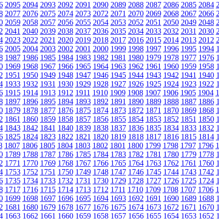
6
2095
2094
2093
2092
2091
2090
2089
2088
2087
2086
2085
2084
8
2077
2076
2075
2074
2073
2072
2071
2070
2069
2068
2067
2066
0
2059
2058
2057
2056
2055
2054
2053
2052
2051
2050
2049
2048
2
2041
2040
2039
2038
2037
2036
2035
2034
2033
2032
2031
2030
4
2023
2022
2021
2020
2019
2018
2017
2016
2015
2014
2013
2012
6
2005
2004
2003
2002
2001
2000
1999
1998
1997
1996
1995
1994
8
1987
1986
1985
1984
1983
1982
1981
1980
1979
1978
1977
1976
0
1969
1968
1967
1966
1965
1964
1963
1962
1961
1960
1959
1958
2
1951
1950
1949
1948
1947
1946
1945
1944
1943
1942
1941
1940
4
1933
1932
1931
1930
1929
1928
1927
1926
1925
1924
1923
1922
6
1915
1914
1913
1912
1911
1910
1909
1908
1907
1906
1905
1904
8
1897
1896
1895
1894
1893
1892
1891
1890
1889
1888
1887
1886
0
1879
1878
1877
1876
1875
1874
1873
1872
1871
1870
1869
1868
2
1861
1860
1859
1858
1857
1856
1855
1854
1853
1852
1851
1850
4
1843
1842
1841
1840
1839
1838
1837
1836
1835
1834
1833
1832
6
1825
1824
1823
1822
1821
1820
1819
1818
1817
1816
1815
1814
8
1807
1806
1805
1804
1803
1802
1801
1800
1799
1798
1797
1796
0
1789
1788
1787
1786
1785
1784
1783
1782
1781
1780
1779
1778
2
1771
1770
1769
1768
1767
1766
1765
1764
1763
1762
1761
1760
4
1753
1752
1751
1750
1749
1748
1747
1746
1745
1744
1743
1742
6
1735
1734
1733
1732
1731
1730
1729
1728
1727
1726
1725
1724
8
1717
1716
1715
1714
1713
1712
1711
1710
1709
1708
1707
1706
0
1699
1698
1697
1696
1695
1694
1693
1692
1691
1690
1689
1688
2
1681
1680
1679
1678
1677
1676
1675
1674
1673
1672
1671
1670
4
1663
1662
1661
1660
1659
1658
1657
1656
1655
1654
1653
1652