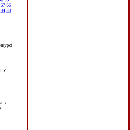
67
66
34
33
нкурсі
агу
а в
к