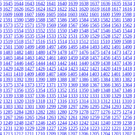
6
1645
1644
1643
1642
1641
1640
1639
1638
1637
1636
1635
1634
8
1627
1626
1625
1624
1623
1622
1621
1620
1619
1618
1617
1616
0
1609
1608
1607
1606
1605
1604
1603
1602
1601
1600
1599
1598
2
1591
1590
1589
1588
1587
1586
1585
1584
1583
1582
1581
1580
4
1573
1572
1571
1570
1569
1568
1567
1566
1565
1564
1563
1562
6
1555
1554
1553
1552
1551
1550
1549
1548
1547
1546
1545
1544
8
1537
1536
1535
1534
1533
1532
1531
1530
1529
1528
1527
1526
0
1519
1518
1517
1516
1515
1514
1513
1512
1511
1510
1509
1508
2
1501
1500
1499
1498
1497
1496
1495
1494
1493
1492
1491
1490
4
1483
1482
1481
1480
1479
1478
1477
1476
1475
1474
1473
1472
6
1465
1464
1463
1462
1461
1460
1459
1458
1457
1456
1455
1454
8
1447
1446
1445
1444
1443
1442
1441
1440
1439
1438
1437
1436
0
1429
1428
1427
1426
1425
1424
1423
1422
1421
1420
1419
1418
2
1411
1410
1409
1408
1407
1406
1405
1404
1403
1402
1401
1400
4
1393
1392
1391
1390
1389
1388
1387
1386
1385
1384
1383
1382
6
1375
1374
1373
1372
1371
1370
1369
1368
1367
1366
1365
1364
8
1357
1356
1355
1354
1353
1352
1351
1350
1349
1348
1347
1346
0
1339
1338
1337
1336
1335
1334
1333
1332
1331
1330
1329
1328
2
1321
1320
1319
1318
1317
1316
1315
1314
1313
1312
1311
1310
4
1303
1302
1301
1300
1299
1298
1297
1296
1295
1294
1293
1292
6
1285
1284
1283
1282
1281
1280
1279
1278
1277
1276
1275
1274
8
1267
1266
1265
1264
1263
1262
1261
1260
1259
1258
1257
1256
0
1249
1248
1247
1246
1245
1244
1243
1242
1241
1240
1239
1238
2
1231
1230
1229
1228
1227
1226
1225
1224
1223
1222
1221
1220
4
1213
1212
1211
1210
1209
1208
1207
1206
1205
1204
1203
1202