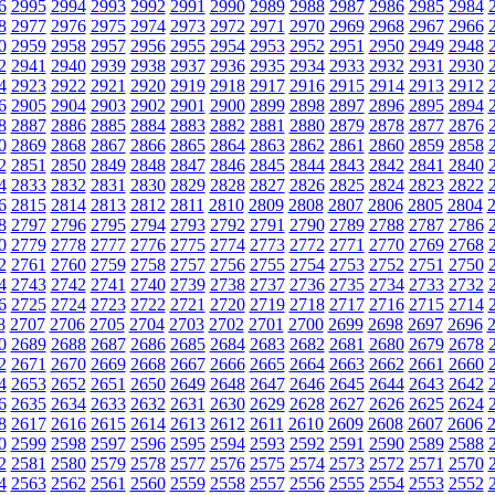
6
2995
2994
2993
2992
2991
2990
2989
2988
2987
2986
2985
2984
8
2977
2976
2975
2974
2973
2972
2971
2970
2969
2968
2967
2966
0
2959
2958
2957
2956
2955
2954
2953
2952
2951
2950
2949
2948
2
2941
2940
2939
2938
2937
2936
2935
2934
2933
2932
2931
2930
4
2923
2922
2921
2920
2919
2918
2917
2916
2915
2914
2913
2912
6
2905
2904
2903
2902
2901
2900
2899
2898
2897
2896
2895
2894
8
2887
2886
2885
2884
2883
2882
2881
2880
2879
2878
2877
2876
0
2869
2868
2867
2866
2865
2864
2863
2862
2861
2860
2859
2858
2
2851
2850
2849
2848
2847
2846
2845
2844
2843
2842
2841
2840
4
2833
2832
2831
2830
2829
2828
2827
2826
2825
2824
2823
2822
6
2815
2814
2813
2812
2811
2810
2809
2808
2807
2806
2805
2804
8
2797
2796
2795
2794
2793
2792
2791
2790
2789
2788
2787
2786
0
2779
2778
2777
2776
2775
2774
2773
2772
2771
2770
2769
2768
2
2761
2760
2759
2758
2757
2756
2755
2754
2753
2752
2751
2750
4
2743
2742
2741
2740
2739
2738
2737
2736
2735
2734
2733
2732
6
2725
2724
2723
2722
2721
2720
2719
2718
2717
2716
2715
2714
8
2707
2706
2705
2704
2703
2702
2701
2700
2699
2698
2697
2696
0
2689
2688
2687
2686
2685
2684
2683
2682
2681
2680
2679
2678
2
2671
2670
2669
2668
2667
2666
2665
2664
2663
2662
2661
2660
4
2653
2652
2651
2650
2649
2648
2647
2646
2645
2644
2643
2642
6
2635
2634
2633
2632
2631
2630
2629
2628
2627
2626
2625
2624
8
2617
2616
2615
2614
2613
2612
2611
2610
2609
2608
2607
2606
0
2599
2598
2597
2596
2595
2594
2593
2592
2591
2590
2589
2588
2
2581
2580
2579
2578
2577
2576
2575
2574
2573
2572
2571
2570
4
2563
2562
2561
2560
2559
2558
2557
2556
2555
2554
2553
2552