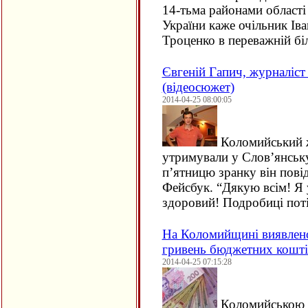
14-тьма районами області 
України каже очільник І
Троценко в переважній б
Євгеній Гапич, журналіст 
(відеосюжет)
2014-04-25 08:00:05
Коломийський ж
утримували у Слов’янську
п’ятницю зранку він повід
Фейсбук. “Дякую всім! Я 
здоровий! Подробиці по
На Коломийщині виявлено
гривень бюджетних кошті
2014-04-25 07:15:28
Коломийською 