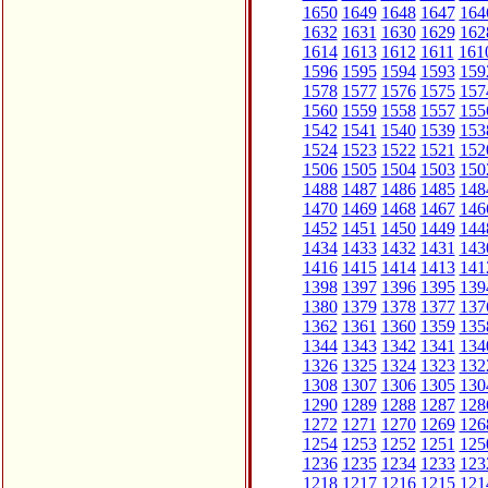
1650
1649
1648
1647
164
1632
1631
1630
1629
162
1614
1613
1612
1611
161
1596
1595
1594
1593
159
1578
1577
1576
1575
157
1560
1559
1558
1557
155
1542
1541
1540
1539
153
1524
1523
1522
1521
152
1506
1505
1504
1503
150
1488
1487
1486
1485
148
1470
1469
1468
1467
146
1452
1451
1450
1449
144
1434
1433
1432
1431
143
1416
1415
1414
1413
141
1398
1397
1396
1395
139
1380
1379
1378
1377
137
1362
1361
1360
1359
135
1344
1343
1342
1341
134
1326
1325
1324
1323
132
1308
1307
1306
1305
130
1290
1289
1288
1287
128
1272
1271
1270
1269
126
1254
1253
1252
1251
125
1236
1235
1234
1233
123
1218
1217
1216
1215
121