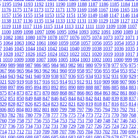
6
1195
1194
1193
1192
1191
1190
1189
1188
1187
1186
1185
1184
11
7
1176
1175
1174
1173
1172
1171
1170
1169
1168
1167
1166
1165
116
8
1157
1156
1155
1154
1153
1152
1151
1150
1149
1148
1147
1146
114
9
1138
1137
1136
1135
1134
1133
1132
1131
1130
1129
1128
1127
112
0
1119
1118
1117
1116
1115
1114
1113
1112
1111
1110
1109
1108
1107
1
1100
1099
1098
1097
1096
1095
1094
1093
1092
1091
1090
1089
1
3
1082
1081
1080
1079
1078
1077
1076
1075
1074
1073
1072
1071
5
1064
1063
1062
1061
1060
1059
1058
1057
1056
1055
1054
1053
7
1046
1045
1044
1043
1042
1041
1040
1039
1038
1037
1036
1035
9
1028
1027
1026
1025
1024
1023
1022
1021
1020
1019
1018
1017
1
1010
1009
1008
1007
1006
1005
1004
1003
1002
1001
1000
999
9
990
989
988
987
986
985
984
983
982
981
980
979
978
977
976
975
967
966
965
964
963
962
961
960
959
958
957
956
955
954
953
952
944
943
942
941
940
939
938
937
936
935
934
933
932
931
930
929
921
920
919
918
917
916
915
914
913
912
911
910
909
908
907
906
898
897
896
895
894
893
892
891
890
889
888
887
886
885
884
883
875
874
873
872
871
870
869
868
867
866
865
864
863
862
861
860
852
851
850
849
848
847
846
845
844
843
842
841
840
839
838
837
829
828
827
826
825
824
823
822
821
820
819
818
817
816
815
814
806
805
804
803
802
801
800
799
798
797
796
795
794
793
792
791
783
782
781
780
779
778
777
776
775
774
773
772
771
770
769
768
760
759
758
757
756
755
754
753
752
751
750
749
748
747
746
745
737
736
735
734
733
732
731
730
729
728
727
726
725
724
723
722
714
713
712
711
710
709
708
707
706
705
704
703
702
701
700
699
691
690
689
688
687
686
685
684
683
682
681
680
679
678
677
676