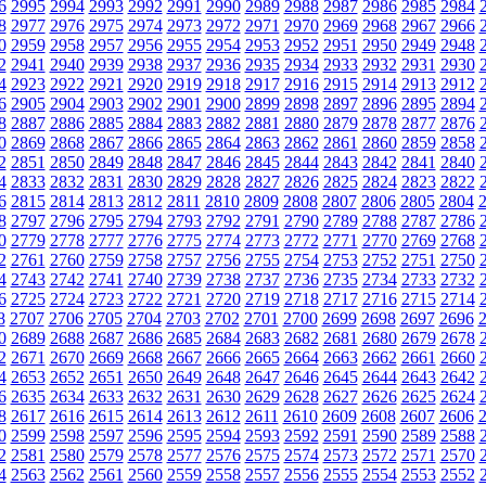
6
2995
2994
2993
2992
2991
2990
2989
2988
2987
2986
2985
2984
8
2977
2976
2975
2974
2973
2972
2971
2970
2969
2968
2967
2966
0
2959
2958
2957
2956
2955
2954
2953
2952
2951
2950
2949
2948
2
2941
2940
2939
2938
2937
2936
2935
2934
2933
2932
2931
2930
4
2923
2922
2921
2920
2919
2918
2917
2916
2915
2914
2913
2912
6
2905
2904
2903
2902
2901
2900
2899
2898
2897
2896
2895
2894
8
2887
2886
2885
2884
2883
2882
2881
2880
2879
2878
2877
2876
0
2869
2868
2867
2866
2865
2864
2863
2862
2861
2860
2859
2858
2
2851
2850
2849
2848
2847
2846
2845
2844
2843
2842
2841
2840
4
2833
2832
2831
2830
2829
2828
2827
2826
2825
2824
2823
2822
6
2815
2814
2813
2812
2811
2810
2809
2808
2807
2806
2805
2804
8
2797
2796
2795
2794
2793
2792
2791
2790
2789
2788
2787
2786
0
2779
2778
2777
2776
2775
2774
2773
2772
2771
2770
2769
2768
2
2761
2760
2759
2758
2757
2756
2755
2754
2753
2752
2751
2750
4
2743
2742
2741
2740
2739
2738
2737
2736
2735
2734
2733
2732
6
2725
2724
2723
2722
2721
2720
2719
2718
2717
2716
2715
2714
8
2707
2706
2705
2704
2703
2702
2701
2700
2699
2698
2697
2696
0
2689
2688
2687
2686
2685
2684
2683
2682
2681
2680
2679
2678
2
2671
2670
2669
2668
2667
2666
2665
2664
2663
2662
2661
2660
4
2653
2652
2651
2650
2649
2648
2647
2646
2645
2644
2643
2642
6
2635
2634
2633
2632
2631
2630
2629
2628
2627
2626
2625
2624
8
2617
2616
2615
2614
2613
2612
2611
2610
2609
2608
2607
2606
0
2599
2598
2597
2596
2595
2594
2593
2592
2591
2590
2589
2588
2
2581
2580
2579
2578
2577
2576
2575
2574
2573
2572
2571
2570
4
2563
2562
2561
2560
2559
2558
2557
2556
2555
2554
2553
2552