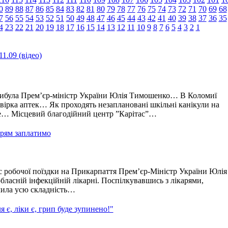
0
89
88
87
86
85
84
83
82
81
80
79
78
77
76
75
74
73
72
71
70
69
68
7
56
55
54
53
52
51
50
49
48
47
46
45
44
43
42
41
40
39
38
37
36
35
4
23
22
21
20
19
18
17
16
15
14
13
12
11
10
9
8
7
6
5
4
3
2
1
1.09 (відео)
рибула Прем’єр-міністр України Юлія Тимошенко… В Коломиї
вірка аптек… Як проходять незаплановані шкільні канікули на
е… Місцевий благодійний центр ”Карітас”…
арям заплатимо
с робочої поїздки на Прикарпаття Прем’єр-Міністр України Юлія
ласній інфекційній лікарні. Поспілкувавшись з лікарями,
чила усю складність…
є, ліки є, грип буде зупинено!"