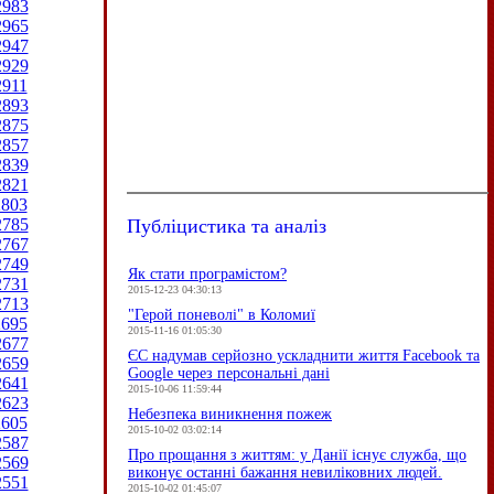
2983
2965
2947
2929
2911
2893
2875
2857
2839
2821
2803
Публіцистика та аналіз
2785
2767
2749
Як стати програмістом?
2731
2015-12-23 04:30:13
2713
"Герой поневолі" в Коломиї
2695
2015-11-16 01:05:30
2677
ЄC надумав серйозно ускладнити життя Facebook та
2659
Google через персональні дані
2641
2015-10-06 11:59:44
2623
Небезпека виникнення пожеж
2605
2015-10-02 03:02:14
2587
Про прощання з життям: у Данії існує служба, що
2569
виконує останні бажання невиліковних людей.
2551
2015-10-02 01:45:07