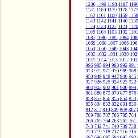
1200
1199
1198
1197
119
1181
1180
1179
1178
117
1162
1161
1160
1159
115
1143
1142
1141
1140
113
1124
1123
1122
1121
112
1105
1104
1103
1102
110
1087
1086
1085
1084
108
1069
1068
1067
1066
106
1051
1050
1049
1048
104
1033
1032
1031
1030
102
1015
1014
1013
1012
101
996
995
994
993
992
991
973
972
971
970
969
968
950
949
948
947
946
945
927
926
925
924
923
922
904
903
902
901
900
899
881
880
879
878
877
876
858
857
856
855
854
853
835
834
833
832
831
830
812
811
810
809
808
807
789
788
787
786
785
784
766
765
764
763
762
761
743
742
741
740
739
738
720
719
718
717
716
715
697
696
695
694
693
692