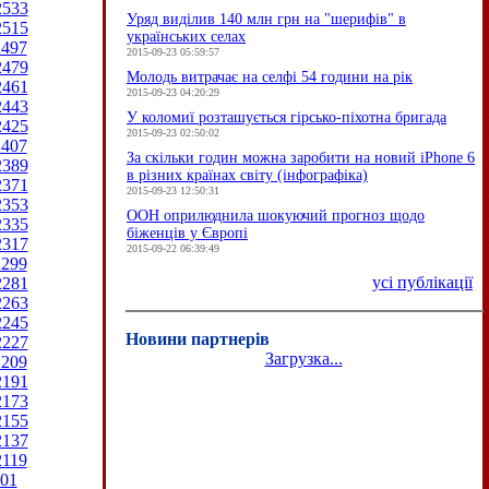
2533
Уряд виділив 140 млн грн на "шерифів" в
2515
українських селах
2497
2015-09-23 05:59:57
2479
Молодь витрачає на селфі 54 години на рік
2461
2015-09-23 04:20:29
2443
У коломиї розташується гірсько-піхотна бригада
2425
2015-09-23 02:50:02
2407
За скільки годин можна заробити на новий iPhone 6
2389
в різних країнах світу (інфографіка)
2371
2015-09-23 12:50:31
2353
ООН оприлюднила шокуючий прогноз щодо
2335
біженців у Європі
2317
2015-09-22 06:39:49
2299
усі публікації
2281
2263
2245
Новини партнерів
2227
Загрузка...
2209
2191
2173
2155
2137
2119
01