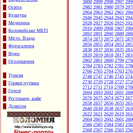
3000
2999
2998
2997
299
2982
2981
2980
2979
297
Освіта
2964
2963
2962
2961
296
Культура
2946
2945
2944
2943
294
Медицина
2928
2927
2926
2925
292
2910
2909
2908
2907
290
Коломийське МБТІ
2892
2891
2890
2889
288
Місто. Влада
2874
2873
2872
2871
287
2856
2855
2854
2853
285
Фотогалерея
2838
2837
2836
2835
283
Відео
2820
2819
2818
2817
281
2802
2801
2800
2799
279
Оголошення
2784
2783
2782
2781
278
2766
2765
2764
2763
276
Туризм
2748
2747
2746
2745
274
2730
2729
2728
2727
272
Горящі путівки
2712
2711
2710
2709
270
Готелі
2694
2693
2692
2691
269
2676
2675
2674
2673
267
Ресторани, кафе
2658
2657
2656
2655
265
Дозвілля
2640
2639
2638
2637
263
2622
2621
2620
2619
261
2604
2603
2602
2601
260
2586
2585
2584
2583
258
2568
2567
2566
2565
256