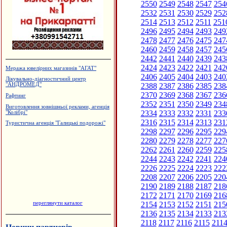
2550
2549
2548
2547
254
2532
2531
2530
2529
252
2514
2513
2512
2511
251
2496
2495
2494
2493
249
2478
2477
2476
2475
247
2460
2459
2458
2457
245
2442
2441
2440
2439
243
2424
2423
2422
2421
242
Меража ювелірних магазинів "АГАТ"
2406
2405
2404
2403
240
Лікувально-діагностичний центр
2388
2387
2386
2385
238
"АНДРОМЕД"
2370
2369
2368
2367
236
Рафтинг
2352
2351
2350
2349
234
Виготовлення зовнішньої реклами, агенція
2334
2333
2332
2331
233
"Колібрі"
2316
2315
2314
2313
231
Туристична агенція "Галицькі подорожі"
2298
2297
2296
2295
229
2280
2279
2278
2277
227
2262
2261
2260
2259
225
2244
2243
2242
2241
224
2226
2225
2224
2223
222
2208
2207
2206
2205
220
2190
2189
2188
2187
218
2172
2171
2170
2169
216
переглянути каталог
2154
2153
2152
2151
215
2136
2135
2134
2133
213
2118
2117
2116
2115
211