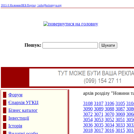
2015 © Коломия ВЕБ Портал
/ info@kolomyya.org
Пошук:
архів розділу "Новини та
Форум
Єпархія УГКЦ
3108
3107
3106
3105
310
3090
3089
3088
3087
308
Бізнес каталог
3072
3071
3070
3069
306
Інвестиції
3054
3053
3052
3051
305
3036
3035
3034
3033
303
Історія
3018
3017
3016
3015
301
Видатні особи