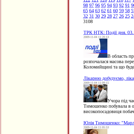
98
97
96
95
94
93
92
91
9
65
64
63
62
61
60
59
58
5
32
31
30
29
28
27
26
25
2
3108
ТРК НТК: Події дня. 03.1
2009-11-04 11:20:13
В область п
розпочалася масова пере
Коломийщині та що буд
Лікарню добудуємо, лік
2009-11-04 11:09:15
Учора під ча
Тимошенко побувала в об
високопосадовиця поба
Юлія Тимошенко: "Марля 
2009-11-04 11:05:53