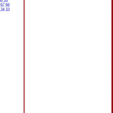
67
66
34
33