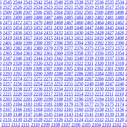
6
2545
2544
2543
2542
2541
2540
2539
2538
2537
2536
2535
2534
8
2527
2526
2525
2524
2523
2522
2521
2520
2519
2518
2517
2516
0
2509
2508
2507
2506
2505
2504
2503
2502
2501
2500
2499
2498
2
2491
2490
2489
2488
2487
2486
2485
2484
2483
2482
2481
2480
4
2473
2472
2471
2470
2469
2468
2467
2466
2465
2464
2463
2462
6
2455
2454
2453
2452
2451
2450
2449
2448
2447
2446
2445
2444
8
2437
2436
2435
2434
2433
2432
2431
2430
2429
2428
2427
2426
0
2419
2418
2417
2416
2415
2414
2413
2412
2411
2410
2409
2408
2
2401
2400
2399
2398
2397
2396
2395
2394
2393
2392
2391
2390
4
2383
2382
2381
2380
2379
2378
2377
2376
2375
2374
2373
2372
6
2365
2364
2363
2362
2361
2360
2359
2358
2357
2356
2355
2354
8
2347
2346
2345
2344
2343
2342
2341
2340
2339
2338
2337
2336
0
2329
2328
2327
2326
2325
2324
2323
2322
2321
2320
2319
2318
2
2311
2310
2309
2308
2307
2306
2305
2304
2303
2302
2301
2300
4
2293
2292
2291
2290
2289
2288
2287
2286
2285
2284
2283
2282
6
2275
2274
2273
2272
2271
2270
2269
2268
2267
2266
2265
2264
8
2257
2256
2255
2254
2253
2252
2251
2250
2249
2248
2247
2246
0
2239
2238
2237
2236
2235
2234
2233
2232
2231
2230
2229
2228
2
2221
2220
2219
2218
2217
2216
2215
2214
2213
2212
2211
2210
4
2203
2202
2201
2200
2199
2198
2197
2196
2195
2194
2193
2192
6
2185
2184
2183
2182
2181
2180
2179
2178
2177
2176
2175
2174
8
2167
2166
2165
2164
2163
2162
2161
2160
2159
2158
2157
2156
0
2149
2148
2147
2146
2145
2144
2143
2142
2141
2140
2139
2138
2
2131
2130
2129
2128
2127
2126
2125
2124
2123
2122
2121
2120
4
2113
2112
2111
2110
2109
2108
2107
2106
2105
2104
2103
2102
21