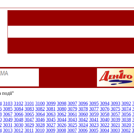
 події"
4
3103
3102
3101
3100
3099
3098
3097
3096
3095
3094
3093
3092
6
3085
3084
3083
3082
3081
3080
3079
3078
3077
3076
3075
3074
8
3067
3066
3065
3064
3063
3062
3061
3060
3059
3058
3057
3056
0
3049
3048
3047
3046
3045
3044
3043
3042
3041
3040
3039
3038
2
3031
3030
3029
3028
3027
3026
3025
3024
3023
3022
3021
3020
4
3013
3012
3011
3010
3009
3008
3007
3006
3005
3004
3003
3002