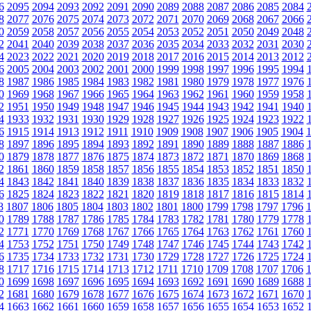
6
2095
2094
2093
2092
2091
2090
2089
2088
2087
2086
2085
2084
8
2077
2076
2075
2074
2073
2072
2071
2070
2069
2068
2067
2066
0
2059
2058
2057
2056
2055
2054
2053
2052
2051
2050
2049
2048
2
2041
2040
2039
2038
2037
2036
2035
2034
2033
2032
2031
2030
4
2023
2022
2021
2020
2019
2018
2017
2016
2015
2014
2013
2012
6
2005
2004
2003
2002
2001
2000
1999
1998
1997
1996
1995
1994
8
1987
1986
1985
1984
1983
1982
1981
1980
1979
1978
1977
1976
0
1969
1968
1967
1966
1965
1964
1963
1962
1961
1960
1959
1958
2
1951
1950
1949
1948
1947
1946
1945
1944
1943
1942
1941
1940
4
1933
1932
1931
1930
1929
1928
1927
1926
1925
1924
1923
1922
6
1915
1914
1913
1912
1911
1910
1909
1908
1907
1906
1905
1904
8
1897
1896
1895
1894
1893
1892
1891
1890
1889
1888
1887
1886
0
1879
1878
1877
1876
1875
1874
1873
1872
1871
1870
1869
1868
2
1861
1860
1859
1858
1857
1856
1855
1854
1853
1852
1851
1850
4
1843
1842
1841
1840
1839
1838
1837
1836
1835
1834
1833
1832
6
1825
1824
1823
1822
1821
1820
1819
1818
1817
1816
1815
1814
8
1807
1806
1805
1804
1803
1802
1801
1800
1799
1798
1797
1796
0
1789
1788
1787
1786
1785
1784
1783
1782
1781
1780
1779
1778
2
1771
1770
1769
1768
1767
1766
1765
1764
1763
1762
1761
1760
4
1753
1752
1751
1750
1749
1748
1747
1746
1745
1744
1743
1742
6
1735
1734
1733
1732
1731
1730
1729
1728
1727
1726
1725
1724
8
1717
1716
1715
1714
1713
1712
1711
1710
1709
1708
1707
1706
0
1699
1698
1697
1696
1695
1694
1693
1692
1691
1690
1689
1688
2
1681
1680
1679
1678
1677
1676
1675
1674
1673
1672
1671
1670
4
1663
1662
1661
1660
1659
1658
1657
1656
1655
1654
1653
1652