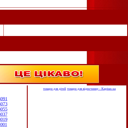
товари для дітей
товари для відпочинку - Kapitan.ua
3091
3073
3055
3037
3019
3001