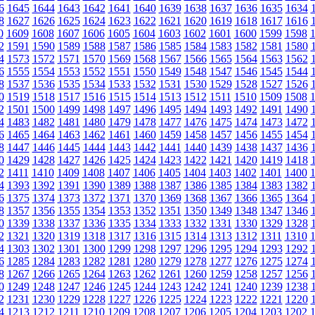
6
1645
1644
1643
1642
1641
1640
1639
1638
1637
1636
1635
1634
8
1627
1626
1625
1624
1623
1622
1621
1620
1619
1618
1617
1616
0
1609
1608
1607
1606
1605
1604
1603
1602
1601
1600
1599
1598
2
1591
1590
1589
1588
1587
1586
1585
1584
1583
1582
1581
1580
4
1573
1572
1571
1570
1569
1568
1567
1566
1565
1564
1563
1562
6
1555
1554
1553
1552
1551
1550
1549
1548
1547
1546
1545
1544
8
1537
1536
1535
1534
1533
1532
1531
1530
1529
1528
1527
1526
0
1519
1518
1517
1516
1515
1514
1513
1512
1511
1510
1509
1508
2
1501
1500
1499
1498
1497
1496
1495
1494
1493
1492
1491
1490
4
1483
1482
1481
1480
1479
1478
1477
1476
1475
1474
1473
1472
6
1465
1464
1463
1462
1461
1460
1459
1458
1457
1456
1455
1454
8
1447
1446
1445
1444
1443
1442
1441
1440
1439
1438
1437
1436
0
1429
1428
1427
1426
1425
1424
1423
1422
1421
1420
1419
1418
2
1411
1410
1409
1408
1407
1406
1405
1404
1403
1402
1401
1400
4
1393
1392
1391
1390
1389
1388
1387
1386
1385
1384
1383
1382
6
1375
1374
1373
1372
1371
1370
1369
1368
1367
1366
1365
1364
8
1357
1356
1355
1354
1353
1352
1351
1350
1349
1348
1347
1346
0
1339
1338
1337
1336
1335
1334
1333
1332
1331
1330
1329
1328
2
1321
1320
1319
1318
1317
1316
1315
1314
1313
1312
1311
1310
4
1303
1302
1301
1300
1299
1298
1297
1296
1295
1294
1293
1292
6
1285
1284
1283
1282
1281
1280
1279
1278
1277
1276
1275
1274
8
1267
1266
1265
1264
1263
1262
1261
1260
1259
1258
1257
1256
0
1249
1248
1247
1246
1245
1244
1243
1242
1241
1240
1239
1238
2
1231
1230
1229
1228
1227
1226
1225
1224
1223
1222
1221
1220
4
1213
1212
1211
1210
1209
1208
1207
1206
1205
1204
1203
1202