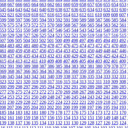
668
667
666
665
664
663
662
661
660
659
658
657
656
655
654
653
645
644
643
642
641
640
639
638
637
636
635
634
633
632
631
630
622
621
620
619
618
617
616
615
614
613
612
611
610
609
608
607
599
598
597
596
595
594
593
592
591
590
589
588
587
586
585
584
576
575
574
573
572
571
570
569
568
567
566
565
564
563
562
561
553
552
551
550
549
548
547
546
545
544
543
542
541
540
539
538
530
529
528
527
526
525
524
523
522
521
520
519
518
517
516
515
507
506
505
504
503
502
501
500
499
498
497
496
495
494
493
492
484
483
482
481
480
479
478
477
476
475
474
473
472
471
470
469
461
460
459
458
457
456
455
454
453
452
451
450
449
448
447
446
438
437
436
435
434
433
432
431
430
429
428
427
426
425
424
423
415
414
413
412
411
410
409
408
407
406
405
404
403
402
401
400
392
391
390
389
388
387
386
385
384
383
382
381
380
379
378
377
369
368
367
366
365
364
363
362
361
360
359
358
357
356
355
354
346
345
344
343
342
341
340
339
338
337
336
335
334
333
332
331
323
322
321
320
319
318
317
316
315
314
313
312
311
310
309
308
300
299
298
297
296
295
294
293
292
291
290
289
288
287
286
285
277
276
275
274
273
272
271
270
269
268
267
266
265
264
263
262
254
253
252
251
250
249
248
247
246
245
244
243
242
241
240
239
231
230
229
228
227
226
225
224
223
222
221
220
219
218
217
216
208
207
206
205
204
203
202
201
200
199
198
197
196
195
194
193
185
184
183
182
181
180
179
178
177
176
175
174
173
172
171
170
162
161
160
159
158
157
156
155
154
153
152
151
150
149
148
147
139
138
137
136
135
134
133
132
131
130
129
128
127
126
125
124
116
115
114
113
112
111
110
109
108
107
106
105
104
103
102
101
1