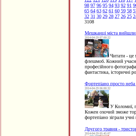
98
97
96
95
94
93
92
91
9
65
64
63
62
61
60
59
58
5
32
31
30
29
28
27
26
25
2
3108
Мешканці міста вийшли
2014-04-29 07:00:22
Читати - це
флешмоб. Кожний учасник
професійного фотографа. 
фантастика, історичні р
Фортепіано просто неба
2014-04-29 06:00:32
У Коломиї, 
Кожен охочий зможе торк
фортепіано зіграли учн
Другого травня - тристо
2014-04-29 05:45:07