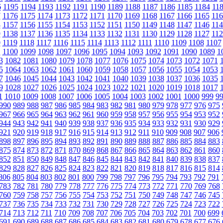
6
1195
1194
1193
1192
1191
1190
1189
1188
1187
1186
1185
1184
11
7
1176
1175
1174
1173
1172
1171
1170
1169
1168
1167
1166
1165
116
8
1157
1156
1155
1154
1153
1152
1151
1150
1149
1148
1147
1146
114
9
1138
1137
1136
1135
1134
1133
1132
1131
1130
1129
1128
1127
112
0
1119
1118
1117
1116
1115
1114
1113
1112
1111
1110
1109
1108
1107
1
1100
1099
1098
1097
1096
1095
1094
1093
1092
1091
1090
1089
1
3
1082
1081
1080
1079
1078
1077
1076
1075
1074
1073
1072
1071
5
1064
1063
1062
1061
1060
1059
1058
1057
1056
1055
1054
1053
7
1046
1045
1044
1043
1042
1041
1040
1039
1038
1037
1036
1035
9
1028
1027
1026
1025
1024
1023
1022
1021
1020
1019
1018
1017
1
1010
1009
1008
1007
1006
1005
1004
1003
1002
1001
1000
999
9
990
989
988
987
986
985
984
983
982
981
980
979
978
977
976
975
967
966
965
964
963
962
961
960
959
958
957
956
955
954
953
952
944
943
942
941
940
939
938
937
936
935
934
933
932
931
930
929
921
920
919
918
917
916
915
914
913
912
911
910
909
908
907
906
898
897
896
895
894
893
892
891
890
889
888
887
886
885
884
883
875
874
873
872
871
870
869
868
867
866
865
864
863
862
861
860
852
851
850
849
848
847
846
845
844
843
842
841
840
839
838
837
829
828
827
826
825
824
823
822
821
820
819
818
817
816
815
814
806
805
804
803
802
801
800
799
798
797
796
795
794
793
792
791
783
782
781
780
779
778
777
776
775
774
773
772
771
770
769
768
760
759
758
757
756
755
754
753
752
751
750
749
748
747
746
745
737
736
735
734
733
732
731
730
729
728
727
726
725
724
723
722
714
713
712
711
710
709
708
707
706
705
704
703
702
701
700
699
691
690
689
688
687
686
685
684
683
682
681
680
679
678
677
676