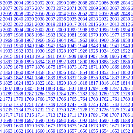
6
2095
2094
2093
2092
2091
2090
2089
2088
2087
2086
2085
2084
8
2077
2076
2075
2074
2073
2072
2071
2070
2069
2068
2067
2066
0
2059
2058
2057
2056
2055
2054
2053
2052
2051
2050
2049
2048
2
2041
2040
2039
2038
2037
2036
2035
2034
2033
2032
2031
2030
4
2023
2022
2021
2020
2019
2018
2017
2016
2015
2014
2013
2012
6
2005
2004
2003
2002
2001
2000
1999
1998
1997
1996
1995
1994
8
1987
1986
1985
1984
1983
1982
1981
1980
1979
1978
1977
1976
0
1969
1968
1967
1966
1965
1964
1963
1962
1961
1960
1959
1958
2
1951
1950
1949
1948
1947
1946
1945
1944
1943
1942
1941
1940
4
1933
1932
1931
1930
1929
1928
1927
1926
1925
1924
1923
1922
6
1915
1914
1913
1912
1911
1910
1909
1908
1907
1906
1905
1904
8
1897
1896
1895
1894
1893
1892
1891
1890
1889
1888
1887
1886
0
1879
1878
1877
1876
1875
1874
1873
1872
1871
1870
1869
1868
2
1861
1860
1859
1858
1857
1856
1855
1854
1853
1852
1851
1850
4
1843
1842
1841
1840
1839
1838
1837
1836
1835
1834
1833
1832
6
1825
1824
1823
1822
1821
1820
1819
1818
1817
1816
1815
1814
8
1807
1806
1805
1804
1803
1802
1801
1800
1799
1798
1797
1796
0
1789
1788
1787
1786
1785
1784
1783
1782
1781
1780
1779
1778
2
1771
1770
1769
1768
1767
1766
1765
1764
1763
1762
1761
1760
4
1753
1752
1751
1750
1749
1748
1747
1746
1745
1744
1743
1742
6
1735
1734
1733
1732
1731
1730
1729
1728
1727
1726
1725
1724
8
1717
1716
1715
1714
1713
1712
1711
1710
1709
1708
1707
1706
0
1699
1698
1697
1696
1695
1694
1693
1692
1691
1690
1689
1688
2
1681
1680
1679
1678
1677
1676
1675
1674
1673
1672
1671
1670
4
1663
1662
1661
1660
1659
1658
1657
1656
1655
1654
1653
1652