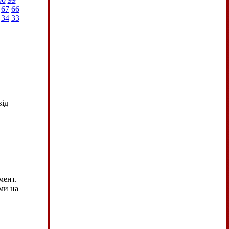
67
66
34
33
від
мент.
ми на