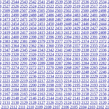
6
2545
2544
2543
2542
2541
2540
2539
2538
2537
2536
2535
2534
8
2527
2526
2525
2524
2523
2522
2521
2520
2519
2518
2517
2516
0
2509
2508
2507
2506
2505
2504
2503
2502
2501
2500
2499
2498
2
2491
2490
2489
2488
2487
2486
2485
2484
2483
2482
2481
2480
4
2473
2472
2471
2470
2469
2468
2467
2466
2465
2464
2463
2462
6
2455
2454
2453
2452
2451
2450
2449
2448
2447
2446
2445
2444
8
2437
2436
2435
2434
2433
2432
2431
2430
2429
2428
2427
2426
0
2419
2418
2417
2416
2415
2414
2413
2412
2411
2410
2409
2408
2
2401
2400
2399
2398
2397
2396
2395
2394
2393
2392
2391
2390
4
2383
2382
2381
2380
2379
2378
2377
2376
2375
2374
2373
2372
6
2365
2364
2363
2362
2361
2360
2359
2358
2357
2356
2355
2354
8
2347
2346
2345
2344
2343
2342
2341
2340
2339
2338
2337
2336
0
2329
2328
2327
2326
2325
2324
2323
2322
2321
2320
2319
2318
2
2311
2310
2309
2308
2307
2306
2305
2304
2303
2302
2301
2300
4
2293
2292
2291
2290
2289
2288
2287
2286
2285
2284
2283
2282
6
2275
2274
2273
2272
2271
2270
2269
2268
2267
2266
2265
2264
8
2257
2256
2255
2254
2253
2252
2251
2250
2249
2248
2247
2246
0
2239
2238
2237
2236
2235
2234
2233
2232
2231
2230
2229
2228
2
2221
2220
2219
2218
2217
2216
2215
2214
2213
2212
2211
2210
4
2203
2202
2201
2200
2199
2198
2197
2196
2195
2194
2193
2192
6
2185
2184
2183
2182
2181
2180
2179
2178
2177
2176
2175
2174
8
2167
2166
2165
2164
2163
2162
2161
2160
2159
2158
2157
2156
0
2149
2148
2147
2146
2145
2144
2143
2142
2141
2140
2139
2138
2
2131
2130
2129
2128
2127
2126
2125
2124
2123
2122
2121
2120
4
2113
2112
2111
2110
2109
2108
2107
2106
2105
2104
2103
2102
21