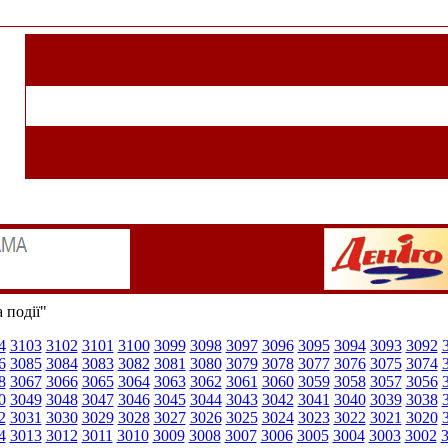
 події"
4
3103
3102
3101
3100
3099
3098
3097
3096
3095
3094
3093
3092
6
3085
3084
3083
3082
3081
3080
3079
3078
3077
3076
3075
3074
8
3067
3066
3065
3064
3063
3062
3061
3060
3059
3058
3057
3056
0
3049
3048
3047
3046
3045
3044
3043
3042
3041
3040
3039
3038
2
3031
3030
3029
3028
3027
3026
3025
3024
3023
3022
3021
3020
4
3013
3012
3011
3010
3009
3008
3007
3006
3005
3004
3003
3002