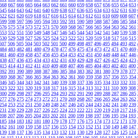
668
667
666
665
664
663
662
661
660
659
658
657
656
655
654
653
645
644
643
642
641
640
639
638
637
636
635
634
633
632
631
630
622
621
620
619
618
617
616
615
614
613
612
611
610
609
608
607
599
598
597
596
595
594
593
592
591
590
589
588
587
586
585
584
576
575
574
573
572
571
570
569
568
567
566
565
564
563
562
561
553
552
551
550
549
548
547
546
545
544
543
542
541
540
539
538
530
529
528
527
526
525
524
523
522
521
520
519
518
517
516
515
507
506
505
504
503
502
501
500
499
498
497
496
495
494
493
492
484
483
482
481
480
479
478
477
476
475
474
473
472
471
470
469
461
460
459
458
457
456
455
454
453
452
451
450
449
448
447
446
438
437
436
435
434
433
432
431
430
429
428
427
426
425
424
423
415
414
413
412
411
410
409
408
407
406
405
404
403
402
401
400
392
391
390
389
388
387
386
385
384
383
382
381
380
379
378
377
369
368
367
366
365
364
363
362
361
360
359
358
357
356
355
354
346
345
344
343
342
341
340
339
338
337
336
335
334
333
332
331
323
322
321
320
319
318
317
316
315
314
313
312
311
310
309
308
300
299
298
297
296
295
294
293
292
291
290
289
288
287
286
285
277
276
275
274
273
272
271
270
269
268
267
266
265
264
263
262
254
253
252
251
250
249
248
247
246
245
244
243
242
241
240
239
231
230
229
228
227
226
225
224
223
222
221
220
219
218
217
216
208
207
206
205
204
203
202
201
200
199
198
197
196
195
194
193
185
184
183
182
181
180
179
178
177
176
175
174
173
172
171
170
162
161
160
159
158
157
156
155
154
153
152
151
150
149
148
147
139
138
137
136
135
134
133
132
131
130
129
128
127
126
125
124
116
115
114
113
112
111
110
109
108
107
106
105
104
103
102
101
1