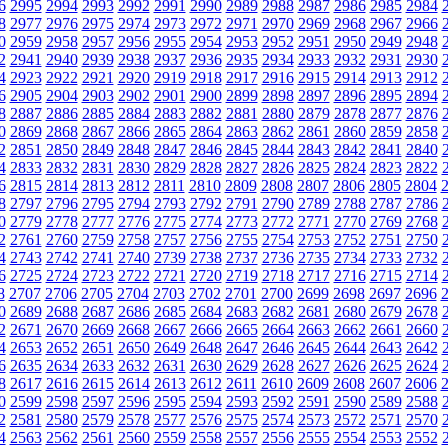
6
2995
2994
2993
2992
2991
2990
2989
2988
2987
2986
2985
2984
8
2977
2976
2975
2974
2973
2972
2971
2970
2969
2968
2967
2966
0
2959
2958
2957
2956
2955
2954
2953
2952
2951
2950
2949
2948
2
2941
2940
2939
2938
2937
2936
2935
2934
2933
2932
2931
2930
4
2923
2922
2921
2920
2919
2918
2917
2916
2915
2914
2913
2912
6
2905
2904
2903
2902
2901
2900
2899
2898
2897
2896
2895
2894
8
2887
2886
2885
2884
2883
2882
2881
2880
2879
2878
2877
2876
0
2869
2868
2867
2866
2865
2864
2863
2862
2861
2860
2859
2858
2
2851
2850
2849
2848
2847
2846
2845
2844
2843
2842
2841
2840
4
2833
2832
2831
2830
2829
2828
2827
2826
2825
2824
2823
2822
6
2815
2814
2813
2812
2811
2810
2809
2808
2807
2806
2805
2804
8
2797
2796
2795
2794
2793
2792
2791
2790
2789
2788
2787
2786
0
2779
2778
2777
2776
2775
2774
2773
2772
2771
2770
2769
2768
2
2761
2760
2759
2758
2757
2756
2755
2754
2753
2752
2751
2750
4
2743
2742
2741
2740
2739
2738
2737
2736
2735
2734
2733
2732
6
2725
2724
2723
2722
2721
2720
2719
2718
2717
2716
2715
2714
8
2707
2706
2705
2704
2703
2702
2701
2700
2699
2698
2697
2696
0
2689
2688
2687
2686
2685
2684
2683
2682
2681
2680
2679
2678
2
2671
2670
2669
2668
2667
2666
2665
2664
2663
2662
2661
2660
4
2653
2652
2651
2650
2649
2648
2647
2646
2645
2644
2643
2642
6
2635
2634
2633
2632
2631
2630
2629
2628
2627
2626
2625
2624
8
2617
2616
2615
2614
2613
2612
2611
2610
2609
2608
2607
2606
0
2599
2598
2597
2596
2595
2594
2593
2592
2591
2590
2589
2588
2
2581
2580
2579
2578
2577
2576
2575
2574
2573
2572
2571
2570
4
2563
2562
2561
2560
2559
2558
2557
2556
2555
2554
2553
2552