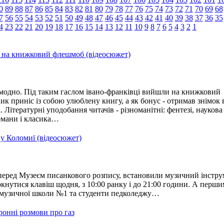
0
89
88
87
86
85
84
83
82
81
80
79
78
77
76
75
74
73
72
71
70
69
68
7
56
55
54
53
52
51
50
49
48
47
46
45
44
43
42
41
40
39
38
37
36
35
4
23
22
21
20
19
18
17
16
15
14
13
12
11
10
9
8
7
6
5
4
3
2
1
 на книжковий флешмоб (відеосюжет)
 модно. Під таким гаслом івано-франківці вийшли на книжковий
 приніс із собою улюблену книгу, а як бонус - отримав знімок 
Літературні уподобання читачів - різноманітні: фентезі, наукова
омани і класика…
 у Коломиї (відеосюжет)
перед Музеєм писанкового розпису, встановили музичний інстру
нутися клавіш щодня, з 10:00 ранку і до 21:00 години. А перши
і музичної школи №1 та студенти педколеджу…
ронні розмови про газ