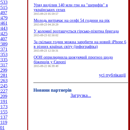
2533
Уряд виділив 140 млн грн на "шерифів" в
2515
українських селах
2497
2015-09-23 05:59:57
2479
Молодь витрачає на селфі 54 години на рік
2461
2015-09-23 04:20:29
2443
У коломиї розташується гірсько-піхотна бригада
2425
2015-09-23 02:50:02
2407
За скільки годин можна заробити на новий iPhone 6
2389
в різних країнах світу (інфографіка)
2371
2015-09-23 12:50:31
2353
ООН оприлюднила шокуючий прогноз щодо
2335
біженців у Європі
2317
2015-09-22 06:39:49
2299
усі публікації
2281
2263
2245
Новини партнерів
2227
Загрузка...
2209
2191
2173
2155
2137
2119
01