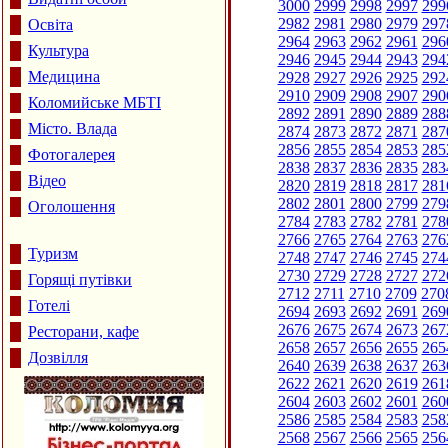
3000
2999
2998
2997
299
2982
2981
2980
2979
297
Освіта
2964
2963
2962
2961
296
Культура
2946
2945
2944
2943
294
Медицина
2928
2927
2926
2925
292
2910
2909
2908
2907
290
Коломийське МБТІ
2892
2891
2890
2889
288
Місто. Влада
2874
2873
2872
2871
287
2856
2855
2854
2853
285
Фотогалерея
2838
2837
2836
2835
283
Відео
2820
2819
2818
2817
281
2802
2801
2800
2799
279
Оголошення
2784
2783
2782
2781
278
2766
2765
2764
2763
276
Туризм
2748
2747
2746
2745
274
2730
2729
2728
2727
272
Горящі путівки
2712
2711
2710
2709
270
Готелі
2694
2693
2692
2691
269
2676
2675
2674
2673
267
Ресторани, кафе
2658
2657
2656
2655
265
Дозвілля
2640
2639
2638
2637
263
2622
2621
2620
2619
261
2604
2603
2602
2601
260
2586
2585
2584
2583
258
2568
2567
2566
2565
256