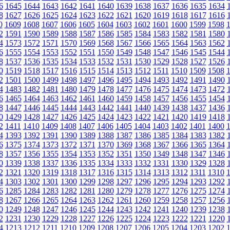
6
1645
1644
1643
1642
1641
1640
1639
1638
1637
1636
1635
1634
8
1627
1626
1625
1624
1623
1622
1621
1620
1619
1618
1617
1616
0
1609
1608
1607
1606
1605
1604
1603
1602
1601
1600
1599
1598
2
1591
1590
1589
1588
1587
1586
1585
1584
1583
1582
1581
1580
4
1573
1572
1571
1570
1569
1568
1567
1566
1565
1564
1563
1562
6
1555
1554
1553
1552
1551
1550
1549
1548
1547
1546
1545
1544
8
1537
1536
1535
1534
1533
1532
1531
1530
1529
1528
1527
1526
0
1519
1518
1517
1516
1515
1514
1513
1512
1511
1510
1509
1508
2
1501
1500
1499
1498
1497
1496
1495
1494
1493
1492
1491
1490
4
1483
1482
1481
1480
1479
1478
1477
1476
1475
1474
1473
1472
6
1465
1464
1463
1462
1461
1460
1459
1458
1457
1456
1455
1454
8
1447
1446
1445
1444
1443
1442
1441
1440
1439
1438
1437
1436
0
1429
1428
1427
1426
1425
1424
1423
1422
1421
1420
1419
1418
2
1411
1410
1409
1408
1407
1406
1405
1404
1403
1402
1401
1400
4
1393
1392
1391
1390
1389
1388
1387
1386
1385
1384
1383
1382
6
1375
1374
1373
1372
1371
1370
1369
1368
1367
1366
1365
1364
8
1357
1356
1355
1354
1353
1352
1351
1350
1349
1348
1347
1346
0
1339
1338
1337
1336
1335
1334
1333
1332
1331
1330
1329
1328
2
1321
1320
1319
1318
1317
1316
1315
1314
1313
1312
1311
1310
4
1303
1302
1301
1300
1299
1298
1297
1296
1295
1294
1293
1292
6
1285
1284
1283
1282
1281
1280
1279
1278
1277
1276
1275
1274
8
1267
1266
1265
1264
1263
1262
1261
1260
1259
1258
1257
1256
0
1249
1248
1247
1246
1245
1244
1243
1242
1241
1240
1239
1238
2
1231
1230
1229
1228
1227
1226
1225
1224
1223
1222
1221
1220
4
1213
1212
1211
1210
1209
1208
1207
1206
1205
1204
1203
1202