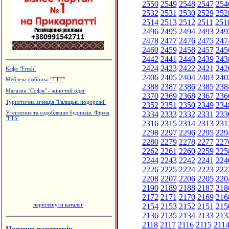
2550
2549
2548
2547
254
2532
2531
2530
2529
252
2514
2513
2512
2511
251
2496
2495
2494
2493
249
2478
2477
2476
2475
247
2460
2459
2458
2457
245
2442
2441
2440
2439
243
2424
2423
2422
2421
242
Кафе "Fresh"
2406
2405
2404
2403
240
Меблева фабрика "ТТТ"
2388
2387
2386
2385
238
Магазин "Софія" - жіночий одяг
2370
2369
2368
2367
236
Туристична агенція "Галицькі подорожі"
2352
2351
2350
2349
234
2334
2333
2332
2331
233
Утеплення та оздоблення будинків. Фірма
"FTS"
2316
2315
2314
2313
231
2298
2297
2296
2295
229
2280
2279
2278
2277
227
2262
2261
2260
2259
225
2244
2243
2242
2241
224
2226
2225
2224
2223
222
2208
2207
2206
2205
220
2190
2189
2188
2187
218
2172
2171
2170
2169
216
переглянути каталог
2154
2153
2152
2151
215
2136
2135
2134
2133
213
2118
2117
2116
2115
211