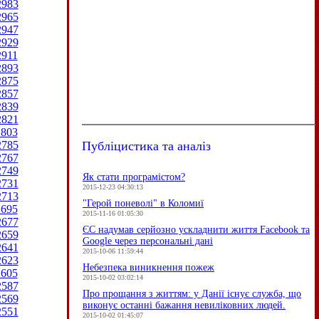
2983
2965
2947
2929
2911
2893
2875
2857
2839
2821
2803
Публіцистика та аналіз
2785
2767
2749
Як стати програмістом?
2731
2015-12-23 04:30:13
2713
"Герой поневолі" в Коломиї
2695
2015-11-16 01:05:30
2677
ЄC надумав серйозно ускладнити життя Facebook та
2659
Google через персональні дані
2641
2015-10-06 11:59:44
2623
Небезпека виникнення пожеж
2605
2015-10-02 03:02:14
2587
Про прощання з життям: у Данії існує служба, що
2569
виконує останні бажання невиліковних людей.
2551
2015-10-02 01:45:07