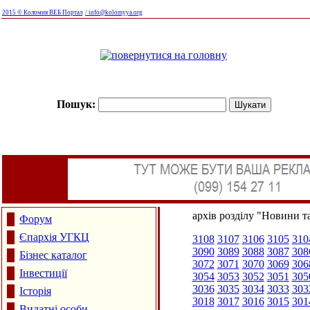
2015 © Коломия ВЕБ Портал
/ info@kolomyya.org
Пошук:
архів розділу "Новини та
Форум
Єпархія УГКЦ
3108
3107
3106
3105
310
3090
3089
3088
3087
308
Бізнес каталог
3072
3071
3070
3069
306
Інвестиції
3054
3053
3052
3051
305
3036
3035
3034
3033
303
Історія
3018
3017
3016
3015
301
Видатні особи