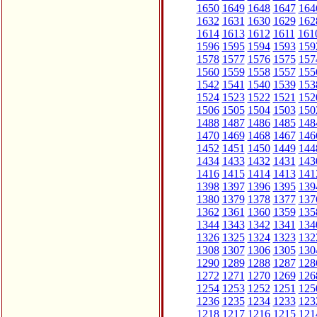
1650
1649
1648
1647
164
1632
1631
1630
1629
162
1614
1613
1612
1611
161
1596
1595
1594
1593
159
1578
1577
1576
1575
157
1560
1559
1558
1557
155
1542
1541
1540
1539
153
1524
1523
1522
1521
152
1506
1505
1504
1503
150
1488
1487
1486
1485
148
1470
1469
1468
1467
146
1452
1451
1450
1449
144
1434
1433
1432
1431
143
1416
1415
1414
1413
141
1398
1397
1396
1395
139
1380
1379
1378
1377
137
1362
1361
1360
1359
135
1344
1343
1342
1341
134
1326
1325
1324
1323
132
1308
1307
1306
1305
130
1290
1289
1288
1287
128
1272
1271
1270
1269
126
1254
1253
1252
1251
125
1236
1235
1234
1233
123
1218
1217
1216
1215
121