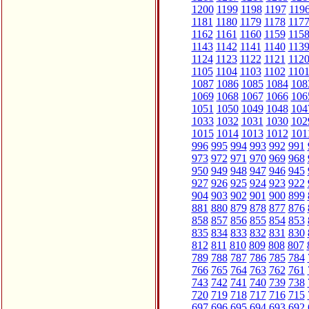
1200
1199
1198
1197
119
1181
1180
1179
1178
117
1162
1161
1160
1159
115
1143
1142
1141
1140
113
1124
1123
1122
1121
112
1105
1104
1103
1102
110
1087
1086
1085
1084
108
1069
1068
1067
1066
106
1051
1050
1049
1048
104
1033
1032
1031
1030
102
1015
1014
1013
1012
101
996
995
994
993
992
991
973
972
971
970
969
968
950
949
948
947
946
945
927
926
925
924
923
922
904
903
902
901
900
899
881
880
879
878
877
876
858
857
856
855
854
853
835
834
833
832
831
830
812
811
810
809
808
807
789
788
787
786
785
784
766
765
764
763
762
761
743
742
741
740
739
738
720
719
718
717
716
715
697
696
695
694
693
692