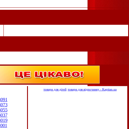
товари для дітей
товари для відпочинку - Kapitan.ua
3091
3073
3055
3037
3019
3001