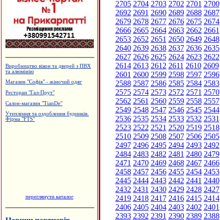
2705
2704
2703
2702
2701
2700
2692
2691
2690
2689
2688
2687
2679
2678
2677
2676
2675
2674
2666
2665
2664
2663
2662
2661
2653
2652
2651
2650
2649
2648
2640
2639
2638
2637
2636
2635
2627
2626
2625
2624
2623
2622
2614
2613
2612
2611
2610
2609
Виробництво вікон та дверей з ПВХ
та алюмінію
2601
2600
2599
2598
2597
2596
2588
2587
2586
2585
2584
2583
Магазин "Софія" - жіночий одяг
2575
2574
2573
2572
2571
2570
Ресторан "Гал-Прут"
2562
2561
2560
2559
2558
2557
Салон-магазин "TianDe"
2549
2548
2547
2546
2545
2544
Утеплення та оздоблення будинків.
2536
2535
2534
2533
2532
2531
Фірма "FTS"
2523
2522
2521
2520
2519
2518
2510
2509
2508
2507
2506
2505
2497
2496
2495
2494
2493
2492
2484
2483
2482
2481
2480
2479
2471
2470
2469
2468
2467
2466
2458
2457
2456
2455
2454
2453
2445
2444
2443
2442
2441
2440
2432
2431
2430
2429
2428
2427
переглянути каталог
2419
2418
2417
2416
2415
2414
2406
2405
2404
2403
2402
2401
2393
2392
2391
2390
2389
2388