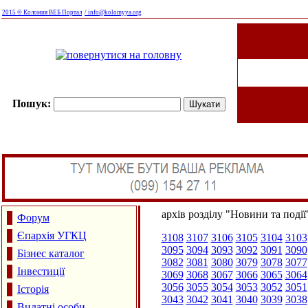
2015 © Коломия ВЕБ Портал
/ info@kolomyya.org
Пошук:
архів розділу "Новини та події
Форум
Єпархія УГКЦ
3108
3107
3106
3105
3104
3103
3095
3094
3093
3092
3091
3090
Бізнес каталог
3082
3081
3080
3079
3078
3077
Інвестиції
3069
3068
3067
3066
3065
3064
3056
3055
3054
3053
3052
3051
Історія
3043
3042
3041
3040
3039
3038
Видатні особи