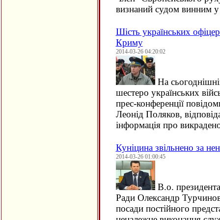
визнаний судом винним 
Шість українських офіцер
Криму
2014-03-26 04:20:02
На сьогоднішні
шестеро українських війс
прес-конференції повідом
Леонід Поляков, відповіда
інформація про викраден
Куніцина звільнено за не
2014-03-26 01:00:45
В.о. президента
Ради Олександр Турчинов 
посади постійного предст
неналежне виконання слу