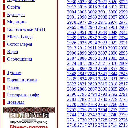
3030
3029
3028
3027
3026
3025
3017
3016
3015
3014
3013
3012
Освіта
3004
3003
3002
3001
3000
2999
Культура
2991
2990
2989
2988
2987
2986
Медицина
2978
2977
2976
2975
2974
2973
2965
2964
2963
2962
2961
2960
Коломийське МБТІ
2952
2951
2950
2949
2948
2947
Місто. Влада
2939
2938
2937
2936
2935
2934
2926
2925
2924
2923
2922
2921
Фотогалерея
2913
2912
2911
2910
2909
2908
Відео
2900
2899
2898
2897
2896
2895
2887
2886
2885
2884
2883
2882
Оголошення
2874
2873
2872
2871
2870
2869
2861
2860
2859
2858
2857
2856
Туризм
2848
2847
2846
2845
2844
2843
2835
2834
2833
2832
2831
2830
Горящі путівки
2822
2821
2820
2819
2818
2817
Готелі
2809
2808
2807
2806
2805
2804
2796
2795
2794
2793
2792
2791
Ресторани, кафе
2783
2782
2781
2780
2779
2778
Дозвілля
2770
2769
2768
2767
2766
2765
2757
2756
2755
2754
2753
2752
2744
2743
2742
2741
2740
2739
2731
2730
2729
2728
2727
2726
2718
2717
2716
2715
2714
2713