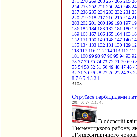
271
270
269
268
267
266
265
26
254
253
252
251
250
249
248
24
237
236
235
234
233
232
231
23
220
219
218
217
216
215
214
21
203
202
201
200
199
198
197
19
186
185
184
183
182
181
180
17
169
168
167
166
165
164
163
16
152
151
150
149
148
147
146
14
135
134
133
132
131
130
129
12
118
117
116
115
114
113
112
111
101
100
99
98
97
96
95
94
93
92
78
77
76
75
74
73
72
71
70
69
6
55
54
53
52
51
50
49
48
47
46
4
32
31
30
29
28
27
26
25
24
23
2
8
7
6
5
4
3
2
1
3108
Отруївся гербіцидами і вт
2014-03-27 11:15:41
В обласній клін
Тисменицького району, як
П’ятдесятирічного чолові