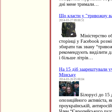
дні мене тримали…
Що класти у "тривожну в
2014-03-27 09:00:51
Міністерство об
сторінці у Facebook розм
збирати так звану “тривож
рекомендують виділити дл
і більше літрів…
На 15 діб заарештували уч
Мінську
2014-03-26 05:00:04
Білорусі до 15 
опозиційного активіста, я
проукраїнській, антиросій
Член “Європейського рух