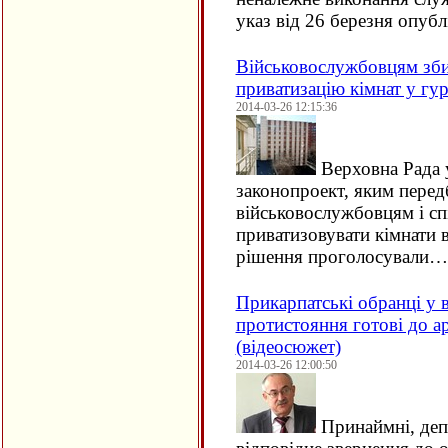
указ від 26 березня опубл
Військовослужбовцям зб
приватизацію кімнат у гу
2014-03-26 12:15:36
Верховна Рада 
законопроект, яким перед
військовослужбовцям і с
приватизовувати кімнати в
рішення проголосували…
Прикарпатські обранці у 
протистояння готові до а
(відеосюжет)
2014-03-26 12:00:50
Принаймні, деп