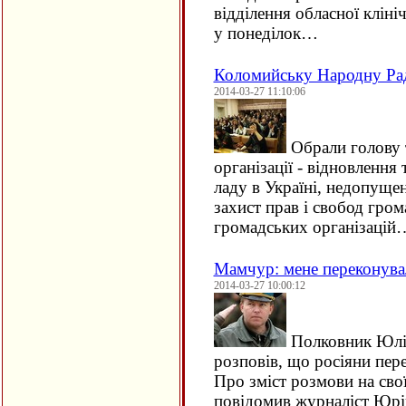
відділення обласної клініч
у понеділок…
Коломийську Народну Рад
2014-03-27 11:10:06
Обрали голову т
організації - відновлення
ладу в Україні, недопуще
захист прав і свобод гро
громадських організацій
Мамчур: мене переконува
2014-03-27 10:00:12
Полковник Юлій
розповів, що росіяни пер
Про зміст розмови на свої
повідомив журналіст Юрі