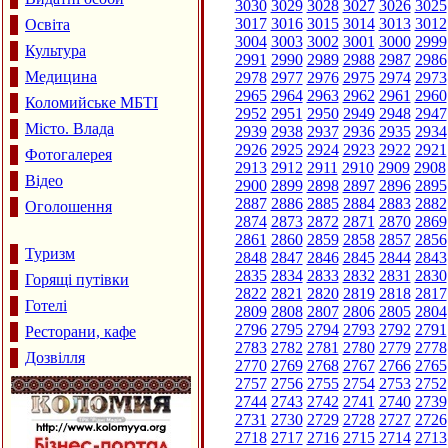
3030
3029
3028
3027
3026
3025
3017
3016
3015
3014
3013
3012
Освіта
3004
3003
3002
3001
3000
2999
Культура
2991
2990
2989
2988
2987
2986
Медицина
2978
2977
2976
2975
2974
2973
2965
2964
2963
2962
2961
2960
Коломийське МБТІ
2952
2951
2950
2949
2948
2947
Місто. Влада
2939
2938
2937
2936
2935
2934
2926
2925
2924
2923
2922
2921
Фотогалерея
2913
2912
2911
2910
2909
2908
Відео
2900
2899
2898
2897
2896
2895
2887
2886
2885
2884
2883
2882
Оголошення
2874
2873
2872
2871
2870
2869
2861
2860
2859
2858
2857
2856
Туризм
2848
2847
2846
2845
2844
2843
2835
2834
2833
2832
2831
2830
Горящі путівки
2822
2821
2820
2819
2818
2817
Готелі
2809
2808
2807
2806
2805
2804
2796
2795
2794
2793
2792
2791
Ресторани, кафе
2783
2782
2781
2780
2779
2778
Дозвілля
2770
2769
2768
2767
2766
2765
2757
2756
2755
2754
2753
2752
2744
2743
2742
2741
2740
2739
2731
2730
2729
2728
2727
2726
2718
2717
2716
2715
2714
2713