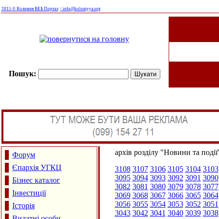
2015 © Коломия ВЕБ Портал
/ info@kolomyya.org
Пошук:
архів розділу "Новини та події
Форум
Єпархія УГКЦ
3108
3107
3106
3105
3104
3103
3095
3094
3093
3092
3091
3090
Бізнес каталог
3082
3081
3080
3079
3078
3077
Інвестиції
3069
3068
3067
3066
3065
3064
3056
3055
3054
3053
3052
3051
Історія
3043
3042
3041
3040
3039
3038
Видатні особи