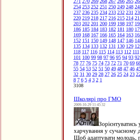
271
270
269
268
267
266
265
26
254
253
252
251
250
249
248
24
237
236
235
234
233
232
231
23
220
219
218
217
216
215
214
21
203
202
201
200
199
198
197
19
186
185
184
183
182
181
180
17
169
168
167
166
165
164
163
16
152
151
150
149
148
147
146
14
135
134
133
132
131
130
129
12
118
117
116
115
114
113
112
111
101
100
99
98
97
96
95
94
93
92
78
77
76
75
74
73
72
71
70
69
6
55
54
53
52
51
50
49
48
47
46
4
32
31
30
29
28
27
26
25
24
23
2
8
7
6
5
4
3
2
1
3108
Школярі про ГМО
2009-10-29 11:45:32
Зорієнтуватись 
харчування у сучасному д
Щоб адаптувати молодь, 