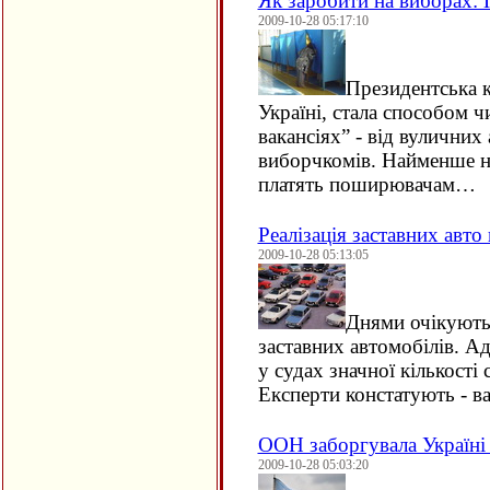
Як заробити на виборах: 
2009-10-28 05:17:10
Президентська к
Україні, стала способом 
вакансіях” - від вуличних 
виборчкомів. Найменше н
платять поширювачам…
Реалізація заставних авто
2009-10-28 05:13:05
Днями очікують
заставних автомобілів. А
у судах значної кількості 
Експерти констатують - в
ООН заборгувала Україні 
2009-10-28 05:03:20