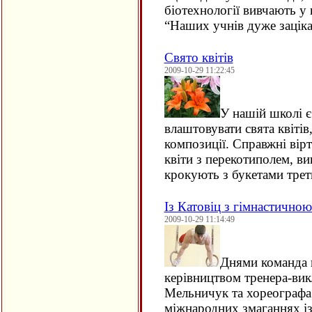
біотехнології вивчають у
“Наших учнів дуже зацік
Свято квітів
2009-10-29 11:22:45
У нашій школі є
влаштовувати свята квіті
композиції. Справжні вір
квіти з перекотиполем, 
крокують з букетами тре
Із Катовіц з гімнастично
2009-10-29 11:14:49
Днями команда
керівництвом тренера-вик
Мельничук та хореографа 
міжнародних змаганнях із