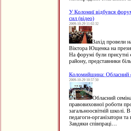
У Коломиї відбувся фору
сил (відео)
2009-10-29 11:02:32
Захід провели н
Віктора Ющенка на прези
На форумі були присутні 
району, представники бі
Коломийщина: Обласний с
2009-10-29 10:57:50
Обласний семіна
правовиховної роботи пр
загальноосвітній школі. В
педагоги-організатори т
Завдяки співпраці…