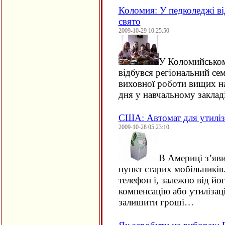
Коломия: У педколеджі ві
свято
2009-10-29 10:25:50
У Коломийськом
відбувся регіональний сем
виховної роботи вищих на
дня у навчальному закла
США: Автомат для утиліза
2009-10-28 05:23:10
В Америці з’яв
пункт старих мобільників
телефон і, залежно від йо
компенсацію або утилізац
залишити гроші…