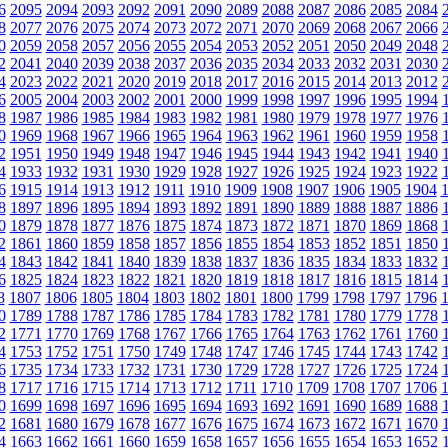
6
2095
2094
2093
2092
2091
2090
2089
2088
2087
2086
2085
2084
8
2077
2076
2075
2074
2073
2072
2071
2070
2069
2068
2067
2066
0
2059
2058
2057
2056
2055
2054
2053
2052
2051
2050
2049
2048
2
2041
2040
2039
2038
2037
2036
2035
2034
2033
2032
2031
2030
4
2023
2022
2021
2020
2019
2018
2017
2016
2015
2014
2013
2012
6
2005
2004
2003
2002
2001
2000
1999
1998
1997
1996
1995
1994
8
1987
1986
1985
1984
1983
1982
1981
1980
1979
1978
1977
1976
0
1969
1968
1967
1966
1965
1964
1963
1962
1961
1960
1959
1958
2
1951
1950
1949
1948
1947
1946
1945
1944
1943
1942
1941
1940
4
1933
1932
1931
1930
1929
1928
1927
1926
1925
1924
1923
1922
6
1915
1914
1913
1912
1911
1910
1909
1908
1907
1906
1905
1904
8
1897
1896
1895
1894
1893
1892
1891
1890
1889
1888
1887
1886
0
1879
1878
1877
1876
1875
1874
1873
1872
1871
1870
1869
1868
2
1861
1860
1859
1858
1857
1856
1855
1854
1853
1852
1851
1850
4
1843
1842
1841
1840
1839
1838
1837
1836
1835
1834
1833
1832
6
1825
1824
1823
1822
1821
1820
1819
1818
1817
1816
1815
1814
8
1807
1806
1805
1804
1803
1802
1801
1800
1799
1798
1797
1796
0
1789
1788
1787
1786
1785
1784
1783
1782
1781
1780
1779
1778
2
1771
1770
1769
1768
1767
1766
1765
1764
1763
1762
1761
1760
4
1753
1752
1751
1750
1749
1748
1747
1746
1745
1744
1743
1742
6
1735
1734
1733
1732
1731
1730
1729
1728
1727
1726
1725
1724
8
1717
1716
1715
1714
1713
1712
1711
1710
1709
1708
1707
1706
0
1699
1698
1697
1696
1695
1694
1693
1692
1691
1690
1689
1688
2
1681
1680
1679
1678
1677
1676
1675
1674
1673
1672
1671
1670
4
1663
1662
1661
1660
1659
1658
1657
1656
1655
1654
1653
1652