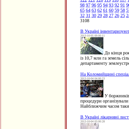
98
97
96
95
94
93
92
91
9
65
64
63
62
61
60
59
58
5
32
31
30
29
28
27
26
25
2
3108
В Україні інвентаризуют
2013-10-05 09:00:11
До кінця рок
із 10,7 млн га земель с
департаменту землеустр
На Коломийщині спеціал
2013-10-04 04:00:23
У боржників
процедури організували
Найближчим часом такий 
В Україні лікарняні ли
2013-10-04 03:00:28