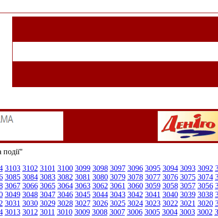
 події"
4
3103
3102
3101
3100
3099
3098
3097
3096
3095
3094
3093
3092
6
3085
3084
3083
3082
3081
3080
3079
3078
3077
3076
3075
3074
8
3067
3066
3065
3064
3063
3062
3061
3060
3059
3058
3057
3056
0
3049
3048
3047
3046
3045
3044
3043
3042
3041
3040
3039
3038
2
3031
3030
3029
3028
3027
3026
3025
3024
3023
3022
3021
3020
4
3013
3012
3011
3010
3009
3008
3007
3006
3005
3004
3003
3002