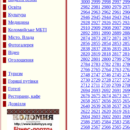
3000
2999
2998
2997
299
2982
2981
2980
2979
297
Освіта
2964
2963
2962
2961
296
Культура
2946
2945
2944
2943
294
Медицина
2928
2927
2926
2925
292
2910
2909
2908
2907
290
Коломийське МБТІ
2892
2891
2890
2889
288
Місто. Влада
2874
2873
2872
2871
287
2856
2855
2854
2853
285
Фотогалерея
2838
2837
2836
2835
283
Відео
2820
2819
2818
2817
281
2802
2801
2800
2799
279
Оголошення
2784
2783
2782
2781
278
2766
2765
2764
2763
276
Туризм
2748
2747
2746
2745
274
2730
2729
2728
2727
272
Горящі путівки
2712
2711
2710
2709
270
Готелі
2694
2693
2692
2691
269
2676
2675
2674
2673
267
Ресторани, кафе
2658
2657
2656
2655
265
Дозвілля
2640
2639
2638
2637
263
2622
2621
2620
2619
261
2604
2603
2602
2601
260
2586
2585
2584
2583
258
2568
2567
2566
2565
256