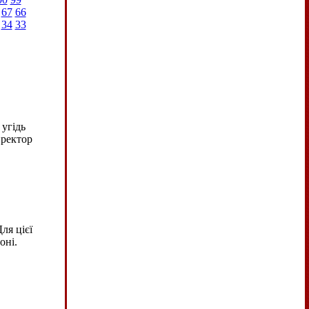
67
66
34
33
 угідь
иректор
ля цієї
оні.