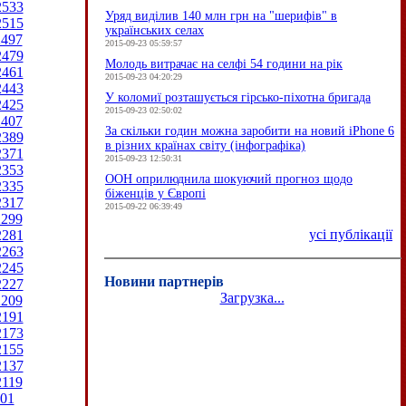
2533
Уряд виділив 140 млн грн на "шерифів" в
2515
українських селах
2497
2015-09-23 05:59:57
2479
Молодь витрачає на селфі 54 години на рік
2461
2015-09-23 04:20:29
2443
У коломиї розташується гірсько-піхотна бригада
2425
2015-09-23 02:50:02
2407
За скільки годин можна заробити на новий iPhone 6
2389
в різних країнах світу (інфографіка)
2371
2015-09-23 12:50:31
2353
ООН оприлюднила шокуючий прогноз щодо
2335
біженців у Європі
2317
2015-09-22 06:39:49
2299
усі публікації
2281
2263
2245
Новини партнерів
2227
Загрузка...
2209
2191
2173
2155
2137
2119
01