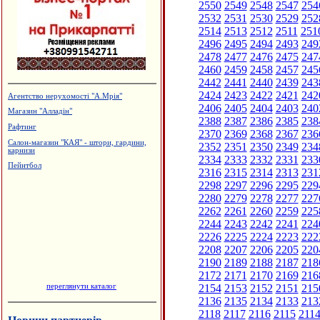
2550
2549
2548
2547
254
2532
2531
2530
2529
252
2514
2513
2512
2511
251
2496
2495
2494
2493
249
2478
2477
2476
2475
247
2460
2459
2458
2457
245
2442
2441
2440
2439
243
2424
2423
2422
2421
242
Агентство нерухомості "А.Мрія"
2406
2405
2404
2403
240
Магазин "Алладін"
2388
2387
2386
2385
238
Рафтинг
2370
2369
2368
2367
236
Салон-магазин "КАЯ" - штори, гардини,
2352
2351
2350
2349
234
карнизи
2334
2333
2332
2331
233
Пейнтбол
2316
2315
2314
2313
231
2298
2297
2296
2295
229
2280
2279
2278
2277
227
2262
2261
2260
2259
225
2244
2243
2242
2241
224
2226
2225
2224
2223
222
2208
2207
2206
2205
220
2190
2189
2188
2187
218
2172
2171
2170
2169
216
переглянути каталог
2154
2153
2152
2151
215
2136
2135
2134
2133
213
2118
2117
2116
2115
211