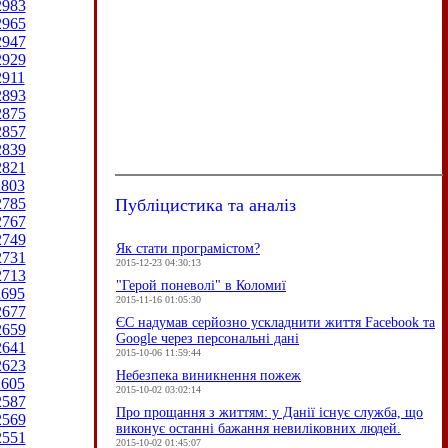
2983
2965
2947
2929
2911
2893
2875
2857
2839
2821
2803
Публіцистика та аналіз
2785
2767
2749
Як стати програмістом?
2731
2015-12-23 04:30:13
2713
"Герой поневолі" в Коломиї
2695
2015-11-16 01:05:30
2677
ЄC надумав серйозно ускладнити життя Facebook та
2659
Google через персональні дані
2641
2015-10-06 11:59:44
2623
Небезпека виникнення пожеж
2605
2015-10-02 03:02:14
2587
Про прощання з життям: у Данії існує служба, що
2569
виконує останні бажання невиліковних людей.
2551
2015-10-02 01:45:07