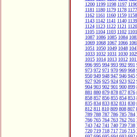
1200
1199
1198
1197
119
1181
1180
1179
1178
117
1162
1161
1160
1159
115
1143
1142
1141
1140
113
1124
1123
1122
1121
112
1105
1104
1103
1102
110
1087
1086
1085
1084
108
1069
1068
1067
1066
106
1051
1050
1049
1048
104
1033
1032
1031
1030
102
1015
1014
1013
1012
101
996
995
994
993
992
991
973
972
971
970
969
968
950
949
948
947
946
945
927
926
925
924
923
922
904
903
902
901
900
899
881
880
879
878
877
876
858
857
856
855
854
853
835
834
833
832
831
830
812
811
810
809
808
807
789
788
787
786
785
784
766
765
764
763
762
761
743
742
741
740
739
738
720
719
718
717
716
715
697
696
695
694
693
692