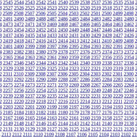
6
2545
2544
2543
2542
2541
2540
2539
2538
2537
2536
2535
2534
8
2527
2526
2525
2524
2523
2522
2521
2520
2519
2518
2517
2516
0
2509
2508
2507
2506
2505
2504
2503
2502
2501
2500
2499
2498
2
2491
2490
2489
2488
2487
2486
2485
2484
2483
2482
2481
2480
4
2473
2472
2471
2470
2469
2468
2467
2466
2465
2464
2463
2462
6
2455
2454
2453
2452
2451
2450
2449
2448
2447
2446
2445
2444
8
2437
2436
2435
2434
2433
2432
2431
2430
2429
2428
2427
2426
0
2419
2418
2417
2416
2415
2414
2413
2412
2411
2410
2409
2408
2
2401
2400
2399
2398
2397
2396
2395
2394
2393
2392
2391
2390
4
2383
2382
2381
2380
2379
2378
2377
2376
2375
2374
2373
2372
6
2365
2364
2363
2362
2361
2360
2359
2358
2357
2356
2355
2354
8
2347
2346
2345
2344
2343
2342
2341
2340
2339
2338
2337
2336
0
2329
2328
2327
2326
2325
2324
2323
2322
2321
2320
2319
2318
2
2311
2310
2309
2308
2307
2306
2305
2304
2303
2302
2301
2300
4
2293
2292
2291
2290
2289
2288
2287
2286
2285
2284
2283
2282
6
2275
2274
2273
2272
2271
2270
2269
2268
2267
2266
2265
2264
8
2257
2256
2255
2254
2253
2252
2251
2250
2249
2248
2247
2246
0
2239
2238
2237
2236
2235
2234
2233
2232
2231
2230
2229
2228
2
2221
2220
2219
2218
2217
2216
2215
2214
2213
2212
2211
2210
4
2203
2202
2201
2200
2199
2198
2197
2196
2195
2194
2193
2192
6
2185
2184
2183
2182
2181
2180
2179
2178
2177
2176
2175
2174
8
2167
2166
2165
2164
2163
2162
2161
2160
2159
2158
2157
2156
0
2149
2148
2147
2146
2145
2144
2143
2142
2141
2140
2139
2138
2
2131
2130
2129
2128
2127
2126
2125
2124
2123
2122
2121
2120
4
2113
2112
2111
2110
2109
2108
2107
2106
2105
2104
2103
2102
21