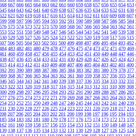
668
667
666
665
664
663
662
661
660
659
658
657
656
655
654
653
645
644
643
642
641
640
639
638
637
636
635
634
633
632
631
630
622
621
620
619
618
617
616
615
614
613
612
611
610
609
608
607
599
598
597
596
595
594
593
592
591
590
589
588
587
586
585
584
576
575
574
573
572
571
570
569
568
567
566
565
564
563
562
561
553
552
551
550
549
548
547
546
545
544
543
542
541
540
539
538
530
529
528
527
526
525
524
523
522
521
520
519
518
517
516
515
507
506
505
504
503
502
501
500
499
498
497
496
495
494
493
492
484
483
482
481
480
479
478
477
476
475
474
473
472
471
470
469
461
460
459
458
457
456
455
454
453
452
451
450
449
448
447
446
438
437
436
435
434
433
432
431
430
429
428
427
426
425
424
423
415
414
413
412
411
410
409
408
407
406
405
404
403
402
401
400
392
391
390
389
388
387
386
385
384
383
382
381
380
379
378
377
369
368
367
366
365
364
363
362
361
360
359
358
357
356
355
354
346
345
344
343
342
341
340
339
338
337
336
335
334
333
332
331
323
322
321
320
319
318
317
316
315
314
313
312
311
310
309
308
300
299
298
297
296
295
294
293
292
291
290
289
288
287
286
285
277
276
275
274
273
272
271
270
269
268
267
266
265
264
263
262
254
253
252
251
250
249
248
247
246
245
244
243
242
241
240
239
231
230
229
228
227
226
225
224
223
222
221
220
219
218
217
216
208
207
206
205
204
203
202
201
200
199
198
197
196
195
194
193
185
184
183
182
181
180
179
178
177
176
175
174
173
172
171
170
162
161
160
159
158
157
156
155
154
153
152
151
150
149
148
147
139
138
137
136
135
134
133
132
131
130
129
128
127
126
125
124
116
115
114
113
112
111
110
109
108
107
106
105
104
103
102
101
1