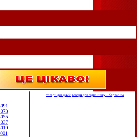
товари для дітей
товари для відпочинку - Kapitan.ua
3091
3073
3055
3037
3019
3001