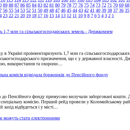
0
89
88
87
86
85
84
83
82
81
80
79
78
77
76
75
74
73
72
71
70
69
68
7
56
55
54
53
52
51
50
49
48
47
46
45
44
43
42
41
40
39
38
37
36
35
4
23
22
21
20
19
18
17
16
15
14
13
12
11
10
9
8
7
6
5
4
3
2
1
ь 1,7 млн га сільськогосподарських земель - Держкомзем
у в Україні проінвентаризують 1,7 млн га сільськогосподарських
ільськогосподарського призначення, що є у державної власності. Д
ою, використання та охорони…
ьна комісія відвідала боржників до Пенсійного фонду
 до Пенсійного фонду примусово вилучали заборговані кошти. Д
 спеціальну комісію. Перший рейд провели у Коломийському рай
захід відбудеться і у місті…
сти можуть стати електронними