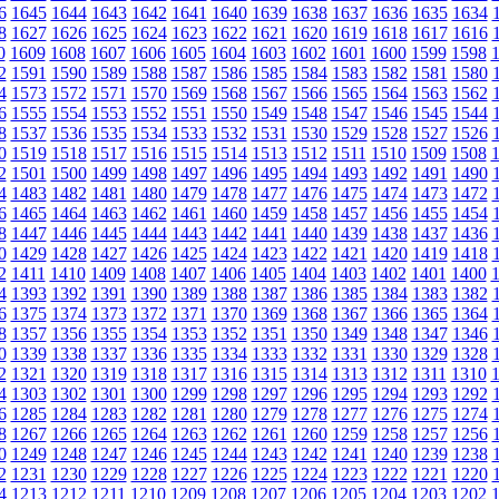
6
1645
1644
1643
1642
1641
1640
1639
1638
1637
1636
1635
1634
8
1627
1626
1625
1624
1623
1622
1621
1620
1619
1618
1617
1616
0
1609
1608
1607
1606
1605
1604
1603
1602
1601
1600
1599
1598
2
1591
1590
1589
1588
1587
1586
1585
1584
1583
1582
1581
1580
4
1573
1572
1571
1570
1569
1568
1567
1566
1565
1564
1563
1562
6
1555
1554
1553
1552
1551
1550
1549
1548
1547
1546
1545
1544
8
1537
1536
1535
1534
1533
1532
1531
1530
1529
1528
1527
1526
0
1519
1518
1517
1516
1515
1514
1513
1512
1511
1510
1509
1508
2
1501
1500
1499
1498
1497
1496
1495
1494
1493
1492
1491
1490
4
1483
1482
1481
1480
1479
1478
1477
1476
1475
1474
1473
1472
6
1465
1464
1463
1462
1461
1460
1459
1458
1457
1456
1455
1454
8
1447
1446
1445
1444
1443
1442
1441
1440
1439
1438
1437
1436
0
1429
1428
1427
1426
1425
1424
1423
1422
1421
1420
1419
1418
2
1411
1410
1409
1408
1407
1406
1405
1404
1403
1402
1401
1400
4
1393
1392
1391
1390
1389
1388
1387
1386
1385
1384
1383
1382
6
1375
1374
1373
1372
1371
1370
1369
1368
1367
1366
1365
1364
8
1357
1356
1355
1354
1353
1352
1351
1350
1349
1348
1347
1346
0
1339
1338
1337
1336
1335
1334
1333
1332
1331
1330
1329
1328
2
1321
1320
1319
1318
1317
1316
1315
1314
1313
1312
1311
1310
4
1303
1302
1301
1300
1299
1298
1297
1296
1295
1294
1293
1292
6
1285
1284
1283
1282
1281
1280
1279
1278
1277
1276
1275
1274
8
1267
1266
1265
1264
1263
1262
1261
1260
1259
1258
1257
1256
0
1249
1248
1247
1246
1245
1244
1243
1242
1241
1240
1239
1238
2
1231
1230
1229
1228
1227
1226
1225
1224
1223
1222
1221
1220
4
1213
1212
1211
1210
1209
1208
1207
1206
1205
1204
1203
1202