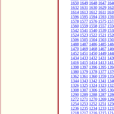
1650
1649
1648
1647
164
1632
1631
1630
1629
162
1614
1613
1612
1611
161
1596
1595
1594
1593
159
1578
1577
1576
1575
157
1560
1559
1558
1557
155
1542
1541
1540
1539
153
1524
1523
1522
1521
152
1506
1505
1504
1503
150
1488
1487
1486
1485
148
1470
1469
1468
1467
146
1452
1451
1450
1449
144
1434
1433
1432
1431
143
1416
1415
1414
1413
141
1398
1397
1396
1395
139
1380
1379
1378
1377
137
1362
1361
1360
1359
135
1344
1343
1342
1341
134
1326
1325
1324
1323
132
1308
1307
1306
1305
130
1290
1289
1288
1287
128
1272
1271
1270
1269
126
1254
1253
1252
1251
125
1236
1235
1234
1233
123
1218
1217
1216
1215
121