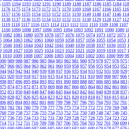
6
1195
1194
1193
1192
1191
1190
1189
1188
1187
1186
1185
1184
11
7
1176
1175
1174
1173
1172
1171
1170
1169
1168
1167
1166
1165
116
8
1157
1156
1155
1154
1153
1152
1151
1150
1149
1148
1147
1146
114
9
1138
1137
1136
1135
1134
1133
1132
1131
1130
1129
1128
1127
112
0
1119
1118
1117
1116
1115
1114
1113
1112
1111
1110
1109
1108
1107
1
1100
1099
1098
1097
1096
1095
1094
1093
1092
1091
1090
1089
1
3
1082
1081
1080
1079
1078
1077
1076
1075
1074
1073
1072
1071
5
1064
1063
1062
1061
1060
1059
1058
1057
1056
1055
1054
1053
7
1046
1045
1044
1043
1042
1041
1040
1039
1038
1037
1036
1035
9
1028
1027
1026
1025
1024
1023
1022
1021
1020
1019
1018
1017
1
1010
1009
1008
1007
1006
1005
1004
1003
1002
1001
1000
999
9
990
989
988
987
986
985
984
983
982
981
980
979
978
977
976
975
967
966
965
964
963
962
961
960
959
958
957
956
955
954
953
952
944
943
942
941
940
939
938
937
936
935
934
933
932
931
930
929
921
920
919
918
917
916
915
914
913
912
911
910
909
908
907
906
898
897
896
895
894
893
892
891
890
889
888
887
886
885
884
883
875
874
873
872
871
870
869
868
867
866
865
864
863
862
861
860
852
851
850
849
848
847
846
845
844
843
842
841
840
839
838
837
829
828
827
826
825
824
823
822
821
820
819
818
817
816
815
814
806
805
804
803
802
801
800
799
798
797
796
795
794
793
792
791
783
782
781
780
779
778
777
776
775
774
773
772
771
770
769
768
760
759
758
757
756
755
754
753
752
751
750
749
748
747
746
745
737
736
735
734
733
732
731
730
729
728
727
726
725
724
723
722
714
713
712
711
710
709
708
707
706
705
704
703
702
701
700
699
691
690
689
688
687
686
685
684
683
682
681
680
679
678
677
676