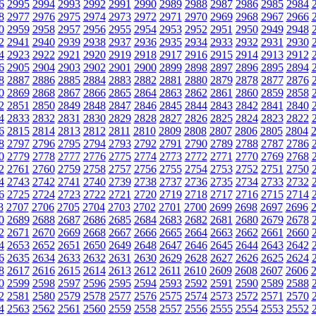
6
2995
2994
2993
2992
2991
2990
2989
2988
2987
2986
2985
2984
8
2977
2976
2975
2974
2973
2972
2971
2970
2969
2968
2967
2966
0
2959
2958
2957
2956
2955
2954
2953
2952
2951
2950
2949
2948
2
2941
2940
2939
2938
2937
2936
2935
2934
2933
2932
2931
2930
4
2923
2922
2921
2920
2919
2918
2917
2916
2915
2914
2913
2912
6
2905
2904
2903
2902
2901
2900
2899
2898
2897
2896
2895
2894
8
2887
2886
2885
2884
2883
2882
2881
2880
2879
2878
2877
2876
0
2869
2868
2867
2866
2865
2864
2863
2862
2861
2860
2859
2858
2
2851
2850
2849
2848
2847
2846
2845
2844
2843
2842
2841
2840
4
2833
2832
2831
2830
2829
2828
2827
2826
2825
2824
2823
2822
6
2815
2814
2813
2812
2811
2810
2809
2808
2807
2806
2805
2804
8
2797
2796
2795
2794
2793
2792
2791
2790
2789
2788
2787
2786
0
2779
2778
2777
2776
2775
2774
2773
2772
2771
2770
2769
2768
2
2761
2760
2759
2758
2757
2756
2755
2754
2753
2752
2751
2750
4
2743
2742
2741
2740
2739
2738
2737
2736
2735
2734
2733
2732
6
2725
2724
2723
2722
2721
2720
2719
2718
2717
2716
2715
2714
8
2707
2706
2705
2704
2703
2702
2701
2700
2699
2698
2697
2696
0
2689
2688
2687
2686
2685
2684
2683
2682
2681
2680
2679
2678
2
2671
2670
2669
2668
2667
2666
2665
2664
2663
2662
2661
2660
4
2653
2652
2651
2650
2649
2648
2647
2646
2645
2644
2643
2642
6
2635
2634
2633
2632
2631
2630
2629
2628
2627
2626
2625
2624
8
2617
2616
2615
2614
2613
2612
2611
2610
2609
2608
2607
2606
0
2599
2598
2597
2596
2595
2594
2593
2592
2591
2590
2589
2588
2
2581
2580
2579
2578
2577
2576
2575
2574
2573
2572
2571
2570
4
2563
2562
2561
2560
2559
2558
2557
2556
2555
2554
2553
2552