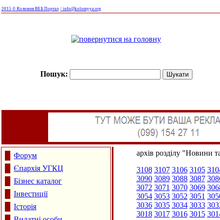
2015 © Коломия ВЕБ Портал
/ info@kolomyya.org
Пошук:
архів розділу "Новини та
Форум
Єпархія УГКЦ
3108
3107
3106
3105
310
3090
3089
3088
3087
308
Бізнес каталог
3072
3071
3070
3069
306
Інвестиції
3054
3053
3052
3051
305
3036
3035
3034
3033
303
Історія
3018
3017
3016
3015
301
Видатні особи