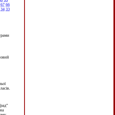
67
66
34
33
грами
Новий
ьої
ласів.
Град”
 на
зму.