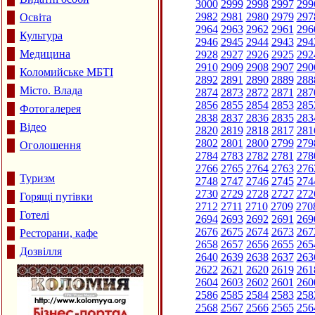
3000
2999
2998
2997
299
2982
2981
2980
2979
297
Освіта
2964
2963
2962
2961
296
Культура
2946
2945
2944
2943
294
Медицина
2928
2927
2926
2925
292
2910
2909
2908
2907
290
Коломийське МБТІ
2892
2891
2890
2889
288
Місто. Влада
2874
2873
2872
2871
287
2856
2855
2854
2853
285
Фотогалерея
2838
2837
2836
2835
283
Відео
2820
2819
2818
2817
281
2802
2801
2800
2799
279
Оголошення
2784
2783
2782
2781
278
2766
2765
2764
2763
276
Туризм
2748
2747
2746
2745
274
2730
2729
2728
2727
272
Горящі путівки
2712
2711
2710
2709
270
Готелі
2694
2693
2692
2691
269
2676
2675
2674
2673
267
Ресторани, кафе
2658
2657
2656
2655
265
Дозвілля
2640
2639
2638
2637
263
2622
2621
2620
2619
261
2604
2603
2602
2601
260
2586
2585
2584
2583
258
2568
2567
2566
2565
256