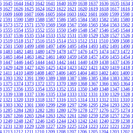
6
1645
1644
1643
1642
1641
1640
1639
1638
1637
1636
1635
1634
8
1627
1626
1625
1624
1623
1622
1621
1620
1619
1618
1617
1616
0
1609
1608
1607
1606
1605
1604
1603
1602
1601
1600
1599
1598
2
1591
1590
1589
1588
1587
1586
1585
1584
1583
1582
1581
1580
4
1573
1572
1571
1570
1569
1568
1567
1566
1565
1564
1563
1562
6
1555
1554
1553
1552
1551
1550
1549
1548
1547
1546
1545
1544
8
1537
1536
1535
1534
1533
1532
1531
1530
1529
1528
1527
1526
0
1519
1518
1517
1516
1515
1514
1513
1512
1511
1510
1509
1508
2
1501
1500
1499
1498
1497
1496
1495
1494
1493
1492
1491
1490
4
1483
1482
1481
1480
1479
1478
1477
1476
1475
1474
1473
1472
6
1465
1464
1463
1462
1461
1460
1459
1458
1457
1456
1455
1454
8
1447
1446
1445
1444
1443
1442
1441
1440
1439
1438
1437
1436
0
1429
1428
1427
1426
1425
1424
1423
1422
1421
1420
1419
1418
2
1411
1410
1409
1408
1407
1406
1405
1404
1403
1402
1401
1400
4
1393
1392
1391
1390
1389
1388
1387
1386
1385
1384
1383
1382
6
1375
1374
1373
1372
1371
1370
1369
1368
1367
1366
1365
1364
8
1357
1356
1355
1354
1353
1352
1351
1350
1349
1348
1347
1346
0
1339
1338
1337
1336
1335
1334
1333
1332
1331
1330
1329
1328
2
1321
1320
1319
1318
1317
1316
1315
1314
1313
1312
1311
1310
4
1303
1302
1301
1300
1299
1298
1297
1296
1295
1294
1293
1292
6
1285
1284
1283
1282
1281
1280
1279
1278
1277
1276
1275
1274
8
1267
1266
1265
1264
1263
1262
1261
1260
1259
1258
1257
1256
0
1249
1248
1247
1246
1245
1244
1243
1242
1241
1240
1239
1238
2
1231
1230
1229
1228
1227
1226
1225
1224
1223
1222
1221
1220
4
1213
1212
1211
1210
1209
1208
1207
1206
1205
1204
1203
1202