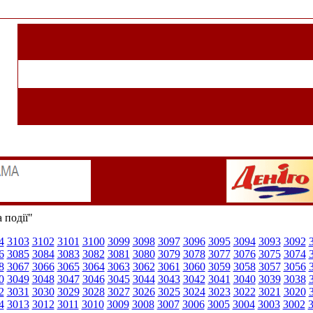
 події"
4
3103
3102
3101
3100
3099
3098
3097
3096
3095
3094
3093
3092
6
3085
3084
3083
3082
3081
3080
3079
3078
3077
3076
3075
3074
8
3067
3066
3065
3064
3063
3062
3061
3060
3059
3058
3057
3056
0
3049
3048
3047
3046
3045
3044
3043
3042
3041
3040
3039
3038
2
3031
3030
3029
3028
3027
3026
3025
3024
3023
3022
3021
3020
4
3013
3012
3011
3010
3009
3008
3007
3006
3005
3004
3003
3002