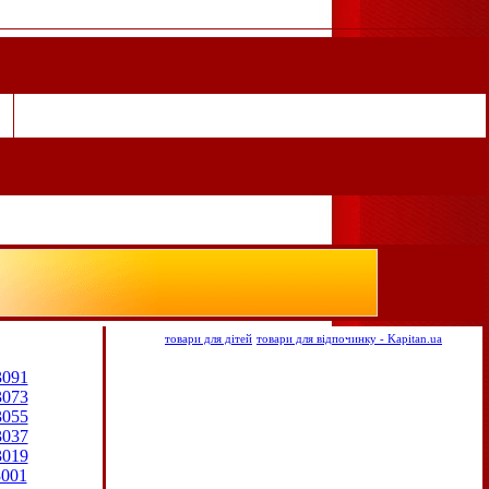
товари для дітей
товари для відпочинку - Kapitan.ua
3091
3073
3055
3037
3019
3001