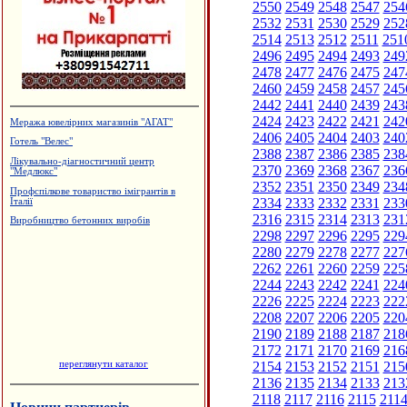
2550
2549
2548
2547
254
2532
2531
2530
2529
252
2514
2513
2512
2511
251
2496
2495
2494
2493
249
2478
2477
2476
2475
247
2460
2459
2458
2457
245
2442
2441
2440
2439
243
2424
2423
2422
2421
242
Меража ювелірних магазинів "АГАТ"
2406
2405
2404
2403
240
Готель "Велес"
2388
2387
2386
2385
238
Лікувально-діагностичний центр
2370
2369
2368
2367
236
"Медлюкс"
2352
2351
2350
2349
234
Профспілкове товариство імігрантів в
2334
2333
2332
2331
233
Італії
2316
2315
2314
2313
231
Виробництво бетонних виробів
2298
2297
2296
2295
229
2280
2279
2278
2277
227
2262
2261
2260
2259
225
2244
2243
2242
2241
224
2226
2225
2224
2223
222
2208
2207
2206
2205
220
2190
2189
2188
2187
218
2172
2171
2170
2169
216
переглянути каталог
2154
2153
2152
2151
215
2136
2135
2134
2133
213
2118
2117
2116
2115
211