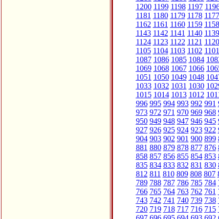
1200
1199
1198
1197
119
1181
1180
1179
1178
117
1162
1161
1160
1159
115
1143
1142
1141
1140
113
1124
1123
1122
1121
112
1105
1104
1103
1102
110
1087
1086
1085
1084
108
1069
1068
1067
1066
106
1051
1050
1049
1048
104
1033
1032
1031
1030
102
1015
1014
1013
1012
101
996
995
994
993
992
991
973
972
971
970
969
968
950
949
948
947
946
945
927
926
925
924
923
922
904
903
902
901
900
899
881
880
879
878
877
876
858
857
856
855
854
853
835
834
833
832
831
830
812
811
810
809
808
807
789
788
787
786
785
784
766
765
764
763
762
761
743
742
741
740
739
738
720
719
718
717
716
715
697
696
695
694
693
692