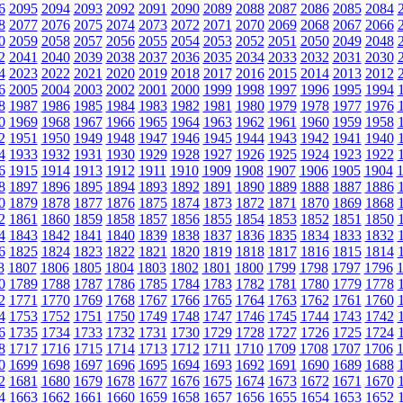
6
2095
2094
2093
2092
2091
2090
2089
2088
2087
2086
2085
2084
8
2077
2076
2075
2074
2073
2072
2071
2070
2069
2068
2067
2066
0
2059
2058
2057
2056
2055
2054
2053
2052
2051
2050
2049
2048
2
2041
2040
2039
2038
2037
2036
2035
2034
2033
2032
2031
2030
4
2023
2022
2021
2020
2019
2018
2017
2016
2015
2014
2013
2012
6
2005
2004
2003
2002
2001
2000
1999
1998
1997
1996
1995
1994
8
1987
1986
1985
1984
1983
1982
1981
1980
1979
1978
1977
1976
0
1969
1968
1967
1966
1965
1964
1963
1962
1961
1960
1959
1958
2
1951
1950
1949
1948
1947
1946
1945
1944
1943
1942
1941
1940
4
1933
1932
1931
1930
1929
1928
1927
1926
1925
1924
1923
1922
6
1915
1914
1913
1912
1911
1910
1909
1908
1907
1906
1905
1904
8
1897
1896
1895
1894
1893
1892
1891
1890
1889
1888
1887
1886
0
1879
1878
1877
1876
1875
1874
1873
1872
1871
1870
1869
1868
2
1861
1860
1859
1858
1857
1856
1855
1854
1853
1852
1851
1850
4
1843
1842
1841
1840
1839
1838
1837
1836
1835
1834
1833
1832
6
1825
1824
1823
1822
1821
1820
1819
1818
1817
1816
1815
1814
8
1807
1806
1805
1804
1803
1802
1801
1800
1799
1798
1797
1796
0
1789
1788
1787
1786
1785
1784
1783
1782
1781
1780
1779
1778
2
1771
1770
1769
1768
1767
1766
1765
1764
1763
1762
1761
1760
4
1753
1752
1751
1750
1749
1748
1747
1746
1745
1744
1743
1742
6
1735
1734
1733
1732
1731
1730
1729
1728
1727
1726
1725
1724
8
1717
1716
1715
1714
1713
1712
1711
1710
1709
1708
1707
1706
0
1699
1698
1697
1696
1695
1694
1693
1692
1691
1690
1689
1688
2
1681
1680
1679
1678
1677
1676
1675
1674
1673
1672
1671
1670
4
1663
1662
1661
1660
1659
1658
1657
1656
1655
1654
1653
1652