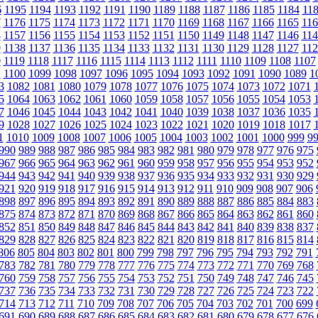
6
1195
1194
1193
1192
1191
1190
1189
1188
1187
1186
1185
1184
11
7
1176
1175
1174
1173
1172
1171
1170
1169
1168
1167
1166
1165
116
8
1157
1156
1155
1154
1153
1152
1151
1150
1149
1148
1147
1146
114
9
1138
1137
1136
1135
1134
1133
1132
1131
1130
1129
1128
1127
112
0
1119
1118
1117
1116
1115
1114
1113
1112
1111
1110
1109
1108
1107
1
1100
1099
1098
1097
1096
1095
1094
1093
1092
1091
1090
1089
1
3
1082
1081
1080
1079
1078
1077
1076
1075
1074
1073
1072
1071
5
1064
1063
1062
1061
1060
1059
1058
1057
1056
1055
1054
1053
7
1046
1045
1044
1043
1042
1041
1040
1039
1038
1037
1036
1035
9
1028
1027
1026
1025
1024
1023
1022
1021
1020
1019
1018
1017
1
1010
1009
1008
1007
1006
1005
1004
1003
1002
1001
1000
999
9
990
989
988
987
986
985
984
983
982
981
980
979
978
977
976
975
967
966
965
964
963
962
961
960
959
958
957
956
955
954
953
952
944
943
942
941
940
939
938
937
936
935
934
933
932
931
930
929
921
920
919
918
917
916
915
914
913
912
911
910
909
908
907
906
898
897
896
895
894
893
892
891
890
889
888
887
886
885
884
883
875
874
873
872
871
870
869
868
867
866
865
864
863
862
861
860
852
851
850
849
848
847
846
845
844
843
842
841
840
839
838
837
829
828
827
826
825
824
823
822
821
820
819
818
817
816
815
814
806
805
804
803
802
801
800
799
798
797
796
795
794
793
792
791
783
782
781
780
779
778
777
776
775
774
773
772
771
770
769
768
760
759
758
757
756
755
754
753
752
751
750
749
748
747
746
745
737
736
735
734
733
732
731
730
729
728
727
726
725
724
723
722
714
713
712
711
710
709
708
707
706
705
704
703
702
701
700
699
691
690
689
688
687
686
685
684
683
682
681
680
679
678
677
676