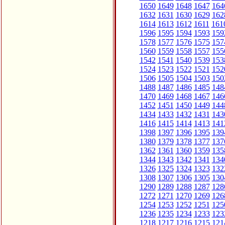
1650
1649
1648
1647
164
1632
1631
1630
1629
162
1614
1613
1612
1611
161
1596
1595
1594
1593
159
1578
1577
1576
1575
157
1560
1559
1558
1557
155
1542
1541
1540
1539
153
1524
1523
1522
1521
152
1506
1505
1504
1503
150
1488
1487
1486
1485
148
1470
1469
1468
1467
146
1452
1451
1450
1449
144
1434
1433
1432
1431
143
1416
1415
1414
1413
141
1398
1397
1396
1395
139
1380
1379
1378
1377
137
1362
1361
1360
1359
135
1344
1343
1342
1341
134
1326
1325
1324
1323
132
1308
1307
1306
1305
130
1290
1289
1288
1287
128
1272
1271
1270
1269
126
1254
1253
1252
1251
125
1236
1235
1234
1233
123
1218
1217
1216
1215
121