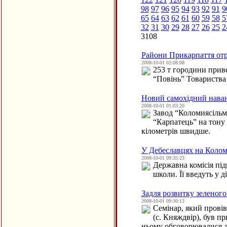
98
97
96
95
94
93
92
91
9
65
64
63
62
61
60
59
58
5
32
31
30
29
28
27
26
25
2
3108
Райони Прикарпаття от
2008-10-01 02:08:08
253 т городини приве
“Повінь” Товариства
Новий самохідний наван
2008-10-01 01:03:20
Завод “Коломиясільм
“Карпатець” на тону 
кілометрів швидше.
У Дебеславцях на Колом
2008-10-01 09:35:23
Державна комісія пі
школи. Її введуть у 
Задля розвитку зеленого
2008-10-01 09:30:12
Семінар, який провів
(с. Княждвір), був п
ньому обговорювалися д