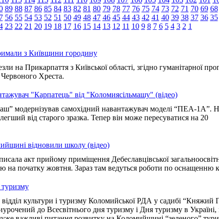
0
89
88
87
86
85
84
83
82
81
80
79
78
77
76
75
74
73
72
71
70
69
68
7
56
55
54
53
52
51
50
49
48
47
46
45
44
43
42
41
40
39
38
37
36
35
4
23
22
21
20
19
18
17
16
15
14
13
12
11
10
9
8
7
6
5
4
3
2
1
римали з Київщини городину
зли на Прикарпаття з Київської області, згідно гуманітарної про
 Червоного Хреста.
тажувач "Карпатець" від "Коломиясільмашу" (відео)
аш” модернізував самохідний навантажувач моделі “ПЕА-1А”. 
легший від старого зразка. Тепер він може пересуватися на 20
ийщині відновили школу (відео)
дписала акт прийому приміщення Дебеславцівської загальноосвітн
дію на початку жовтня. Зараз там ведуться роботи по оснащенню к
 туризму
 відділ культури і туризму Коломийської РДА у садибі “Княжий 
риурочений до Всесвітнього дня туризму і Дня туризму в Україні,
уже важливі питання розвитку на Коломийщині “зеленого” тури