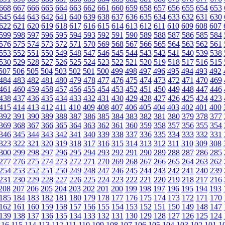
668
667
666
665
664
663
662
661
660
659
658
657
656
655
654
653
645
644
643
642
641
640
639
638
637
636
635
634
633
632
631
630
622
621
620
619
618
617
616
615
614
613
612
611
610
609
608
607
599
598
597
596
595
594
593
592
591
590
589
588
587
586
585
584
576
575
574
573
572
571
570
569
568
567
566
565
564
563
562
561
553
552
551
550
549
548
547
546
545
544
543
542
541
540
539
538
530
529
528
527
526
525
524
523
522
521
520
519
518
517
516
515
507
506
505
504
503
502
501
500
499
498
497
496
495
494
493
492
484
483
482
481
480
479
478
477
476
475
474
473
472
471
470
469
461
460
459
458
457
456
455
454
453
452
451
450
449
448
447
446
438
437
436
435
434
433
432
431
430
429
428
427
426
425
424
423
415
414
413
412
411
410
409
408
407
406
405
404
403
402
401
400
392
391
390
389
388
387
386
385
384
383
382
381
380
379
378
377
369
368
367
366
365
364
363
362
361
360
359
358
357
356
355
354
346
345
344
343
342
341
340
339
338
337
336
335
334
333
332
331
323
322
321
320
319
318
317
316
315
314
313
312
311
310
309
308
300
299
298
297
296
295
294
293
292
291
290
289
288
287
286
285
277
276
275
274
273
272
271
270
269
268
267
266
265
264
263
262
254
253
252
251
250
249
248
247
246
245
244
243
242
241
240
239
231
230
229
228
227
226
225
224
223
222
221
220
219
218
217
216
208
207
206
205
204
203
202
201
200
199
198
197
196
195
194
193
185
184
183
182
181
180
179
178
177
176
175
174
173
172
171
170
162
161
160
159
158
157
156
155
154
153
152
151
150
149
148
147
139
138
137
136
135
134
133
132
131
130
129
128
127
126
125
124
116
115
114
113
112
111
110
109
108
107
106
105
104
103
102
101
1