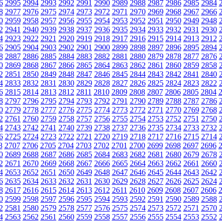
6
2995
2994
2993
2992
2991
2990
2989
2988
2987
2986
2985
2984
8
2977
2976
2975
2974
2973
2972
2971
2970
2969
2968
2967
2966
0
2959
2958
2957
2956
2955
2954
2953
2952
2951
2950
2949
2948
2
2941
2940
2939
2938
2937
2936
2935
2934
2933
2932
2931
2930
4
2923
2922
2921
2920
2919
2918
2917
2916
2915
2914
2913
2912
6
2905
2904
2903
2902
2901
2900
2899
2898
2897
2896
2895
2894
8
2887
2886
2885
2884
2883
2882
2881
2880
2879
2878
2877
2876
0
2869
2868
2867
2866
2865
2864
2863
2862
2861
2860
2859
2858
2
2851
2850
2849
2848
2847
2846
2845
2844
2843
2842
2841
2840
4
2833
2832
2831
2830
2829
2828
2827
2826
2825
2824
2823
2822
6
2815
2814
2813
2812
2811
2810
2809
2808
2807
2806
2805
2804
8
2797
2796
2795
2794
2793
2792
2791
2790
2789
2788
2787
2786
0
2779
2778
2777
2776
2775
2774
2773
2772
2771
2770
2769
2768
2
2761
2760
2759
2758
2757
2756
2755
2754
2753
2752
2751
2750
4
2743
2742
2741
2740
2739
2738
2737
2736
2735
2734
2733
2732
6
2725
2724
2723
2722
2721
2720
2719
2718
2717
2716
2715
2714
8
2707
2706
2705
2704
2703
2702
2701
2700
2699
2698
2697
2696
0
2689
2688
2687
2686
2685
2684
2683
2682
2681
2680
2679
2678
2
2671
2670
2669
2668
2667
2666
2665
2664
2663
2662
2661
2660
4
2653
2652
2651
2650
2649
2648
2647
2646
2645
2644
2643
2642
6
2635
2634
2633
2632
2631
2630
2629
2628
2627
2626
2625
2624
8
2617
2616
2615
2614
2613
2612
2611
2610
2609
2608
2607
2606
0
2599
2598
2597
2596
2595
2594
2593
2592
2591
2590
2589
2588
2
2581
2580
2579
2578
2577
2576
2575
2574
2573
2572
2571
2570
4
2563
2562
2561
2560
2559
2558
2557
2556
2555
2554
2553
2552