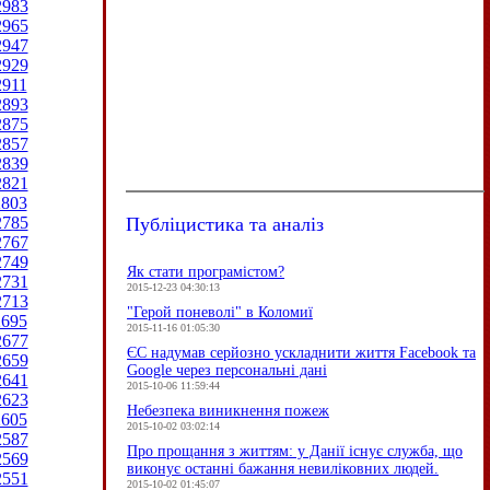
2983
2965
2947
2929
2911
2893
2875
2857
2839
2821
2803
Публіцистика та аналіз
2785
2767
2749
Як стати програмістом?
2731
2015-12-23 04:30:13
2713
"Герой поневолі" в Коломиї
2695
2015-11-16 01:05:30
2677
ЄC надумав серйозно ускладнити життя Facebook та
2659
Google через персональні дані
2641
2015-10-06 11:59:44
2623
Небезпека виникнення пожеж
2605
2015-10-02 03:02:14
2587
Про прощання з життям: у Данії існує служба, що
2569
виконує останні бажання невиліковних людей.
2551
2015-10-02 01:45:07