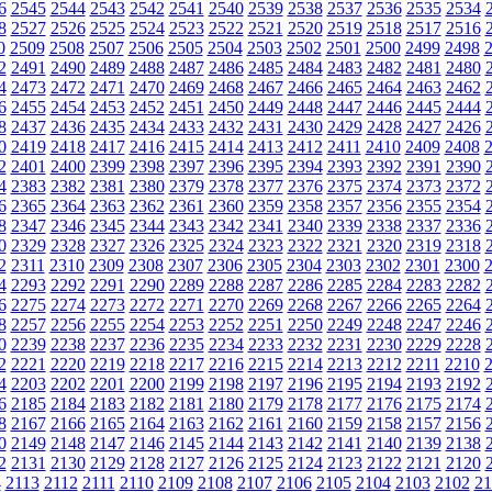
6
2545
2544
2543
2542
2541
2540
2539
2538
2537
2536
2535
2534
8
2527
2526
2525
2524
2523
2522
2521
2520
2519
2518
2517
2516
0
2509
2508
2507
2506
2505
2504
2503
2502
2501
2500
2499
2498
2
2491
2490
2489
2488
2487
2486
2485
2484
2483
2482
2481
2480
4
2473
2472
2471
2470
2469
2468
2467
2466
2465
2464
2463
2462
6
2455
2454
2453
2452
2451
2450
2449
2448
2447
2446
2445
2444
8
2437
2436
2435
2434
2433
2432
2431
2430
2429
2428
2427
2426
0
2419
2418
2417
2416
2415
2414
2413
2412
2411
2410
2409
2408
2
2401
2400
2399
2398
2397
2396
2395
2394
2393
2392
2391
2390
4
2383
2382
2381
2380
2379
2378
2377
2376
2375
2374
2373
2372
6
2365
2364
2363
2362
2361
2360
2359
2358
2357
2356
2355
2354
8
2347
2346
2345
2344
2343
2342
2341
2340
2339
2338
2337
2336
0
2329
2328
2327
2326
2325
2324
2323
2322
2321
2320
2319
2318
2
2311
2310
2309
2308
2307
2306
2305
2304
2303
2302
2301
2300
4
2293
2292
2291
2290
2289
2288
2287
2286
2285
2284
2283
2282
6
2275
2274
2273
2272
2271
2270
2269
2268
2267
2266
2265
2264
8
2257
2256
2255
2254
2253
2252
2251
2250
2249
2248
2247
2246
0
2239
2238
2237
2236
2235
2234
2233
2232
2231
2230
2229
2228
2
2221
2220
2219
2218
2217
2216
2215
2214
2213
2212
2211
2210
4
2203
2202
2201
2200
2199
2198
2197
2196
2195
2194
2193
2192
6
2185
2184
2183
2182
2181
2180
2179
2178
2177
2176
2175
2174
8
2167
2166
2165
2164
2163
2162
2161
2160
2159
2158
2157
2156
0
2149
2148
2147
2146
2145
2144
2143
2142
2141
2140
2139
2138
2
2131
2130
2129
2128
2127
2126
2125
2124
2123
2122
2121
2120
4
2113
2112
2111
2110
2109
2108
2107
2106
2105
2104
2103
2102
21