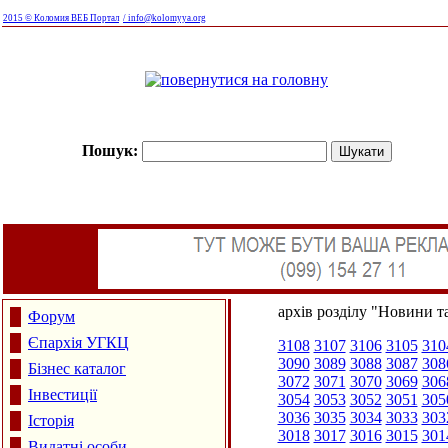
2015 © Коломия ВЕБ Портал
/ info@kolomyya.org
Пошук:
архів розділу "Новини та
Форум
Єпархія УГКЦ
3108
3107
3106
3105
310
3090
3089
3088
3087
308
Бізнес каталог
3072
3071
3070
3069
306
Інвестиції
3054
3053
3052
3051
305
3036
3035
3034
3033
303
Історія
3018
3017
3016
3015
301
Видатні особи