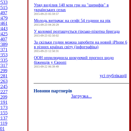
2533
Уряд виділив 140 млн грн на "шерифів" в
2515
українських селах
2497
2015-09-23 05:59:57
2479
Молодь витрачає на селфі 54 години на рік
2461
2015-09-23 04:20:29
2443
У коломиї розташується гірсько-піхотна бригада
2425
2015-09-23 02:50:02
2407
За скільки годин можна заробити на новий iPhone 6
2389
в різних країнах світу (інфографіка)
2371
2015-09-23 12:50:31
2353
ООН оприлюднила шокуючий прогноз щодо
2335
біженців у Європі
2317
2015-09-22 06:39:49
2299
усі публікації
2281
2263
2245
Новини партнерів
2227
Загрузка...
2209
2191
2173
2155
2137
2119
01