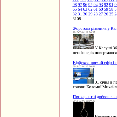
98
97
96
95
94
93
92
91
9
65
64
63
62
61
60
59
58
5
32
31
30
29
28
27
26
25
2
3108
Жорстока різанина у Ка
2013-02-01 11:00:57
У Калуші 36
пенсіонерів поверталос
Відбувся прямий ефір і
2013-02-01 10:00:44
31 січня в п
голови Коломиї Михайл
Прикарпатці добровіль
2013-02-01 09:00:30
Невдалу спро