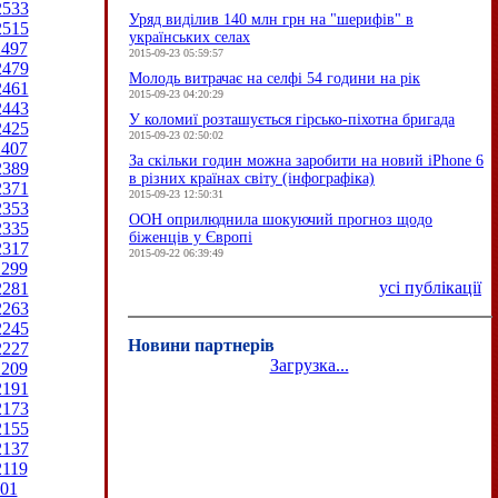
2533
Уряд виділив 140 млн грн на "шерифів" в
2515
українських селах
2497
2015-09-23 05:59:57
2479
Молодь витрачає на селфі 54 години на рік
2461
2015-09-23 04:20:29
2443
У коломиї розташується гірсько-піхотна бригада
2425
2015-09-23 02:50:02
2407
За скільки годин можна заробити на новий iPhone 6
2389
в різних країнах світу (інфографіка)
2371
2015-09-23 12:50:31
2353
ООН оприлюднила шокуючий прогноз щодо
2335
біженців у Європі
2317
2015-09-22 06:39:49
2299
усі публікації
2281
2263
2245
Новини партнерів
2227
Загрузка...
2209
2191
2173
2155
2137
2119
01