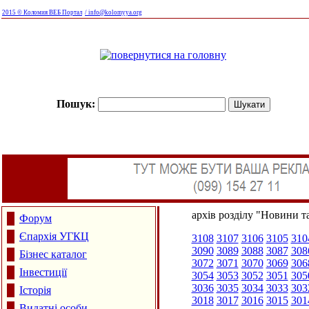
2015 © Коломия ВЕБ Портал
/ info@kolomyya.org
Пошук:
архів розділу "Новини та
Форум
Єпархія УГКЦ
3108
3107
3106
3105
310
3090
3089
3088
3087
308
Бізнес каталог
3072
3071
3070
3069
306
Інвестиції
3054
3053
3052
3051
305
3036
3035
3034
3033
303
Історія
3018
3017
3016
3015
301
Видатні особи