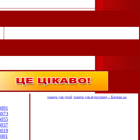
товари для дітей
товари для відпочинку - Kapitan.ua
3091
3073
3055
3037
3019
3001