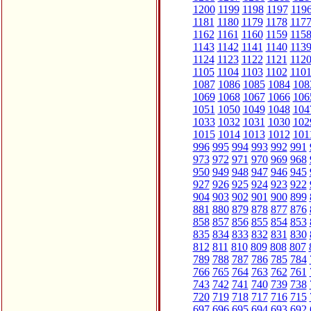
1200
1199
1198
1197
119
1181
1180
1179
1178
117
1162
1161
1160
1159
115
1143
1142
1141
1140
113
1124
1123
1122
1121
112
1105
1104
1103
1102
110
1087
1086
1085
1084
108
1069
1068
1067
1066
106
1051
1050
1049
1048
104
1033
1032
1031
1030
102
1015
1014
1013
1012
101
996
995
994
993
992
991
973
972
971
970
969
968
950
949
948
947
946
945
927
926
925
924
923
922
904
903
902
901
900
899
881
880
879
878
877
876
858
857
856
855
854
853
835
834
833
832
831
830
812
811
810
809
808
807
789
788
787
786
785
784
766
765
764
763
762
761
743
742
741
740
739
738
720
719
718
717
716
715
697
696
695
694
693
692