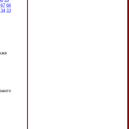
67
66
34
33
ужжя
ського