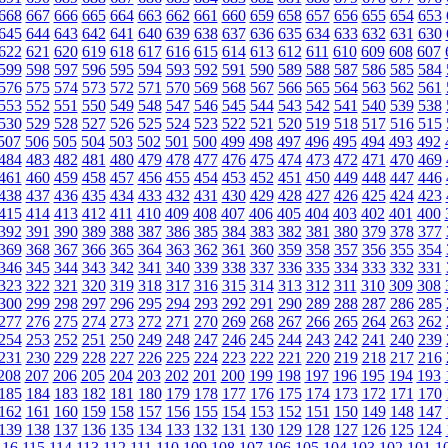
668
667
666
665
664
663
662
661
660
659
658
657
656
655
654
653
645
644
643
642
641
640
639
638
637
636
635
634
633
632
631
630
622
621
620
619
618
617
616
615
614
613
612
611
610
609
608
607
599
598
597
596
595
594
593
592
591
590
589
588
587
586
585
584
576
575
574
573
572
571
570
569
568
567
566
565
564
563
562
561
553
552
551
550
549
548
547
546
545
544
543
542
541
540
539
538
530
529
528
527
526
525
524
523
522
521
520
519
518
517
516
515
507
506
505
504
503
502
501
500
499
498
497
496
495
494
493
492
484
483
482
481
480
479
478
477
476
475
474
473
472
471
470
469
461
460
459
458
457
456
455
454
453
452
451
450
449
448
447
446
438
437
436
435
434
433
432
431
430
429
428
427
426
425
424
423
415
414
413
412
411
410
409
408
407
406
405
404
403
402
401
400
392
391
390
389
388
387
386
385
384
383
382
381
380
379
378
377
369
368
367
366
365
364
363
362
361
360
359
358
357
356
355
354
346
345
344
343
342
341
340
339
338
337
336
335
334
333
332
331
323
322
321
320
319
318
317
316
315
314
313
312
311
310
309
308
300
299
298
297
296
295
294
293
292
291
290
289
288
287
286
285
277
276
275
274
273
272
271
270
269
268
267
266
265
264
263
262
254
253
252
251
250
249
248
247
246
245
244
243
242
241
240
239
231
230
229
228
227
226
225
224
223
222
221
220
219
218
217
216
208
207
206
205
204
203
202
201
200
199
198
197
196
195
194
193
185
184
183
182
181
180
179
178
177
176
175
174
173
172
171
170
162
161
160
159
158
157
156
155
154
153
152
151
150
149
148
147
139
138
137
136
135
134
133
132
131
130
129
128
127
126
125
124
116
115
114
113
112
111
110
109
108
107
106
105
104
103
102
101
1