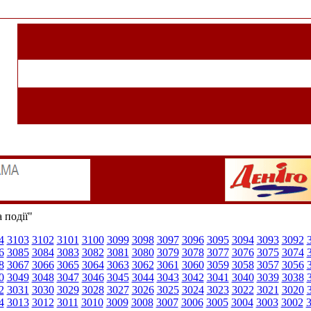
 події"
4
3103
3102
3101
3100
3099
3098
3097
3096
3095
3094
3093
3092
6
3085
3084
3083
3082
3081
3080
3079
3078
3077
3076
3075
3074
8
3067
3066
3065
3064
3063
3062
3061
3060
3059
3058
3057
3056
0
3049
3048
3047
3046
3045
3044
3043
3042
3041
3040
3039
3038
2
3031
3030
3029
3028
3027
3026
3025
3024
3023
3022
3021
3020
4
3013
3012
3011
3010
3009
3008
3007
3006
3005
3004
3003
3002