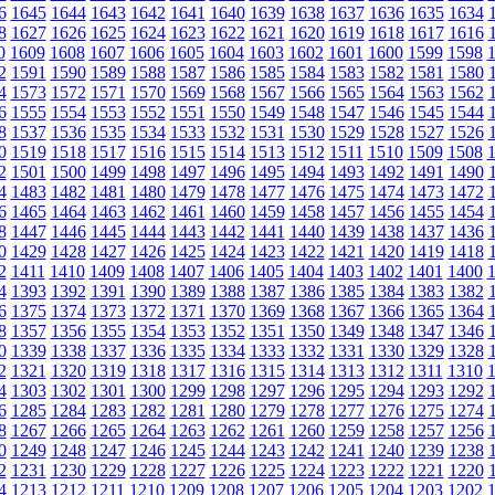
6
1645
1644
1643
1642
1641
1640
1639
1638
1637
1636
1635
1634
8
1627
1626
1625
1624
1623
1622
1621
1620
1619
1618
1617
1616
0
1609
1608
1607
1606
1605
1604
1603
1602
1601
1600
1599
1598
2
1591
1590
1589
1588
1587
1586
1585
1584
1583
1582
1581
1580
4
1573
1572
1571
1570
1569
1568
1567
1566
1565
1564
1563
1562
6
1555
1554
1553
1552
1551
1550
1549
1548
1547
1546
1545
1544
8
1537
1536
1535
1534
1533
1532
1531
1530
1529
1528
1527
1526
0
1519
1518
1517
1516
1515
1514
1513
1512
1511
1510
1509
1508
2
1501
1500
1499
1498
1497
1496
1495
1494
1493
1492
1491
1490
4
1483
1482
1481
1480
1479
1478
1477
1476
1475
1474
1473
1472
6
1465
1464
1463
1462
1461
1460
1459
1458
1457
1456
1455
1454
8
1447
1446
1445
1444
1443
1442
1441
1440
1439
1438
1437
1436
0
1429
1428
1427
1426
1425
1424
1423
1422
1421
1420
1419
1418
2
1411
1410
1409
1408
1407
1406
1405
1404
1403
1402
1401
1400
4
1393
1392
1391
1390
1389
1388
1387
1386
1385
1384
1383
1382
6
1375
1374
1373
1372
1371
1370
1369
1368
1367
1366
1365
1364
8
1357
1356
1355
1354
1353
1352
1351
1350
1349
1348
1347
1346
0
1339
1338
1337
1336
1335
1334
1333
1332
1331
1330
1329
1328
2
1321
1320
1319
1318
1317
1316
1315
1314
1313
1312
1311
1310
4
1303
1302
1301
1300
1299
1298
1297
1296
1295
1294
1293
1292
6
1285
1284
1283
1282
1281
1280
1279
1278
1277
1276
1275
1274
8
1267
1266
1265
1264
1263
1262
1261
1260
1259
1258
1257
1256
0
1249
1248
1247
1246
1245
1244
1243
1242
1241
1240
1239
1238
2
1231
1230
1229
1228
1227
1226
1225
1224
1223
1222
1221
1220
4
1213
1212
1211
1210
1209
1208
1207
1206
1205
1204
1203
1202