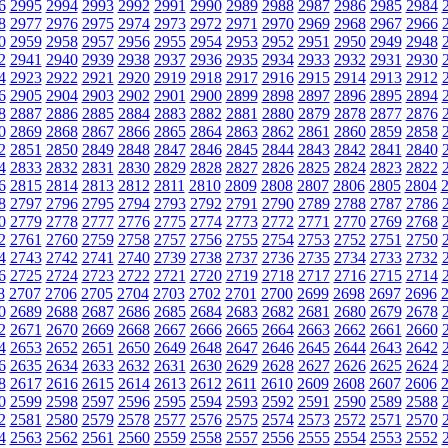
6
2995
2994
2993
2992
2991
2990
2989
2988
2987
2986
2985
2984
8
2977
2976
2975
2974
2973
2972
2971
2970
2969
2968
2967
2966
0
2959
2958
2957
2956
2955
2954
2953
2952
2951
2950
2949
2948
2
2941
2940
2939
2938
2937
2936
2935
2934
2933
2932
2931
2930
4
2923
2922
2921
2920
2919
2918
2917
2916
2915
2914
2913
2912
6
2905
2904
2903
2902
2901
2900
2899
2898
2897
2896
2895
2894
8
2887
2886
2885
2884
2883
2882
2881
2880
2879
2878
2877
2876
0
2869
2868
2867
2866
2865
2864
2863
2862
2861
2860
2859
2858
2
2851
2850
2849
2848
2847
2846
2845
2844
2843
2842
2841
2840
4
2833
2832
2831
2830
2829
2828
2827
2826
2825
2824
2823
2822
6
2815
2814
2813
2812
2811
2810
2809
2808
2807
2806
2805
2804
8
2797
2796
2795
2794
2793
2792
2791
2790
2789
2788
2787
2786
0
2779
2778
2777
2776
2775
2774
2773
2772
2771
2770
2769
2768
2
2761
2760
2759
2758
2757
2756
2755
2754
2753
2752
2751
2750
4
2743
2742
2741
2740
2739
2738
2737
2736
2735
2734
2733
2732
6
2725
2724
2723
2722
2721
2720
2719
2718
2717
2716
2715
2714
8
2707
2706
2705
2704
2703
2702
2701
2700
2699
2698
2697
2696
0
2689
2688
2687
2686
2685
2684
2683
2682
2681
2680
2679
2678
2
2671
2670
2669
2668
2667
2666
2665
2664
2663
2662
2661
2660
4
2653
2652
2651
2650
2649
2648
2647
2646
2645
2644
2643
2642
6
2635
2634
2633
2632
2631
2630
2629
2628
2627
2626
2625
2624
8
2617
2616
2615
2614
2613
2612
2611
2610
2609
2608
2607
2606
0
2599
2598
2597
2596
2595
2594
2593
2592
2591
2590
2589
2588
2
2581
2580
2579
2578
2577
2576
2575
2574
2573
2572
2571
2570
4
2563
2562
2561
2560
2559
2558
2557
2556
2555
2554
2553
2552