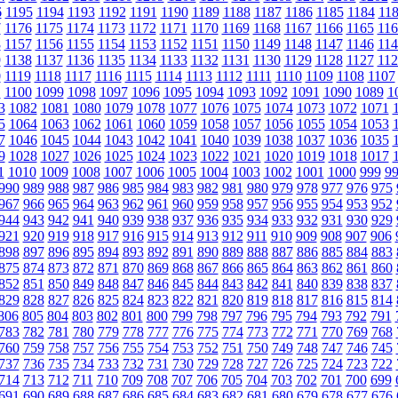
6
1195
1194
1193
1192
1191
1190
1189
1188
1187
1186
1185
1184
11
7
1176
1175
1174
1173
1172
1171
1170
1169
1168
1167
1166
1165
116
8
1157
1156
1155
1154
1153
1152
1151
1150
1149
1148
1147
1146
114
9
1138
1137
1136
1135
1134
1133
1132
1131
1130
1129
1128
1127
112
0
1119
1118
1117
1116
1115
1114
1113
1112
1111
1110
1109
1108
1107
1
1100
1099
1098
1097
1096
1095
1094
1093
1092
1091
1090
1089
1
3
1082
1081
1080
1079
1078
1077
1076
1075
1074
1073
1072
1071
5
1064
1063
1062
1061
1060
1059
1058
1057
1056
1055
1054
1053
7
1046
1045
1044
1043
1042
1041
1040
1039
1038
1037
1036
1035
9
1028
1027
1026
1025
1024
1023
1022
1021
1020
1019
1018
1017
1
1010
1009
1008
1007
1006
1005
1004
1003
1002
1001
1000
999
9
990
989
988
987
986
985
984
983
982
981
980
979
978
977
976
975
967
966
965
964
963
962
961
960
959
958
957
956
955
954
953
952
944
943
942
941
940
939
938
937
936
935
934
933
932
931
930
929
921
920
919
918
917
916
915
914
913
912
911
910
909
908
907
906
898
897
896
895
894
893
892
891
890
889
888
887
886
885
884
883
875
874
873
872
871
870
869
868
867
866
865
864
863
862
861
860
852
851
850
849
848
847
846
845
844
843
842
841
840
839
838
837
829
828
827
826
825
824
823
822
821
820
819
818
817
816
815
814
806
805
804
803
802
801
800
799
798
797
796
795
794
793
792
791
783
782
781
780
779
778
777
776
775
774
773
772
771
770
769
768
760
759
758
757
756
755
754
753
752
751
750
749
748
747
746
745
737
736
735
734
733
732
731
730
729
728
727
726
725
724
723
722
714
713
712
711
710
709
708
707
706
705
704
703
702
701
700
699
691
690
689
688
687
686
685
684
683
682
681
680
679
678
677
676