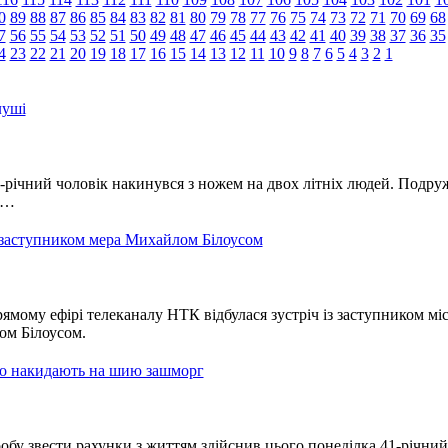
0
89
88
87
86
85
84
83
82
81
80
79
78
77
76
75
74
73
72
71
70
69
68
7
56
55
54
53
52
51
50
49
48
47
46
45
44
43
42
41
40
39
38
37
36
35
4
23
22
21
20
19
18
17
16
15
14
13
12
11
10
9
8
7
6
5
4
3
2
1
луші
-річний чоловік накинувся з ножем на двох літніх людей. Подр
я…
з заступником мера Михайлом Білоусом
рямому ефірі телеканалу НТК відбулася зустріч із заступником мі
ом Білоусом.
но накидають на шию зашморг
бу звести рахунки з життям здійснив цього понеділка 41-річний