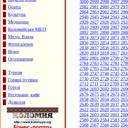
3000
2999
2998
2997
299
2982
2981
2980
2979
297
Освіта
2964
2963
2962
2961
296
Культура
2946
2945
2944
2943
294
Медицина
2928
2927
2926
2925
292
2910
2909
2908
2907
290
Коломийське МБТІ
2892
2891
2890
2889
288
Місто. Влада
2874
2873
2872
2871
287
2856
2855
2854
2853
285
Фотогалерея
2838
2837
2836
2835
283
Відео
2820
2819
2818
2817
281
2802
2801
2800
2799
279
Оголошення
2784
2783
2782
2781
278
2766
2765
2764
2763
276
Туризм
2748
2747
2746
2745
274
2730
2729
2728
2727
272
Горящі путівки
2712
2711
2710
2709
270
Готелі
2694
2693
2692
2691
269
2676
2675
2674
2673
267
Ресторани, кафе
2658
2657
2656
2655
265
Дозвілля
2640
2639
2638
2637
263
2622
2621
2620
2619
261
2604
2603
2602
2601
260
2586
2585
2584
2583
258
2568
2567
2566
2565
256