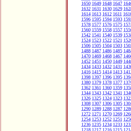
1650
1649
1648
1647
164
1632
1631
1630
1629
162
1614
1613
1612
1611
161
1596
1595
1594
1593
159
1578
1577
1576
1575
157
1560
1559
1558
1557
155
1542
1541
1540
1539
153
1524
1523
1522
1521
152
1506
1505
1504
1503
150
1488
1487
1486
1485
148
1470
1469
1468
1467
146
1452
1451
1450
1449
144
1434
1433
1432
1431
143
1416
1415
1414
1413
141
1398
1397
1396
1395
139
1380
1379
1378
1377
137
1362
1361
1360
1359
135
1344
1343
1342
1341
134
1326
1325
1324
1323
132
1308
1307
1306
1305
130
1290
1289
1288
1287
128
1272
1271
1270
1269
126
1254
1253
1252
1251
125
1236
1235
1234
1233
123
1218
1217
1216
1215
121