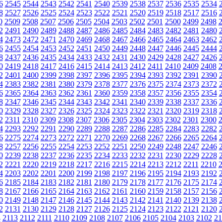
6
2545
2544
2543
2542
2541
2540
2539
2538
2537
2536
2535
2534
8
2527
2526
2525
2524
2523
2522
2521
2520
2519
2518
2517
2516
0
2509
2508
2507
2506
2505
2504
2503
2502
2501
2500
2499
2498
2
2491
2490
2489
2488
2487
2486
2485
2484
2483
2482
2481
2480
4
2473
2472
2471
2470
2469
2468
2467
2466
2465
2464
2463
2462
6
2455
2454
2453
2452
2451
2450
2449
2448
2447
2446
2445
2444
8
2437
2436
2435
2434
2433
2432
2431
2430
2429
2428
2427
2426
0
2419
2418
2417
2416
2415
2414
2413
2412
2411
2410
2409
2408
2
2401
2400
2399
2398
2397
2396
2395
2394
2393
2392
2391
2390
4
2383
2382
2381
2380
2379
2378
2377
2376
2375
2374
2373
2372
6
2365
2364
2363
2362
2361
2360
2359
2358
2357
2356
2355
2354
8
2347
2346
2345
2344
2343
2342
2341
2340
2339
2338
2337
2336
0
2329
2328
2327
2326
2325
2324
2323
2322
2321
2320
2319
2318
2
2311
2310
2309
2308
2307
2306
2305
2304
2303
2302
2301
2300
4
2293
2292
2291
2290
2289
2288
2287
2286
2285
2284
2283
2282
6
2275
2274
2273
2272
2271
2270
2269
2268
2267
2266
2265
2264
8
2257
2256
2255
2254
2253
2252
2251
2250
2249
2248
2247
2246
0
2239
2238
2237
2236
2235
2234
2233
2232
2231
2230
2229
2228
2
2221
2220
2219
2218
2217
2216
2215
2214
2213
2212
2211
2210
4
2203
2202
2201
2200
2199
2198
2197
2196
2195
2194
2193
2192
6
2185
2184
2183
2182
2181
2180
2179
2178
2177
2176
2175
2174
8
2167
2166
2165
2164
2163
2162
2161
2160
2159
2158
2157
2156
0
2149
2148
2147
2146
2145
2144
2143
2142
2141
2140
2139
2138
2
2131
2130
2129
2128
2127
2126
2125
2124
2123
2122
2121
2120
4
2113
2112
2111
2110
2109
2108
2107
2106
2105
2104
2103
2102
21