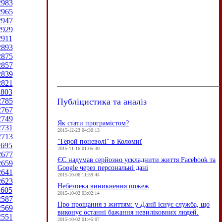
2983
2965
2947
2929
2911
2893
2875
2857
2839
2821
2803
Публіцистика та аналіз
2785
2767
2749
Як стати програмістом?
2731
2015-12-23 04:30:13
2713
"Герой поневолі" в Коломиї
2695
2015-11-16 01:05:30
2677
ЄC надумав серйозно ускладнити життя Facebook та
2659
Google через персональні дані
2641
2015-10-06 11:59:44
2623
Небезпека виникнення пожеж
2605
2015-10-02 03:02:14
2587
Про прощання з життям: у Данії існує служба, що
2569
виконує останні бажання невиліковних людей.
2551
2015-10-02 01:45:07