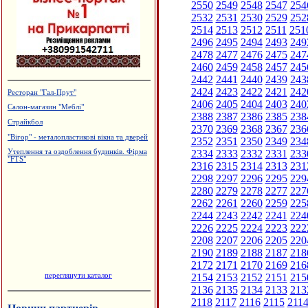
2550
2549
2548
2547
254
2532
2531
2530
2529
252
2514
2513
2512
2511
251
2496
2495
2494
2493
249
2478
2477
2476
2475
247
2460
2459
2458
2457
245
2442
2441
2440
2439
243
2424
2423
2422
2421
242
Ресторан "Гал-Прут"
2406
2405
2404
2403
240
Салон-магазин "Меблі"
2388
2387
2386
2385
238
Страйкбол
2370
2369
2368
2367
236
"Вігор" - металопластикові вікна та дверей
2352
2351
2350
2349
234
2334
2333
2332
2331
233
Утеплення та оздоблення будинків. Фірма
"FTS"
2316
2315
2314
2313
231
2298
2297
2296
2295
229
2280
2279
2278
2277
227
2262
2261
2260
2259
225
2244
2243
2242
2241
224
2226
2225
2224
2223
222
2208
2207
2206
2205
220
2190
2189
2188
2187
218
2172
2171
2170
2169
216
переглянути каталог
2154
2153
2152
2151
215
2136
2135
2134
2133
213
2118
2117
2116
2115
211