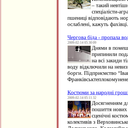
– такий невтіш
спеціалісти-агр
пшениці відповідають но
ослаблені, кажуть фахівці
Чергова біда - пропала во
2009-02-14 05:30:09
Днями в помешк
припинили пода
на всі закиди т
воду відключили на невиз
борги. Підприємство “Іва
Франківськтеплокомунене
Костюми за народні грош
2009-02-14 05:11:32
Досягненням дл
пошиття нових 
сценічні костю
колективів з Верховинськ