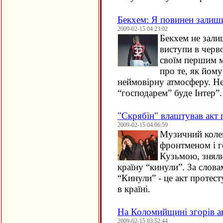
Бекхем: Я повинен залиши
2009-02-15 04:23:02
Бекхем не зали
виступи в черв
своїм першим м
про те, як йому
неймовірну атмосферу. Не
“господарем” буде Інтер”.
"Скрябін" влаштував акт п
2009-02-15 04:06:59
Музичний колек
фронтменом і г
Кузьмою, зняли
країну “кинули”. За слова
“Кинули” - це акт протест
в країні.
На Коломийщині згорів а
2009-02-15 03:52:44