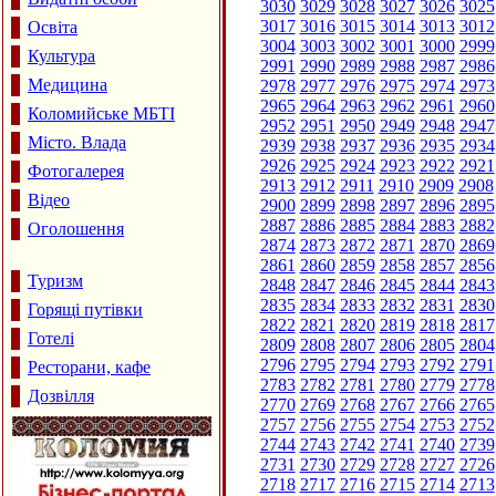
3030
3029
3028
3027
3026
3025
3017
3016
3015
3014
3013
3012
Освіта
3004
3003
3002
3001
3000
2999
Культура
2991
2990
2989
2988
2987
2986
Медицина
2978
2977
2976
2975
2974
2973
2965
2964
2963
2962
2961
2960
Коломийське МБТІ
2952
2951
2950
2949
2948
2947
Місто. Влада
2939
2938
2937
2936
2935
2934
2926
2925
2924
2923
2922
2921
Фотогалерея
2913
2912
2911
2910
2909
2908
Відео
2900
2899
2898
2897
2896
2895
2887
2886
2885
2884
2883
2882
Оголошення
2874
2873
2872
2871
2870
2869
2861
2860
2859
2858
2857
2856
Туризм
2848
2847
2846
2845
2844
2843
2835
2834
2833
2832
2831
2830
Горящі путівки
2822
2821
2820
2819
2818
2817
Готелі
2809
2808
2807
2806
2805
2804
2796
2795
2794
2793
2792
2791
Ресторани, кафе
2783
2782
2781
2780
2779
2778
Дозвілля
2770
2769
2768
2767
2766
2765
2757
2756
2755
2754
2753
2752
2744
2743
2742
2741
2740
2739
2731
2730
2729
2728
2727
2726
2718
2717
2716
2715
2714
2713