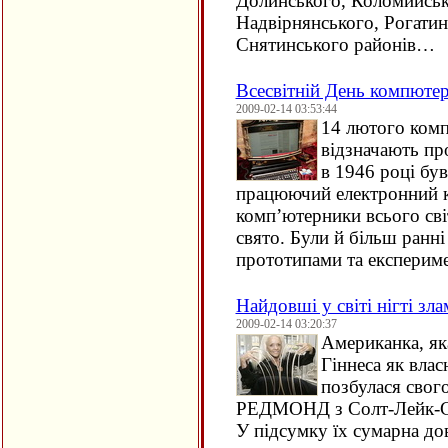
Долинського, Коломийсько
Надвірнянського, Рогатин
Снятинського районів…
Всесвітній День компютер
2009-02-14 03:53:44
14 лютого комп
відзначають пр
в 1946 році бу
працюючий електронний 
комп’ютерники всього сві
свято. Були й більш ранні
прототипами та експерим
Найдовші у світі нігті зл
2009-02-14 03:20:37
Американка, яка
Гіннеса як влас
позбулася свого
РЕДМОНД з Солт-Лейк-Сіті
У підсумку їх сумарна до