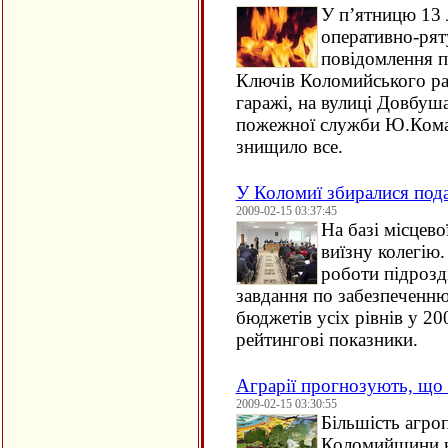
У п’ятницю 13 
оперативно-рят
повідомлення п
Ключів Коломийського ра
гаражі, на вулиці Довбуш
пожежної служби Ю.Кома
знищило все.
У Коломиї збиралися пода
2009-02-15 03:37:45
На базі місцево
виїзну колегію.
роботи підрозд
завдання по забезпеченн
бюджетів усіх рівнів у 2
рейтингові показники.
Аграрії прогнозують, що
2009-02-15 03:30:55
Більшість агро
Коломийщини н