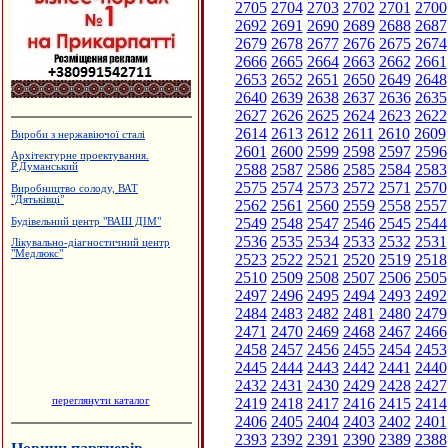
2705
2704
2703
2702
2701
2700
2692
2691
2690
2689
2688
2687
2679
2678
2677
2676
2675
2674
2666
2665
2664
2663
2662
2661
2653
2652
2651
2650
2649
2648
2640
2639
2638
2637
2636
2635
2627
2626
2625
2624
2623
2622
2614
2613
2612
2611
2610
2609
Вироби з нержавіючої сталі
2601
2600
2599
2598
2597
2596
Архітектурне проектування.
2588
2587
2586
2585
2584
2583
Р.Думанський
2575
2574
2573
2572
2571
2570
Виробництво солоду, ВАТ
"Дятьківці"
2562
2561
2560
2559
2558
2557
2549
2548
2547
2546
2545
2544
Будівельний центр "ВАШ ДІМ"
2536
2535
2534
2533
2532
2531
Лікувально-діагностичний центр
"Медлюкс"
2523
2522
2521
2520
2519
2518
2510
2509
2508
2507
2506
2505
2497
2496
2495
2494
2493
2492
2484
2483
2482
2481
2480
2479
2471
2470
2469
2468
2467
2466
2458
2457
2456
2455
2454
2453
2445
2444
2443
2442
2441
2440
2432
2431
2430
2429
2428
2427
переглянути каталог
2419
2418
2417
2416
2415
2414
2406
2405
2404
2403
2402
2401
2393
2392
2391
2390
2389
2388