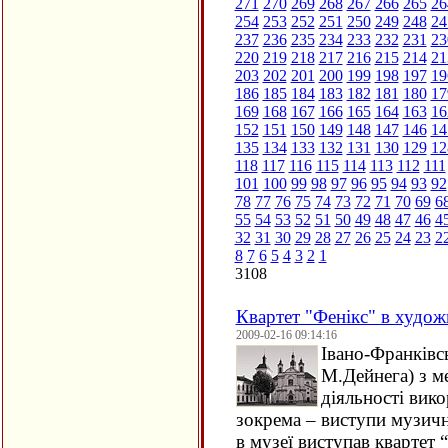
271
270
269
268
267
266
265
26
254
253
252
251
250
249
248
24
237
236
235
234
233
232
231
23
220
219
218
217
216
215
214
21
203
202
201
200
199
198
197
19
186
185
184
183
182
181
180
17
169
168
167
166
165
164
163
16
152
151
150
149
148
147
146
14
135
134
133
132
131
130
129
12
118
117
116
115
114
113
112
111
101
100
99
98
97
96
95
94
93
92
78
77
76
75
74
73
72
71
70
69
6
55
54
53
52
51
50
49
48
47
46
4
32
31
30
29
28
27
26
25
24
23
2
8
7
6
5
4
3
2
1
3108
Квартет "Фенікс" в худож
2009-02-16 09:14:16
Івано-Франківс
М.Дейнега) з м
діяльності вико
зокрема – виступи музич
в музеї виступав квартет “