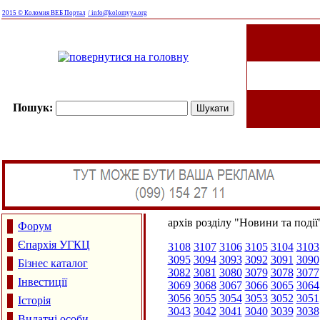
2015 © Коломия ВЕБ Портал
/ info@kolomyya.org
Пошук:
архів розділу "Новини та події
Форум
Єпархія УГКЦ
3108
3107
3106
3105
3104
3103
3095
3094
3093
3092
3091
3090
Бізнес каталог
3082
3081
3080
3079
3078
3077
Інвестиції
3069
3068
3067
3066
3065
3064
3056
3055
3054
3053
3052
3051
Історія
3043
3042
3041
3040
3039
3038
Видатні особи