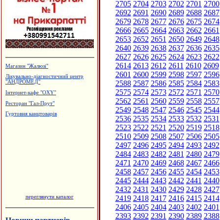
2705
2704
2703
2702
2701
2700
2692
2691
2690
2689
2688
2687
2679
2678
2677
2676
2675
2674
2666
2665
2664
2663
2662
2661
2653
2652
2651
2650
2649
2648
2640
2639
2638
2637
2636
2635
2627
2626
2625
2624
2623
2622
2614
2613
2612
2611
2610
2609
Магазин "Жалюзі"
2601
2600
2599
2598
2597
2596
Лікувально-діагностичний центр
2588
2587
2586
2585
2584
2583
"АНДРОМЕД"
2575
2574
2573
2572
2571
2570
Інтернет-кафе "OXY"
2562
2561
2560
2559
2558
2557
Ресторан "Гал-Прут"
2549
2548
2547
2546
2545
2544
Гуртовня канцтоварів
2536
2535
2534
2533
2532
2531
2523
2522
2521
2520
2519
2518
2510
2509
2508
2507
2506
2505
2497
2496
2495
2494
2493
2492
2484
2483
2482
2481
2480
2479
2471
2470
2469
2468
2467
2466
2458
2457
2456
2455
2454
2453
2445
2444
2443
2442
2441
2440
2432
2431
2430
2429
2428
2427
переглянути каталог
2419
2418
2417
2416
2415
2414
2406
2405
2404
2403
2402
2401
2393
2392
2391
2390
2389
2388