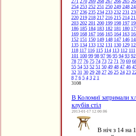
271
270
269
268
267
266
265
26
254
253
252
251
250
249
248
24
237
236
235
234
233
232
231
23
220
219
218
217
216
215
214
21
203
202
201
200
199
198
197
19
186
185
184
183
182
181
180
17
169
168
167
166
165
164
163
16
152
151
150
149
148
147
146
14
135
134
133
132
131
130
129
12
118
117
116
115
114
113
112
111
101
100
99
98
97
96
95
94
93
92
78
77
76
75
74
73
72
71
70
69
6
55
54
53
52
51
50
49
48
47
46
4
32
31
30
29
28
27
26
25
24
23
2
8
7
6
5
4
3
2
1
3108
В Коломиї затримали хл
клубів стіл
2013-01-17 12:00:06
В ніч з 14 на 