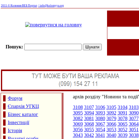
2015 © Коломия ВЕБ Портал
/ info@kolomyya.org
Пошук:
архів розділу "Новини та події
Форум
Єпархія УГКЦ
3108
3107
3106
3105
3104
3103
3095
3094
3093
3092
3091
3090
Бізнес каталог
3082
3081
3080
3079
3078
3077
Інвестиції
3069
3068
3067
3066
3065
3064
3056
3055
3054
3053
3052
3051
Історія
3043
3042
3041
3040
3039
3038
Видатні особи