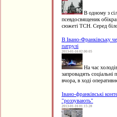
В одному з сіл
псевдосвященик обікрав
сюжеті ТСН. Серед біл
В Івано-Франківську че
патрулі
2013-01-16 02:00:05
На час холодів
запровадять соціальні п
вчора, в ході оператив
Івано-франківські кон
"роззувають"
2013-01-16 01:15:28