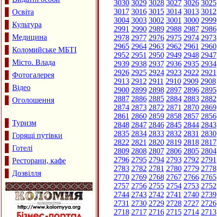
3030
3029
3028
3027
3026
3025
3017
3016
3015
3014
3013
3012
Освіта
3004
3003
3002
3001
3000
2999
Культура
2991
2990
2989
2988
2987
2986
Медицина
2978
2977
2976
2975
2974
2973
2965
2964
2963
2962
2961
2960
Коломийське МБТІ
2952
2951
2950
2949
2948
2947
Місто. Влада
2939
2938
2937
2936
2935
2934
2926
2925
2924
2923
2922
2921
Фотогалерея
2913
2912
2911
2910
2909
2908
Відео
2900
2899
2898
2897
2896
2895
2887
2886
2885
2884
2883
2882
Оголошення
2874
2873
2872
2871
2870
2869
2861
2860
2859
2858
2857
2856
Туризм
2848
2847
2846
2845
2844
2843
2835
2834
2833
2832
2831
2830
Горящі путівки
2822
2821
2820
2819
2818
2817
Готелі
2809
2808
2807
2806
2805
2804
2796
2795
2794
2793
2792
2791
Ресторани, кафе
2783
2782
2781
2780
2779
2778
Дозвілля
2770
2769
2768
2767
2766
2765
2757
2756
2755
2754
2753
2752
2744
2743
2742
2741
2740
2739
2731
2730
2729
2728
2727
2726
2718
2717
2716
2715
2714
2713