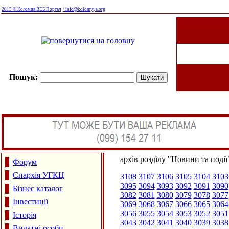
2015 © Коломия ВЕБ Портал
/ info@kolomyya.org
Пошук:
архів розділу "Новини та події
Форум
Єпархія УГКЦ
3108
3107
3106
3105
3104
3103
3095
3094
3093
3092
3091
3090
Бізнес каталог
3082
3081
3080
3079
3078
3077
Інвестиції
3069
3068
3067
3066
3065
3064
3056
3055
3054
3053
3052
3051
Історія
3043
3042
3041
3040
3039
3038
Видатні особи