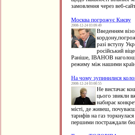
замовлення через веб-сай
Москва погрожує Києву
2008-12-24 03:09:49
Введенням візо
кордону,погрож
разі вступу Ук
російський віц
Раніше, ІВАНОВ наголошу
режиму між нашими краї
На чому зупинилися коло
2008-12-24 03:00:55
Не вистачає кош
цього звикли вж
набирає конкрет
місті, де живеш, почуває
тарифів на газ торкнулася 
першими постраждали бю