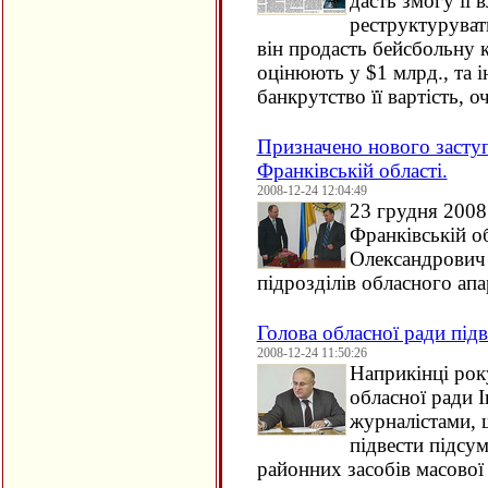
дасть змогу її
реструктуруват
він продасть бейсбольну 
оцінюють у $1 млрд., та і
банкрутство її вартість, о
Призначено нового засту
Франківській області.
2008-12-24 12:04:49
23 грудня 2008
Франківській о
Олександрович 
підрозділів обласного апа
Голова обласної ради під
2008-12-24 11:50:26
Наприкінці рок
обласної ради І
журналістами, щ
підвести підсу
районних засобів масової