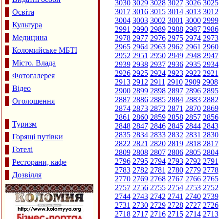
3030
3029
3028
3027
3026
3025
3017
3016
3015
3014
3013
3012
Освіта
3004
3003
3002
3001
3000
2999
Культура
2991
2990
2989
2988
2987
2986
Медицина
2978
2977
2976
2975
2974
2973
2965
2964
2963
2962
2961
2960
Коломийське МБТІ
2952
2951
2950
2949
2948
2947
Місто. Влада
2939
2938
2937
2936
2935
2934
2926
2925
2924
2923
2922
2921
Фотогалерея
2913
2912
2911
2910
2909
2908
Відео
2900
2899
2898
2897
2896
2895
2887
2886
2885
2884
2883
2882
Оголошення
2874
2873
2872
2871
2870
2869
2861
2860
2859
2858
2857
2856
Туризм
2848
2847
2846
2845
2844
2843
2835
2834
2833
2832
2831
2830
Горящі путівки
2822
2821
2820
2819
2818
2817
Готелі
2809
2808
2807
2806
2805
2804
2796
2795
2794
2793
2792
2791
Ресторани, кафе
2783
2782
2781
2780
2779
2778
Дозвілля
2770
2769
2768
2767
2766
2765
2757
2756
2755
2754
2753
2752
2744
2743
2742
2741
2740
2739
2731
2730
2729
2728
2727
2726
2718
2717
2716
2715
2714
2713