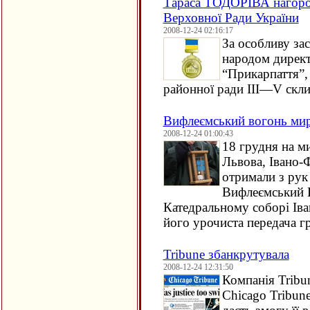
Тараса ТОДОРІВА нагор
Верховної Ради України
2008-12-24 02:16:17
За особливу за
народом дирек
“Прикарпаття”,
районної ради ІІІ—V скл
Вифлеємський вогонь мир
2008-12-24 01:00:43
18 грудня на ми
Львова, Івано-
отримали з рук
Вифлеємський В
Катедральному соборі Іва
його урочиста передача гр
Tribune збанкрутувала
2008-12-24 12:31:50
Компанія Tribun
Chicago Tribune