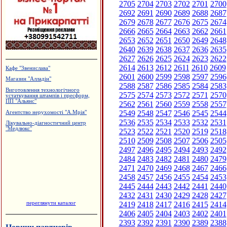
2705
2704
2703
2702
2701
2700
2692
2691
2690
2689
2688
2687
2679
2678
2677
2676
2675
2674
2666
2665
2664
2663
2662
2661
2653
2652
2651
2650
2649
2648
2640
2639
2638
2637
2636
2635
2627
2626
2625
2624
2623
2622
2614
2613
2612
2611
2610
2609
Кафе "Звенислава"
2601
2600
2599
2598
2597
2596
Магазин "Алладін"
2588
2587
2586
2585
2584
2583
Виготовлення технологічного
2575
2574
2573
2572
2571
2570
устаткування штампів і пресформ,
ПП "Альянс"
2562
2561
2560
2559
2558
2557
2549
2548
2547
2546
2545
2544
Агентство нерухомості "А.Мрія"
2536
2535
2534
2533
2532
2531
Лікувально-діагностичний центр
"Медлюкс"
2523
2522
2521
2520
2519
2518
2510
2509
2508
2507
2506
2505
2497
2496
2495
2494
2493
2492
2484
2483
2482
2481
2480
2479
2471
2470
2469
2468
2467
2466
2458
2457
2456
2455
2454
2453
2445
2444
2443
2442
2441
2440
2432
2431
2430
2429
2428
2427
переглянути каталог
2419
2418
2417
2416
2415
2414
2406
2405
2404
2403
2402
2401
2393
2392
2391
2390
2389
2388