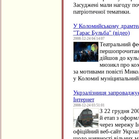
Засуджені мали нагоду по
патріотичної тематики.
У Коломийському драмтеа
"Тарас Бульба" (відео)
2008-12-24 04:14:07
Театральний фе
першопрочитан
дійшов до куль
мюзикл про кох
за мотивами повісті Мико
у Коломиї муніципальний 
Укрзалізниця запроваджує
Інтернет
2008-12-24 03:51:01
З 22 грудня 20
й етап з оформ
через мережу І
офіційний веб-сайт Укрза
щодо наявності вільних 