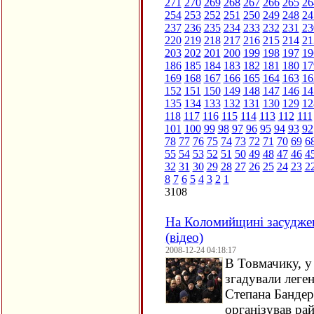
271
270
269
268
267
266
265
26
254
253
252
251
250
249
248
24
237
236
235
234
233
232
231
23
220
219
218
217
216
215
214
21
203
202
201
200
199
198
197
19
186
185
184
183
182
181
180
17
169
168
167
166
165
164
163
16
152
151
150
149
148
147
146
14
135
134
133
132
131
130
129
12
118
117
116
115
114
113
112
111
101
100
99
98
97
96
95
94
93
92
78
77
76
75
74
73
72
71
70
69
6
55
54
53
52
51
50
49
48
47
46
4
32
31
30
29
28
27
26
25
24
23
2
8
7
6
5
4
3
2
1
3108
На Коломийщині засуджени
(відео)
2008-12-24 04:18:17
В Товмачику, у
згадували лег
Степана Бандер
організував рай