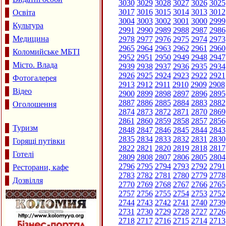
3030
3029
3028
3027
3026
3025
3017
3016
3015
3014
3013
3012
Освіта
3004
3003
3002
3001
3000
2999
Культура
2991
2990
2989
2988
2987
2986
Медицина
2978
2977
2976
2975
2974
2973
2965
2964
2963
2962
2961
2960
Коломийське МБТІ
2952
2951
2950
2949
2948
2947
Місто. Влада
2939
2938
2937
2936
2935
2934
2926
2925
2924
2923
2922
2921
Фотогалерея
2913
2912
2911
2910
2909
2908
Відео
2900
2899
2898
2897
2896
2895
2887
2886
2885
2884
2883
2882
Оголошення
2874
2873
2872
2871
2870
2869
2861
2860
2859
2858
2857
2856
Туризм
2848
2847
2846
2845
2844
2843
2835
2834
2833
2832
2831
2830
Горящі путівки
2822
2821
2820
2819
2818
2817
Готелі
2809
2808
2807
2806
2805
2804
2796
2795
2794
2793
2792
2791
Ресторани, кафе
2783
2782
2781
2780
2779
2778
Дозвілля
2770
2769
2768
2767
2766
2765
2757
2756
2755
2754
2753
2752
2744
2743
2742
2741
2740
2739
2731
2730
2729
2728
2727
2726
2718
2717
2716
2715
2714
2713