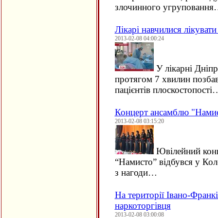
злочинного угруповання
Лікарі навчилися лікувати
2013-02-08 04:00:24
У лікарні Дніп
протягом 7 хвилин позба
пацієнтів плоскостопості
Концерт ансамблю "Намис
2013-02-08 03:15:20
Ювілейний конц
“Намисто” відбувся у Кол
з нагоди…
На території Івано-Франк
наркоторгівця
2013-02-08 03:00:08