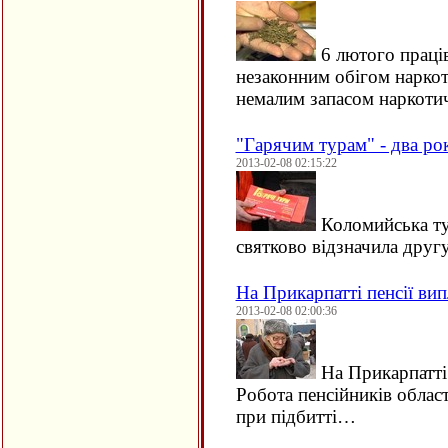
6 лютого праці
незаконним обігом наркот
немалим запасом наркотич
"Гарячим турам" - два ро
2013-02-08 02:15:22
Коломийська ту
святково відзначила друг
На Прикарпатті пенсії ви
2013-02-08 02:00:36
На Прикарпатті 
Робота пенсійників облас
при підбитті…