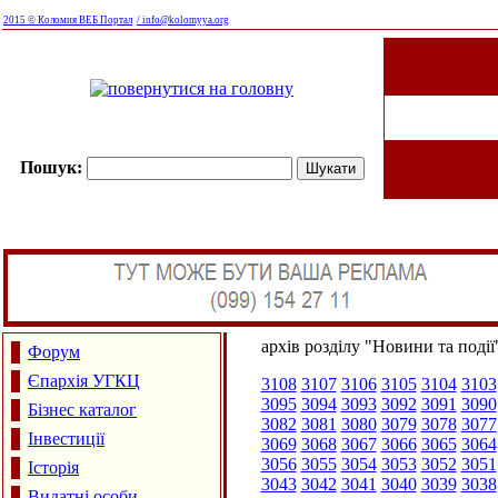
2015 © Коломия ВЕБ Портал
/ info@kolomyya.org
Пошук:
архів розділу "Новини та події
Форум
Єпархія УГКЦ
3108
3107
3106
3105
3104
3103
3095
3094
3093
3092
3091
3090
Бізнес каталог
3082
3081
3080
3079
3078
3077
Інвестиції
3069
3068
3067
3066
3065
3064
3056
3055
3054
3053
3052
3051
Історія
3043
3042
3041
3040
3039
3038
Видатні особи