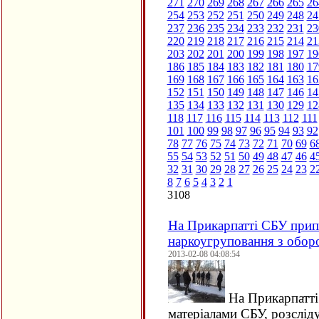
271
270
269
268
267
266
265
26
254
253
252
251
250
249
248
24
237
236
235
234
233
232
231
23
220
219
218
217
216
215
214
21
203
202
201
200
199
198
197
19
186
185
184
183
182
181
180
17
169
168
167
166
165
164
163
16
152
151
150
149
148
147
146
14
135
134
133
132
131
130
129
12
118
117
116
115
114
113
112
111
101
100
99
98
97
96
95
94
93
92
78
77
76
75
74
73
72
71
70
69
6
55
54
53
52
51
50
49
48
47
46
4
32
31
30
29
28
27
26
25
24
23
2
8
7
6
5
4
3
2
1
3108
На Прикарпатті СБУ прип
наркоугруповання з оборо
2013-02-08 04:08:54
На Прикарпатті 
матеріалами СБУ, розслід