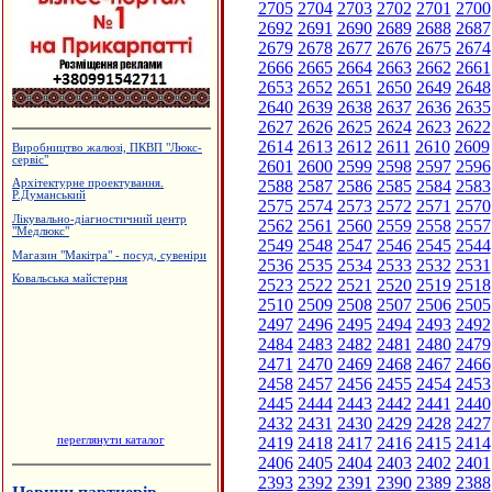
2705
2704
2703
2702
2701
2700
2692
2691
2690
2689
2688
2687
2679
2678
2677
2676
2675
2674
2666
2665
2664
2663
2662
2661
2653
2652
2651
2650
2649
2648
2640
2639
2638
2637
2636
2635
2627
2626
2625
2624
2623
2622
2614
2613
2612
2611
2610
2609
Виробництво жалюзі, ПКВП "Люкс-
сервіс"
2601
2600
2599
2598
2597
2596
2588
2587
2586
2585
2584
2583
Архітектурне проектування.
Р.Думанський
2575
2574
2573
2572
2571
2570
Лікувально-діагностичний центр
2562
2561
2560
2559
2558
2557
"Медлюкс"
2549
2548
2547
2546
2545
2544
Магазин "Макітра" - посуд, сувеніри
2536
2535
2534
2533
2532
2531
Ковальська майстерня
2523
2522
2521
2520
2519
2518
2510
2509
2508
2507
2506
2505
2497
2496
2495
2494
2493
2492
2484
2483
2482
2481
2480
2479
2471
2470
2469
2468
2467
2466
2458
2457
2456
2455
2454
2453
2445
2444
2443
2442
2441
2440
2432
2431
2430
2429
2428
2427
переглянути каталог
2419
2418
2417
2416
2415
2414
2406
2405
2404
2403
2402
2401
2393
2392
2391
2390
2389
2388