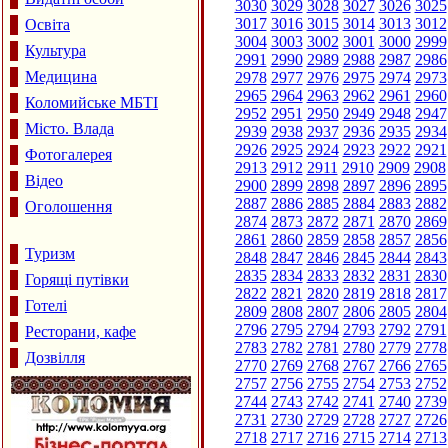
3030
3029
3028
3027
3026
3025
3017
3016
3015
3014
3013
3012
Освіта
3004
3003
3002
3001
3000
2999
Культура
2991
2990
2989
2988
2987
2986
Медицина
2978
2977
2976
2975
2974
2973
2965
2964
2963
2962
2961
2960
Коломийське МБТІ
2952
2951
2950
2949
2948
2947
Місто. Влада
2939
2938
2937
2936
2935
2934
2926
2925
2924
2923
2922
2921
Фотогалерея
2913
2912
2911
2910
2909
2908
Відео
2900
2899
2898
2897
2896
2895
2887
2886
2885
2884
2883
2882
Оголошення
2874
2873
2872
2871
2870
2869
2861
2860
2859
2858
2857
2856
Туризм
2848
2847
2846
2845
2844
2843
2835
2834
2833
2832
2831
2830
Горящі путівки
2822
2821
2820
2819
2818
2817
Готелі
2809
2808
2807
2806
2805
2804
2796
2795
2794
2793
2792
2791
Ресторани, кафе
2783
2782
2781
2780
2779
2778
Дозвілля
2770
2769
2768
2767
2766
2765
2757
2756
2755
2754
2753
2752
2744
2743
2742
2741
2740
2739
2731
2730
2729
2728
2727
2726
2718
2717
2716
2715
2714
2713