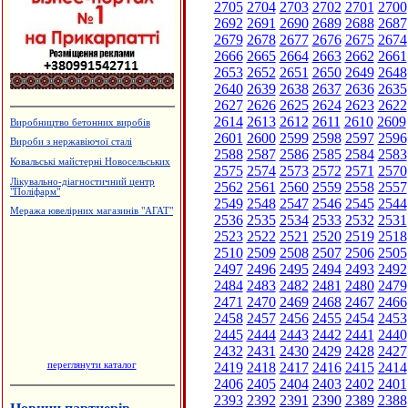
2705
2704
2703
2702
2701
2700
2692
2691
2690
2689
2688
2687
2679
2678
2677
2676
2675
2674
2666
2665
2664
2663
2662
2661
2653
2652
2651
2650
2649
2648
2640
2639
2638
2637
2636
2635
2627
2626
2625
2624
2623
2622
2614
2613
2612
2611
2610
2609
Виробництво бетонних виробів
2601
2600
2599
2598
2597
2596
Вироби з нержавіючої сталі
2588
2587
2586
2585
2584
2583
Ковальські майстерні Новосельських
2575
2574
2573
2572
2571
2570
Лікувально-діагностичний центр
2562
2561
2560
2559
2558
2557
"Поліфарм"
2549
2548
2547
2546
2545
2544
Меража ювелірних магазинів "АГАТ"
2536
2535
2534
2533
2532
2531
2523
2522
2521
2520
2519
2518
2510
2509
2508
2507
2506
2505
2497
2496
2495
2494
2493
2492
2484
2483
2482
2481
2480
2479
2471
2470
2469
2468
2467
2466
2458
2457
2456
2455
2454
2453
2445
2444
2443
2442
2441
2440
2432
2431
2430
2429
2428
2427
переглянути каталог
2419
2418
2417
2416
2415
2414
2406
2405
2404
2403
2402
2401
2393
2392
2391
2390
2389
2388