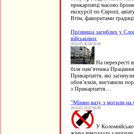
прикарпатці масово брон
екскурсії по Європі, авіат
Втім, фаворитами тради
Прізвища загиблих у Сло
військових
2014-05-30 08:50:09
На перехресті 
біля пам’ятника Працівни
Прикарпаття, які загинул
обов’язків, виставили по
з Прикарпаття…
"Міняю вазу з могили на 
2014-05-29 07:00:40
У Коломийськом
жінка викрадала з могили 