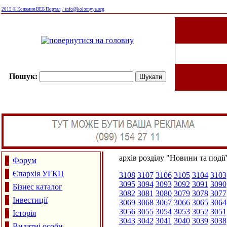
2015 © Коломия ВЕБ Портал
/ info@kolomyya.org
Пошук:
архів розділу "Новини та події
Форум
Єпархія УГКЦ
3108
3107
3106
3105
3104
3103
3095
3094
3093
3092
3091
3090
Бізнес каталог
3082
3081
3080
3079
3078
3077
Інвестиції
3069
3068
3067
3066
3065
3064
3056
3055
3054
3053
3052
3051
Історія
3043
3042
3041
3040
3039
3038
Видатні особи