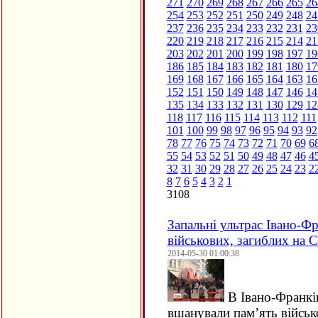
271
270
269
268
267
266
265
26
254
253
252
251
250
249
248
24
237
236
235
234
233
232
231
23
220
219
218
217
216
215
214
21
203
202
201
200
199
198
197
19
186
185
184
183
182
181
180
17
169
168
167
166
165
164
163
16
152
151
150
149
148
147
146
14
135
134
133
132
131
130
129
12
118
117
116
115
114
113
112
111
101
100
99
98
97
96
95
94
93
92
78
77
76
75
74
73
72
71
70
69
6
55
54
53
52
51
50
49
48
47
46
4
32
31
30
29
28
27
26
25
24
23
2
8
7
6
5
4
3
2
1
3108
Запальні ультрас Івано-Ф
військових, загиблих на С
2014-05-30 01:00:38
В Івано-Франкі
вшанували пам’ять військ