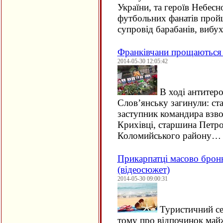
України, та героїв Небесн
футбольних фанатів пройш
супровід барабанів, вибу
Франківчани прощаються 
2014-05-30 12:05:42
В ході антитеро
Слов’янську загинули: ста
заступник командира взво
Крихівці, старшина Петро
Коломийського району…
Прикарпатці масово брон
(відеосюжет)
2014-05-30 09:00:31
Туристичний се
тому про відпочинок майж