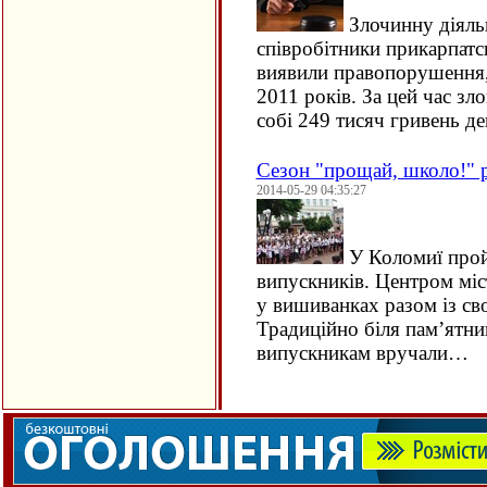
Злочинну діяльн
співробітники прикарпат
виявили правопорушення,
2011 років. За цей час з
собі 249 тисяч гривень 
Сезон "прощай, школо!" 
2014-05-29 04:35:27
У Коломиї прой
випускників. Центром міс
у вишиванках разом із св
Традиційно біля пам’ятн
випускникам вручали…