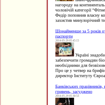
нагороду на континентальн
чоловічій категорії “Фітн
Федір поповнив власну ко
захистив минулорічний т
Щонайменше за 5 років о
паспорти
2014-05-29 05:45:15
Україні знадоби
забезпечити громадян бі
необхідними для безвізов
Про це у четвер на брифі
директор Інституту Євро
Банківських працівників, 
гривень, засуджено
2014-05-29 05:30:53