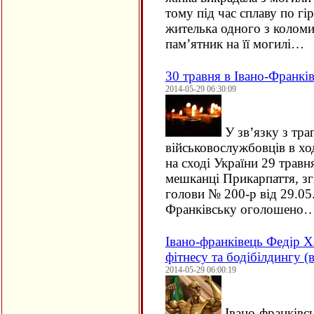
тому під час сплаву по гі
жителька одного з коломи
пам’ятник на її могилі…
30 травня в Івано-Франк
2014-05-29 06:30:09
У зв’язку з тра
військовослужбовців в хо
на сході України 29 травн
мешканці Прикарпаття, з
голови № 200-р від 29.05.
Франківську оголошено
Івано-франківець Федір Х
фітнесу та бодібілдингу (
2014-05-29 06:00:19
Івано-франківс