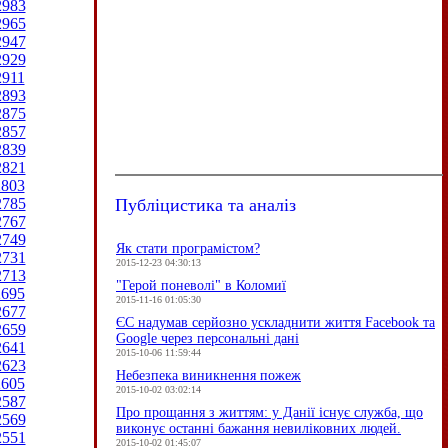
2983
2965
2947
2929
2911
2893
2875
2857
2839
2821
2803
Публіцистика та аналіз
2785
2767
2749
Як стати програмістом?
2731
2015-12-23 04:30:13
2713
"Герой поневолі" в Коломиї
2695
2015-11-16 01:05:30
2677
ЄC надумав серйозно ускладнити життя Facebook та
2659
Google через персональні дані
2641
2015-10-06 11:59:44
2623
Небезпека виникнення пожеж
2605
2015-10-02 03:02:14
2587
Про прощання з життям: у Данії існує служба, що
2569
виконує останні бажання невиліковних людей.
2551
2015-10-02 01:45:07