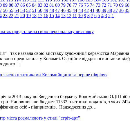
0
89
88
87
86
85
84
83
82
81
80
79
78
77
76
75
74
73
72
71
70
69
68
7
56
55
54
53
52
51
50
49
48
47
46
45
44
43
42
41
40
39
38
37
36
35
4
23
22
21
20
19
18
17
16
15
14
13
12
11
10
9
8
7
6
5
4
3
2
1
хняк представила свою персональну виставку
ція” - так назвала свою виставку художниця-керамістка Маріанна
 вона представила у Коломиї. Офіційне відкриття виставки відб
ародного…
сплачено платниками Коломийщини за перше півріччя
вріччя 2013 року до Зведеного бюджету Коломийською ОДПІ зібр
н грн. Наповнювали бюджет 11332 платники податків, з яких 242
 фізичних осіб - підприємців. Надходження до…
тр міста розмалюють у стилі "стріт-арт"