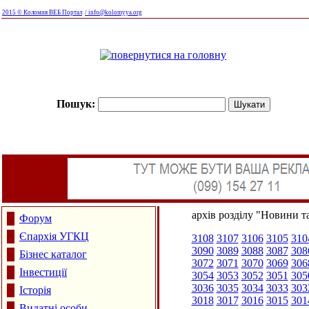
2015 © Коломия ВЕБ Портал
/ info@kolomyya.org
Пошук:
архів розділу "Новини та
Форум
Єпархія УГКЦ
3108
3107
3106
3105
310
3090
3089
3088
3087
308
Бізнес каталог
3072
3071
3070
3069
306
Інвестиції
3054
3053
3052
3051
305
3036
3035
3034
3033
303
Історія
3018
3017
3016
3015
301
Видатні особи