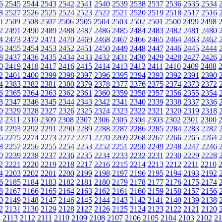
6
2545
2544
2543
2542
2541
2540
2539
2538
2537
2536
2535
2534
8
2527
2526
2525
2524
2523
2522
2521
2520
2519
2518
2517
2516
0
2509
2508
2507
2506
2505
2504
2503
2502
2501
2500
2499
2498
2
2491
2490
2489
2488
2487
2486
2485
2484
2483
2482
2481
2480
4
2473
2472
2471
2470
2469
2468
2467
2466
2465
2464
2463
2462
6
2455
2454
2453
2452
2451
2450
2449
2448
2447
2446
2445
2444
8
2437
2436
2435
2434
2433
2432
2431
2430
2429
2428
2427
2426
0
2419
2418
2417
2416
2415
2414
2413
2412
2411
2410
2409
2408
2
2401
2400
2399
2398
2397
2396
2395
2394
2393
2392
2391
2390
4
2383
2382
2381
2380
2379
2378
2377
2376
2375
2374
2373
2372
6
2365
2364
2363
2362
2361
2360
2359
2358
2357
2356
2355
2354
8
2347
2346
2345
2344
2343
2342
2341
2340
2339
2338
2337
2336
0
2329
2328
2327
2326
2325
2324
2323
2322
2321
2320
2319
2318
2
2311
2310
2309
2308
2307
2306
2305
2304
2303
2302
2301
2300
4
2293
2292
2291
2290
2289
2288
2287
2286
2285
2284
2283
2282
6
2275
2274
2273
2272
2271
2270
2269
2268
2267
2266
2265
2264
8
2257
2256
2255
2254
2253
2252
2251
2250
2249
2248
2247
2246
0
2239
2238
2237
2236
2235
2234
2233
2232
2231
2230
2229
2228
2
2221
2220
2219
2218
2217
2216
2215
2214
2213
2212
2211
2210
4
2203
2202
2201
2200
2199
2198
2197
2196
2195
2194
2193
2192
6
2185
2184
2183
2182
2181
2180
2179
2178
2177
2176
2175
2174
8
2167
2166
2165
2164
2163
2162
2161
2160
2159
2158
2157
2156
0
2149
2148
2147
2146
2145
2144
2143
2142
2141
2140
2139
2138
2
2131
2130
2129
2128
2127
2126
2125
2124
2123
2122
2121
2120
4
2113
2112
2111
2110
2109
2108
2107
2106
2105
2104
2103
2102
21