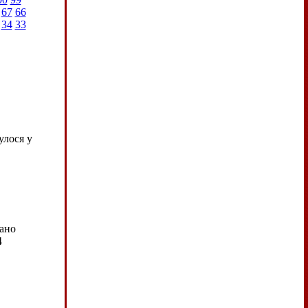
67
66
34
33
улося у
ано
4