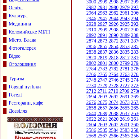
3000
2999
2998
2997
299
2982
2981
2980
2979
297
Освіта
2964
2963
2962
2961
296
Культура
2946
2945
2944
2943
294
Медицина
2928
2927
2926
2925
292
2910
2909
2908
2907
290
Коломийське МБТІ
2892
2891
2890
2889
288
Місто. Влада
2874
2873
2872
2871
287
2856
2855
2854
2853
285
Фотогалерея
2838
2837
2836
2835
283
Відео
2820
2819
2818
2817
281
2802
2801
2800
2799
279
Оголошення
2784
2783
2782
2781
278
2766
2765
2764
2763
276
Туризм
2748
2747
2746
2745
274
2730
2729
2728
2727
272
Горящі путівки
2712
2711
2710
2709
270
Готелі
2694
2693
2692
2691
269
2676
2675
2674
2673
267
Ресторани, кафе
2658
2657
2656
2655
265
Дозвілля
2640
2639
2638
2637
263
2622
2621
2620
2619
261
2604
2603
2602
2601
260
2586
2585
2584
2583
258
2568
2567
2566
2565
256