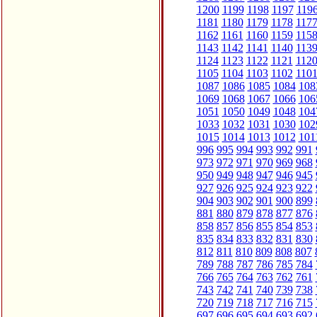
1200
1199
1198
1197
119
1181
1180
1179
1178
117
1162
1161
1160
1159
115
1143
1142
1141
1140
113
1124
1123
1122
1121
112
1105
1104
1103
1102
110
1087
1086
1085
1084
108
1069
1068
1067
1066
106
1051
1050
1049
1048
104
1033
1032
1031
1030
102
1015
1014
1013
1012
101
996
995
994
993
992
991
973
972
971
970
969
968
950
949
948
947
946
945
927
926
925
924
923
922
904
903
902
901
900
899
881
880
879
878
877
876
858
857
856
855
854
853
835
834
833
832
831
830
812
811
810
809
808
807
789
788
787
786
785
784
766
765
764
763
762
761
743
742
741
740
739
738
720
719
718
717
716
715
697
696
695
694
693
692