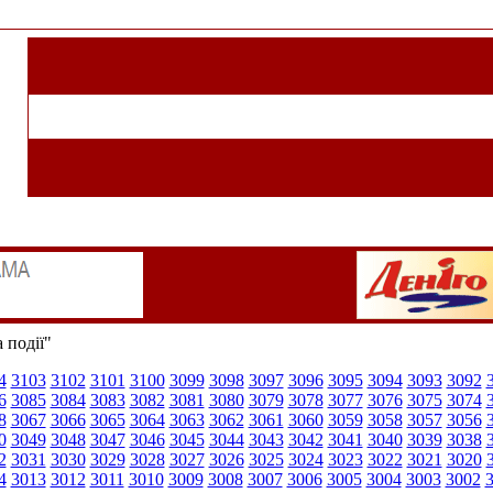
 події"
4
3103
3102
3101
3100
3099
3098
3097
3096
3095
3094
3093
3092
6
3085
3084
3083
3082
3081
3080
3079
3078
3077
3076
3075
3074
8
3067
3066
3065
3064
3063
3062
3061
3060
3059
3058
3057
3056
0
3049
3048
3047
3046
3045
3044
3043
3042
3041
3040
3039
3038
2
3031
3030
3029
3028
3027
3026
3025
3024
3023
3022
3021
3020
4
3013
3012
3011
3010
3009
3008
3007
3006
3005
3004
3003
3002