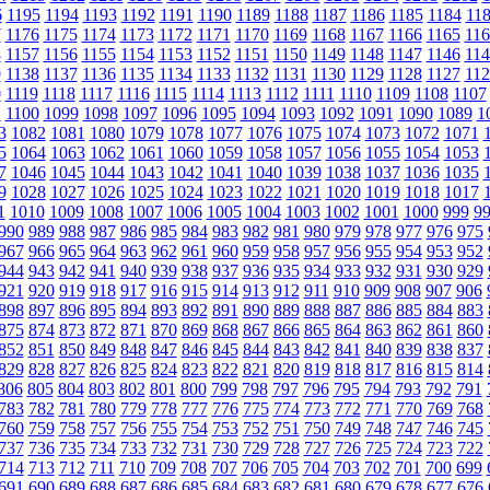
6
1195
1194
1193
1192
1191
1190
1189
1188
1187
1186
1185
1184
11
7
1176
1175
1174
1173
1172
1171
1170
1169
1168
1167
1166
1165
116
8
1157
1156
1155
1154
1153
1152
1151
1150
1149
1148
1147
1146
114
9
1138
1137
1136
1135
1134
1133
1132
1131
1130
1129
1128
1127
112
0
1119
1118
1117
1116
1115
1114
1113
1112
1111
1110
1109
1108
1107
1
1100
1099
1098
1097
1096
1095
1094
1093
1092
1091
1090
1089
1
3
1082
1081
1080
1079
1078
1077
1076
1075
1074
1073
1072
1071
5
1064
1063
1062
1061
1060
1059
1058
1057
1056
1055
1054
1053
7
1046
1045
1044
1043
1042
1041
1040
1039
1038
1037
1036
1035
9
1028
1027
1026
1025
1024
1023
1022
1021
1020
1019
1018
1017
1
1010
1009
1008
1007
1006
1005
1004
1003
1002
1001
1000
999
9
990
989
988
987
986
985
984
983
982
981
980
979
978
977
976
975
967
966
965
964
963
962
961
960
959
958
957
956
955
954
953
952
944
943
942
941
940
939
938
937
936
935
934
933
932
931
930
929
921
920
919
918
917
916
915
914
913
912
911
910
909
908
907
906
898
897
896
895
894
893
892
891
890
889
888
887
886
885
884
883
875
874
873
872
871
870
869
868
867
866
865
864
863
862
861
860
852
851
850
849
848
847
846
845
844
843
842
841
840
839
838
837
829
828
827
826
825
824
823
822
821
820
819
818
817
816
815
814
806
805
804
803
802
801
800
799
798
797
796
795
794
793
792
791
783
782
781
780
779
778
777
776
775
774
773
772
771
770
769
768
760
759
758
757
756
755
754
753
752
751
750
749
748
747
746
745
737
736
735
734
733
732
731
730
729
728
727
726
725
724
723
722
714
713
712
711
710
709
708
707
706
705
704
703
702
701
700
699
691
690
689
688
687
686
685
684
683
682
681
680
679
678
677
676