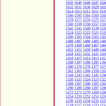
1650
1649
1648
1647
164
1632
1631
1630
1629
162
1614
1613
1612
1611
161
1596
1595
1594
1593
159
1578
1577
1576
1575
157
1560
1559
1558
1557
155
1542
1541
1540
1539
153
1524
1523
1522
1521
152
1506
1505
1504
1503
150
1488
1487
1486
1485
148
1470
1469
1468
1467
146
1452
1451
1450
1449
144
1434
1433
1432
1431
143
1416
1415
1414
1413
141
1398
1397
1396
1395
139
1380
1379
1378
1377
137
1362
1361
1360
1359
135
1344
1343
1342
1341
134
1326
1325
1324
1323
132
1308
1307
1306
1305
130
1290
1289
1288
1287
128
1272
1271
1270
1269
126
1254
1253
1252
1251
125
1236
1235
1234
1233
123
1218
1217
1216
1215
121