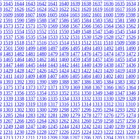
6
1645
1644
1643
1642
1641
1640
1639
1638
1637
1636
1635
1634
8
1627
1626
1625
1624
1623
1622
1621
1620
1619
1618
1617
1616
0
1609
1608
1607
1606
1605
1604
1603
1602
1601
1600
1599
1598
2
1591
1590
1589
1588
1587
1586
1585
1584
1583
1582
1581
1580
4
1573
1572
1571
1570
1569
1568
1567
1566
1565
1564
1563
1562
6
1555
1554
1553
1552
1551
1550
1549
1548
1547
1546
1545
1544
8
1537
1536
1535
1534
1533
1532
1531
1530
1529
1528
1527
1526
0
1519
1518
1517
1516
1515
1514
1513
1512
1511
1510
1509
1508
2
1501
1500
1499
1498
1497
1496
1495
1494
1493
1492
1491
1490
4
1483
1482
1481
1480
1479
1478
1477
1476
1475
1474
1473
1472
6
1465
1464
1463
1462
1461
1460
1459
1458
1457
1456
1455
1454
8
1447
1446
1445
1444
1443
1442
1441
1440
1439
1438
1437
1436
0
1429
1428
1427
1426
1425
1424
1423
1422
1421
1420
1419
1418
2
1411
1410
1409
1408
1407
1406
1405
1404
1403
1402
1401
1400
4
1393
1392
1391
1390
1389
1388
1387
1386
1385
1384
1383
1382
6
1375
1374
1373
1372
1371
1370
1369
1368
1367
1366
1365
1364
8
1357
1356
1355
1354
1353
1352
1351
1350
1349
1348
1347
1346
0
1339
1338
1337
1336
1335
1334
1333
1332
1331
1330
1329
1328
2
1321
1320
1319
1318
1317
1316
1315
1314
1313
1312
1311
1310
4
1303
1302
1301
1300
1299
1298
1297
1296
1295
1294
1293
1292
6
1285
1284
1283
1282
1281
1280
1279
1278
1277
1276
1275
1274
8
1267
1266
1265
1264
1263
1262
1261
1260
1259
1258
1257
1256
0
1249
1248
1247
1246
1245
1244
1243
1242
1241
1240
1239
1238
2
1231
1230
1229
1228
1227
1226
1225
1224
1223
1222
1221
1220
4
1213
1212
1211
1210
1209
1208
1207
1206
1205
1204
1203
1202