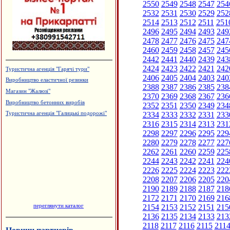
2550
2549
2548
2547
254
2532
2531
2530
2529
252
2514
2513
2512
2511
251
2496
2495
2494
2493
249
2478
2477
2476
2475
247
2460
2459
2458
2457
245
2442
2441
2440
2439
243
2424
2423
2422
2421
242
Туристична агенція "Гарячі тури"
2406
2405
2404
2403
240
Виробництво еластичної резинки
2388
2387
2386
2385
238
Магазин "Жалюзі"
2370
2369
2368
2367
236
Виробництво бетонних виробів
2352
2351
2350
2349
234
2334
2333
2332
2331
233
Туристична агенція "Галицькі подорожі"
2316
2315
2314
2313
231
2298
2297
2296
2295
229
2280
2279
2278
2277
227
2262
2261
2260
2259
225
2244
2243
2242
2241
224
2226
2225
2224
2223
222
2208
2207
2206
2205
220
2190
2189
2188
2187
218
2172
2171
2170
2169
216
переглянути каталог
2154
2153
2152
2151
215
2136
2135
2134
2133
213
2118
2117
2116
2115
211