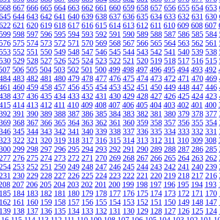
668
667
666
665
664
663
662
661
660
659
658
657
656
655
654
653
645
644
643
642
641
640
639
638
637
636
635
634
633
632
631
630
622
621
620
619
618
617
616
615
614
613
612
611
610
609
608
607
599
598
597
596
595
594
593
592
591
590
589
588
587
586
585
584
576
575
574
573
572
571
570
569
568
567
566
565
564
563
562
561
553
552
551
550
549
548
547
546
545
544
543
542
541
540
539
538
530
529
528
527
526
525
524
523
522
521
520
519
518
517
516
515
507
506
505
504
503
502
501
500
499
498
497
496
495
494
493
492
484
483
482
481
480
479
478
477
476
475
474
473
472
471
470
469
461
460
459
458
457
456
455
454
453
452
451
450
449
448
447
446
438
437
436
435
434
433
432
431
430
429
428
427
426
425
424
423
415
414
413
412
411
410
409
408
407
406
405
404
403
402
401
400
392
391
390
389
388
387
386
385
384
383
382
381
380
379
378
377
369
368
367
366
365
364
363
362
361
360
359
358
357
356
355
354
346
345
344
343
342
341
340
339
338
337
336
335
334
333
332
331
323
322
321
320
319
318
317
316
315
314
313
312
311
310
309
308
300
299
298
297
296
295
294
293
292
291
290
289
288
287
286
285
277
276
275
274
273
272
271
270
269
268
267
266
265
264
263
262
254
253
252
251
250
249
248
247
246
245
244
243
242
241
240
239
231
230
229
228
227
226
225
224
223
222
221
220
219
218
217
216
208
207
206
205
204
203
202
201
200
199
198
197
196
195
194
193
185
184
183
182
181
180
179
178
177
176
175
174
173
172
171
170
162
161
160
159
158
157
156
155
154
153
152
151
150
149
148
147
139
138
137
136
135
134
133
132
131
130
129
128
127
126
125
124
116
115
114
113
112
111
110
109
108
107
106
105
104
103
102
101
1