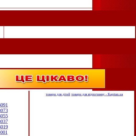
товари для дітей
товари для відпочинку - Kapitan.ua
3091
3073
3055
3037
3019
3001