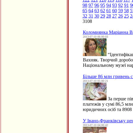
98
97
96
95
94
93
92
91
9
65
64
63
62
61
60
59
58
5
32
31
30
29
28
27
26
25
2
3108
Коломиянка Маріанна Ва
2013-07-10 06:00:03
“
Ідентифіка
Вахняк. Творчий доробок
Національному музеї н
Більше 86 млн гривень 
2013-07-10 05:00:21
За перше пі
платежів у сумі 86,5 мл
юридичних осіб та 8908
У Івано-Франківську цен
2013-07-10 04:00:42