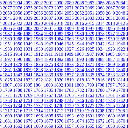
6
2095
2094
2093
2092
2091
2090
2089
2088
2087
2086
2085
2084
8
2077
2076
2075
2074
2073
2072
2071
2070
2069
2068
2067
2066
0
2059
2058
2057
2056
2055
2054
2053
2052
2051
2050
2049
2048
2
2041
2040
2039
2038
2037
2036
2035
2034
2033
2032
2031
2030
4
2023
2022
2021
2020
2019
2018
2017
2016
2015
2014
2013
2012
6
2005
2004
2003
2002
2001
2000
1999
1998
1997
1996
1995
1994
8
1987
1986
1985
1984
1983
1982
1981
1980
1979
1978
1977
1976
0
1969
1968
1967
1966
1965
1964
1963
1962
1961
1960
1959
1958
2
1951
1950
1949
1948
1947
1946
1945
1944
1943
1942
1941
1940
4
1933
1932
1931
1930
1929
1928
1927
1926
1925
1924
1923
1922
6
1915
1914
1913
1912
1911
1910
1909
1908
1907
1906
1905
1904
8
1897
1896
1895
1894
1893
1892
1891
1890
1889
1888
1887
1886
0
1879
1878
1877
1876
1875
1874
1873
1872
1871
1870
1869
1868
2
1861
1860
1859
1858
1857
1856
1855
1854
1853
1852
1851
1850
4
1843
1842
1841
1840
1839
1838
1837
1836
1835
1834
1833
1832
6
1825
1824
1823
1822
1821
1820
1819
1818
1817
1816
1815
1814
8
1807
1806
1805
1804
1803
1802
1801
1800
1799
1798
1797
1796
0
1789
1788
1787
1786
1785
1784
1783
1782
1781
1780
1779
1778
2
1771
1770
1769
1768
1767
1766
1765
1764
1763
1762
1761
1760
4
1753
1752
1751
1750
1749
1748
1747
1746
1745
1744
1743
1742
6
1735
1734
1733
1732
1731
1730
1729
1728
1727
1726
1725
1724
8
1717
1716
1715
1714
1713
1712
1711
1710
1709
1708
1707
1706
0
1699
1698
1697
1696
1695
1694
1693
1692
1691
1690
1689
1688
2
1681
1680
1679
1678
1677
1676
1675
1674
1673
1672
1671
1670
4
1663
1662
1661
1660
1659
1658
1657
1656
1655
1654
1653
1652