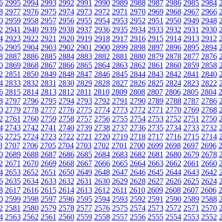
6
2995
2994
2993
2992
2991
2990
2989
2988
2987
2986
2985
2984
8
2977
2976
2975
2974
2973
2972
2971
2970
2969
2968
2967
2966
0
2959
2958
2957
2956
2955
2954
2953
2952
2951
2950
2949
2948
2
2941
2940
2939
2938
2937
2936
2935
2934
2933
2932
2931
2930
4
2923
2922
2921
2920
2919
2918
2917
2916
2915
2914
2913
2912
6
2905
2904
2903
2902
2901
2900
2899
2898
2897
2896
2895
2894
8
2887
2886
2885
2884
2883
2882
2881
2880
2879
2878
2877
2876
0
2869
2868
2867
2866
2865
2864
2863
2862
2861
2860
2859
2858
2
2851
2850
2849
2848
2847
2846
2845
2844
2843
2842
2841
2840
4
2833
2832
2831
2830
2829
2828
2827
2826
2825
2824
2823
2822
6
2815
2814
2813
2812
2811
2810
2809
2808
2807
2806
2805
2804
8
2797
2796
2795
2794
2793
2792
2791
2790
2789
2788
2787
2786
0
2779
2778
2777
2776
2775
2774
2773
2772
2771
2770
2769
2768
2
2761
2760
2759
2758
2757
2756
2755
2754
2753
2752
2751
2750
4
2743
2742
2741
2740
2739
2738
2737
2736
2735
2734
2733
2732
6
2725
2724
2723
2722
2721
2720
2719
2718
2717
2716
2715
2714
8
2707
2706
2705
2704
2703
2702
2701
2700
2699
2698
2697
2696
0
2689
2688
2687
2686
2685
2684
2683
2682
2681
2680
2679
2678
2
2671
2670
2669
2668
2667
2666
2665
2664
2663
2662
2661
2660
4
2653
2652
2651
2650
2649
2648
2647
2646
2645
2644
2643
2642
6
2635
2634
2633
2632
2631
2630
2629
2628
2627
2626
2625
2624
8
2617
2616
2615
2614
2613
2612
2611
2610
2609
2608
2607
2606
0
2599
2598
2597
2596
2595
2594
2593
2592
2591
2590
2589
2588
2
2581
2580
2579
2578
2577
2576
2575
2574
2573
2572
2571
2570
4
2563
2562
2561
2560
2559
2558
2557
2556
2555
2554
2553
2552