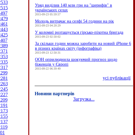
2533
Уряд виділив 140 млн грн на "шерифів" в
2515
українських селах
2497
2015-09-23 05:59:57
2479
Молодь витрачає на селфі 54 години на рік
2461
2015-09-23 04:20:29
2443
У коломиї розташується гірсько-піхотна бригада
2425
2015-09-23 02:50:02
2407
За скільки годин можна заробити на новий iPhone 6
2389
в різних країнах світу (інфографіка)
2371
2015-09-23 12:50:31
2353
ООН оприлюднила шокуючий прогноз щодо
2335
біженців у Європі
2317
2015-09-22 06:39:49
2299
усі публікації
2281
2263
2245
Новини партнерів
2227
Загрузка...
2209
2191
2173
2155
2137
2119
01