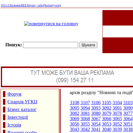
2015 © Коломия ВЕБ Портал
/ info@kolomyya.org
Пошук:
архів розділу "Новини та події
Форум
Єпархія УГКЦ
3108
3107
3106
3105
3104
3103
3095
3094
3093
3092
3091
3090
Бізнес каталог
3082
3081
3080
3079
3078
3077
Інвестиції
3069
3068
3067
3066
3065
3064
3056
3055
3054
3053
3052
3051
Історія
3043
3042
3041
3040
3039
3038
Видатні особи