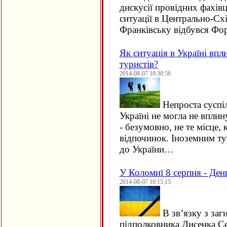
дискусії провідних фахівц
ситуації в Центрально-Схі
Франківську відбувся Ф
Як ситуація в Україні впл
туристів?
2014-08-07 10:30:56
Непроста суспіл
Україні не могла не впли
- безумовно, не те місце, 
відпочинок. Іноземним тур
до України…
У Коломиї 8 серпня - Ден
2014-08-07 10:15:15
В зв’язку з за
підполковника Лисенка Се