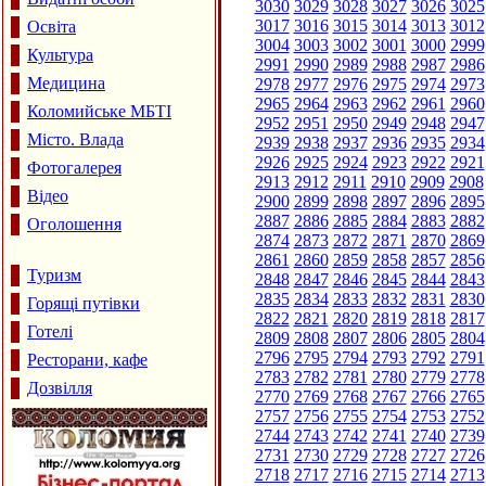
3030
3029
3028
3027
3026
3025
3017
3016
3015
3014
3013
3012
Освіта
3004
3003
3002
3001
3000
2999
Культура
2991
2990
2989
2988
2987
2986
Медицина
2978
2977
2976
2975
2974
2973
2965
2964
2963
2962
2961
2960
Коломийське МБТІ
2952
2951
2950
2949
2948
2947
Місто. Влада
2939
2938
2937
2936
2935
2934
2926
2925
2924
2923
2922
2921
Фотогалерея
2913
2912
2911
2910
2909
2908
Відео
2900
2899
2898
2897
2896
2895
2887
2886
2885
2884
2883
2882
Оголошення
2874
2873
2872
2871
2870
2869
2861
2860
2859
2858
2857
2856
Туризм
2848
2847
2846
2845
2844
2843
2835
2834
2833
2832
2831
2830
Горящі путівки
2822
2821
2820
2819
2818
2817
Готелі
2809
2808
2807
2806
2805
2804
2796
2795
2794
2793
2792
2791
Ресторани, кафе
2783
2782
2781
2780
2779
2778
Дозвілля
2770
2769
2768
2767
2766
2765
2757
2756
2755
2754
2753
2752
2744
2743
2742
2741
2740
2739
2731
2730
2729
2728
2727
2726
2718
2717
2716
2715
2714
2713