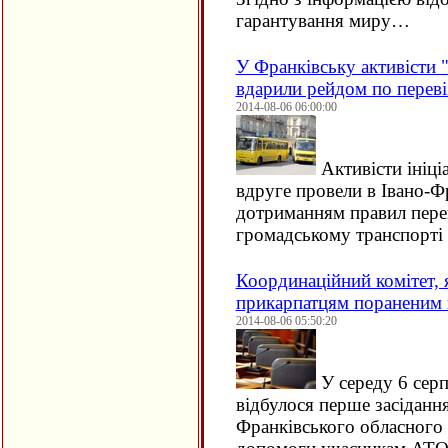
гарантування миру…
У Франківську активісти
вдарили рейдом по перев
2014-08-06 06:00:00
Активісти ініці
вдруге провели в Івано-Ф
дотриманням правил перев
громадському транспорті
Координаційний комітет,
прикарпатцям пораненим п
2014-08-06 05:50:20
У середу 6 серп
відбулося перше засіданн
Франківського обласного 