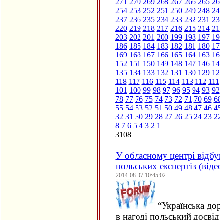
271
270
269
268
267
266
265
26
254
253
252
251
250
249
248
24
237
236
235
234
233
232
231
23
220
219
218
217
216
215
214
21
203
202
201
200
199
198
197
19
186
185
184
183
182
181
180
17
169
168
167
166
165
164
163
16
152
151
150
149
148
147
146
14
135
134
133
132
131
130
129
12
118
117
116
115
114
113
112
111
101
100
99
98
97
96
95
94
93
92
78
77
76
75
74
73
72
71
70
69
6
55
54
53
52
51
50
49
48
47
46
4
32
31
30
29
28
27
26
25
24
23
2
8
7
6
5
4
3
2
1
3108
У обласному центрі відбу
польських експертів (від
2014-08-07 10:45:02
“
Українська дор
в нагоді польський досві