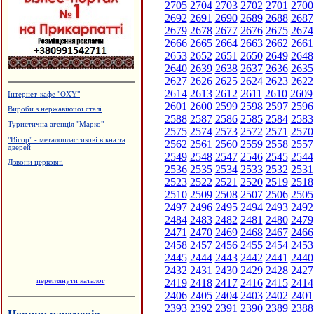
2705
2704
2703
2702
2701
2700
2692
2691
2690
2689
2688
2687
2679
2678
2677
2676
2675
2674
2666
2665
2664
2663
2662
2661
2653
2652
2651
2650
2649
2648
2640
2639
2638
2637
2636
2635
2627
2626
2625
2624
2623
2622
2614
2613
2612
2611
2610
2609
Готельний комплекс, сауна
"Фільварок"
2601
2600
2599
2598
2597
2596
2588
2587
2586
2585
2584
2583
Ковальські майстерні Новосельських
2575
2574
2573
2572
2571
2570
Салон-магазин "Coffe-inn"
2562
2561
2560
2559
2558
2557
Меража ювелірних магазинів "АГАТ"
2549
2548
2547
2546
2545
2544
Сімейний пансіон "На Куті"
2536
2535
2534
2533
2532
2531
2523
2522
2521
2520
2519
2518
2510
2509
2508
2507
2506
2505
2497
2496
2495
2494
2493
2492
2484
2483
2482
2481
2480
2479
2471
2470
2469
2468
2467
2466
2458
2457
2456
2455
2454
2453
2445
2444
2443
2442
2441
2440
2432
2431
2430
2429
2428
2427
переглянути каталог
2419
2418
2417
2416
2415
2414
2406
2405
2404
2403
2402
2401
2393
2392
2391
2390
2389
2388