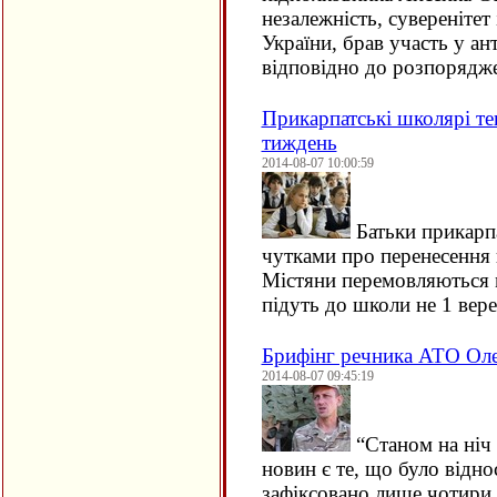
незалежність, суверенітет 
України, брав участь у ан
відповідно до розпоряд
Прикарпатські школярі те
тиждень
2014-08-07 10:00:59
Батьки прикарп
чутками про перенесення 
Містяни перемовляються 
підуть до школи не 1 вере
Брифінг речника АТО Оле
2014-08-07 09:45:19
“
Станом на ніч 
новин є те, що було відно
зафіксовано лише чотири