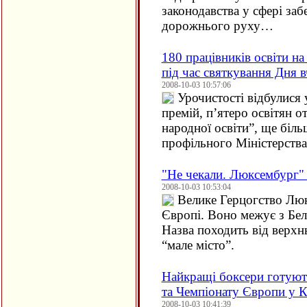
законодавства у сфері заб
дорожнього руху…
180 працівників освіти н
під час святкування Дня в
2008-10-03 10:57:06
Урочистості відбулися
премій, п’ятеро освітян 
народної освіти”, ще біль
профільного Міністерства
"Не чекали. Люксембург" 
2008-10-03 10:53:04
Велике Герцогство Люк
Європі. Воно межує з Бел
Назва походить від верхнь
“мале місто”.
Найкращі боксери готуют
та Чемпіонату Європи у К
2008-10-03 10:41:39