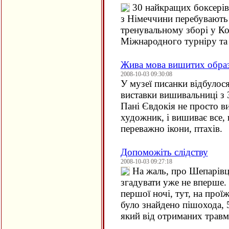
30 найкращих боксерів
з Німеччини перебувають 
тренувальному зборі у Ко
Міжнародного турніру та
Жива мова вишитих образ
2008-10-03 09:30:08
У музеї писанки відбулос
виставки вишивальниці з 
Пані Євдокія не просто 
художник, і вишиває все,
переважно ікони, птахів.
Допоможіть слідству
2008-10-03 09:27:18
На жаль, про Шепарівц
згадувати уже не вперше.
першої ночі, тут, на прої
було знайдено пішохода, 
який від отриманих травм 