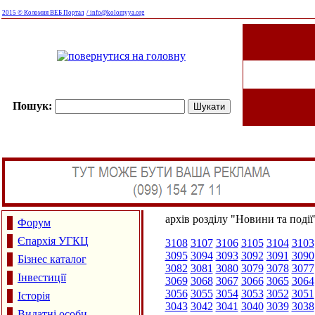
2015 © Коломия ВЕБ Портал
/ info@kolomyya.org
Пошук:
архів розділу "Новини та події
Форум
Єпархія УГКЦ
3108
3107
3106
3105
3104
3103
3095
3094
3093
3092
3091
3090
Бізнес каталог
3082
3081
3080
3079
3078
3077
Інвестиції
3069
3068
3067
3066
3065
3064
3056
3055
3054
3053
3052
3051
Історія
3043
3042
3041
3040
3039
3038
Видатні особи