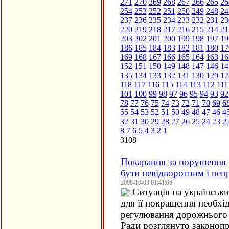
271
270
269
268
267
266
265
26
254
253
252
251
250
249
248
24
237
236
235
234
233
232
231
23
220
219
218
217
216
215
214
21
203
202
201
200
199
198
197
19
186
185
184
183
182
181
180
17
169
168
167
166
165
164
163
16
152
151
150
149
148
147
146
14
135
134
133
132
131
130
129
12
118
117
116
115
114
113
112
111
101
100
99
98
97
96
95
94
93
92
78
77
76
75
74
73
72
71
70
69
6
55
54
53
52
51
50
49
48
47
46
4
32
31
30
29
28
27
26
25
24
23
2
8
7
6
5
4
3
2
1
3108
Покарання за порушення 
бути невідворотним і не
2008-10-03 01:41:06
Ситуація на українськи
для її покращення необхі
регулювання дорожнього 
Ради розглянуто законоп