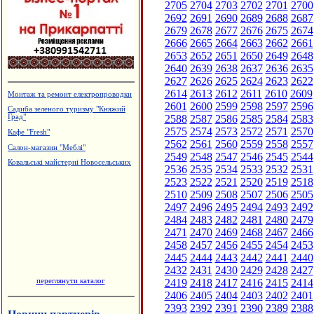
2705
2704
2703
2702
2701
2700
2692
2691
2690
2689
2688
2687
2679
2678
2677
2676
2675
2674
2666
2665
2664
2663
2662
2661
2653
2652
2651
2650
2649
2648
2640
2639
2638
2637
2636
2635
2627
2626
2625
2624
2623
2622
2614
2613
2612
2611
2610
2609
Монтаж та ремонт електропроводки
2601
2600
2599
2598
2597
2596
Садиба зеленого туризму "Княжий
2588
2587
2586
2585
2584
2583
Град"
2575
2574
2573
2572
2571
2570
Кафе "Fresh"
2562
2561
2560
2559
2558
2557
Салон-магазин "Меблі"
2549
2548
2547
2546
2545
2544
Ковальські майстерні Новосельських
2536
2535
2534
2533
2532
2531
2523
2522
2521
2520
2519
2518
2510
2509
2508
2507
2506
2505
2497
2496
2495
2494
2493
2492
2484
2483
2482
2481
2480
2479
2471
2470
2469
2468
2467
2466
2458
2457
2456
2455
2454
2453
2445
2444
2443
2442
2441
2440
2432
2431
2430
2429
2428
2427
переглянути каталог
2419
2418
2417
2416
2415
2414
2406
2405
2404
2403
2402
2401
2393
2392
2391
2390
2389
2388