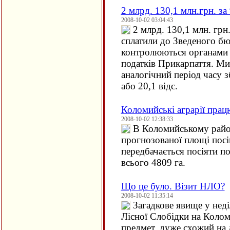
2 млрд. 130,1 млн.грн. за 
2008-10-02 03:04:43
2 млрд. 130,1 млн. грн.
сплатили до Зведеного бюд
контролюються органами 
податків Прикарпаття. Ми
аналогічний період часу з
або 20,1 відс.
Коломийські аграрії пра
2008-10-02 12:38:33
В Коломийському район
прогнозованої площі пос
передбачається посіяти по
всього 4809 га.
Що це було. Візит НЛО?
2008-10-02 11:35:14
Загадкове явище у нед
Лісної Слобідки на Колом
предмет, дуже схожий на л