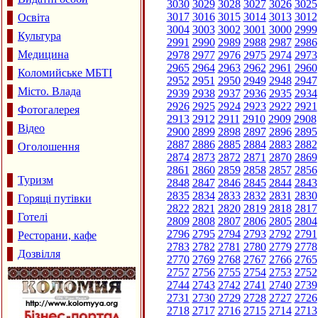
3030
3029
3028
3027
3026
3025
3017
3016
3015
3014
3013
3012
Освіта
3004
3003
3002
3001
3000
2999
Культура
2991
2990
2989
2988
2987
2986
Медицина
2978
2977
2976
2975
2974
2973
2965
2964
2963
2962
2961
2960
Коломийське МБТІ
2952
2951
2950
2949
2948
2947
Місто. Влада
2939
2938
2937
2936
2935
2934
2926
2925
2924
2923
2922
2921
Фотогалерея
2913
2912
2911
2910
2909
2908
Відео
2900
2899
2898
2897
2896
2895
2887
2886
2885
2884
2883
2882
Оголошення
2874
2873
2872
2871
2870
2869
2861
2860
2859
2858
2857
2856
Туризм
2848
2847
2846
2845
2844
2843
2835
2834
2833
2832
2831
2830
Горящі путівки
2822
2821
2820
2819
2818
2817
Готелі
2809
2808
2807
2806
2805
2804
2796
2795
2794
2793
2792
2791
Ресторани, кафе
2783
2782
2781
2780
2779
2778
Дозвілля
2770
2769
2768
2767
2766
2765
2757
2756
2755
2754
2753
2752
2744
2743
2742
2741
2740
2739
2731
2730
2729
2728
2727
2726
2718
2717
2716
2715
2714
2713