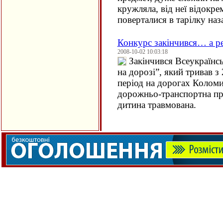
кружляла, від неї відокре
поверталися в тарілку наз
Конкурс закінчився… а р
2008-10-02 10:03:18
Закінчився Всеукраїнсь
на дорозі”, який тривав з
період на дорогах Колом
дорожньо-транспортна при
дитина травмована.