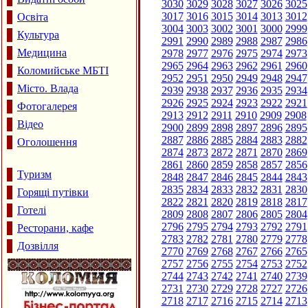
3030
3029
3028
3027
3026
3025
3017
3016
3015
3014
3013
3012
Освіта
3004
3003
3002
3001
3000
2999
Культура
2991
2990
2989
2988
2987
2986
Медицина
2978
2977
2976
2975
2974
2973
2965
2964
2963
2962
2961
2960
Коломийське МБТІ
2952
2951
2950
2949
2948
2947
Місто. Влада
2939
2938
2937
2936
2935
2934
2926
2925
2924
2923
2922
2921
Фотогалерея
2913
2912
2911
2910
2909
2908
Відео
2900
2899
2898
2897
2896
2895
2887
2886
2885
2884
2883
2882
Оголошення
2874
2873
2872
2871
2870
2869
2861
2860
2859
2858
2857
2856
Туризм
2848
2847
2846
2845
2844
2843
2835
2834
2833
2832
2831
2830
Горящі путівки
2822
2821
2820
2819
2818
2817
Готелі
2809
2808
2807
2806
2805
2804
2796
2795
2794
2793
2792
2791
Ресторани, кафе
2783
2782
2781
2780
2779
2778
Дозвілля
2770
2769
2768
2767
2766
2765
2757
2756
2755
2754
2753
2752
2744
2743
2742
2741
2740
2739
2731
2730
2729
2728
2727
2726
2718
2717
2716
2715
2714
2713