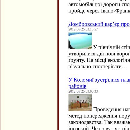
автомобільної дороги спо
пройде через Івано-Франк
Домбровський кар’єр про
2012-06-25 03:15:57
У північній сті
утворилися дві нові воро
ґрунту. На місці екологіч
візуально спостерігати…
У Коломиї зустрілися пла
районів
2012-06-25 03:00:33
Проведення нав
метод попередження пору
законодавства. Так вважа
інспекції. Чергову зустрі