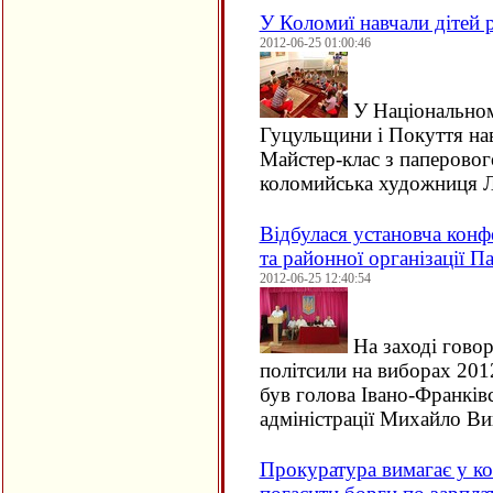
У Коломиї навчали дітей 
2012-06-25 01:00:46
У Національном
Гуцульщини і Покуття нав
Майстер-клас з паперовог
коломийська художниця Лі
Відбулася установча конф
та районної організації Па
2012-06-25 12:40:54
На заході говор
політсили на виборах 201
був голова Івано-Франків
адміністрації Михайло В
Прокуратура вимагає у к