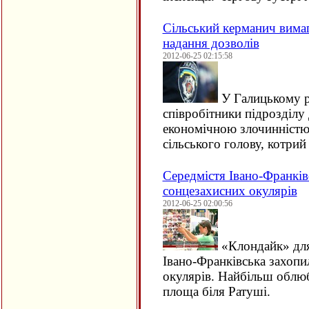
Сільський керманич вимаг
надання дозволів
2012-06-25 02:15:58
У Галицькому р
співробітники підрозділу
економічною злочинністю
сільського голову, котри
Середмістя Івано-Франків
сонцезахисних окулярів
2012-06-25 02:00:56
«Клондайк» для 
Івано-Франківська захопи
окулярів. Найбільш облю
площа біля Ратуші.