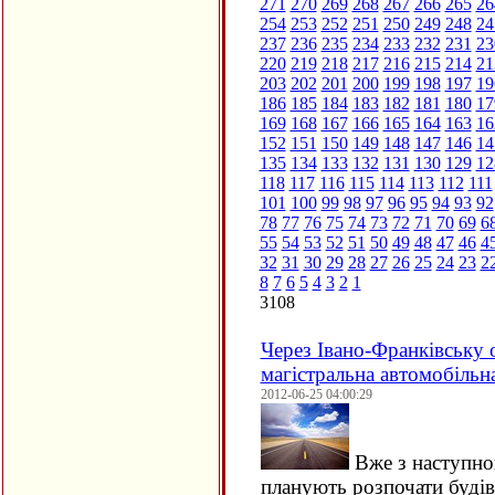
271
270
269
268
267
266
265
26
254
253
252
251
250
249
248
24
237
236
235
234
233
232
231
23
220
219
218
217
216
215
214
21
203
202
201
200
199
198
197
19
186
185
184
183
182
181
180
17
169
168
167
166
165
164
163
16
152
151
150
149
148
147
146
14
135
134
133
132
131
130
129
12
118
117
116
115
114
113
112
111
101
100
99
98
97
96
95
94
93
92
78
77
76
75
74
73
72
71
70
69
6
55
54
53
52
51
50
49
48
47
46
4
32
31
30
29
28
27
26
25
24
23
2
8
7
6
5
4
3
2
1
3108
Через Івано-Франківську 
магістральна автомобільна
2012-06-25 04:00:29
Вже з наступно
планують розпочати будів