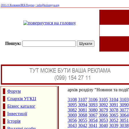
2015 © Коломия ВЕБ Портал
/ info@kolomyya.org
Пошук:
архів розділу "Новини та події
Форум
Єпархія УГКЦ
3108
3107
3106
3105
3104
3103
3095
3094
3093
3092
3091
3090
Бізнес каталог
3082
3081
3080
3079
3078
3077
Інвестиції
3069
3068
3067
3066
3065
3064
3056
3055
3054
3053
3052
3051
Історія
3043
3042
3041
3040
3039
3038
Видатні особи