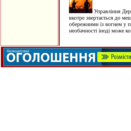
Управління Дер
вкотре звертається до ме
обережними із вогнем у п
необачності іноді може 