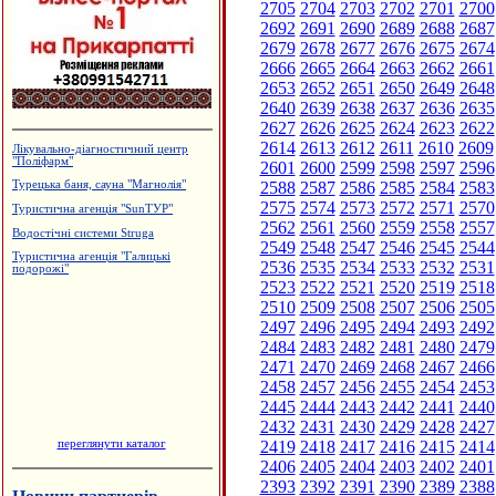
2705
2704
2703
2702
2701
2700
2692
2691
2690
2689
2688
2687
2679
2678
2677
2676
2675
2674
2666
2665
2664
2663
2662
2661
2653
2652
2651
2650
2649
2648
2640
2639
2638
2637
2636
2635
2627
2626
2625
2624
2623
2622
2614
2613
2612
2611
2610
2609
Лікувально-діагностичний центр
"Поліфарм"
2601
2600
2599
2598
2597
2596
2588
2587
2586
2585
2584
2583
Турецька баня, сауна "Магнолія"
2575
2574
2573
2572
2571
2570
Туристична агенція "SunТУР"
2562
2561
2560
2559
2558
2557
Водостічні системи Struga
2549
2548
2547
2546
2545
2544
Туристична агенція "Галицькі
2536
2535
2534
2533
2532
2531
подорожі"
2523
2522
2521
2520
2519
2518
2510
2509
2508
2507
2506
2505
2497
2496
2495
2494
2493
2492
2484
2483
2482
2481
2480
2479
2471
2470
2469
2468
2467
2466
2458
2457
2456
2455
2454
2453
2445
2444
2443
2442
2441
2440
2432
2431
2430
2429
2428
2427
переглянути каталог
2419
2418
2417
2416
2415
2414
2406
2405
2404
2403
2402
2401
2393
2392
2391
2390
2389
2388