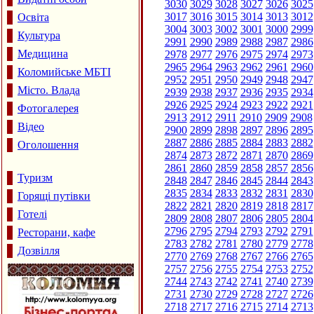
3030
3029
3028
3027
3026
3025
3017
3016
3015
3014
3013
3012
Освіта
3004
3003
3002
3001
3000
2999
Культура
2991
2990
2989
2988
2987
2986
Медицина
2978
2977
2976
2975
2974
2973
2965
2964
2963
2962
2961
2960
Коломийське МБТІ
2952
2951
2950
2949
2948
2947
Місто. Влада
2939
2938
2937
2936
2935
2934
2926
2925
2924
2923
2922
2921
Фотогалерея
2913
2912
2911
2910
2909
2908
Відео
2900
2899
2898
2897
2896
2895
2887
2886
2885
2884
2883
2882
Оголошення
2874
2873
2872
2871
2870
2869
2861
2860
2859
2858
2857
2856
Туризм
2848
2847
2846
2845
2844
2843
2835
2834
2833
2832
2831
2830
Горящі путівки
2822
2821
2820
2819
2818
2817
Готелі
2809
2808
2807
2806
2805
2804
2796
2795
2794
2793
2792
2791
Ресторани, кафе
2783
2782
2781
2780
2779
2778
Дозвілля
2770
2769
2768
2767
2766
2765
2757
2756
2755
2754
2753
2752
2744
2743
2742
2741
2740
2739
2731
2730
2729
2728
2727
2726
2718
2717
2716
2715
2714
2713