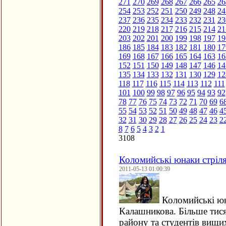
271
270
269
268
267
266
265
26
254
253
252
251
250
249
248
24
237
236
235
234
233
232
231
23
220
219
218
217
216
215
214
21
203
202
201
200
199
198
197
19
186
185
184
183
182
181
180
17
169
168
167
166
165
164
163
16
152
151
150
149
148
147
146
14
135
134
133
132
131
130
129
12
118
117
116
115
114
113
112
111
101
100
99
98
97
96
95
94
93
92
78
77
76
75
74
73
72
71
70
69
6
55
54
53
52
51
50
49
48
47
46
4
32
31
30
29
28
27
26
25
24
23
2
8
7
6
5
4
3
2
1
3108
Коломийські юнаки стріля
2011-05-13 01:00:39
Коломийські юна
Калашникова. Більше тися
району та студентів вищ