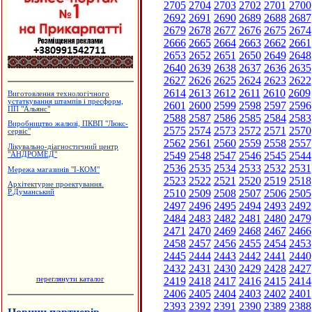
2705
2704
2703
2702
2701
2700
2692
2691
2690
2689
2688
2687
2679
2678
2677
2676
2675
2674
2666
2665
2664
2663
2662
2661
2653
2652
2651
2650
2649
2648
2640
2639
2638
2637
2636
2635
2627
2626
2625
2624
2623
2622
2614
2613
2612
2611
2610
2609
Виготовлення технологічного
устаткування штампів і пресформ,
2601
2600
2599
2598
2597
2596
ПП "Альянс"
2588
2587
2586
2585
2584
2583
Виробництво жалюзі, ПКВП "Люкс-
2575
2574
2573
2572
2571
2570
сервіс"
2562
2561
2560
2559
2558
2557
Лікувально-діагностичний центр
2549
2548
2547
2546
2545
2544
"АНДРОМЕД"
2536
2535
2534
2533
2532
2531
Мережа магазинів "І-КОМ"
2523
2522
2521
2520
2519
2518
Архітектурне проектування.
2510
2509
2508
2507
2506
2505
Р.Думанський
2497
2496
2495
2494
2493
2492
2484
2483
2482
2481
2480
2479
2471
2470
2469
2468
2467
2466
2458
2457
2456
2455
2454
2453
2445
2444
2443
2442
2441
2440
2432
2431
2430
2429
2428
2427
переглянути каталог
2419
2418
2417
2416
2415
2414
2406
2405
2404
2403
2402
2401
2393
2392
2391
2390
2389
2388