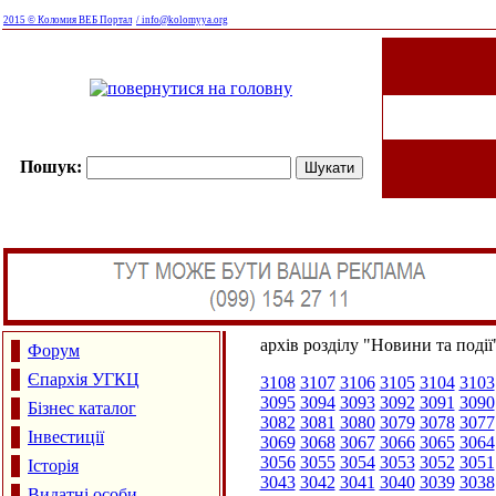
2015 © Коломия ВЕБ Портал
/ info@kolomyya.org
Пошук:
архів розділу "Новини та події
Форум
Єпархія УГКЦ
3108
3107
3106
3105
3104
3103
3095
3094
3093
3092
3091
3090
Бізнес каталог
3082
3081
3080
3079
3078
3077
Інвестиції
3069
3068
3067
3066
3065
3064
3056
3055
3054
3053
3052
3051
Історія
3043
3042
3041
3040
3039
3038
Видатні особи