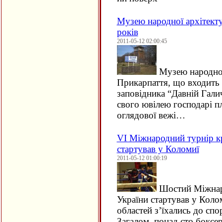
Музею народної архітекту
років
2011-05-12 02:00:45
Музею народної
Прикарпаття, що входить
заповідника “Давній Гали
свого ювілею господарі 
оглядової вежі…
VI Міжнародний турнір к
стартував у Коломиї
2011-05-12 01:00:19
Шостий Міжнаро
України стартував у Коло
областей з’їхались до сп
Загалом, понад сто боксе