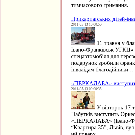
тимчасового тримання.
Прикарпатських дітей-інв
2011-05-13 10:00:56
11 травня у бла
Івано-Франківськ УГКЦ» в
спецавтомобіля для перев
подарунок зробили франк
інвалідам благодійники…
«ПЕРКАЛАБА» виступить
2011-05-13 09:00:35
У вівторок 17 т
Набутків виступить Оркес
«ПЕРКАЛАБА» (Івано-Фран
“Квартира 35”, Львів, вул
ий поверх