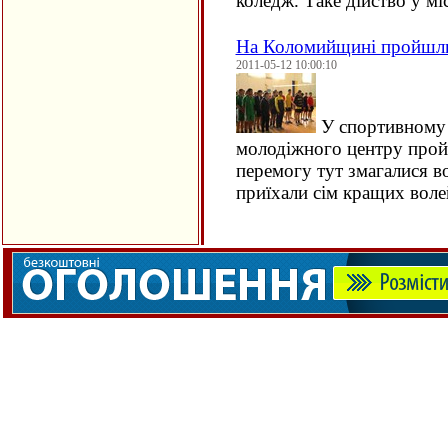
коледж. Таке дійство у мі
На Коломийщині пройшли 
2011-05-12 10:00:10
У спортивному 
молодіжного центру пройш
перемогу тут змагалися 
приїхали сім кращих воле