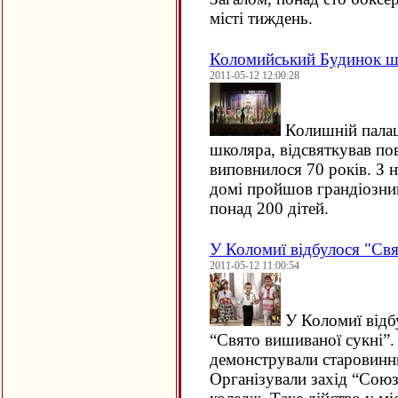
місті тиждень.
Коломийський Будинок шк
2011-05-12 12:00:28
Колишній палац
школяра, відсвяткував по
виповнилося 70 років. З 
домі пройшов грандіозний
понад 200 дітей.
У Коломиї відбулося "Свя
2011-05-12 11:00:54
У Коломиї відб
“Свято вишиваної сукні”
демонстрували старовинни
Організували захід “Союз