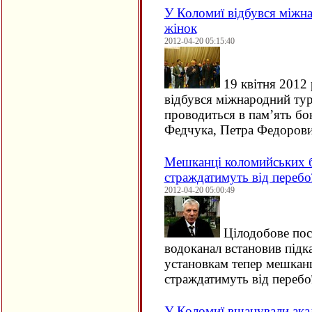
У Коломиї відбувся міжна
жінок
2012-04-20 05:15:40
19 квітня 2012
відбувся міжнародний тур
проводиться в пам’ять б
Федчука, Петра Федорови
Мешканці коломийських б
страждатимуть від перебо
2012-04-20 05:00:49
Цілодобове пос
водоканал встановив підка
установкам тепер мешканц
страждатимуть від перебо
У Коломиї вшанували ака