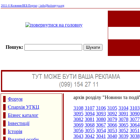
2015 © Коломия ВЕБ Портал
/ info@kolomyya.org
Пошук:
архів розділу "Новини та події
Форум
Єпархія УГКЦ
3108
3107
3106
3105
3104
3103
3095
3094
3093
3092
3091
3090
Бізнес каталог
3082
3081
3080
3079
3078
3077
Інвестиції
3069
3068
3067
3066
3065
3064
3056
3055
3054
3053
3052
3051
Історія
3043
3042
3041
3040
3039
3038
Видатні особи