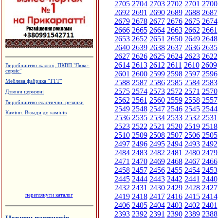
2705
2704
2703
2702
2701
2700
2692
2691
2690
2689
2688
2687
2679
2678
2677
2676
2675
2674
2666
2665
2664
2663
2662
2661
2653
2652
2651
2650
2649
2648
2640
2639
2638
2637
2636
2635
2627
2626
2625
2624
2623
2622
2614
2613
2612
2611
2610
2609
Виробництво жалюзі, ПКВП "Люкс-
сервіс"
2601
2600
2599
2598
2597
2596
2588
2587
2586
2585
2584
2583
Меблева фабрика "ТТТ"
2575
2574
2573
2572
2571
2570
Дзвони церковні
2562
2561
2560
2559
2558
2557
Виробництво еластичної резинки
2549
2548
2547
2546
2545
2544
Каміни. Вклади до камінів
2536
2535
2534
2533
2532
2531
2523
2522
2521
2520
2519
2518
2510
2509
2508
2507
2506
2505
2497
2496
2495
2494
2493
2492
2484
2483
2482
2481
2480
2479
2471
2470
2469
2468
2467
2466
2458
2457
2456
2455
2454
2453
2445
2444
2443
2442
2441
2440
2432
2431
2430
2429
2428
2427
переглянути каталог
2419
2418
2417
2416
2415
2414
2406
2405
2404
2403
2402
2401
2393
2392
2391
2390
2389
2388