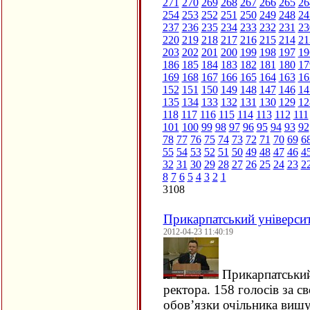
271
270
269
268
267
266
265
26
254
253
252
251
250
249
248
24
237
236
235
234
233
232
231
23
220
219
218
217
216
215
214
21
203
202
201
200
199
198
197
19
186
185
184
183
182
181
180
17
169
168
167
166
165
164
163
16
152
151
150
149
148
147
146
14
135
134
133
132
131
130
129
12
118
117
116
115
114
113
112
111
101
100
99
98
97
96
95
94
93
92
78
77
76
75
74
73
72
71
70
69
6
55
54
53
52
51
50
49
48
47
46
4
32
31
30
29
28
27
26
25
24
23
2
8
7
6
5
4
3
2
1
3108
Прикарпатський університ
2012-04-23 11:40:19
Прикарпатський
ректора. 158 голосів за 
обов’язки очільника вишу