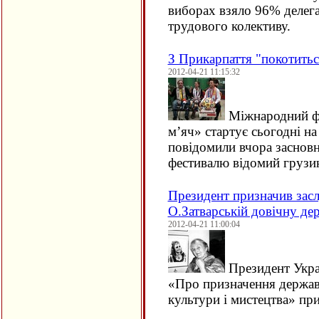
виборах взяло 96% делега
трудового колективу.
З Прикарпаття "покотитьс
2012-04-21 11:15:32
Міжнародний ф
м’яч» стартує сьогодні на
повідомили вчора засновни
фестивалю відомий груз
Президент призначив засл
О.Затварській довічну д
2012-04-21 11:00:04
Президент Укра
«Про призначення держав
культури і мистецтва» п