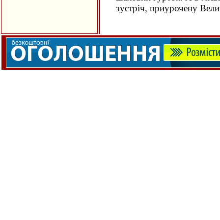
зустріч, приурочену Вели