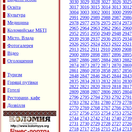
3030
3029
3028
3027
3026
3025
3017
3016
3015
3014
3013
3012
Освіта
3004
3003
3002
3001
3000
2999
Культура
2991
2990
2989
2988
2987
2986
Медицина
2978
2977
2976
2975
2974
2973
2965
2964
2963
2962
2961
2960
Коломийське МБТІ
2952
2951
2950
2949
2948
2947
Місто. Влада
2939
2938
2937
2936
2935
2934
2926
2925
2924
2923
2922
2921
Фотогалерея
2913
2912
2911
2910
2909
2908
Відео
2900
2899
2898
2897
2896
2895
2887
2886
2885
2884
2883
2882
Оголошення
2874
2873
2872
2871
2870
2869
2861
2860
2859
2858
2857
2856
Туризм
2848
2847
2846
2845
2844
2843
2835
2834
2833
2832
2831
2830
Горящі путівки
2822
2821
2820
2819
2818
2817
Готелі
2809
2808
2807
2806
2805
2804
2796
2795
2794
2793
2792
2791
Ресторани, кафе
2783
2782
2781
2780
2779
2778
Дозвілля
2770
2769
2768
2767
2766
2765
2757
2756
2755
2754
2753
2752
2744
2743
2742
2741
2740
2739
2731
2730
2729
2728
2727
2726
2718
2717
2716
2715
2714
2713