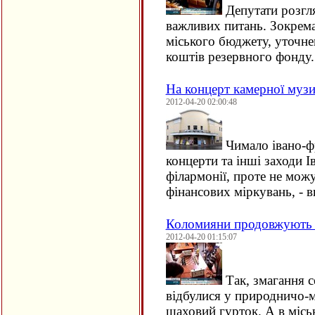
Депутати розгля
важливих питань. Зокрема
міського бюджету, уточне
коштів резервного фонду.
На концерт камерної муз
2012-04-20 02:00:48
Чимало івано-фр
концерти та інші заходи І
філармонії, проте не можу
фінансових міркувань, - в
Коломияни продовжують 
2012-04-20 01:15:07
Так, змагання с
відбулися у природничо-ма
шаховий гурток. А в місь