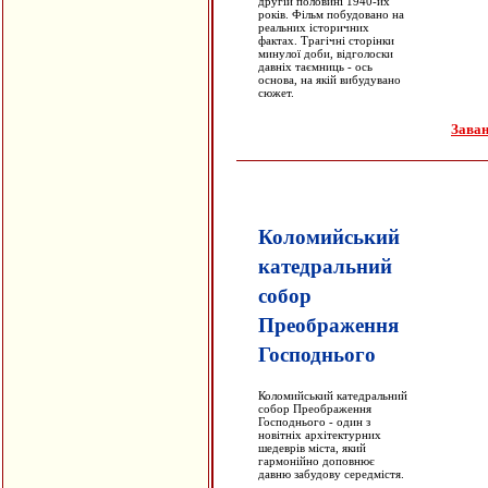
другій половині 1940-их
років. Фільм побудовано на
реальних історичних
фактах. Трагічні сторінки
минулої доби, відголоски
давніх таємниць - ось
основа, на якій вибудувано
сюжет.
Заван
Коломийський
катедральний
собор
Преображення
Господнього
Коломийський катедральний
собор Преображення
Господнього - один з
новітніх архітектурних
шедеврів міста, який
гармонійно доповнює
давню забудову середмістя.