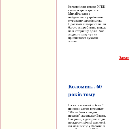
Коломийська церква УГКЦ
святого архистратига
Михайла одна з
найдавніших українських
мурованих храмів міста.
Протягом півтори сотні літ
багато випробувань випало
на її історичну долю. Але
жодного разу тут не
припинялося духовне
життя.
Заван
Коломия... 60
років тому
На тлі згасаючої осінньої
природи автор телециклу
"Місто Кола - спадок
предків", журналіст Василь
Нагірний, відтворює події
шістдесятирічної давності,
які мали місце у Коломиї в