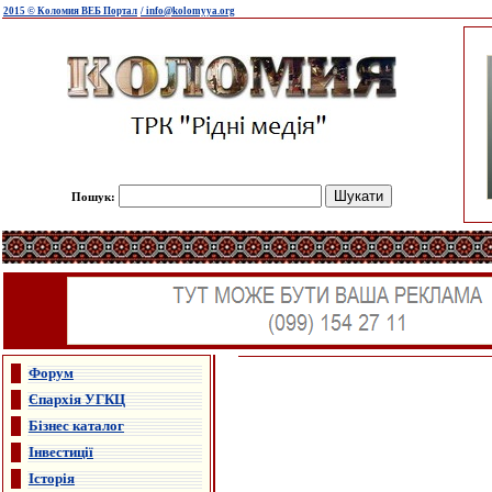
2015 © Коломия ВЕБ Портал
/ info@kolomyya.org
Пошук:
Форум
Єпархія УГКЦ
Бізнес каталог
Інвестиції
Історія