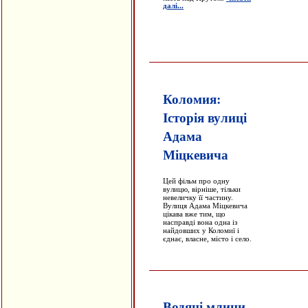
далі...
Коломия:
Історія вулиці
Адама
Міцкевича
Цей фільм про одну
вулицю, вірніше, тільки
невеличку її частину.
Вулиця Адама Міцкевича
цікава вже тим, що
насправді вона одна із
найдовших у Коломиї і
єднає, власне, місто і село.
Водяні млини