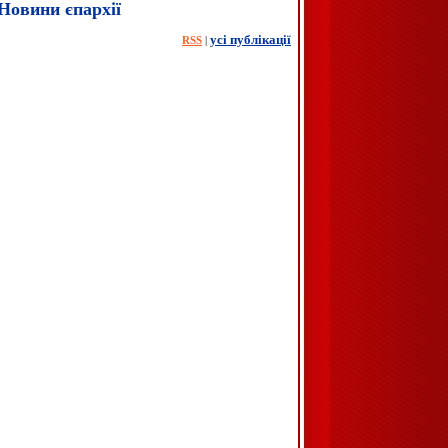
Новини єпархії
усі публікації
|
RSS