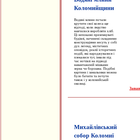
Коломийщини
Водяні млини почали
крутити свої колеса ще
відтоді, коли людство
навчилося виробляти хліб.
Ці непоказні приземкуваті
будівлі, начинені складними
конструкціями несуть у собі
дух легенд, містичних
оповідок, реалії історичних
подій, які народжувалися і
плекалися тут, інколи під
час ночівлі на підводі
навантаженій мішками
зерна чи борошна. Подібні
картини і замальовки можна
було бачити та почути
також і у коломийській
околиці.
Заван
Михайлівський
собор Коломиї