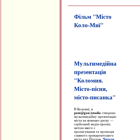
Фільм "Місто
Коло-Миї"
Мультимедійна
презентація
"Коломия.
Місто-пісня,
місто-писанка"
В Коломиї, в
pent@gon:)studio
створено
мультимедійну презентацію
міста на компакт-диску —
серйозний медіа-проект,
метою якого є
пропагування та промоція
славного прикарпатського
міста над Прутом.
Читати