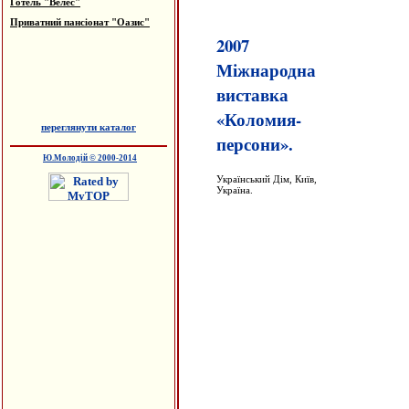
Готель "Велес"
Приватний пансіонат "Оазис"
2007
Міжнародна
виставка
«Коломия-
переглянути каталог
персони».
Ю.Молодій © 2000-2014
Український Дім, Київ,
Україна.