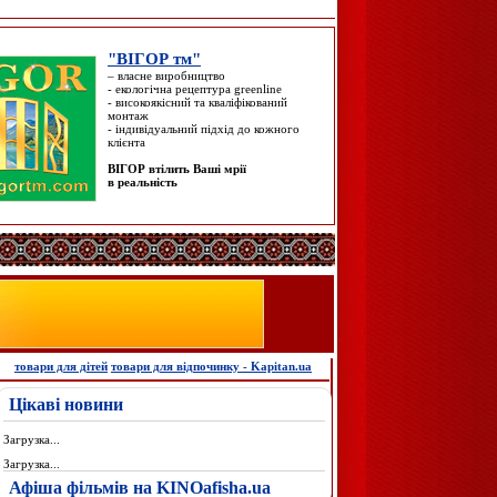
"ВІГОР тм"
– власне виробництво
- екологічна рецептура greenline
- високоякісний та кваліфікований
монтаж
- індивідуальний підхід до кожного
клієнта
ВІГОР втілить Ваші мрії
в реальність
товари для дітей
товари для відпочинку - Kapitan.ua
Цікаві новини
Загрузка...
Загрузка...
Афіша фільмів на KINOafisha.ua