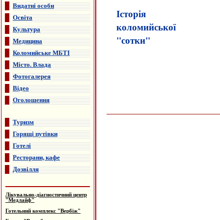
Видатні особи
Історія
Освіта
коломийської
Культура
"сотки"
Медицина
Коломийське МБТІ
Місто. Влада
Фотогалерея
Відео
Оголошення
Туризм
Горящі путівки
Готелі
Ресторани, кафе
Дозвілля
Лікувально-діагностичний центр
"Медлайф"
Готельний комплекс "Вербіж"