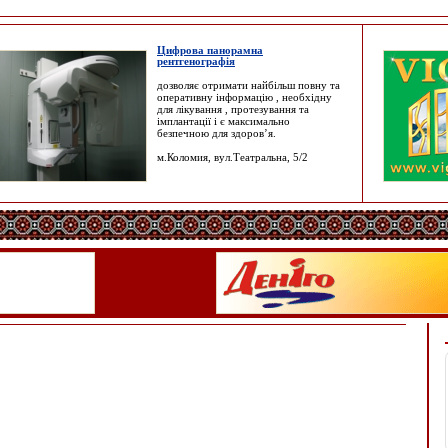
Цифрова панорамна
рентгенографія
дозволяє отримати найбільш повну та
оперативну інформацію , необхідну
для лікування , протезування та
імплантації і є максимально
безпечною для здоров’я.
м.Коломия, вул.Театральна, 5/2