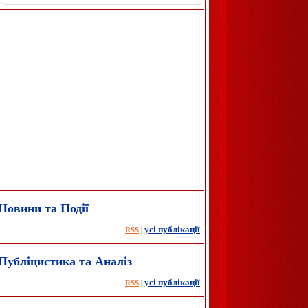
Новини та Події
усі публікації
|
RSS
Публіцистика та Аналіз
усі публікації
|
RSS